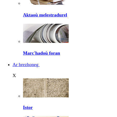
Aktaoù melestradurel
Marc'hadoù foran
Ar brezhoneg
X
Istor