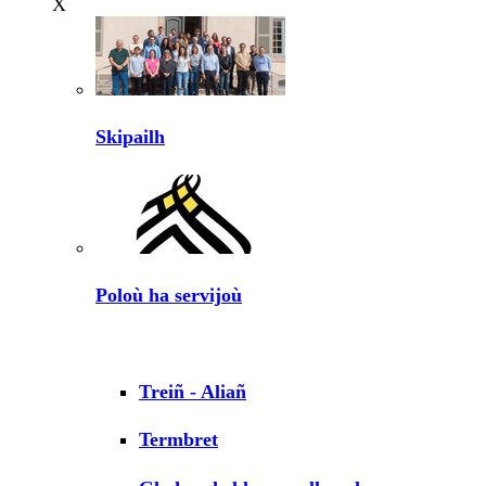
X
Skipailh
Poloù ha servijoù
Treiñ - Aliañ
Termbret