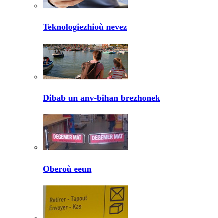
Teknologiezhioù nevez
Dibab un anv-bihan brezhonek
Oberoù eeun