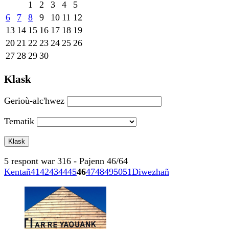
1
2
3
4
5
6
7
8
9
10
11
12
13
14
15
16
17
18
19
20
21
22
23
24
25
26
27
28
29
30
Klask
Gerioù-alc'hwez
Tematik
5 respont war 316 - Pajenn 46/64
Kentañ
41
42
43
44
45
46
47
48
49
50
51
Diwezhañ