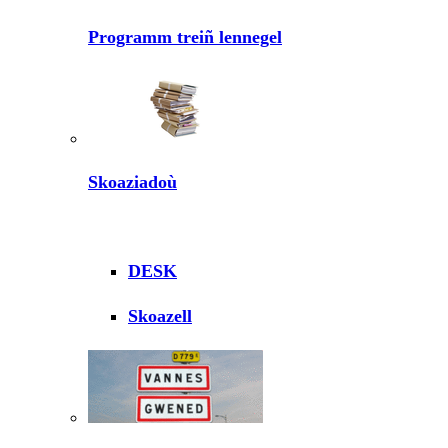
Programm treiñ lennegel
Skoaziadoù
DESK
Skoazell