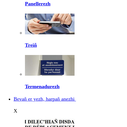
Panellerezh
Treiñ
Termenadurezh
Bevañ er yezh, harpañ anezhi
X