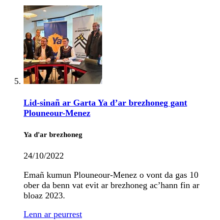
Lid-sinañ ar Garta Ya d’ar brezhoneg gant
Plouneour-Menez
Ya d'ar brezhoneg
24/10/2022
Emañ kumun Plouneour-Menez o vont da gas 10
ober da benn vat evit ar brezhoneg ac’hann fin ar
bloaz 2023.
Lenn ar peurrest