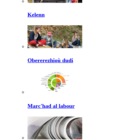
Kelenn
Obererezhioù dudi
Marc'had al labour