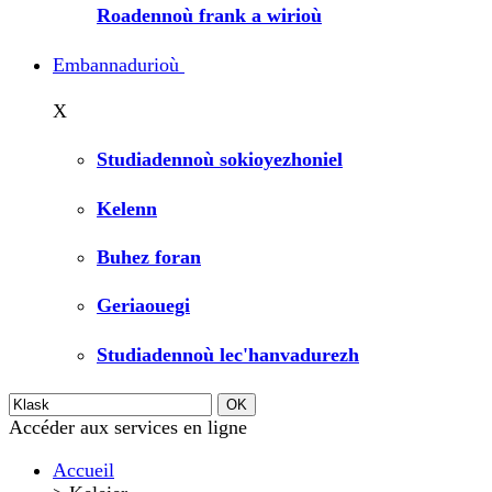
Roadennoù frank a wirioù
Embannadurioù
X
Studiadennoù sokioyezhoniel
Kelenn
Buhez foran
Geriaouegi
Studiadennoù lec'hanvadurezh
Accéder aux services en ligne
Accueil