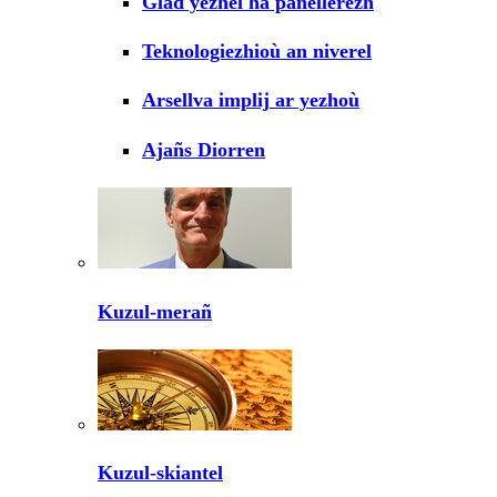
Glad yezhel ha panellerezh
Teknologiezhioù an niverel
Arsellva implij ar yezhoù
Ajañs Diorren
Kuzul-merañ
Kuzul-skiantel