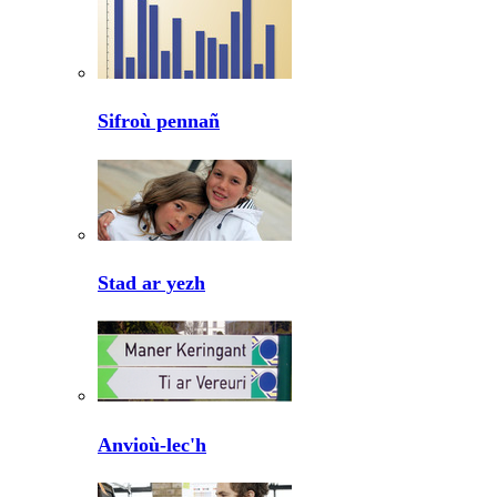
Sifroù pennañ
Stad ar yezh
Anvioù-lec'h