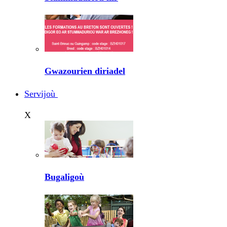
Gwazourien diriadel
Servijoù
X
Bugaligoù