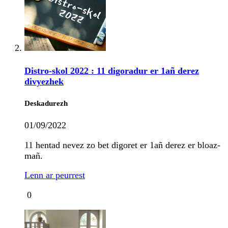
Distro-skol 2022 : 11 digoradur er 1añ derez
divyezhek
Deskadurezh
01/09/2022
11 hentad nevez zo bet digoret er 1añ derez er bloaz-
mañ.
Lenn ar peurrest
0