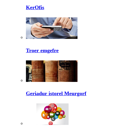
KerOfis
Troer emgefre
Geriadur istorel Meurgorf