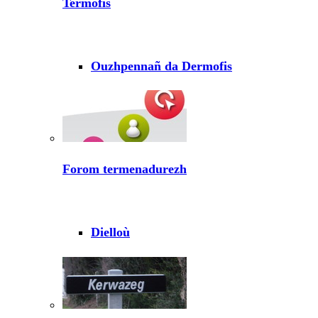
Termofis
Ouzhpennañ da Dermofis
Forom termenadurezh
Dielloù