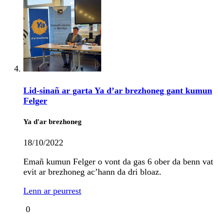
Lid-sinañ ar garta Ya d’ar brezhoneg gant kumun
Felger
Ya d'ar brezhoneg
18/10/2022
Emañ kumun Felger o vont da gas 6 ober da benn vat
evit ar brezhoneg ac’hann da dri bloaz.
Lenn ar peurrest
0