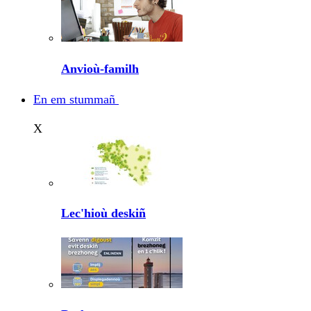
Anvioù-familh
En em stummañ
X
Lec'hioù deskiñ