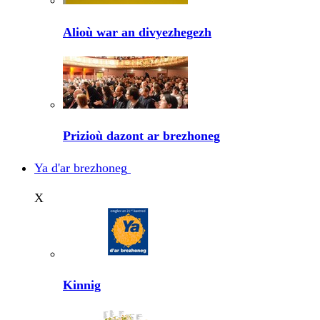
Alioù war an divyezhegezh
Prizioù dazont ar brezhoneg
Ya d'ar brezhoneg
X
Kinnig