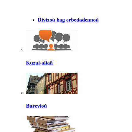
Divizoù hag erbedadennoù
Kuzul-aliañ
Burevioù