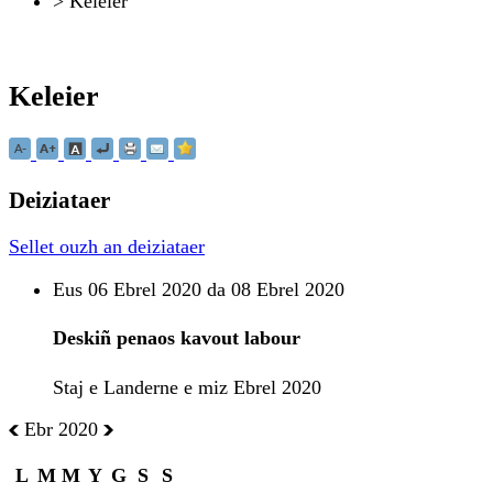
>
Keleier
Keleier
Deiziataer
Sellet ouzh an deiziataer
Eus 06 Ebrel 2020 da 08 Ebrel 2020
Deskiñ penaos kavout labour
Staj e Landerne e miz Ebrel 2020
Ebr 2020
L
M
M
Y
G
S
S