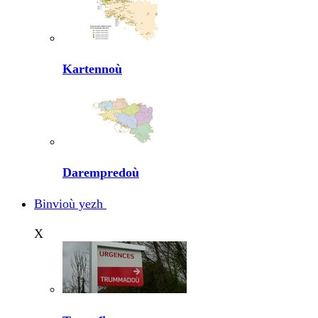
Kartennoù
Darempredoù
Binvioù yezh
X