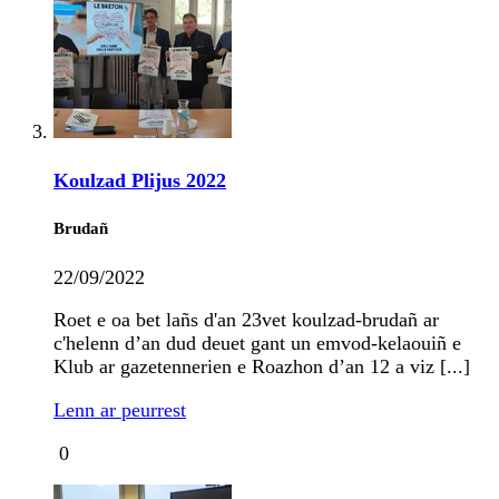
Koulzad Plijus 2022
Brudañ
22/09/2022
Roet e oa bet lañs d'an 23vet koulzad-brudañ ar
c'helenn d’an dud deuet gant un emvod-kelaouiñ e
Klub ar gazetennerien e Roazhon d’an 12 a viz [...]
Lenn ar peurrest
0