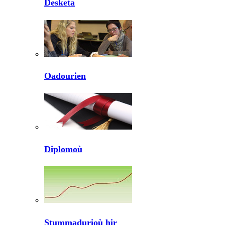
Desketa
Oadourien
Diplomoù
Stummadurioù hir