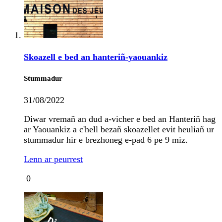
Skoazell e bed an hanteriñ-yaouankiz
Stummadur
31/08/2022
Diwar vremañ an dud a-vicher e bed an Hanteriñ hag
ar Yaouankiz a c'hell bezañ skoazellet evit heuliañ ur
stummadur hir e brezhoneg e-pad 6 pe 9 miz.
Lenn ar peurrest
0