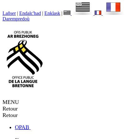
Lañser
|
Endalc'had
|
Enklask
|
Darempredoù
MENU
Retour
Retour
OPAB