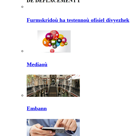
Furmskridoù ha testennoù ofisiel divyezhek
Mediaoù
Embann