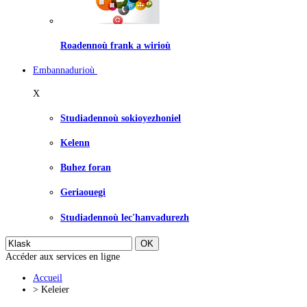
Roadennoù frank a wirioù
Embannadurioù
X
Studiadennoù sokioyezhoniel
Kelenn
Buhez foran
Geriaouegi
Studiadennoù lec'hanvadurezh
Accéder aux services en ligne
Accueil
>
Keleier