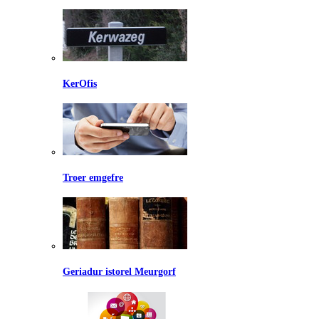
KerOfis
Troer emgefre
Geriadur istorel Meurgorf