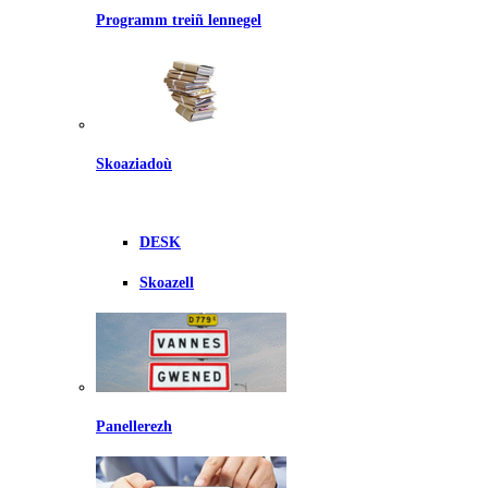
Programm treiñ lennegel
Skoaziadoù
DESK
Skoazell
Panellerezh