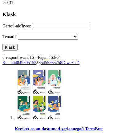
30
31
Klask
Gerioù-alc'hwez
Tematik
5 respont war 316 - Pajenn 53/64
Kentañ
48
49
50
51
52
53
54
55
56
57
58
Diwezhañ
Kresket eo an dastumad geriaouegoù TermBret