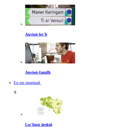
Anvioù-lec'h
Anvioù-familh
En em stummañ
X
Lec'hioù deskiñ