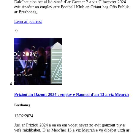
Dalc’het e oa bet al lid-sinañ d’ar Gwener 2 a viz C’hwevrer 2024
evit sinadur an emglev etre Football Klub an Oriant hag Ofis Publik
ar Brezhoneg.
Lenn ar peurrest
0
Prizioù an Dazont 2024 : emgav e Naoned d'an 13 a viz Meurzh
Brezhoneg
12/02/2024
Juri ar Prizioù 2024 a oa en em vodet nevez zo evit gouzout piv a
vefe rakdibabet. D’ar Merc'her 13 a viz Meurzh e vo dibabet urzh ar