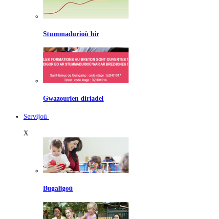
Stummadurioù hir
Gwazourien diriadel
Servijoù
X
Bugaligoù