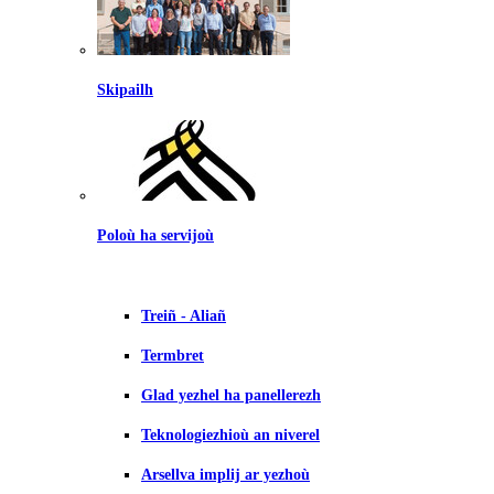
Skipailh
Poloù ha servijoù
Treiñ - Aliañ
Termbret
Glad yezhel ha panellerezh
Teknologiezhioù an niverel
Arsellva implij ar yezhoù