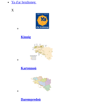
Ya d'ar brezhoneg
X
Kinnig
Kartennoù
Darempredoù