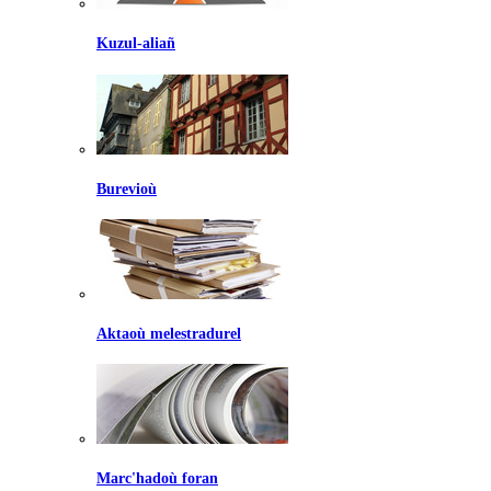
Kuzul-aliañ
Burevioù
Aktaoù melestradurel
Marc'hadoù foran