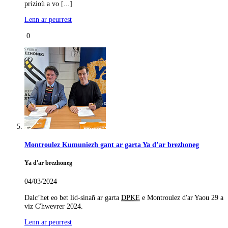
prizioù a vo [...]
Lenn ar peurrest
0
Montroulez Kumuniezh gant ar garta Ya d’ar brezhoneg
Ya d'ar brezhoneg
04/03/2024
Dalc’het eo bet lid-sinañ ar garta
DPKE
e Montroulez d'ar Yaou 29 a
viz C'hwevrer 2024.
Lenn ar peurrest