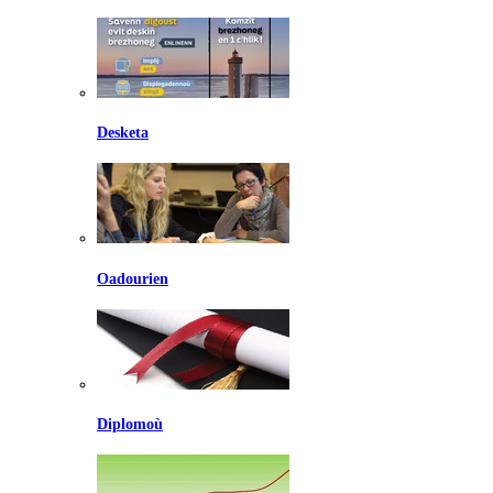
Desketa
Oadourien
Diplomoù