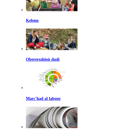
Kelenn
Obererezhioù dudi
Marc'had al labour