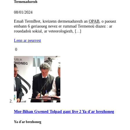
Termenadurezh
08/01/2024
Emañ TermBret, kreizenn dermenadurezh an
OPAB
, o paouez
embann 6 geriaoueg nevez er rummad Termenoù diazez : ar
rouedadoù sokial, ar veteorologiezh, [...]
Lenn ar peurrest
0
Mor-Bihan Gwened Tolpad gant live 2 Ya d'ar brezhoneg
Ya d'ar brezhoneg