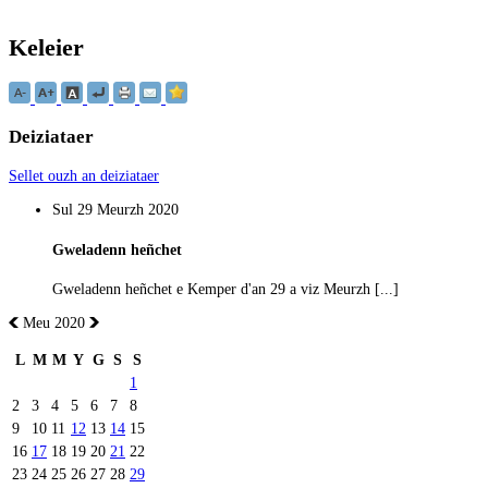
Keleier
Deiziataer
Sellet ouzh an deiziataer
Sul 29 Meurzh 2020
Gweladenn heñchet
Gweladenn heñchet e Kemper d'an 29 a viz Meurzh [...]
Meu 2020
L
M
M
Y
G
S
S
1
2
3
4
5
6
7
8
9
10
11
12
13
14
15
16
17
18
19
20
21
22
23
24
25
26
27
28
29