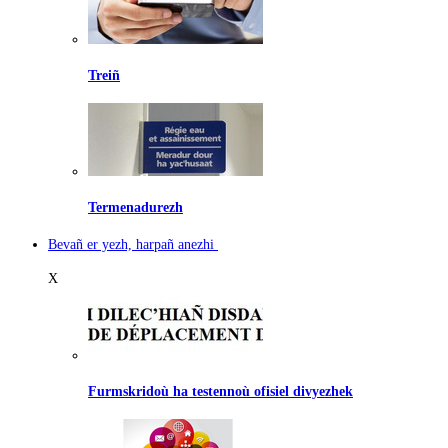
Treiñ
Termenadurezh
Bevañ er yezh, harpañ anezhi
X
Furmskridoù ha testennoù ofisiel divyezhek