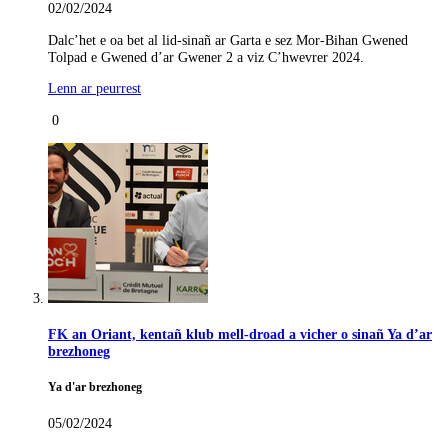
02/02/2024
Dalc’het e oa bet al lid-sinañ ar Garta e sez Mor-Bihan Gwened
Tolpad e Gwened d’ar Gwener 2 a viz C’hwevrer 2024.
Lenn ar peurrest
0
FK an Oriant, kentañ klub mell-droad a vicher o sinañ Ya d’ar
brezhoneg
Ya d'ar brezhoneg
05/02/2024