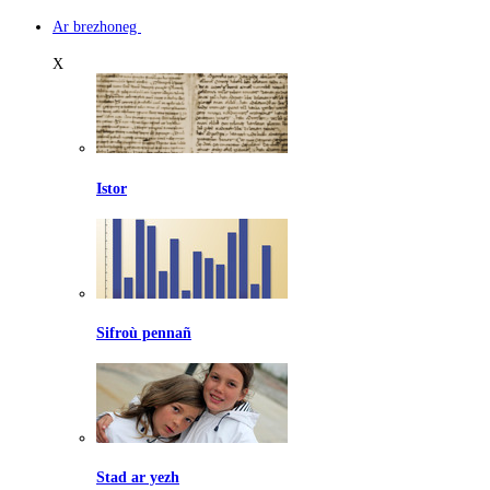
Ar brezhoneg
X
Istor
Sifroù pennañ
Stad ar yezh