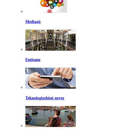
Mediaoù
Embann
Teknologiezhioù nevez