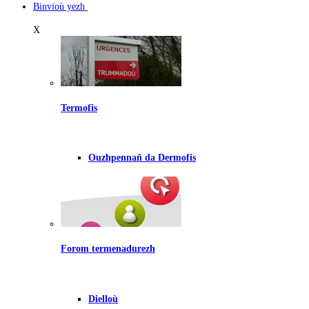
Binvioù yezh
X
Termofis
Ouzhpennañ da Dermofis
Forom termenadurezh
Dielloù