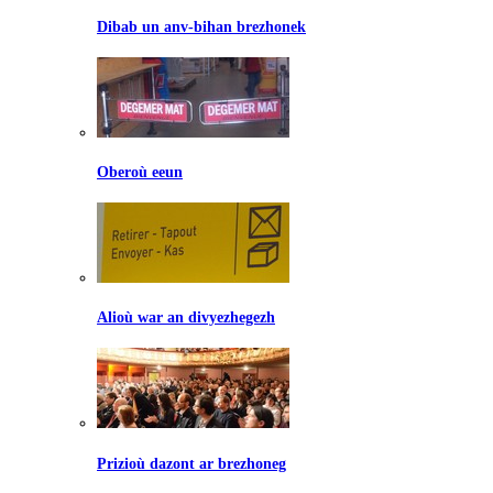
Dibab un anv-bihan brezhonek
Oberoù eeun
Alioù war an divyezhegezh
Prizioù dazont ar brezhoneg