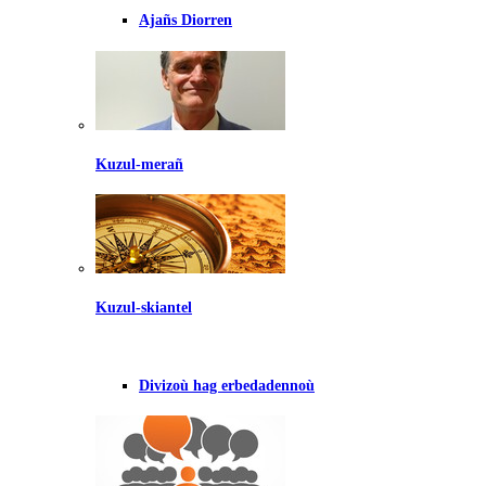
Ajañs Diorren
Kuzul-merañ
Kuzul-skiantel
Divizoù hag erbedadennoù