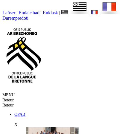
Lañser
|
Endalc'had
|
Enklask
|
Darempredoù
MENU
Retour
Retour
OPAB
X