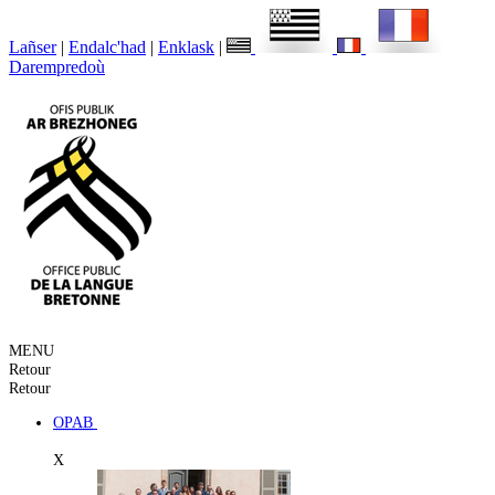
Lañser
|
Endalc'had
|
Enklask
|
Darempredoù
MENU
Retour
Retour
OPAB
X