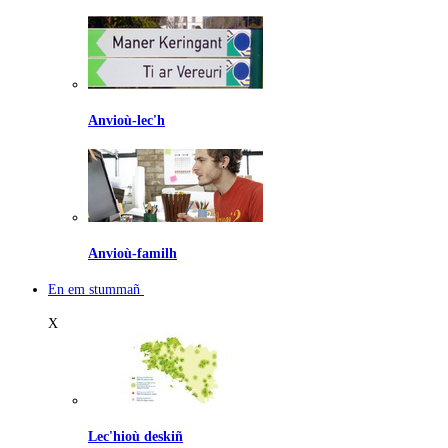
Anvioù-lec'h
Anvioù-familh
En em stummañ
X
Lec'hioù deskiñ