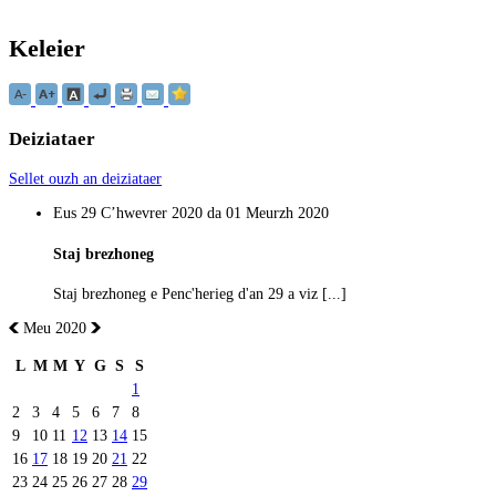
Keleier
Deiziataer
Sellet ouzh an deiziataer
Eus 29 Cʼhwevrer 2020 da 01 Meurzh 2020
Staj brezhoneg
Staj brezhoneg e Penc'herieg d'an 29 a viz [...]
Meu 2020
L
M
M
Y
G
S
S
1
2
3
4
5
6
7
8
9
10
11
12
13
14
15
16
17
18
19
20
21
22
23
24
25
26
27
28
29