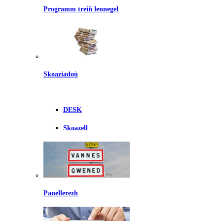
Programm treiñ lennegel
Skoaziadoù
DESK
Skoazell
Panellerezh