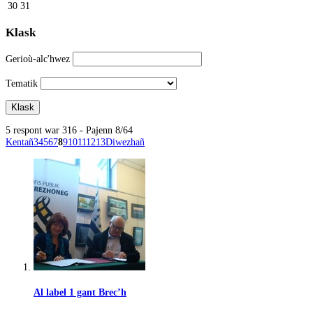
30
31
Klask
Gerioù-alc'hwez
Tematik
5 respont war 316 - Pajenn 8/64
Kentañ
3
4
5
6
7
8
9
10
11
12
13
Diwezhañ
Al label 1 gant Brec’h