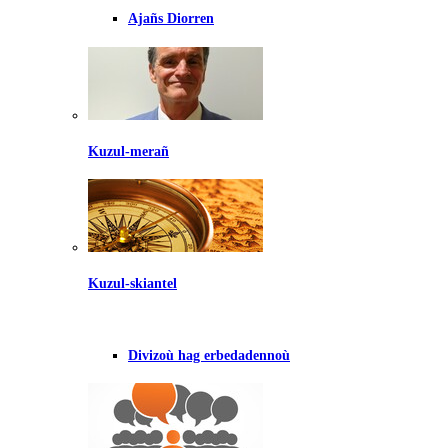
Ajañs Diorren
Kuzul-merañ
Kuzul-skiantel
Divizoù hag erbedadennoù