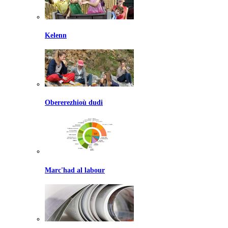
Kelenn
Obererezhioù dudi
Marc'had al labour