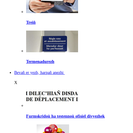
Treiñ
Termenadurezh
Bevañ er yezh, harpañ anezhi
X
Furmskridoù ha testennoù ofisiel divyezhek