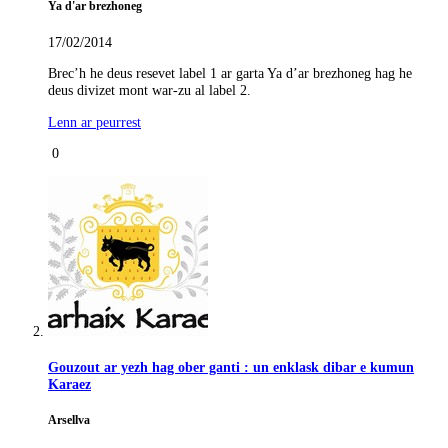
Ya d'ar brezhoneg
17/02/2014
Brec’h he deus resevet label 1 ar garta Ya d’ar brezhoneg hag he
deus divizet mont war-zu al label 2.
Lenn ar peurrest
0
Gouzout ar yezh hag ober ganti : un enklask dibar e kumun
Karaez
Arsellva