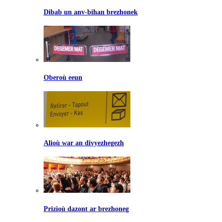
Dibab un anv-bihan brezhonek
Oberoù eeun
Alioù war an divyezhegezh
Prizioù dazont ar brezhoneg