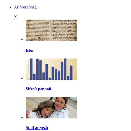
Ar brezhoneg
X
Istor
Sifroù pennañ
Stad ar yezh