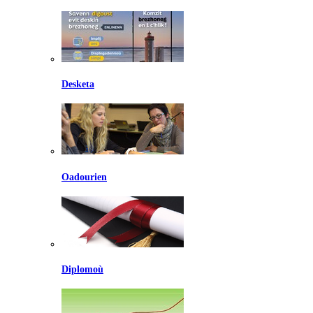
Desketa
Oadourien
Diplomoù