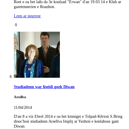
Roet e oa bet lañs da 3e koulzad "Erwan" d'an 19.03.14 e Klub ar
gazetennerien e Roazhon.
Lenn ar peurrest
0
Studiadenn war liseidi gozh Diwan
Arsellva
11/04/2014
D'an 8 a viz Ebrel 2014 e oa bet kinniget e Tolpad-Kêrioù S.Brieg
disoc'hoù studiadenn Arsellva Implij ar Yezhoù e kenlabour gant
Diwan.