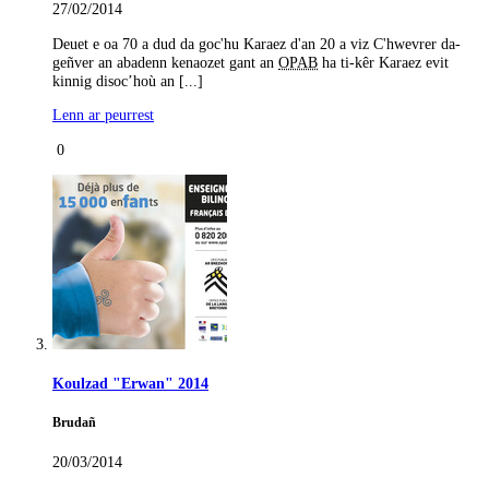
27/02/2014
Deuet e oa 70 a dud da goc'hu Karaez d'an 20 a viz C'hwevrer da-
geñver an abadenn kenaozet gant an
OPAB
ha ti-kêr Karaez evit
kinnig disoc’hoù an [...]
Lenn ar peurrest
0
Koulzad "Erwan" 2014
Brudañ
20/03/2014