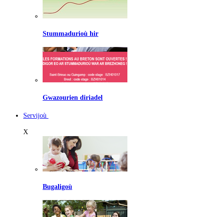
Stummadurioù hir
Gwazourien diriadel
Servijoù
X
Bugaligoù