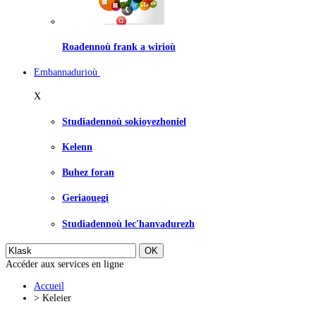
Roadennoù frank a wirioù
Embannadurioù
X
Studiadennoù sokioyezhoniel
Kelenn
Buhez foran
Geriaouegi
Studiadennoù lec'hanvadurezh
Accéder aux services en ligne
Accueil
>
Keleier