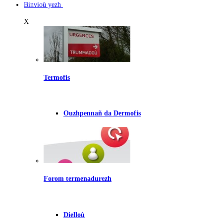
Binvioù yezh
X
Termofis
Ouzhpennañ da Dermofis
Forom termenadurezh
Dielloù