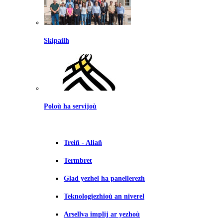
Skipailh
Poloù ha servijoù
Treiñ - Aliañ
Termbret
Glad yezhel ha panellerezh
Teknologiezhioù an niverel
Arsellva implij ar yezhoù