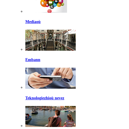
Mediaoù
Embann
Teknologiezhioù nevez