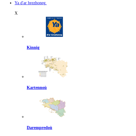
Ya d'ar brezhoneg
X
Kinnig
Kartennoù
Darempredoù