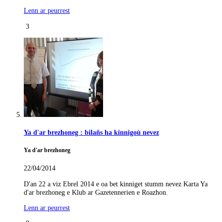
Lenn ar peurrest
3
Ya d'ar brezhoneg : bilañs ha kinnigoù nevez
Ya d'ar brezhoneg
22/04/2014
D'an 22 a viz Ebrel 2014 e oa bet kinniget stumm nevez Karta Ya
d'ar brezhoneg e Klub ar Gazetennerien e Roazhon.
Lenn ar peurrest