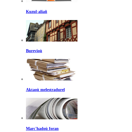
Kuzul-aliañ
Burevioù
Aktaoù melestradurel
Marc'hadoù foran