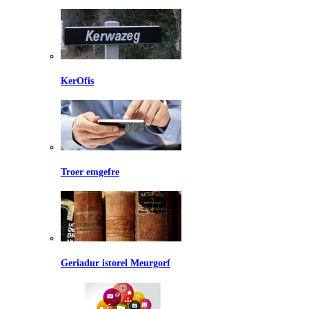
KerOfis
Troer emgefre
Geriadur istorel Meurgorf