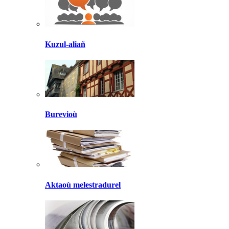
Kuzul-aliañ
Burevioù
Aktaoù melestradurel