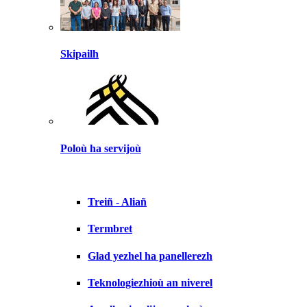
Skipailh
Poloù ha servijoù
Treiñ - Aliañ
Termbret
Glad yezhel ha panellerezh
Teknologiezhioù an niverel