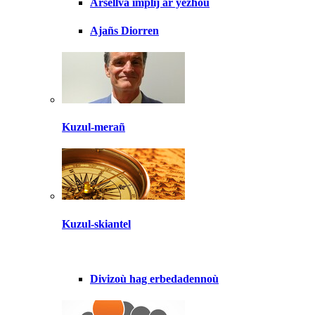
Arsellva implij ar yezhoù
Ajañs Diorren
Kuzul-merañ
Kuzul-skiantel
Divizoù hag erbedadennoù