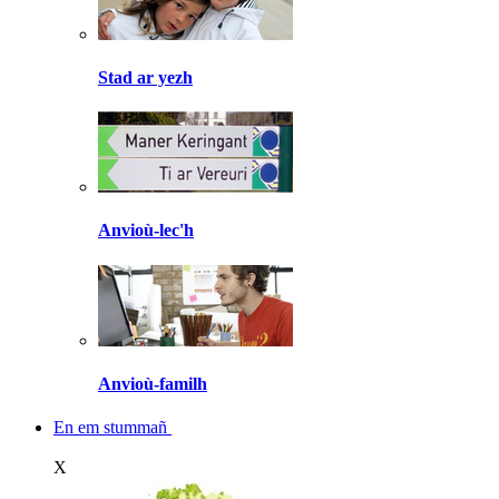
Stad ar yezh
Anvioù-lec'h
Anvioù-familh
En em stummañ
X