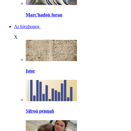
Marc'hadoù foran
Ar brezhoneg
X
Istor
Sifroù pennañ