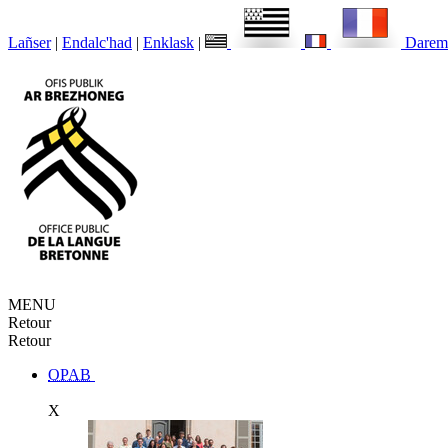
Lañser
|
Endalc'had
|
Enklask
|
Darem
MENU
Retour
Retour
OPAB
X