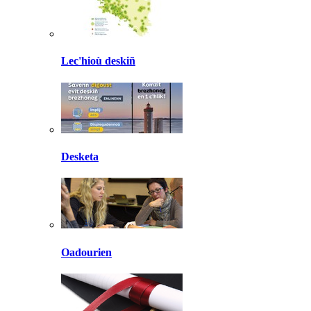
Lec'hioù deskiñ
Desketa
Oadourien