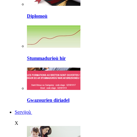
Diplomoù
Stummadurioù hir
Gwazourien diriadel
Servijoù
X