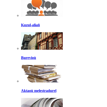
Kuzul-aliañ
Burevioù
Aktaoù melestradurel