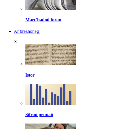
Marc'hadoù foran
Ar brezhoneg
X
Istor
Sifroù pennañ