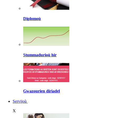
Diplomoù
Stummadurioù hir
Gwazourien diriadel
Servijoù
X