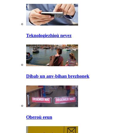
Teknologiezhioù nevez
Dibab un anv-bihan brezhonek
Oberoù eeun