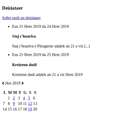
Deiziataer
Sellet ouzh an deiziataer
Eus 21 Here 2019 da 24 Here 2019
Staj c'hoariva
Staj c'hoariva e Plougerne adalek an 21 a viz [...]
Eus 21 Here 2019 da 25 Here 2019
Kreizenn dudi
Kreizenn dudi adalek an 21 a viz Here 2019
Her 2019
L
M
M
Y
G
S
S
1
2
3
4
5
6
7
8
9
10
11
12
13
14
15
16
17
18
19
20