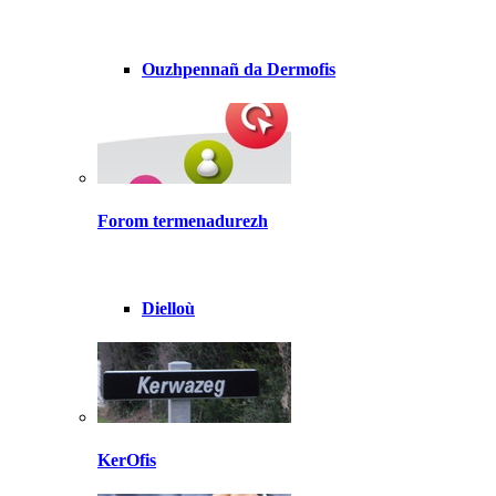
Ouzhpennañ da Dermofis
Forom termenadurezh
Dielloù
KerOfis