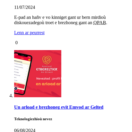
11/07/2024
E-pad an hañv e vo kinniget gant ur bern mirdioù
diskouezadegoù troet e brezhoneg gant an
OPAB
.
Lenn ar peurrest
0
Un arload e brezhoneg evit Emvod ar Gelted
Teknologiezhioù nevez
06/08/2024