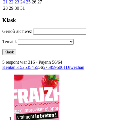
21
22
23
24
25
26
27
28
29
30
31
Klask
Gerioù-alc'hwez
Tematik
5 respont war 316 - Pajenn 56/64
Kentañ
51
52
53
54
55
56
57
58
59
60
61
Diwezhañ