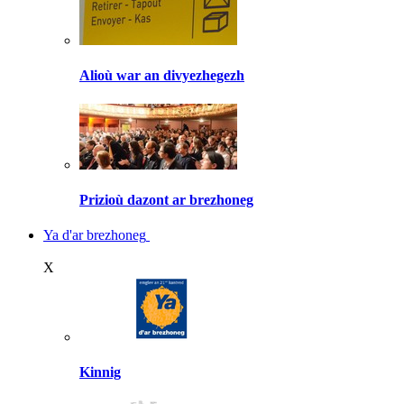
Alioù war an divyezhegezh
Prizioù dazont ar brezhoneg
Ya d'ar brezhoneg
X
Kinnig