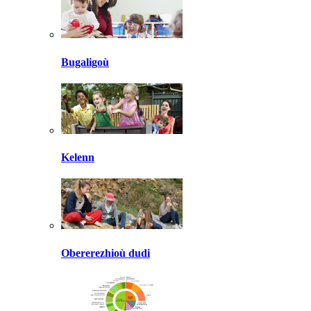
Bugaligoù
Kelenn
Obererezhioù dudi