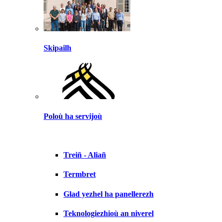
Skipailh
Poloù ha servijoù
Treiñ - Aliañ
Termbret
Glad yezhel ha panellerezh
Teknologiezhioù an niverel