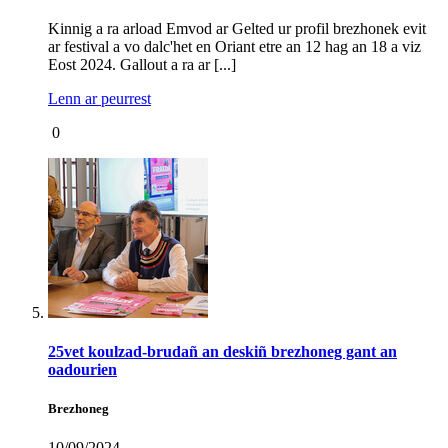
Kinnig a ra arload Emvod ar Gelted ur profil brezhonek evit
ar festival a vo dalc'het en Oriant etre an 12 hag an 18 a viz
Eost 2024. Gallout a ra ar [...]
Lenn ar peurrest
0
25vet koulzad-brudañ an deskiñ brezhoneg gant an
oadourien
Brezhoneg
10/09/2024