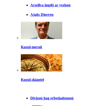
Arsellva implij ar yezhoù
Ajañs Diorren
Kuzul-merañ
Kuzul-skiantel
Divizoù hag erbedadennoù