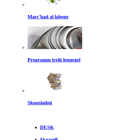
Marc'had al labour
Programm treiñ lennegel
Skoaziadoù
DESK
Skoazell