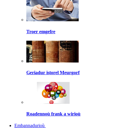
Troer emgefre
Geriadur istorel Meurgorf
Roadennoù frank a wirioù
Embannadurioù