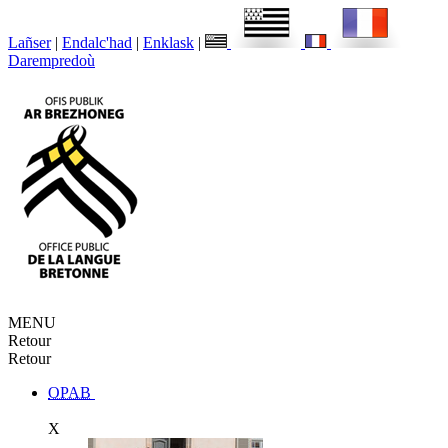
Lañser
|
Endalc'had
|
Enklask
|
Darempredoù
MENU
Retour
Retour
OPAB
X