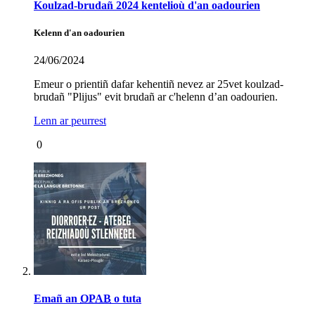
Koulzad-brudañ 2024 kentelioù d'an oadourien
Kelenn d'an oadourien
24/06/2024
Emeur o prientiñ dafar kehentiñ nevez ar 25vet koulzad-
brudañ "Plijus" evit brudañ ar c'helenn d’an oadourien.
Lenn ar peurrest
0
Emañ an
OPAB
o tuta