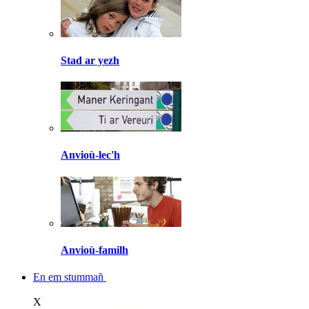
Stad ar yezh
Anvioù-lec'h
Anvioù-familh
En em stummañ
X