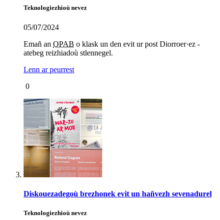
Teknologiezhioù nevez
05/07/2024
Emañ an
OPAB
o klask un den evit ur post Diorroer·ez -
atebeg reizhiadoù stlennegel.
Lenn ar peurrest
0
Diskouezadegoù brezhonek evit un hañvezh sevenadurel
Teknologiezhioù nevez