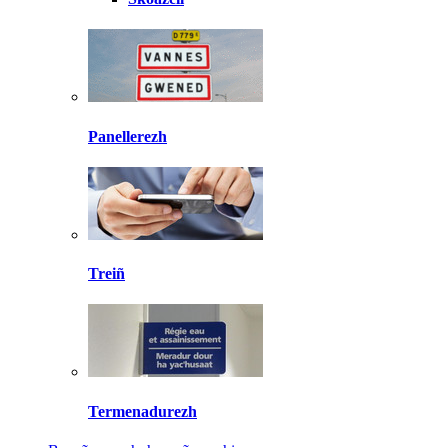
Panellerezh
Treiñ
Termenadurezh