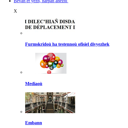
Bevañ er yezh, harpañ anezhi
X
Furmskridoù ha testennoù ofisiel divyezhek
Mediaoù
Embann