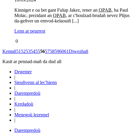
Kinniget e oa bet gant Fulup Jakez, rener an
OPAB
, ha Paul
Molac, prezidant an
OPAB
, ar c'houlzad-brudañ nevez Plijus
da-geñver un emvod-kelaouiñ [...]
Lenn ar peurrest
0
Kentañ
51
52
53
54
55
56
57
58
59
60
61
Diwezhañ
Kasit ar pennad-mañ da dud all
Degemer
|
Steuñvenn al lec'hienn
|
Darempredoù
|
Kredadoù
|
Menegoù lezennel
|
Darempredoù