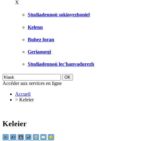
X
Studiadennoù sokioyezhoniel
Kelenn
Buhez foran
Geriaouegi
Studiadennoù lec'hanvadurezh
Accéder aux services en ligne
Accueil
>
Keleier
Keleier