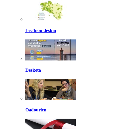
Lec'hioù deskiñ
Desketa
Oadourien