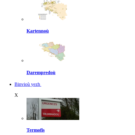
Kartennoù
Darempredoù
Binvioù yezh
X
Termofis