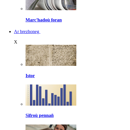
Marc'hadoù foran
Ar brezhoneg
X
Istor
Sifroù pennañ