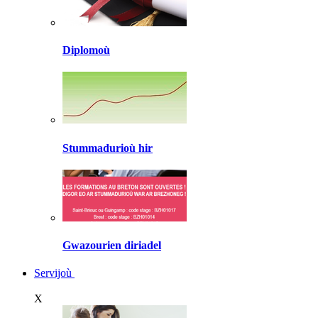
Diplomoù
Stummadurioù hir
Gwazourien diriadel
Servijoù
X