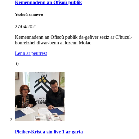
Kemennadenn an Ofisoù publik
Yezhoù rannvro
27/04/2021
Kemennadenn an Ofisoù publik da-geñver seziz ar C'huzul-
bonreizhel diwar-benn al lezenn Molac
Lenn ar peurrest
0
Pleiber-Krist a sin live 1 ar garta