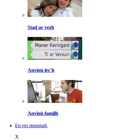
Stad ar yezh
Anvioù-lec'h
Anvioù-familh
En em stummañ
X