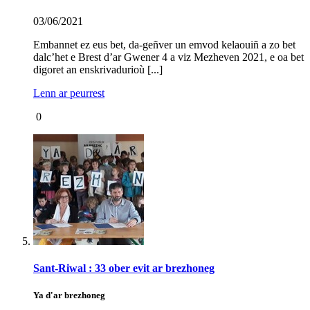
03/06/2021
Embannet ez eus bet, da-geñver un emvod kelaouiñ a zo bet
dalc’het e Brest d’ar Gwener 4 a viz Mezheven 2021, e oa bet
digoret an enskrivadurioù [...]
Lenn ar peurrest
0
Sant-Riwal : 33 ober evit ar brezhoneg
Ya d'ar brezhoneg