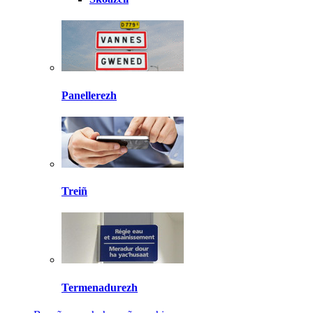
Panellerezh
Treiñ
Termenadurezh