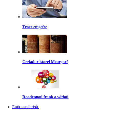
Troer emgefre
Geriadur istorel Meurgorf
Roadennoù frank a wirioù
Embannadurioù