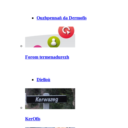
Ouzhpennañ da Dermofis
Forom termenadurezh
Dielloù
KerOfis