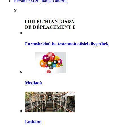
Bevañ er yezh, harpañ anezhi
X
Furmskridoù ha testennoù ofisiel divyezhek
Mediaoù
Embann