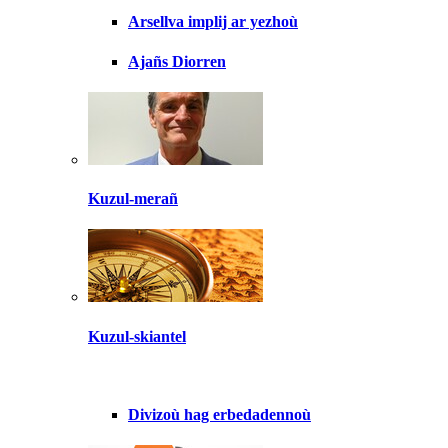
Arsellva implij ar yezhoù
Ajañs Diorren
Kuzul-merañ
Kuzul-skiantel
Divizoù hag erbedadennoù