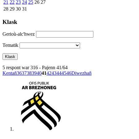
21
22
23
24
25
26
27
28
29
30
31
Klask
Gerioù-alc'hwez
Tematik
5 respont war 316 - Pajenn 41/64
Kentañ
36
37
38
39
40
41
42
43
44
45
46
Diwezhañ