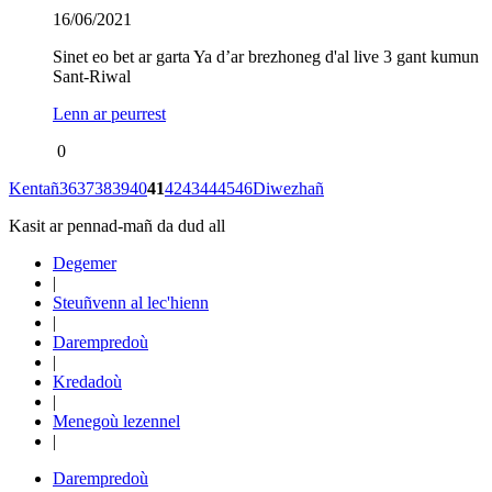
16/06/2021
Sinet eo bet ar garta Ya d’ar brezhoneg d'al live 3 gant kumun
Sant-Riwal
Lenn ar peurrest
0
Kentañ
36
37
38
39
40
41
42
43
44
45
46
Diwezhañ
Kasit ar pennad-mañ da dud all
Degemer
|
Steuñvenn al lec'hienn
|
Darempredoù
|
Kredadoù
|
Menegoù lezennel
|
Darempredoù