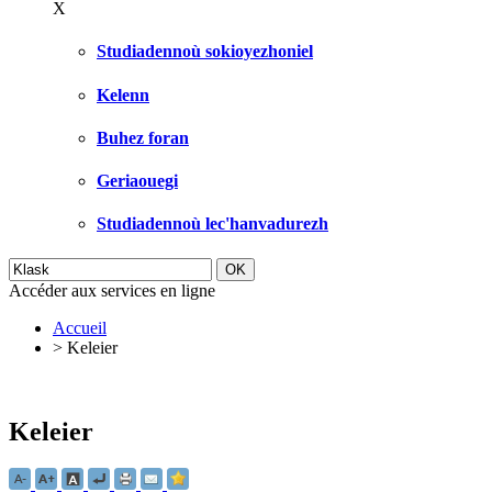
X
Studiadennoù sokioyezhoniel
Kelenn
Buhez foran
Geriaouegi
Studiadennoù lec'hanvadurezh
Accéder aux services en ligne
Accueil
>
Keleier
Keleier