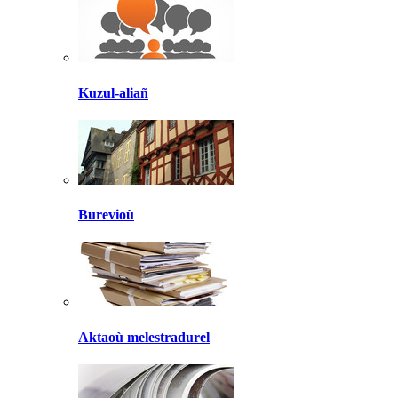
Kuzul-aliañ
Burevioù
Aktaoù melestradurel