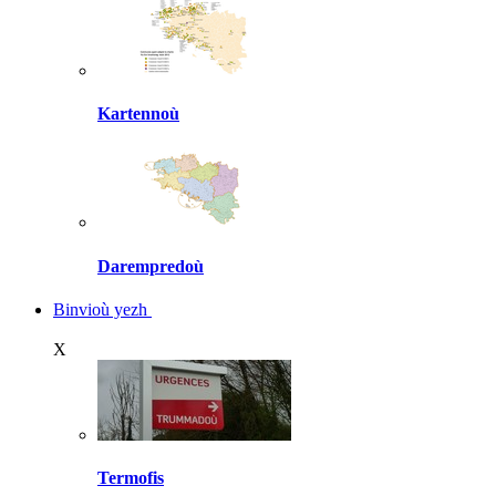
Kartennoù
Darempredoù
Binvioù yezh
X
Termofis