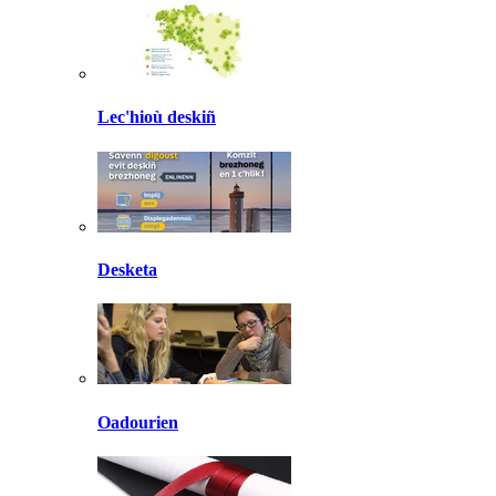
Lec'hioù deskiñ
Desketa
Oadourien