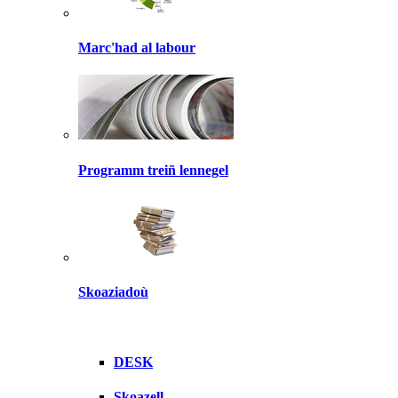
Marc'had al labour
Programm treiñ lennegel
Skoaziadoù
DESK
Skoazell