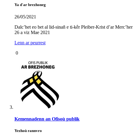
Ya d'ar brezhoneg
26/05/2021
Dalc’het eo bet al lid-sinañ e ti-kêr Pleiber-Krist d’ar Merc’her
26 a viz Mae 2021
Lenn ar peurrest
0
Kemennadenn an Ofisoù publik
Yezhoù rannvro