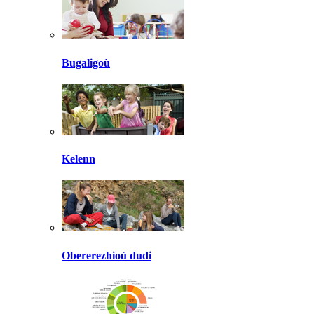
Bugaligoù
Kelenn
Obererezhioù dudi