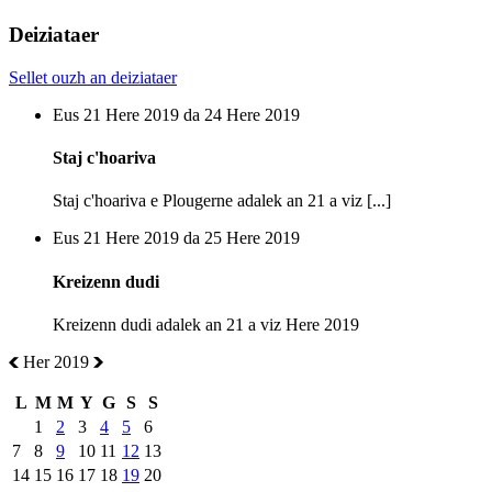
Deiziataer
Sellet ouzh an deiziataer
Eus 21 Here 2019 da 24 Here 2019
Staj c'hoariva
Staj c'hoariva e Plougerne adalek an 21 a viz [...]
Eus 21 Here 2019 da 25 Here 2019
Kreizenn dudi
Kreizenn dudi adalek an 21 a viz Here 2019
Her 2019
L
M
M
Y
G
S
S
1
2
3
4
5
6
7
8
9
10
11
12
13
14
15
16
17
18
19
20