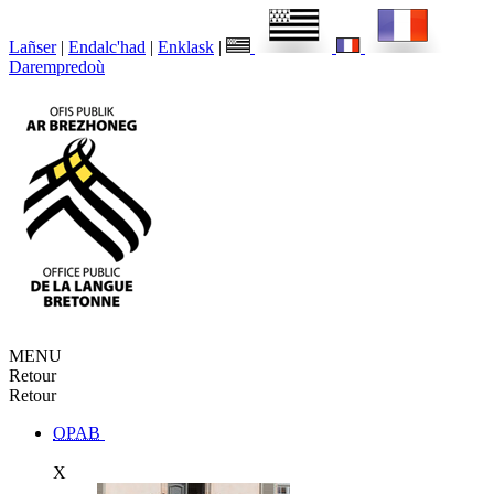
Lañser
|
Endalc'had
|
Enklask
|
Darempredoù
MENU
Retour
Retour
OPAB
X