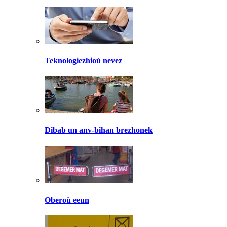
Teknologiezhioù nevez
Dibab un anv-bihan brezhonek
Oberoù eeun