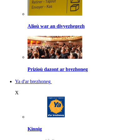
Alioù war an divyezhegezh
Prizioù dazont ar brezhoneg
Ya d'ar brezhoneg
X
Kinnig