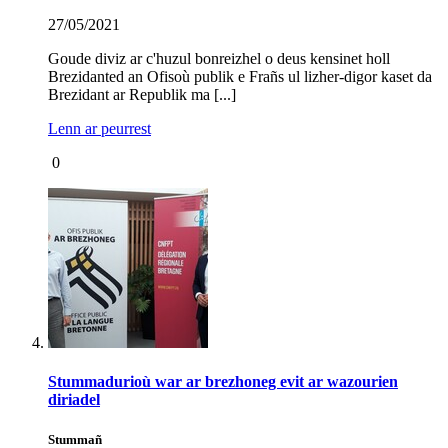
27/05/2021
Goude diviz ar c'huzul bonreizhel o deus kensinet holl
Brezidanted an Ofisoù publik e Frañs ul lizher-digor kaset da
Brezidant ar Republik ma [...]
Lenn ar peurrest
0
Stummadurioù war ar brezhoneg evit ar wazourien
diriadel
Stummañ