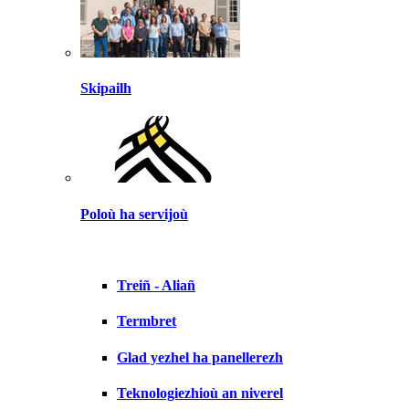
Skipailh
Poloù ha servijoù
Treiñ - Aliañ
Termbret
Glad yezhel ha panellerezh
Teknologiezhioù an niverel