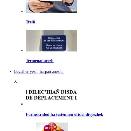
Treiñ
Termenadurezh
Bevañ er yezh, harpañ anezhi
X
Furmskridoù ha testennoù ofisiel divyezhek