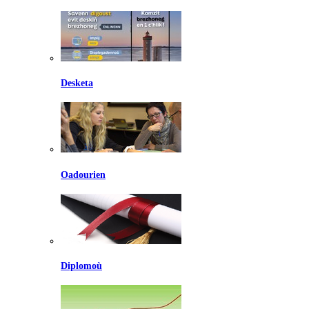
Desketa
Oadourien
Diplomoù