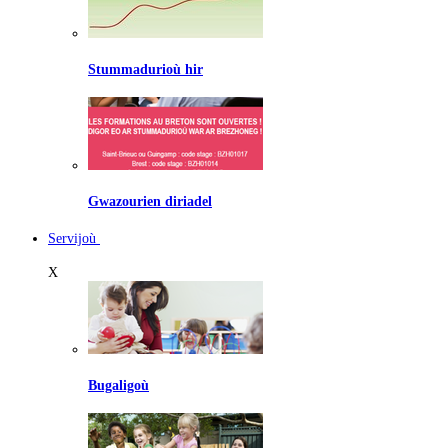
Stummadurioù hir
Gwazourien diriadel
Servijoù
X
Bugaligoù