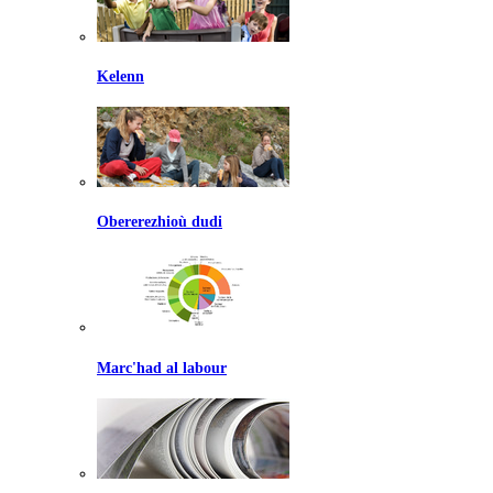
Kelenn
Obererezhioù dudi
Marc'had al labour