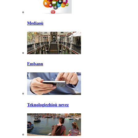
Mediaoù
Embann
Teknologiezhioù nevez