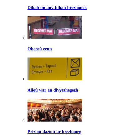
Dibab un anv-bihan brezhonek
Oberoù eeun
Alioù war an divyezhegezh
Prizioù dazont ar brezhoneg