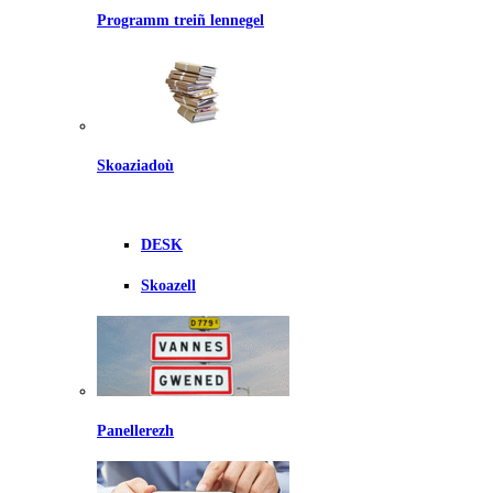
Programm treiñ lennegel
Skoaziadoù
DESK
Skoazell
Panellerezh