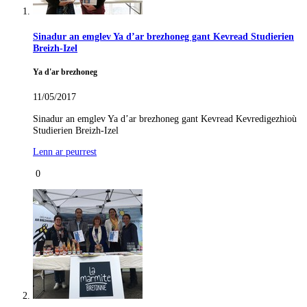
Sinadur an emglev Ya d’ar brezhoneg gant Kevread Studierien
Breizh-Izel
Ya d'ar brezhoneg
11/05/2017
Sinadur an emglev Ya d’ar brezhoneg gant Kevread Kevredigezhioù
Studierien Breizh-Izel
Lenn ar peurrest
0