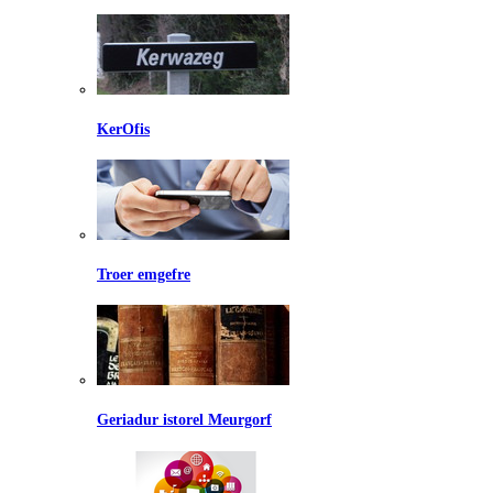
KerOfis
Troer emgefre
Geriadur istorel Meurgorf