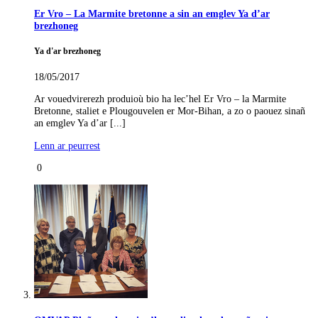
Er Vro – La Marmite bretonne a sin an emglev Ya d’ar
brezhoneg
Ya d'ar brezhoneg
18/05/2017
Ar vouedvirerezh produioù bio ha lec’hel Er Vro – la Marmite
Bretonne, staliet e Plougouvelen er Mor-Bihan, a zo o paouez sinañ
an emglev Ya d’ar [...]
Lenn ar peurrest
0