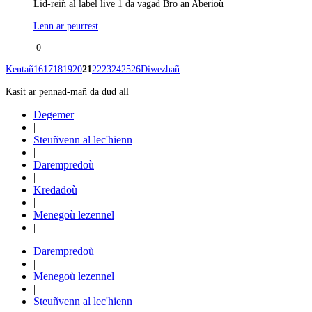
Lid-reiñ al label live 1 da vagad Bro an Aberioù
Lenn ar peurrest
0
Kentañ
16
17
18
19
20
21
22
23
24
25
26
Diwezhañ
Kasit ar pennad-mañ da dud all
Degemer
|
Steuñvenn al lec'hienn
|
Darempredoù
|
Kredadoù
|
Menegoù lezennel
|
Darempredoù
|
Menegoù lezennel
|
Steuñvenn al lec'hienn