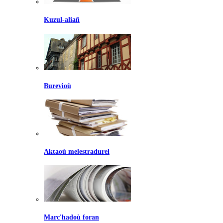
Kuzul-aliañ
Burevioù
Aktaoù melestradurel
Marc'hadoù foran