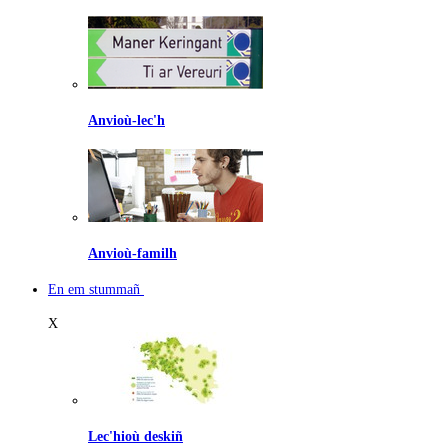
Anvioù-lec'h
Anvioù-familh
En em stummañ
X
Lec'hioù deskiñ