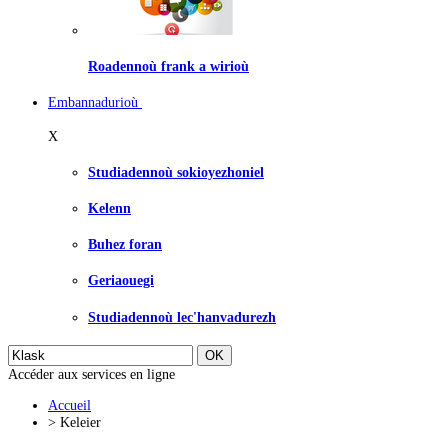
Roadennoù frank a wirioù
Embannadurioù
X
Studiadennoù sokioyezhoniel
Kelenn
Buhez foran
Geriaouegi
Studiadennoù lec'hanvadurezh
Accéder aux services en ligne
Accueil
>
Keleier