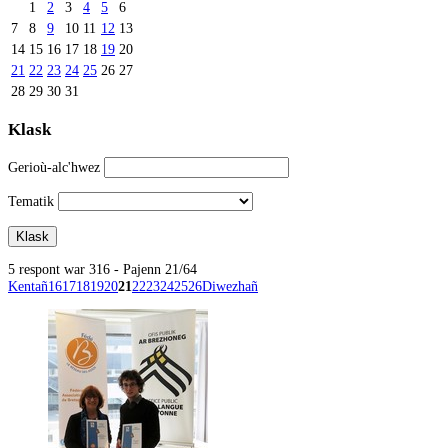
1
2
3
4
5
6
7
8
9
10
11
12
13
14
15
16
17
18
19
20
21
22
23
24
25
26
27
28
29
30
31
Klask
Gerioù-alc'hwez
Tematik
5 respont war 316 - Pajenn 21/64
Kentañ
16
17
18
19
20
21
22
23
24
25
26
Diwezhañ