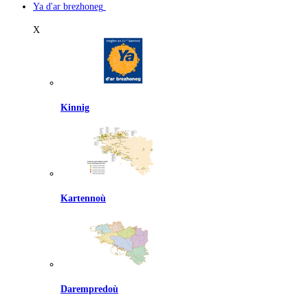
Ya d'ar brezhoneg
X
Kinnig
Kartennoù
Darempredoù