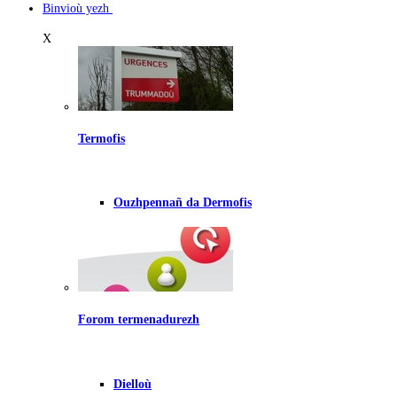
Binvioù yezh
X
Termofis
Ouzhpennañ da Dermofis
Forom termenadurezh
Dielloù