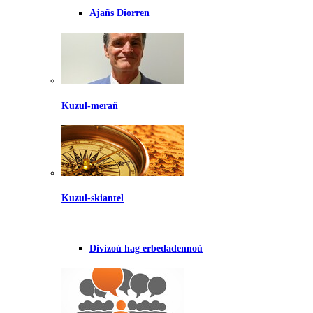
Ajañs Diorren
Kuzul-merañ
Kuzul-skiantel
Divizoù hag erbedadennoù