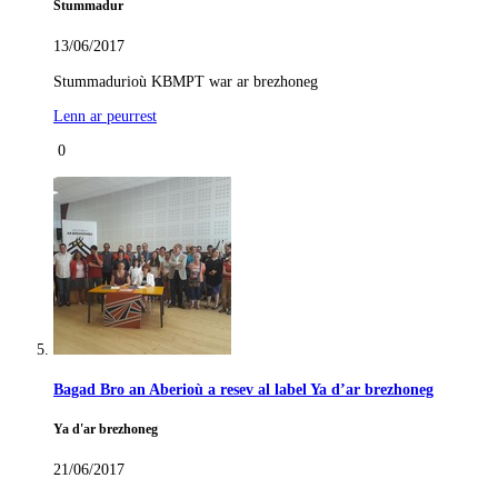
Stummadur
13/06/2017
Stummadurioù KBMPT war ar brezhoneg
Lenn ar peurrest
0
Bagad Bro an Aberioù a resev al label Ya d’ar brezhoneg
Ya d'ar brezhoneg
21/06/2017