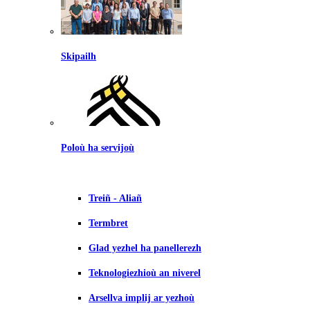
Skipailh
Poloù ha servijoù
Treiñ - Aliañ
Termbret
Glad yezhel ha panellerezh
Teknologiezhioù an niverel
Arsellva implij ar yezhoù