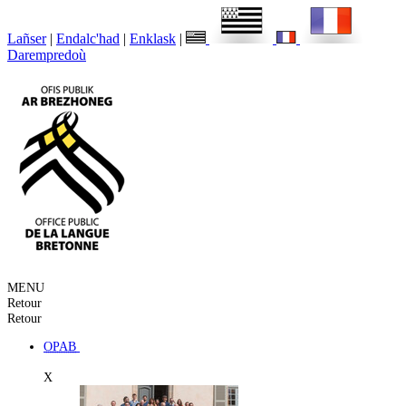
Lañser
|
Endalc'had
|
Enklask
|
Darempredoù
MENU
Retour
Retour
OPAB
X