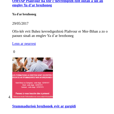
OMVAP Plañvour ha teir c’hevredigezh ezel outañ a sin an
emglev Ya d’ar brezhoneg
Ya d'ar brezhoneg
29/05/2017
Ofis-kêr evit Buhez kevredigezhioù Plañvour er Mor-Bihan a zo o
paouez sinañ an emglev Ya d’ar brezhoneg
Lenn ar peurrest
0
Stummadurioù brezhonek evit ar gargidi