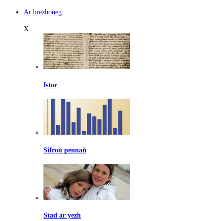
Ar brezhoneg
X
Istor
Sifroù pennañ
Stad ar yezh