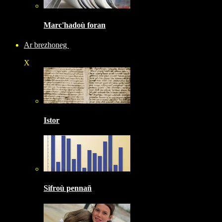
Marc'hadoù foran
Ar brezhoneg
X
Istor
Sifroù pennañ