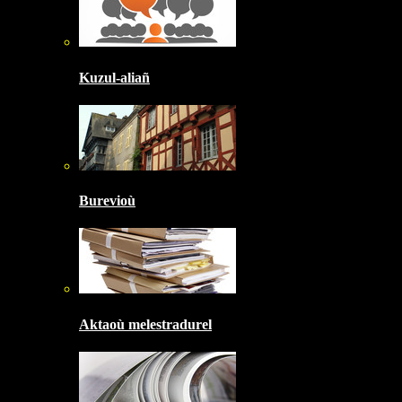
Kuzul-aliañ
Burevioù
Aktaoù melestradurel