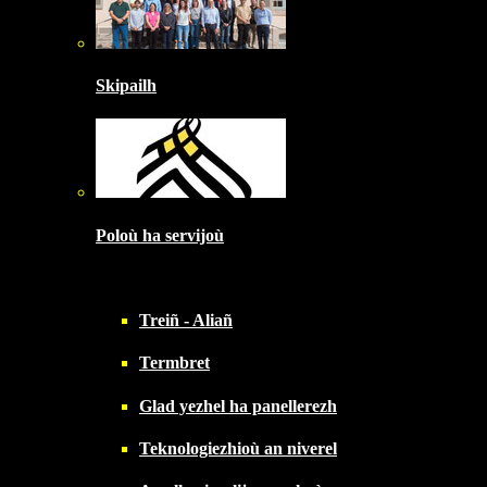
Skipailh
Poloù ha servijoù
Treiñ - Aliañ
Termbret
Glad yezhel ha panellerezh
Teknologiezhioù an niverel