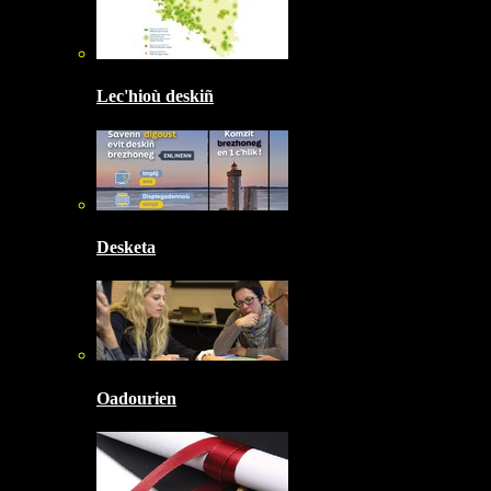
Lec'hioù deskiñ
Desketa
Oadourien