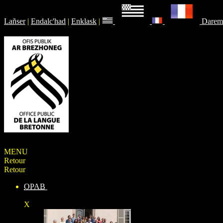
Lañser
|
Endalc'had
|
Enklask
|
Darem
MENU
Retour
Retour
OPAB
X