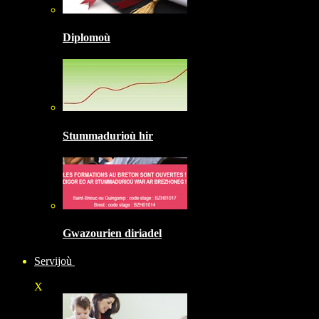
Diplomoù
Stummadurioù hir
Gwazourien diriadel
Servijoù
X