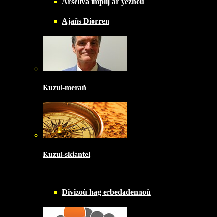
Arsellva implij ar yezhoù
Ajañs Diorren
Kuzul-merañ
Kuzul-skiantel
Divizoù hag erbedadennoù