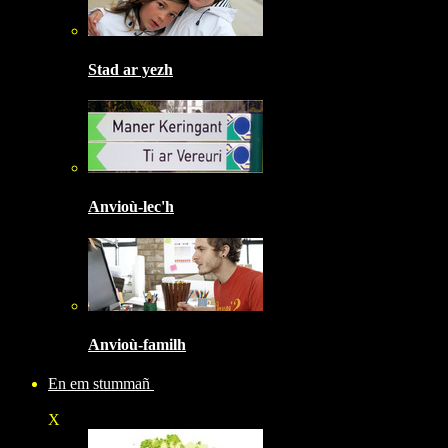
Stad ar yezh
Anvioù-lec'h
Anvioù-familh
En em stummañ
X