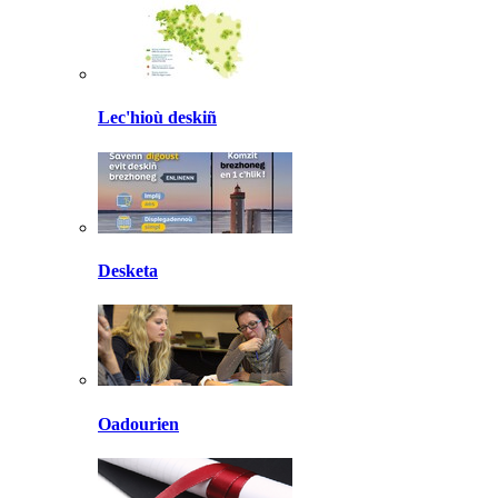
Lec'hioù deskiñ
Desketa
Oadourien