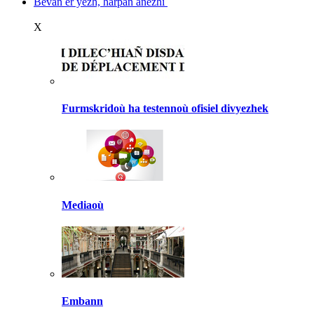
Bevañ er yezh, harpañ anezhi
X
Furmskridoù ha testennoù ofisiel divyezhek
Mediaoù
Embann