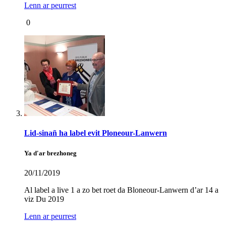
Lenn ar peurrest
0
Lid-sinañ ha label evit Ploneour-Lanwern
Ya d'ar brezhoneg
20/11/2019
Al label a live 1 a zo bet roet da Bloneour-Lanwern d’ar 14 a
viz Du 2019
Lenn ar peurrest