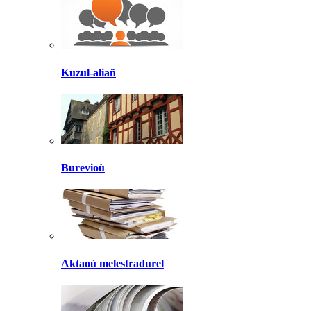
Kuzul-aliañ
Burevioù
Aktaoù melestradurel