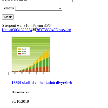
Tematik
5 respont war 316 - Pajenn 35/64
Kentañ
30
31
32
33
34
35
36
37
38
39
40
Diwezhañ
18890 skoliad en hentadoù divyezhek
Deskadurezh
30/10/2019