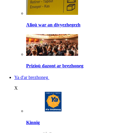
Alioù war an divyezhegezh
Prizioù dazont ar brezhoneg
Ya d'ar brezhoneg
X
Kinnig