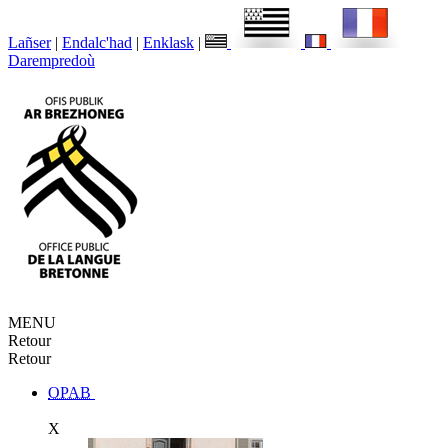
Lañser
|
Endalc'had
|
Enklask
|
Darempredoù
MENU
Retour
Retour
OPAB
X