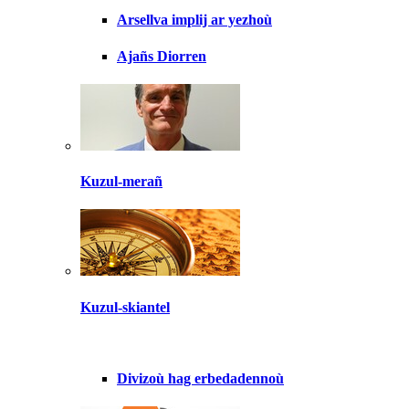
Arsellva implij ar yezhoù
Ajañs Diorren
Kuzul-merañ
Kuzul-skiantel
Divizoù hag erbedadennoù