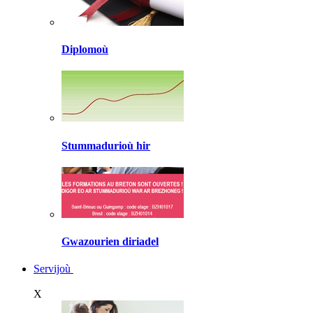
Diplomoù
Stummadurioù hir
Gwazourien diriadel
Servijoù
X