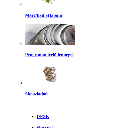
Marc'had al labour
Programm treiñ lennegel
Skoaziadoù
DESK
Skoazell