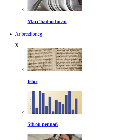
Marc'hadoù foran
Ar brezhoneg
X
Istor
Sifroù pennañ