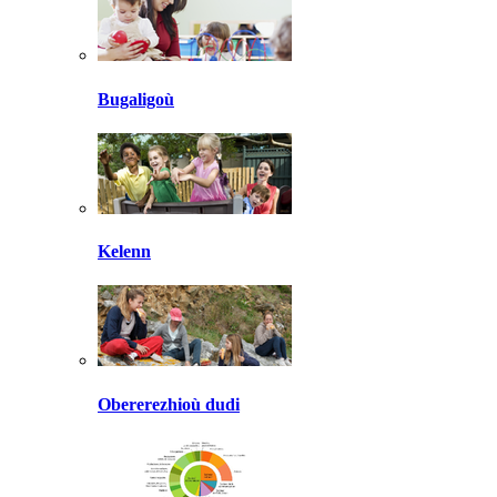
Bugaligoù
Kelenn
Obererezhioù dudi