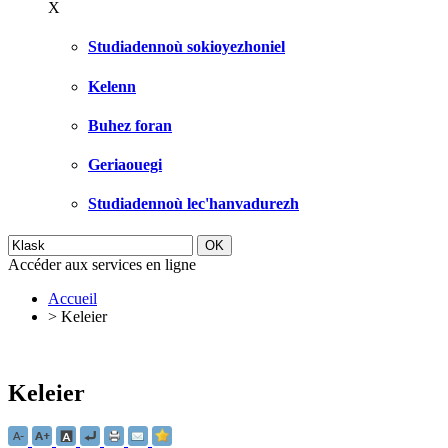
X
Studiadennoù sokioyezhoniel
Kelenn
Buhez foran
Geriaouegi
Studiadennoù lec'hanvadurezh
Accéder aux services en ligne
Accueil
>
Keleier
Keleier