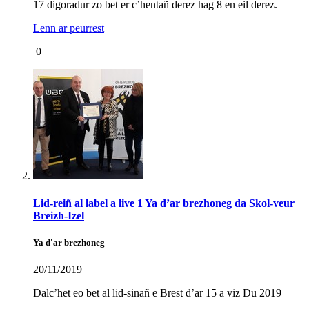
17 digoradur zo bet er c’hentañ derez hag 8 en eil derez.
Lenn ar peurrest
0
Lid-reiñ al label a live 1 Ya d’ar brezhoneg da Skol-veur
Breizh-Izel
Ya d'ar brezhoneg
20/11/2019
Dalc’het eo bet al lid-sinañ e Brest d’ar 15 a viz Du 2019