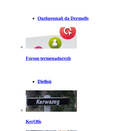
Ouzhpennañ da Dermofis
Forom termenadurezh
Dielloù
KerOfis