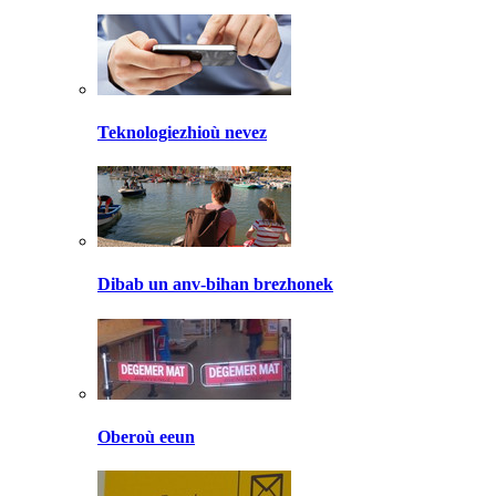
Teknologiezhioù nevez
Dibab un anv-bihan brezhonek
Oberoù eeun