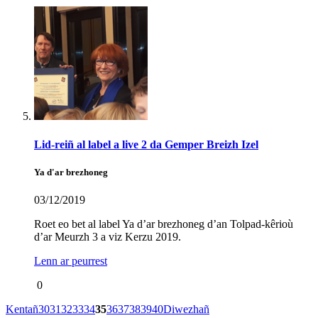
Lid-reiñ al label a live 2 da Gemper Breizh Izel
Ya d'ar brezhoneg
03/12/2019
Roet eo bet al label Ya d’ar brezhoneg d’an Tolpad-kêrioù
d’ar Meurzh 3 a viz Kerzu 2019.
Lenn ar peurrest
0
Kentañ
30
31
32
33
34
35
36
37
38
39
40
Diwezhañ