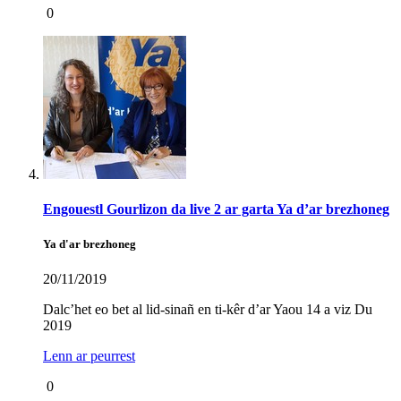
0
Engouestl Gourlizon da live 2 ar garta Ya d’ar brezhoneg
Ya d'ar brezhoneg
20/11/2019
Dalc’het eo bet al lid-sinañ en ti-kêr d’ar Yaou 14 a viz Du
2019
Lenn ar peurrest
0