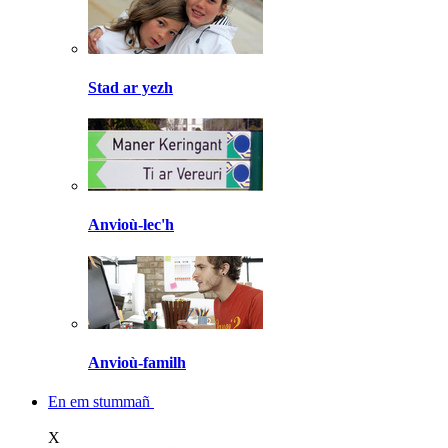
Stad ar yezh
Anvioù-lec'h
Anvioù-familh
En em stummañ
X