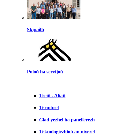
Skipailh
Poloù ha servijoù
Treiñ - Aliañ
Termbret
Glad yezhel ha panellerezh
Teknologiezhioù an niverel