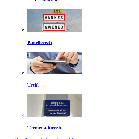
Panellerezh
Treiñ
Termenadurezh