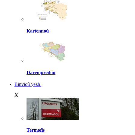
Kartennoù
Darempredoù
Binvioù yezh
X
Termofis