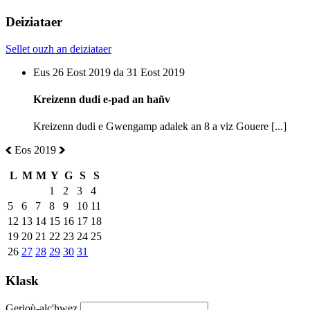
Deiziataer
Sellet ouzh an deiziataer
Eus 26 Eost 2019 da 31 Eost 2019
Kreizenn dudi e-pad an hañv
Kreizenn dudi e Gwengamp adalek an 8 a viz Gouere [...]
Eos 2019
L
M
M
Y
G
S
S
1
2
3
4
5
6
7
8
9
10
11
12
13
14
15
16
17
18
19
20
21
22
23
24
25
26
27
28
29
30
31
Klask
Gerioù-alc'hwez