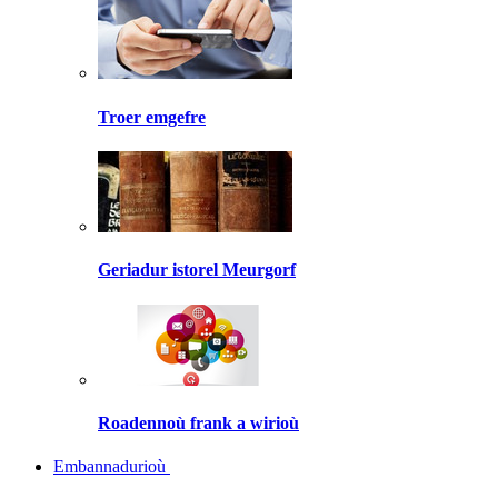
Troer emgefre
Geriadur istorel Meurgorf
Roadennoù frank a wirioù
Embannadurioù