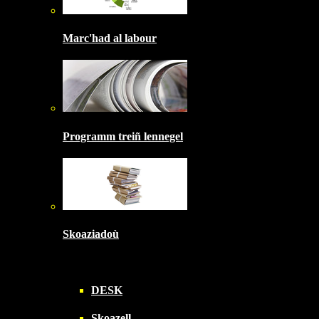
Marc'had al labour
Programm treiñ lennegel
Skoaziadoù
DESK
Skoazell