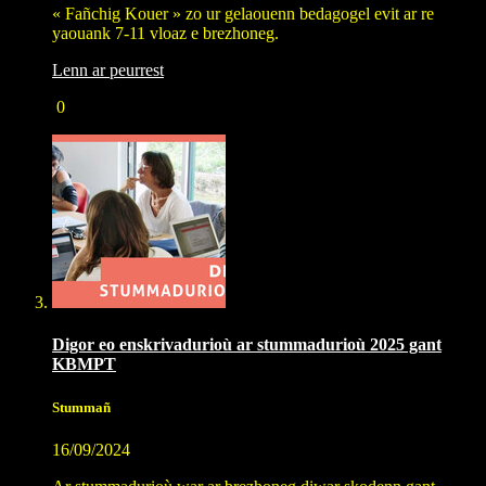
« Fañchig Kouer » zo ur gelaouenn bedagogel evit ar re
yaouank 7-11 vloaz e brezhoneg.
Lenn ar peurrest
0
Digor eo enskrivadurioù ar stummadurioù 2025 gant
KBMPT
Stummañ
16/09/2024