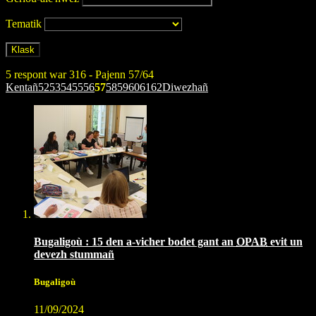
Tematik
5 respont war 316 - Pajenn 57/64
Kentañ
52
53
54
55
56
57
58
59
60
61
62
Diwezhañ
Bugaligoù : 15 den a-vicher bodet gant an
OPAB
evit un
devezh stummañ
Bugaligoù
11/09/2024