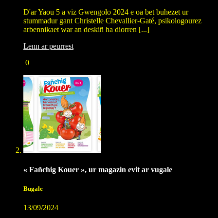
D'ar Yaou 5 a viz Gwengolo 2024 e oa bet buhezet ur
stummadur gant Christelle Chevallier-Gaté, psikologourez
arbennikaet war an deskiñ ha diorren [...]
Lenn ar peurrest
0
« Fañchig Kouer », ur magazin evit ar vugale
Bugale
13/09/2024