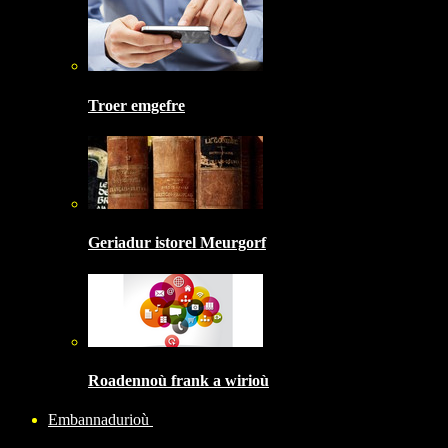
Troer emgefre
Geriadur istorel Meurgorf
Roadennoù frank a wirioù
Embannadurioù