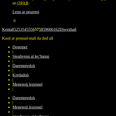
an
OPAB
.
Lenn ar peurrest
0
Kentañ
52
53
54
55
56
57
58
59
60
61
62
Diwezhañ
Kasit ar pennad-mañ da dud all
Degemer
|
Steuñvenn al lec'hienn
|
Darempredoù
|
Kredadoù
|
Menegoù lezennel
|
Darempredoù
|
Menegoù lezennel
|