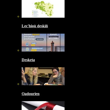
Lec'hioù deskiñ
Desketa
Oadourien