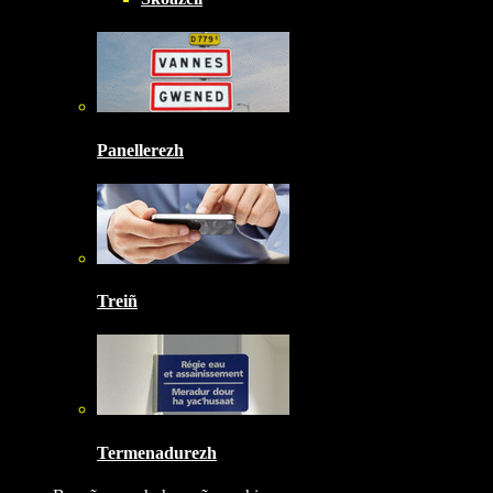
Panellerezh
Treiñ
Termenadurezh