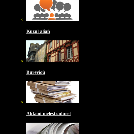
Kuzul-aliañ
Burevioù
Aktaoù melestradurel