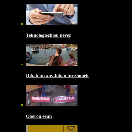
Teknologiezhioù nevez
Dibab un anv-bihan brezhonek
Oberoù eeun