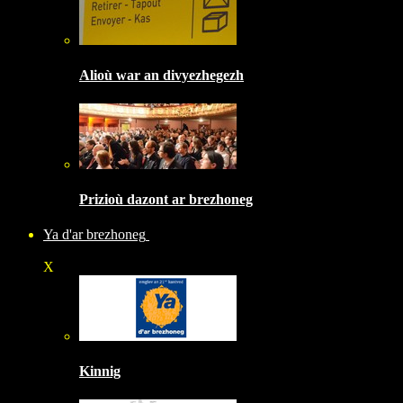
Alioù war an divyezhegezh
Prizioù dazont ar brezhoneg
Ya d'ar brezhoneg
X
Kinnig