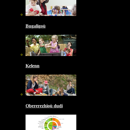
Bugaligoù
Kelenn
Obererezhioù dudi