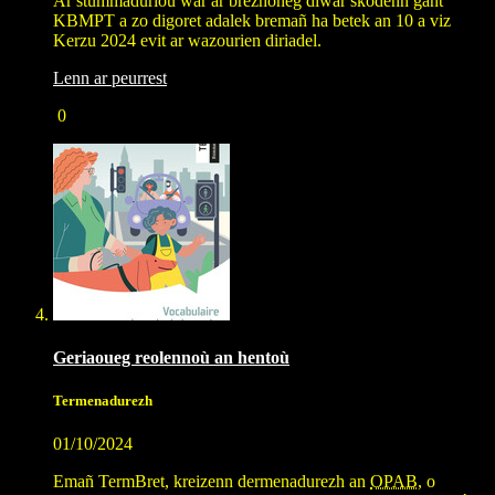
Ar stummadurioù war ar brezhoneg diwar skodenn gant
KBMPT a zo digoret adalek bremañ ha betek an 10 a viz
Kerzu 2024 evit ar wazourien diriadel.
Lenn ar peurrest
0
Geriaoueg reolennoù an hentoù
Termenadurezh
01/10/2024
Emañ TermBret, kreizenn dermenadurezh an
OPAB
, o