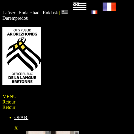
Lañser
|
Endalc'had
|
Enklask
|
Darempredoù
MENU
Retour
Retour
OPAB
X