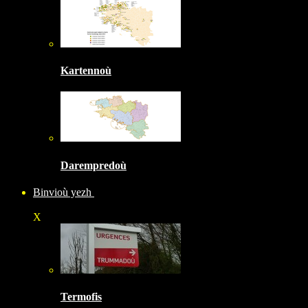
Kartennoù
Darempredoù
Binvioù yezh
X
Termofis