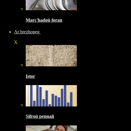
Marc'hadoù foran
Ar brezhoneg
X
Istor
Sifroù pennañ