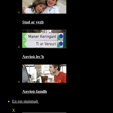
Stad ar yezh
Anvioù-lec'h
Anvioù-familh
En em stummañ
X