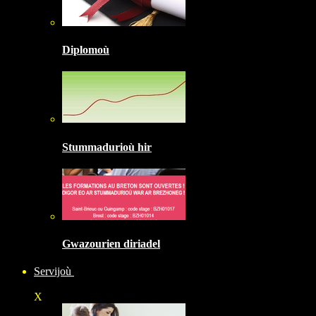
Diplomoù
Stummadurioù hir
Gwazourien diriadel
Servijoù
X