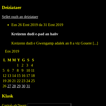
Deiziataer
Sellet ouzh an deiziataer
Eus 26 Eost 2019 da 31 Eost 2019
Kreizenn dudi e-pad an hañv
Kreizenn dudi e Gwengamp adalek an 8 a viz Gouere [...]
Eos 2019
L
M
M
Y
G
S
S
1
2
3
4
5
6
7
8
9
10
11
12
13
14
15
16
17
18
19
20
21
22
23
24
25
26
27
28
29
30
31
Klask
Gerioù-alc'hwez