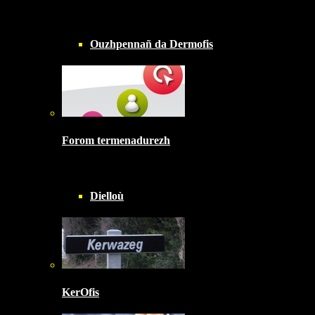
Ouzhpennañ da Dermofis
Forom termenadurezh
Dielloù
KerOfis