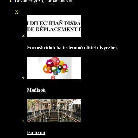
Bevañ er yezh, harpañ anezhi
X
Furmskridoù ha testennoù ofisiel divyezhek
Mediaoù
Embann