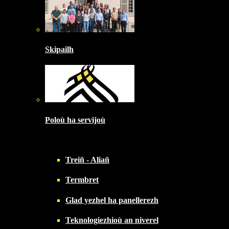
Skipailh
Poloù ha servijoù
Treiñ - Aliañ
Termbret
Glad yezhel ha panellerezh
Teknologiezhioù an niverel