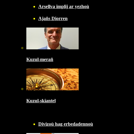
Arsellva implij ar yezhoù
Ajañs Diorren
Kuzul-merañ
Kuzul-skiantel
Divizoù hag erbedadennoù