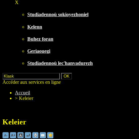
X
Studiadennoù sokioyezhoniel
Kelenn
Buhez foran
Geriaouegi
Studiadennoù lec'hanvadurezh
Accéder aux services en ligne
Accueil
>
Keleier
Keleier