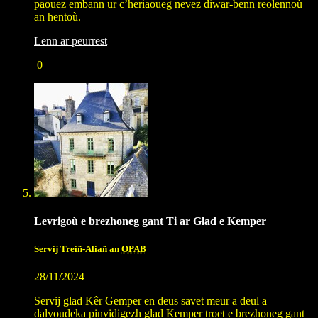
paouez embann ur c’heriaoueg nevez diwar-benn reolennoù
an hentoù.
Lenn ar peurrest
0
Levrigoù e brezhoneg gant Ti ar Glad e Kemper
Servij Treiñ-Aliañ an
OPAB
28/11/2024
Servij glad Kêr Gemper en deus savet meur a deul a
dalvoudeka pinvidigezh glad Kemper troet e brezhoneg gant