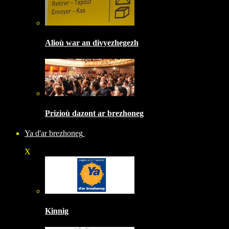
Alioù war an divyezhegezh
Prizioù dazont ar brezhoneg
Ya d'ar brezhoneg
X
Kinnig