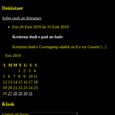
Deiziataer
Sellet ouzh an deiziataer
Eus 26 Eost 2019 da 31 Eost 2019
Kreizenn dudi e-pad an hañv
Kreizenn dudi e Gwengamp adalek an 8 a viz Gouere [...]
Eos 2019
L
M
M
Y
G
S
S
1
2
3
4
5
6
7
8
9
10
11
12
13
14
15
16
17
18
19
20
21
22
23
24
25
26
27
28
29
30
31
Klask
Gerioù-alc'hwez