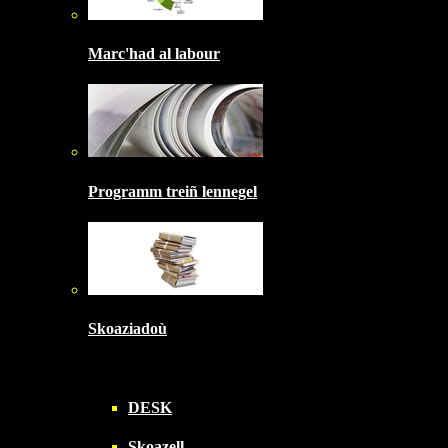
Marc'had al labour
Programm treiñ lennegel
Skoaziadoù
DESK
Skoazell