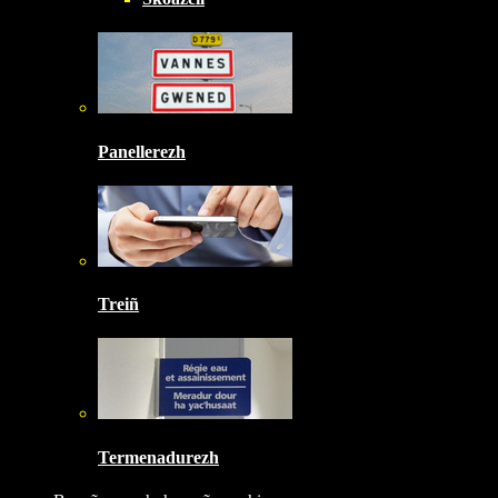
Panellerezh
Treiñ
Termenadurezh