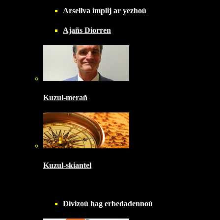
Arsellva implij ar yezhoù
Ajañs Diorren
Kuzul-merañ
Kuzul-skiantel
Divizoù hag erbedadennoù