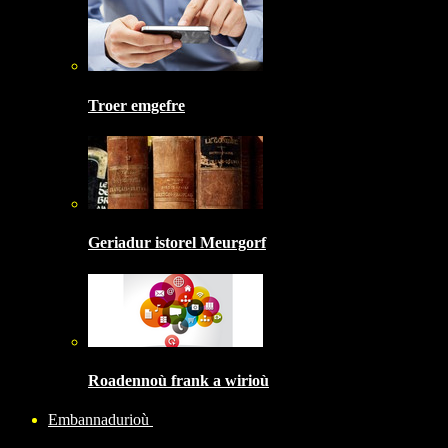
Troer emgefre
Geriadur istorel Meurgorf
Roadennoù frank a wirioù
Embannadurioù