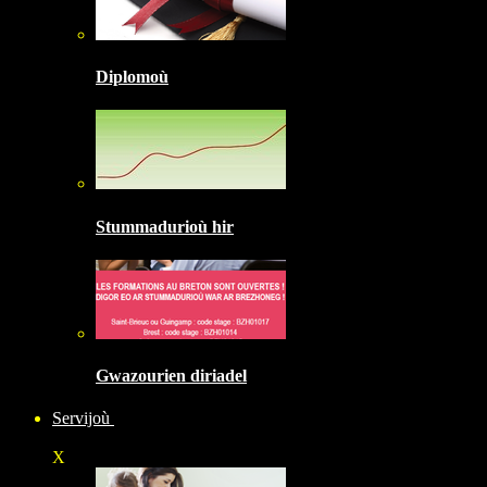
Diplomoù
Stummadurioù hir
Gwazourien diriadel
Servijoù
X