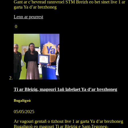
Gant ar c’hevread rannvroel STM Breizh eo bet sinet live 1 ar
garta Ya d’ar brezhoneg
Lenn ar peurrest
0
Ti ar Bleizig, magouri 1añ labelaet Ya d’ar brezhoneg
Bugaligoù
05/05/2025
Ar vagouri gentañ o tizhout live 1 ar garta Ya d’ar brezhoneg
Bugaligoù eo magouri Ti ar Bleizig e Sant-Tegoneg-