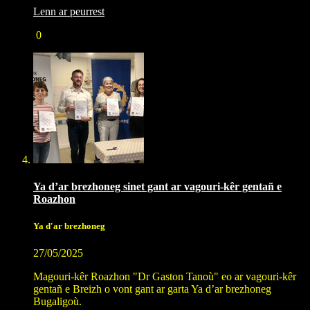
Lenn ar peurrest
0
Ya d’ar brezhoneg sinet gant ar vagouri-kêr gentañ e
Roazhon
Ya d'ar brezhoneg
27/05/2025
Magouri-kêr Roazhon "Dr Gaston Tanoù" eo ar vagouri-kêr
gentañ e Breizh o vont gant ar garta Ya d’ar brezhoneg
Bugaligoù.