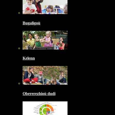
Bugaligoù
Kelenn
Obererezhioù dudi