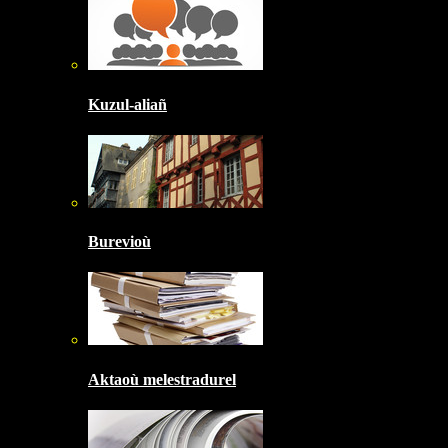
Kuzul-aliañ
Burevioù
Aktaoù melestradurel