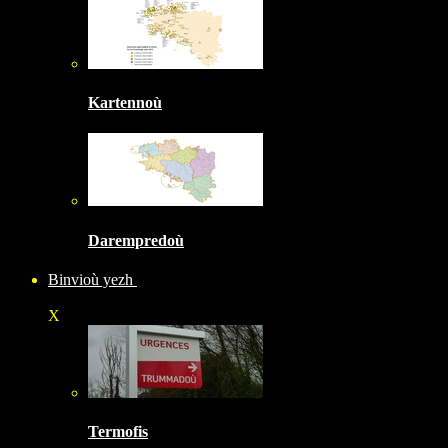
Kartennoù
Darempredoù
Binvioù yezh
X
Termofis