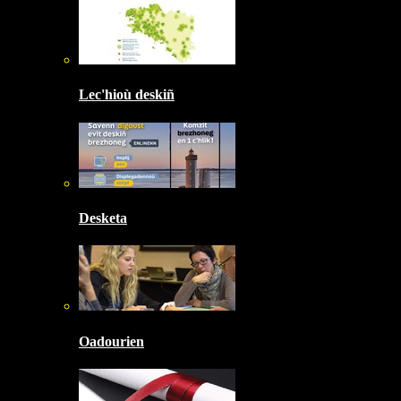
Lec'hioù deskiñ
Desketa
Oadourien