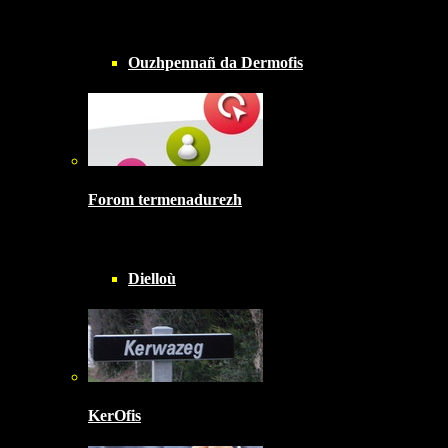
Ouzhpennañ da Dermofis
Forom termenadurezh
Dielloù
KerOfis