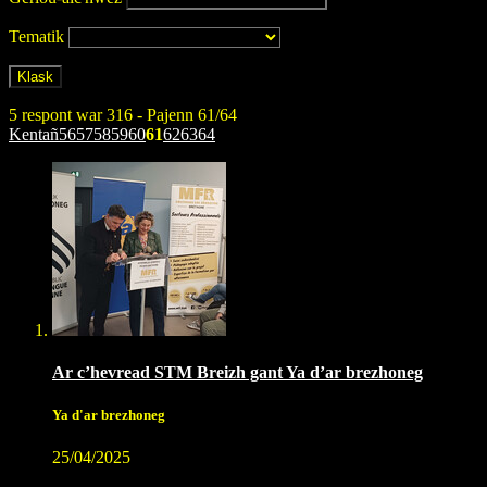
Tematik
5 respont war 316 - Pajenn 61/64
Kentañ
56
57
58
59
60
61
62
63
64
Ar c’hevread STM Breizh gant Ya d’ar brezhoneg
Ya d'ar brezhoneg
25/04/2025