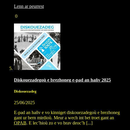
Lenn ar peurrest
0
Diskouezadegoù e brezhoneg e-pad an hañv 2025
Diskouezadeg
25/06/2025
E-pad an hañv e vo kinniget diskouezadegoù e brezhoneg
gant ur bern mirdioù. Meur a wech int bet troet gant an
OPAB
. E lec’hioù zo e vo brav deoc’h [...]