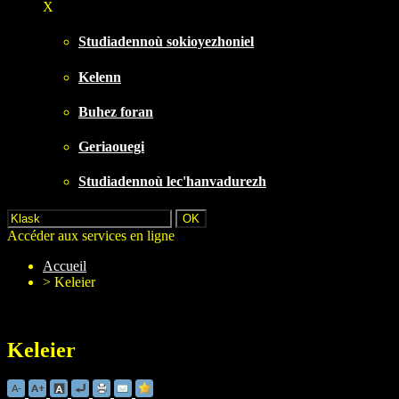
X
Studiadennoù sokioyezhoniel
Kelenn
Buhez foran
Geriaouegi
Studiadennoù lec'hanvadurezh
Accéder aux services en ligne
Accueil
>
Keleier
Keleier