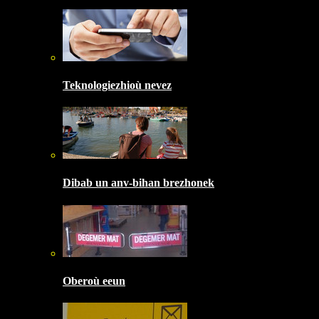
Teknologiezhioù nevez
Dibab un anv-bihan brezhonek
Oberoù eeun