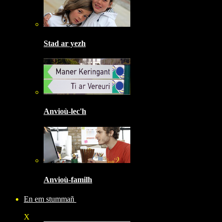
Stad ar yezh
Anvioù-lec'h
Anvioù-familh
En em stummañ
X