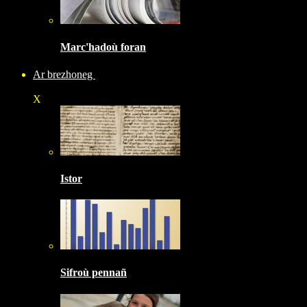
Marc'hadoù foran
Ar brezhoneg
X
Istor
Sifroù pennañ