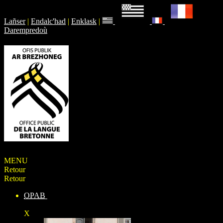
Lañser
|
Endalc'had
|
Enklask
|
Darempredoù
MENU
Retour
Retour
OPAB
X