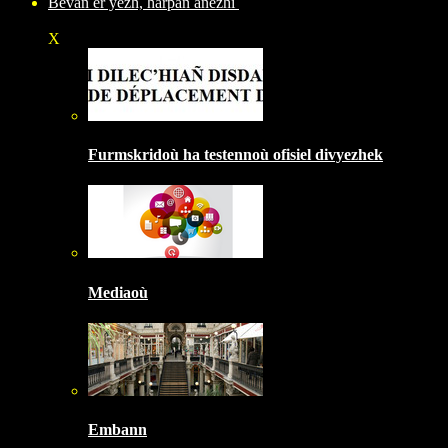
Bevañ er yezh, harpañ anezhi
X
Furmskridoù ha testennoù ofisiel divyezhek
Mediaoù
Embann