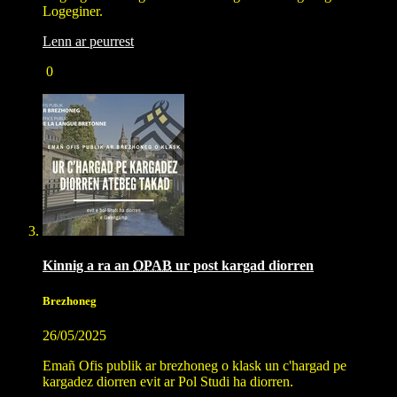
Logeginer.
Lenn ar peurrest
0
Kinnig a ra an
OPAB
ur post kargad diorren
Brezhoneg
26/05/2025
Emañ Ofis publik ar brezhoneg o klask un c'hargad pe
kargadez diorren evit ar Pol Studi ha diorren.