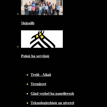
Skipailh
Poloù ha servijoù
Treiñ - Aliañ
Termbret
Glad yezhel ha panellerezh
Teknologiezhioù an niverel