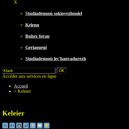
X
Studiadennoù sokioyezhoniel
Kelenn
Buhez foran
Geriaouegi
Studiadennoù lec'hanvadurezh
Accéder aux services en ligne
Accueil
>
Keleier
Keleier