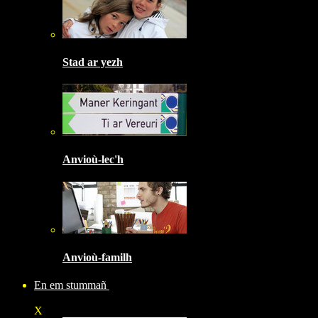
Stad ar yezh
Anvioù-lec'h
Anvioù-familh
En em stummañ
X