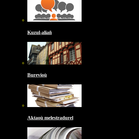
Kuzul-aliañ
Burevioù
Aktaoù melestradurel