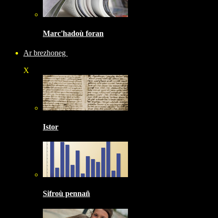
Marc'hadoù foran
Ar brezhoneg
X
Istor
Sifroù pennañ