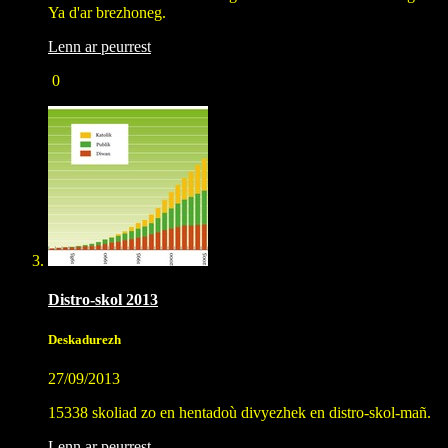
Ya d'ar brezhoneg.
Lenn ar peurrest
0
Distro-skol 2013
Deskadurezh
27/09/2013
15338 skoliad zo en hentadoù divyezhek en distro-skol-mañ.
Lenn ar peurrest