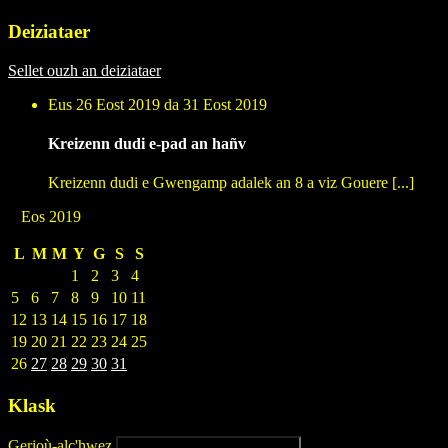
Deiziataer
Sellet ouzh an deiziataer
Eus 26 Eost 2019 da 31 Eost 2019
Kreizenn dudi e-pad an hañv
Kreizenn dudi e Gwengamp adalek an 8 a viz Gouere [...]
Eos 2019
L
M
M
Y
G
S
S
1
2
3
4
5
6
7
8
9
10
11
12
13
14
15
16
17
18
19
20
21
22
23
24
25
26
27
28
29
30
31
Klask
Gerioù-alc'hwez