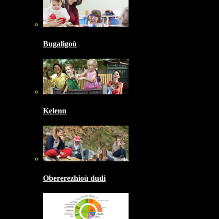
Bugaligoù
Kelenn
Obererezhioù dudi