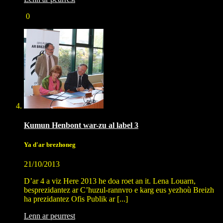
0
Kumun Henbont war-zu al label 3
Ya d'ar brezhoneg
21/10/2013
D’ar 4 a viz Here 2013 he doa roet an it. Lena Louarn,
besprezidantez ar C’huzul-rannvro e karg eus yezhoù Breizh
ha prezidantez Ofis Publik ar [...]
Lenn ar peurrest