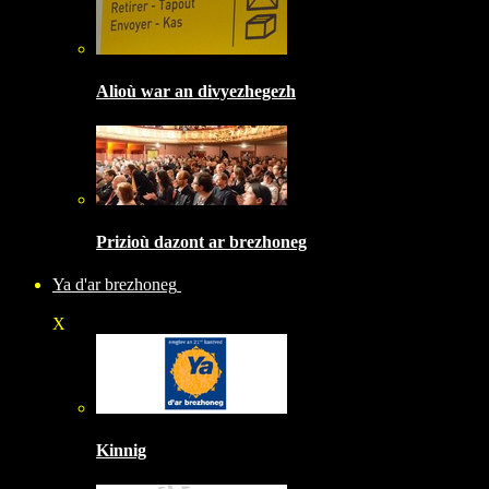
Alioù war an divyezhegezh
Prizioù dazont ar brezhoneg
Ya d'ar brezhoneg
X
Kinnig