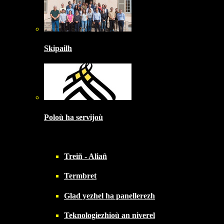
Skipailh
Poloù ha servijoù
Treiñ - Aliañ
Termbret
Glad yezhel ha panellerezh
Teknologiezhioù an niverel