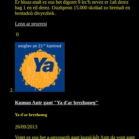
Er bloaz-mañ ez eus bet digoret 9 lec'h nevez er 1añ derez
hag 1 en eil derez. Ouzhpenn 15.000 skoliad zo bremañ en
hentadoù divyezhek.
Lenn ar peurrest
0
Kumun Antr gant "Ya d'ar brezhoneg"
Ya d'ar brezhoneg
26/09/2013
Votet ez eus bet a-unvouezh gant kuzul-kêr Antr da vont gant