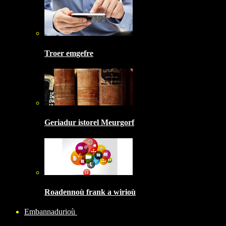
Troer emgefre
Geriadur istorel Meurgorf
Roadennoù frank a wirioù
Embannadurioù