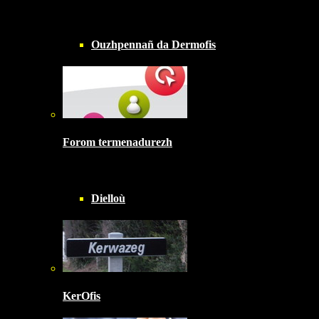
Ouzhpennañ da Dermofis
Forom termenadurezh
Dielloù
KerOfis