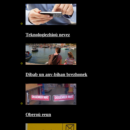
Teknologiezhioù nevez
Dibab un anv-bihan brezhonek
Oberoù eeun