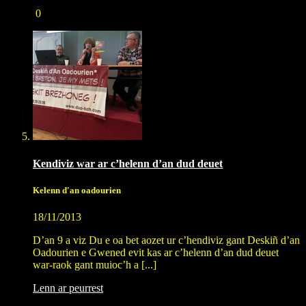
0
Kendiviz war ar c’helenn d’an dud deuet
Kelenn d'an oadourien
18/11/2013
D’an 9 a viz Du e oa bet aozet ur c’hendiviz gant Deskiñ d’an
Oadourien e Gwened evit kas ar c’helenn d’an dud deuet
war-raok gant muioc’h a [...]
Lenn ar peurrest