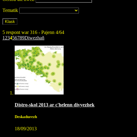
Tematik
5 respont war 316 - Pajenn 4/64
1
2
3
4
5
6
7
8
9
Diwezhañ
Distro-skol 2013 ar c'helenn divyezhek
Deskadurezh
18/09/2013