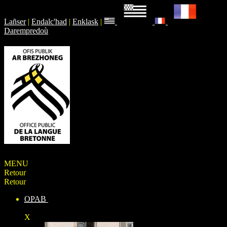
Lañser
|
Endalc'had
|
Enklask
|
Darempredoù
MENU
Retour
Retour
OPAB
X