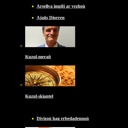
Arsellva implij ar yezhoù
Ajañs Diorren
Kuzul-merañ
Kuzul-skiantel
Divizoù hag erbedadennoù