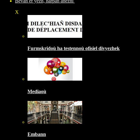
Bevañ er yezh, harpañ anezhi
X
Furmskridoù ha testennoù ofisiel divyezhek
Mediaoù
Embann