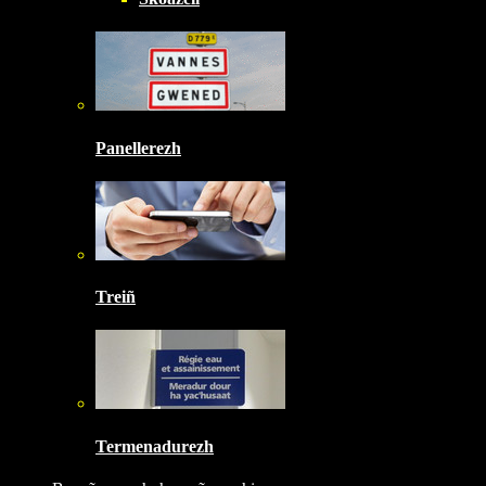
Panellerezh
Treiñ
Termenadurezh