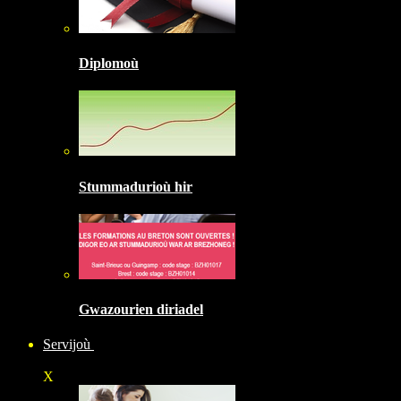
Diplomoù
Stummadurioù hir
Gwazourien diriadel
Servijoù
X