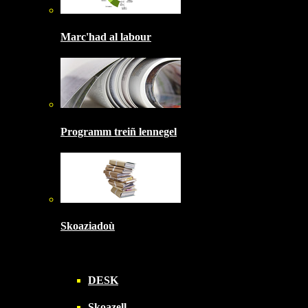
Marc'had al labour
Programm treiñ lennegel
Skoaziadoù
DESK
Skoazell