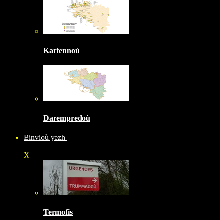
Kartennoù
Darempredoù
Binvioù yezh
X
Termofis