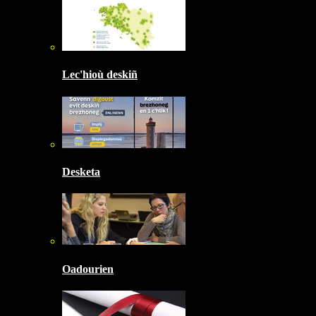
Lec'hioù deskiñ
Desketa
Oadourien