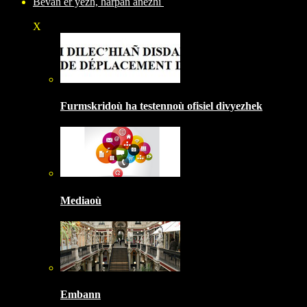
Bevañ er yezh, harpañ anezhi
X
Furmskridoù ha testennoù ofisiel divyezhek
Mediaoù
Embann