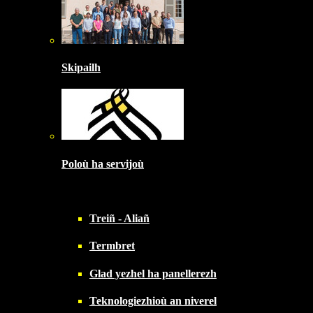
Skipailh
Poloù ha servijoù
Treiñ - Aliañ
Termbret
Glad yezhel ha panellerezh
Teknologiezhioù an niverel