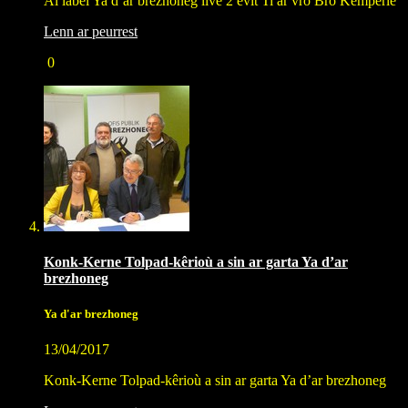
Al label Ya d’ar brezhoneg live 2 evit Ti ar vro Bro Kemperle
Lenn ar peurrest
0
Konk-Kerne Tolpad-kêrioù a sin ar garta Ya d’ar
brezhoneg
Ya d'ar brezhoneg
13/04/2017
Konk-Kerne Tolpad-kêrioù a sin ar garta Ya d’ar brezhoneg