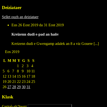
Deiziataer
Sellet ouzh an deiziataer
Eus 26 Eost 2019 da 31 Eost 2019
Kreizenn dudi e-pad an hañv
Kreizenn dudi e Gwengamp adalek an 8 a viz Gouere [...]
Eos 2019
L
M
M
Y
G
S
S
1
2
3
4
5
6
7
8
9
10
11
12
13
14
15
16
17
18
19
20
21
22
23
24
25
26
27
28
29
30
31
Klask
Gerioù-alc'hwez