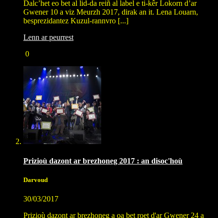
Dalc’het eo bet al lid-da reiñ al label e ti-kêr Lokorn d’ar
Gwener 10 a viz Meurzh 2017, dirak an it. Lena Louarn,
besprezidantez Kuzul-rannvro [...]
Lenn ar peurrest
0
Prizioù dazont ar brezhoneg 2017 : an disoc'hoù
Darvoud
30/03/2017
Prizioù dazont ar brezhoneg a oa bet roet d'ar Gwener 24 a