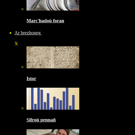
Marc'hadoù foran
Ar brezhoneg
X
Istor
Sifroù pennañ