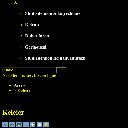
X
Studiadennoù sokioyezhoniel
Kelenn
Buhez foran
Geriaouegi
Studiadennoù lec'hanvadurezh
Accéder aux services en ligne
Accueil
>
Keleier
Keleier