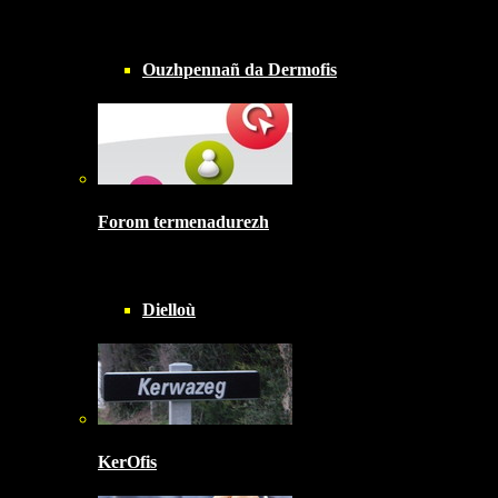
Ouzhpennañ da Dermofis
Forom termenadurezh
Dielloù
KerOfis