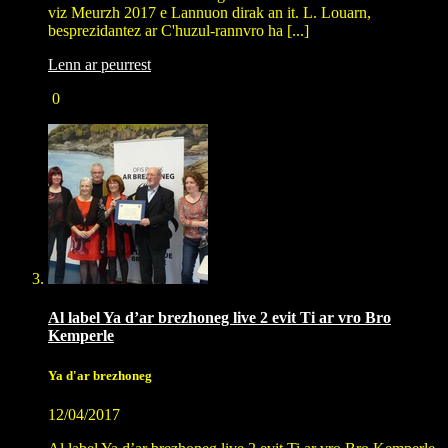
viz Meurzh 2017 e Lannuon dirak an it. L. Louarn,
besprezidantez ar C'huzul-rannvro ha [...]
Lenn ar peurrest
0
Al label Ya d’ar brezhoneg live 2 evit Ti ar vro Bro
Kemperle
Ya d'ar brezhoneg
12/04/2017