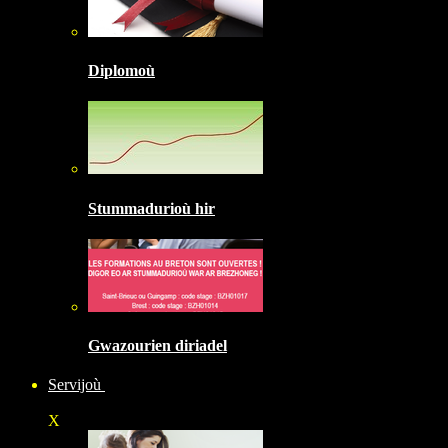
Diplomoù
Stummadurioù hir
Gwazourien diriadel
Servijoù
X