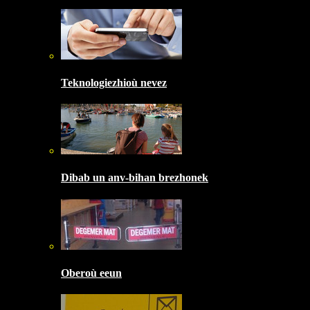
Teknologiezhioù nevez
Dibab un anv-bihan brezhonek
Oberoù eeun