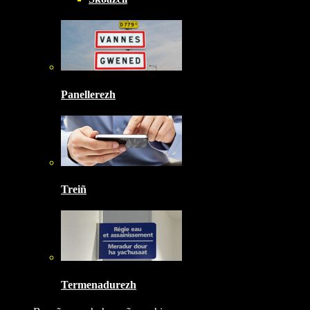
Panellerezh
Treiñ
Termenadurezh