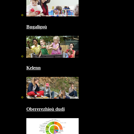
Bugaligoù
Kelenn
Obererezhioù dudi