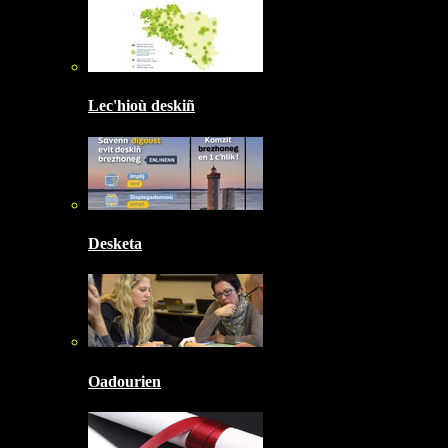
Lec'hioù deskiñ
Desketa
Oadourien