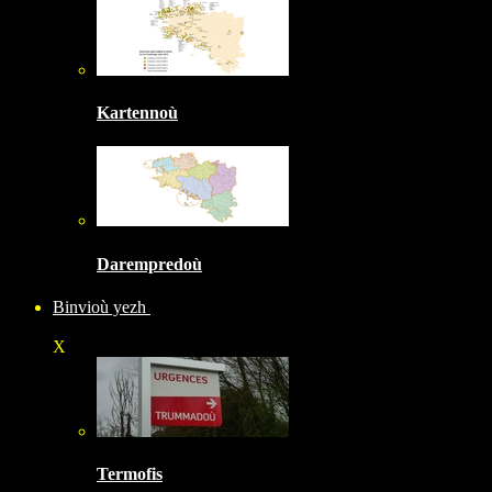
Kartennoù
Darempredoù
Binvioù yezh
X
Termofis