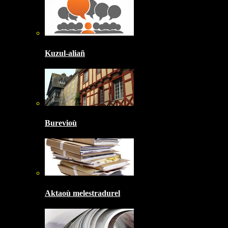
Kuzul-aliañ
Burevioù
Aktaoù melestradurel