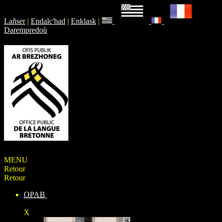
Lañser
|
Endalc'had
|
Enklask
|
Darempredoù
MENU
Retour
Retour
OPAB
X