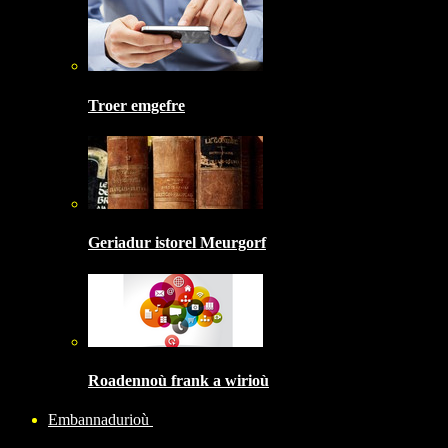
Troer emgefre
Geriadur istorel Meurgorf
Roadennoù frank a wirioù
Embannadurioù