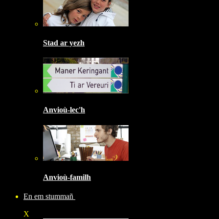
Stad ar yezh
Anvioù-lec'h
Anvioù-familh
En em stummañ
X