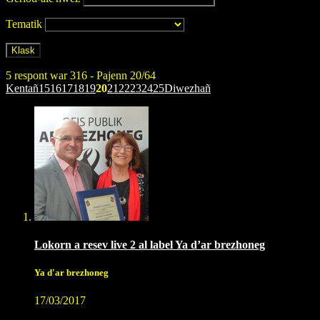
Tematik
5 respont war 316 - Pajenn 20/64
Kentañ
15
16
17
18
19
20
21
22
23
24
25
Diwezhañ
Lokorn a resev live 2 al label Ya d’ar brezhoneg
Ya d'ar brezhoneg
17/03/2017