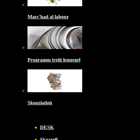
Marc'had al labour
Programm treiñ lennegel
Skoaziadoù
DESK
Skoazell