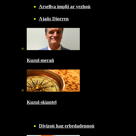
Arsellva implij ar yezhoù
Ajañs Diorren
Kuzul-merañ
Kuzul-skiantel
Divizoù hag erbedadennoù