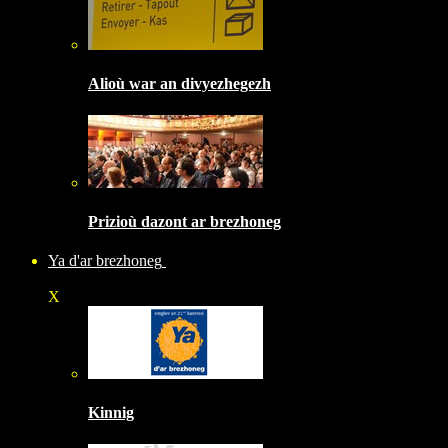
Alioù war an divyezhegezh
Prizioù dazont ar brezhoneg
Ya d'ar brezhoneg
X
Kinnig