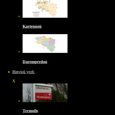
Kartennoù
Darempredoù
Binvioù yezh
X
Termofis