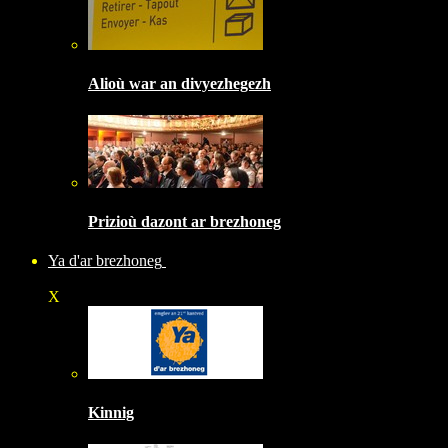
Alioù war an divyezhegezh
Prizioù dazont ar brezhoneg
Ya d'ar brezhoneg
X
Kinnig