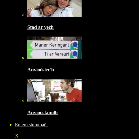
Stad ar yezh
Anvioù-lec'h
Anvioù-familh
En em stummañ
X