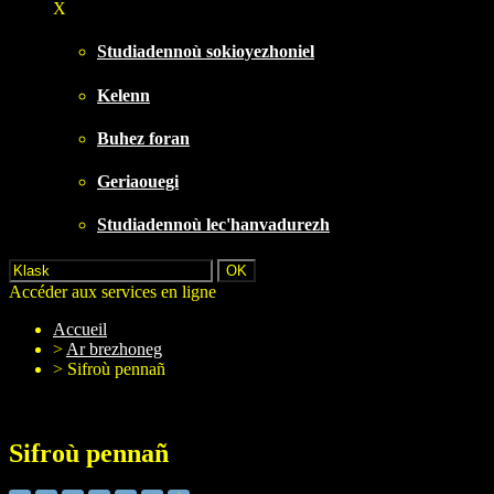
X
Studiadennoù sokioyezhoniel
Kelenn
Buhez foran
Geriaouegi
Studiadennoù lec'hanvadurezh
Accéder aux services en ligne
Accueil
>
Ar brezhoneg
>
Sifroù pennañ
Sifroù pennañ