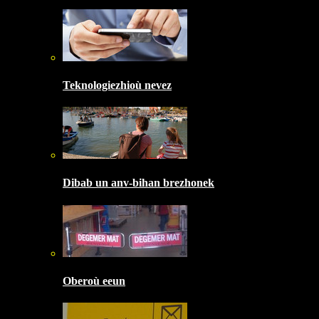
Teknologiezhioù nevez
Dibab un anv-bihan brezhonek
Oberoù eeun