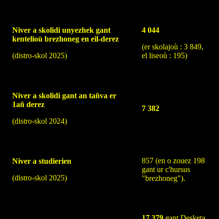
Niver a skolidi unyezhek gant
4 044
kentelioù brezhoneg en eil-derez
(er skolajoù : 3 849,
(distro-skol 2025)
el liseoù : 195)
Niver a skolidi gant an tañva er
1añ derez
7 382
(distro-skol 2024)
857 (en o zouez 198
Niver a studierien
gant ur c'hursus
(distro-skol 2025)
"brezhoneg").
17 379
gant Desketa