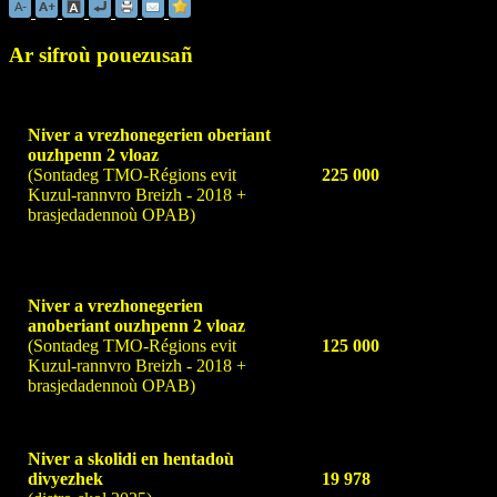
Ar sifroù pouezusañ
Niver a vrezhonegerien oberiant
ouzhpenn 2 vloaz
(Sontadeg TMO-Régions evit
225 000
Kuzul-rannvro Breizh - 2018 +
brasjedadennoù OPAB)
Niver a vrezhonegerien
anoberiant ouzhpenn 2 vloaz
(Sontadeg TMO-Régions evit
125 000
Kuzul-rannvro Breizh - 2018 +
brasjedadennoù OPAB)
Niver a skolidi en hentadoù
divyezhek
19 978