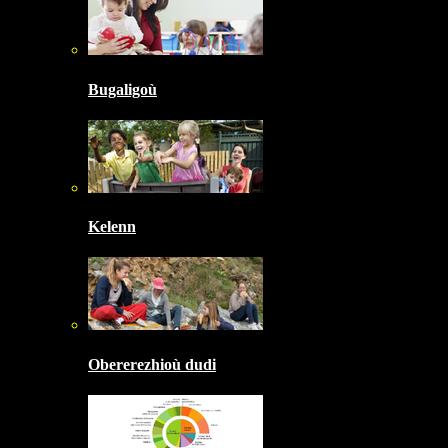
Bugaligoù
Kelenn
Obererezhioù dudi