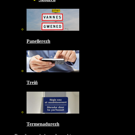
Panellerezh
Treiñ
Termenadurezh