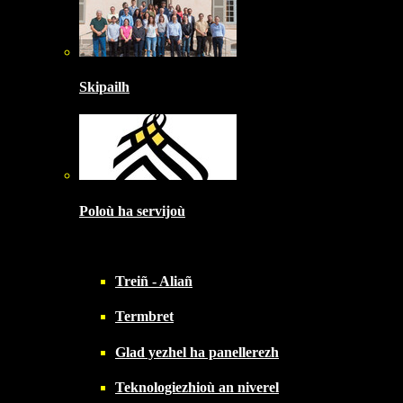
Skipailh
Poloù ha servijoù
Treiñ - Aliañ
Termbret
Glad yezhel ha panellerezh
Teknologiezhioù an niverel