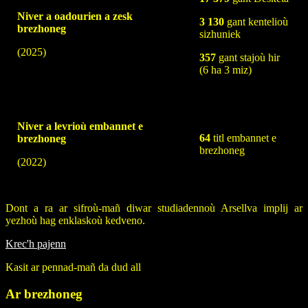
Niver a oadourien a zesk
3 130
gant kentelioù
brezhoneg
sizhuniek
(2025)
357
gant stajoù hir
(6 ha 3 miz)
Niver a levrioù embannet e
64
titl embannet e
brezhoneg
brezhoneg
(2022)
Dont a ra ar sifroù-mañ diwar studiadennoù Arsellva implij ar
yezhoù hag enklaskoù kedveno.
Krec'h pajenn
Kasit ar pennad-mañ da dud all
Ar brezhoneg