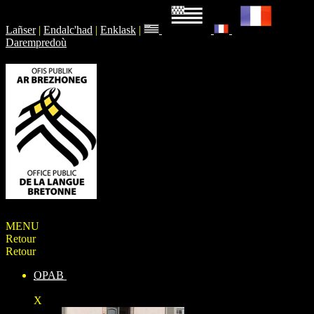
Lañser
|
Endalc'had
|
Enklask
|
Darempredoù
MENU
Retour
Retour
OPAB
X