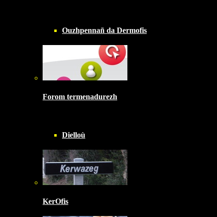
Ouzhpennañ da Dermofis
Forom termenadurezh
Dielloù
KerOfis