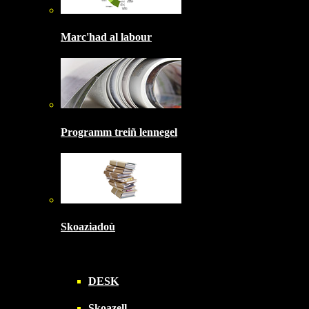
Marc'had al labour
Programm treiñ lennegel
Skoaziadoù
DESK
Skoazell