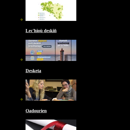
Lec'hioù deskiñ
Desketa
Oadourien