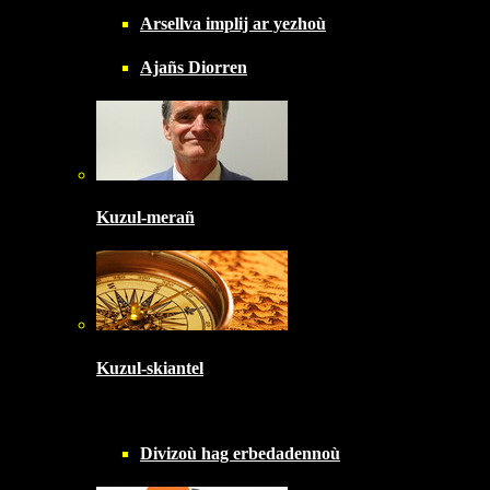
Arsellva implij ar yezhoù
Ajañs Diorren
Kuzul-merañ
Kuzul-skiantel
Divizoù hag erbedadennoù