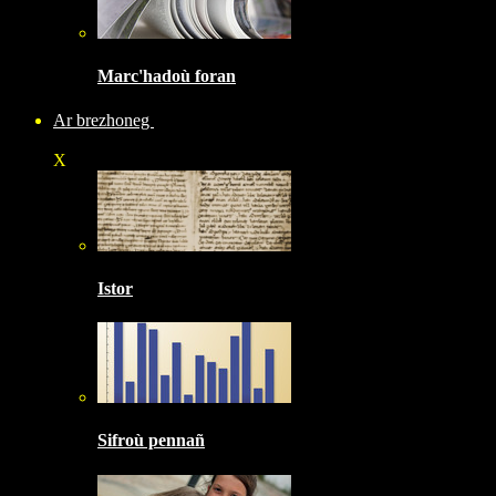
Marc'hadoù foran
Ar brezhoneg
X
Istor
Sifroù pennañ