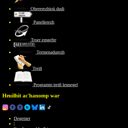
Obererezhioù dudi
Panellerezh
Troer emgefre
Termenadurezh
Treiñ
Programm treiñ lennegel
Heuilhit ac'hanomp war
Degemer
|