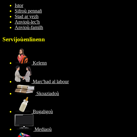
Istor
Sifroù pennañ
Stad ar yezh
Anvioù-lec'h
Anvioù-familh
Servijoù
enlinenn
Kelenn
Marc'had al labour
Skoaziadoù
Bugaligoù
Mediaoù