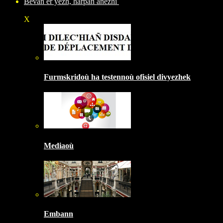
Bevañ er yezh, harpañ anezhi
X
Furmskridoù ha testennoù ofisiel divyezhek
Mediaoù
Embann