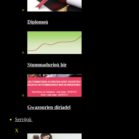
Diplomoù
Stummadurioù hir
Gwazourien diriadel
Servijoù
X