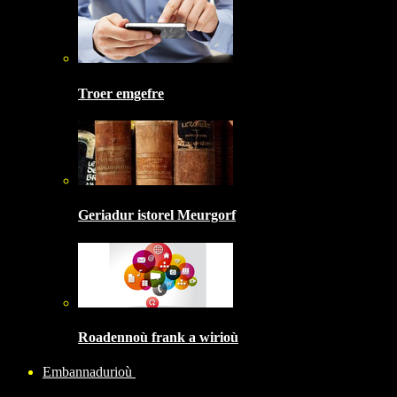
Troer emgefre
Geriadur istorel Meurgorf
Roadennoù frank a wirioù
Embannadurioù