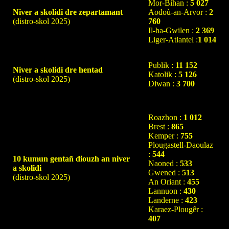
Mor-Bihan :
5 027
Niver a skolidi dre zepartamant
Aodoù-an-Arvor :
2
(distro-skol 2025)
760
Il-ha-Gwilen :
2 369
Liger-Atlantel :
1 014
Publik :
11 152
Niver a skolidi dre hentad
Katolik :
5 126
(distro-skol 2025)
Diwan :
3 700
Roazhon :
1 012
Brest :
865
Kemper :
755
Plougastell-Daoulaz
:
544
10 kumun gentañ diouzh an niver
Naoned :
533
a skolidi
Gwened :
513
(distro-skol 2025)
An Oriant :
455
Lannuon :
430
Landerne :
423
Karaez-Plougêr :
407