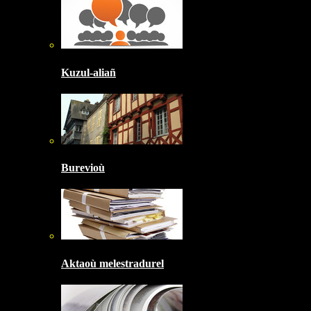
Kuzul-aliañ
Burevioù
Aktaoù melestradurel