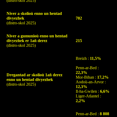
(distro-skol 2025)
Niver a skolioù enno un hentad
divyezhek
702
(distro-skol 2025)
Niver a gumunioù enno un hentad
divyezhek er 1añ derez
215
(distro-skol 2025)
Breizh :
11,5%
Penn-ar-Bed :
22,3%
Dregantad ar skolioù 1añ derez
Mor-Bihan :
17,2%
enno un hentad divyezhek
Aodoù-an-Arvor :
(distro-skol 2025)
12,3%
Il-ha-Gwilen :
6,6%
Liger-Atlantel :
2,2%
Penn-ar-Bed :
8 808