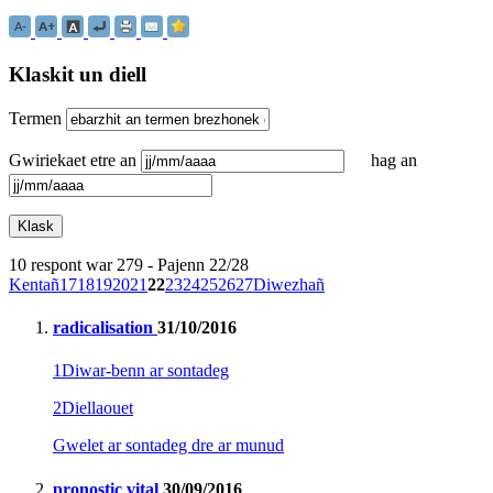
Klaskit un diell
Termen
Gwiriekaet etre an
hag an
10 respont war 279 - Pajenn 22/28
Kentañ
17
18
19
20
21
22
23
24
25
26
27
Diwezhañ
radicalisation
31/10/2016
1
Diwar-benn ar sontadeg
2
Diellaouet
Gwelet ar sontadeg dre ar munud
pronostic vital
30/09/2016