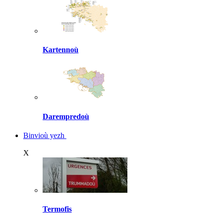
Kartennoù
Darempredoù
Binvioù yezh
X
Termofis