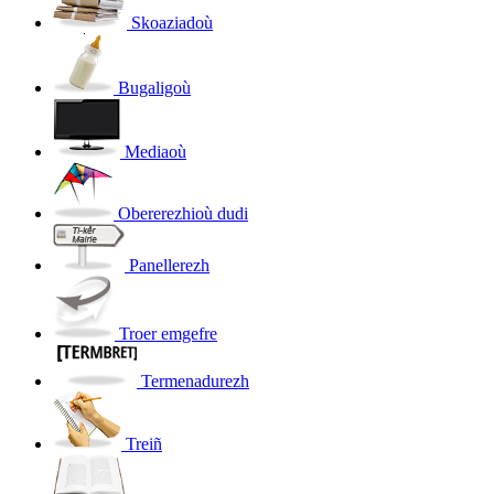
Skoaziadoù
Bugaligoù
Mediaoù
Obererezhioù dudi
Panellerezh
Troer emgefre
Termenadurezh
Treiñ