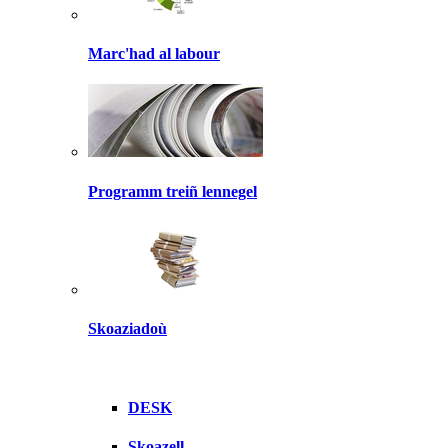
Marc'had al labour
Programm treiñ lennegel
Skoaziadoù
DESK
Skoazell