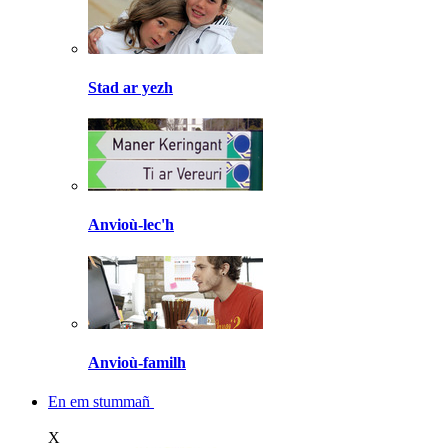
Stad ar yezh
Anvioù-lec'h
Anvioù-familh
En em stummañ
X