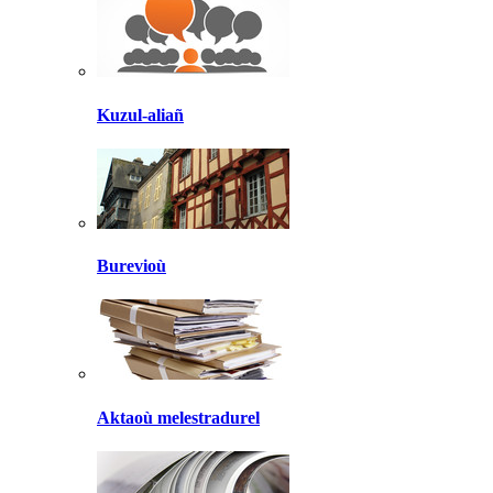
Kuzul-aliañ
Burevioù
Aktaoù melestradurel