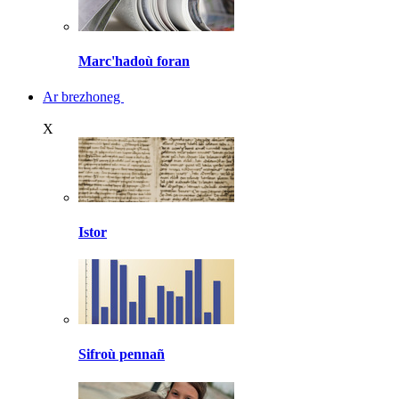
Marc'hadoù foran
Ar brezhoneg
X
Istor
Sifroù pennañ