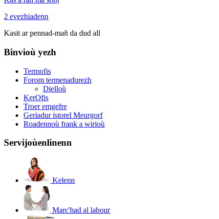
2
evezhiadenn
Kasit ar pennad-mañ da dud all
Binvioù yezh
Termofis
Forom termenadurezh
Dielloù
KerOfis
Troer emgefre
Geriadur istorel Meurgorf
Roadennoù frank a wirioù
Servijoù
enlinenn
Kelenn
Marc'had al labour