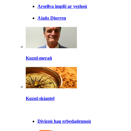
Arsellva implij ar yezhoù
Ajañs Diorren
Kuzul-merañ
Kuzul-skiantel
Divizoù hag erbedadennoù