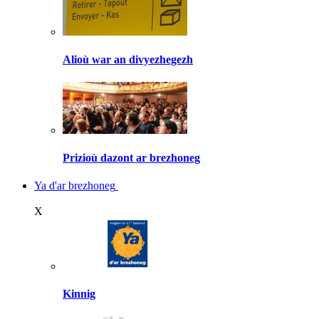
Alioù war an divyezhegezh
Prizioù dazont ar brezhoneg
Ya d'ar brezhoneg
X
Kinnig