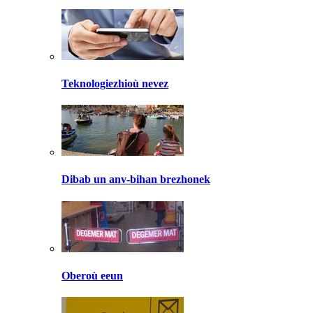
Teknologiezhioù nevez
Dibab un anv-bihan brezhonek
Oberoù eeun