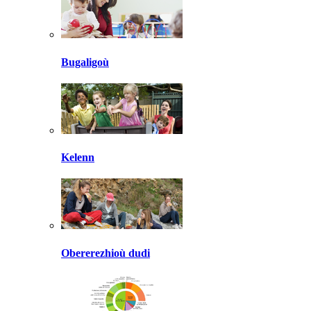
Bugaligoù
Kelenn
Obererezhioù dudi