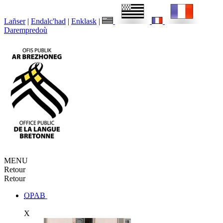
Lañser
|
Endalc'had
|
Enklask
|
Darempredoù
MENU
Retour
Retour
OPAB
X