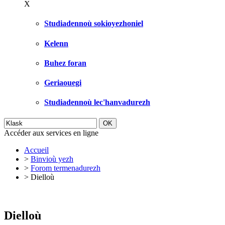
X
Studiadennoù sokioyezhoniel
Kelenn
Buhez foran
Geriaouegi
Studiadennoù lec'hanvadurezh
Accéder aux services en ligne
Accueil
>
Binvioù yezh
>
Forom termenadurezh
>
Dielloù
Dielloù