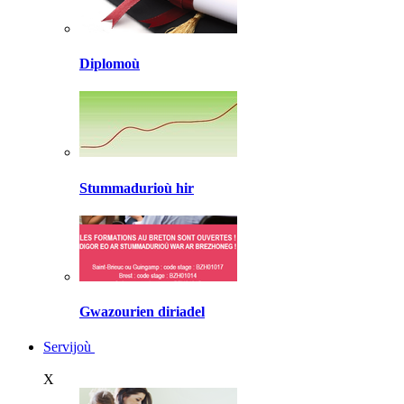
Diplomoù
Stummadurioù hir
Gwazourien diriadel
Servijoù
X