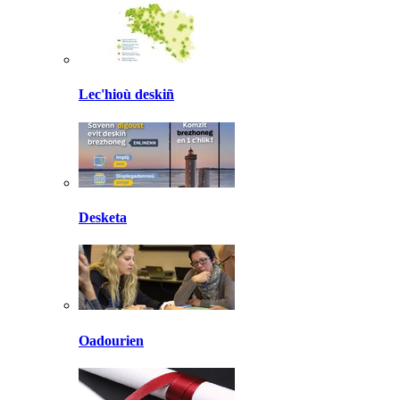
Lec'hioù deskiñ
Desketa
Oadourien