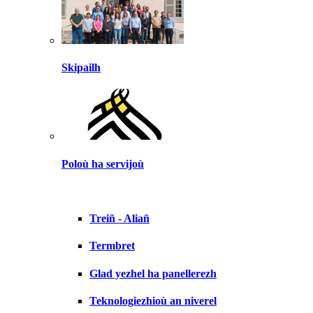
Skipailh
Poloù ha servijoù
Treiñ - Aliañ
Termbret
Glad yezhel ha panellerezh
Teknologiezhioù an niverel