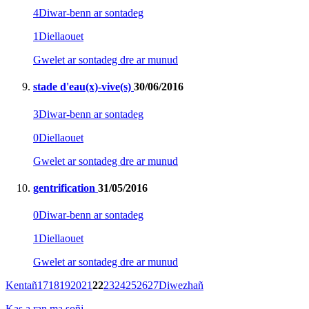
4
Diwar-benn ar sontadeg
1
Diellaouet
Gwelet ar sontadeg dre ar munud
stade d'eau(x)-vive(s)
30/06/2016
3
Diwar-benn ar sontadeg
0
Diellaouet
Gwelet ar sontadeg dre ar munud
gentrification
31/05/2016
0
Diwar-benn ar sontadeg
1
Diellaouet
Gwelet ar sontadeg dre ar munud
Kentañ
17
18
19
20
21
22
23
24
25
26
27
Diwezhañ
Kas a ran ma soñj