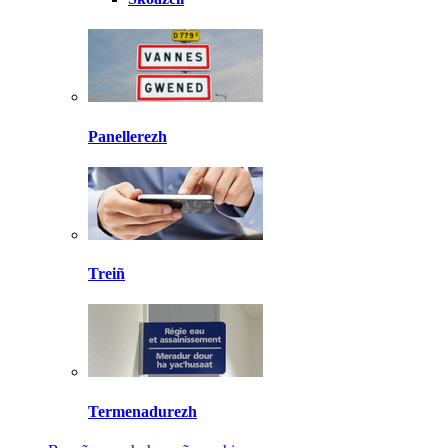
Panellerezh
Treiñ
Termenadurezh