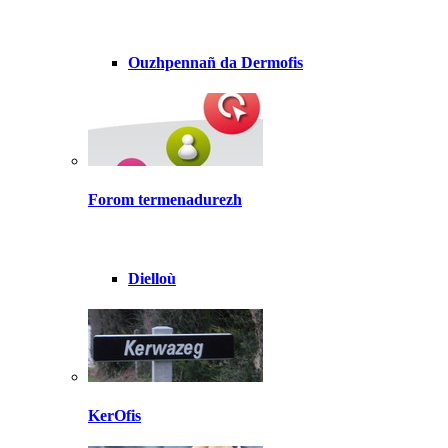
Ouzhpennañ da Dermofis
Forom termenadurezh
Dielloù
KerOfis