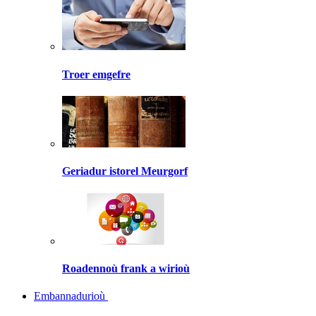
Troer emgefre
Geriadur istorel Meurgorf
Roadennoù frank a wirioù
Embannadurioù