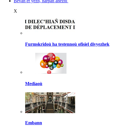
Bevañ er yezh, harpañ anezhi
X
Furmskridoù ha testennoù ofisiel divyezhek
Mediaoù
Embann