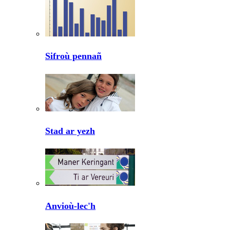
Sifroù pennañ
Stad ar yezh
Anvioù-lec'h