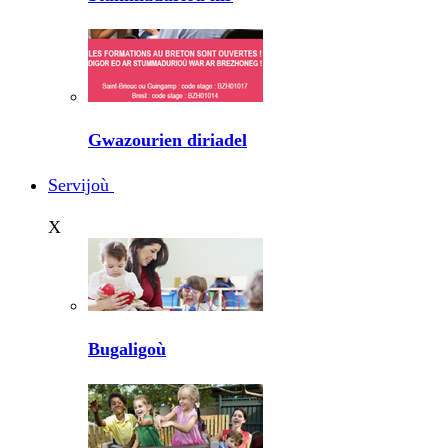
Gwazourien diriadel
Servijoù
X
Bugaligoù