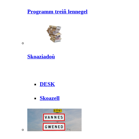
Programm treiñ lennegel
Skoaziadoù
DESK
Skoazell