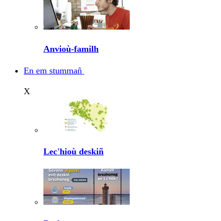
Anvioù-familh
En em stummañ
X
Lec'hioù deskiñ