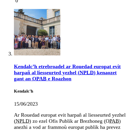
0
Kendalc’h etrebroadel ar Rouedad europat evit
harpañ al liesseurted yezhel (
NPLD
) kenaozet
gant an
OPAB
e Roazhon
Kendalc'h
15/06/2023
Ar Rouedad europat evit harpañ al liesseurted yezhel
(
NPLD
) zo ezel Ofis Publik ar Brezhoneg (
OPAB
)
anezhi a vod ar frammoù europat publik ha prevez