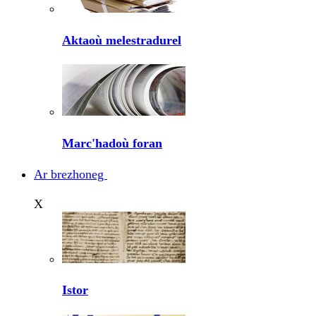
Aktaoù melestradurel
Marc'hadoù foran
Ar brezhoneg
X
Istor