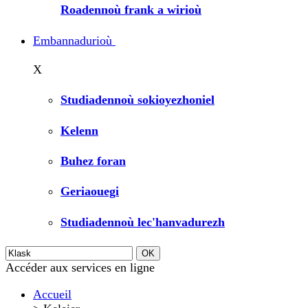
Roadennoù frank a wirioù
Embannadurioù
X
Studiadennoù sokioyezhoniel
Kelenn
Buhez foran
Geriaouegi
Studiadennoù lec'hanvadurezh
Accéder aux services en ligne
Accueil