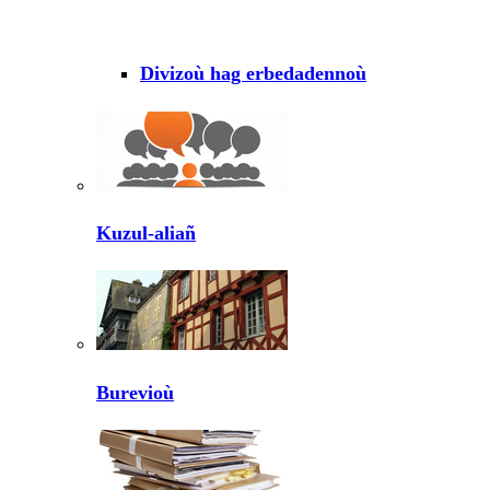
Divizoù hag erbedadennoù
Kuzul-aliañ
Burevioù