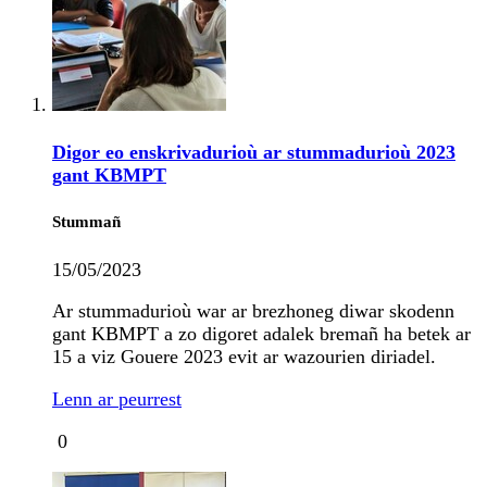
Digor eo enskrivadurioù ar stummadurioù 2023
gant KBMPT
Stummañ
15/05/2023
Ar stummadurioù war ar brezhoneg diwar skodenn
gant KBMPT a zo digoret adalek bremañ ha betek ar
15 a viz Gouere 2023 evit ar wazourien diriadel.
Lenn ar peurrest
0