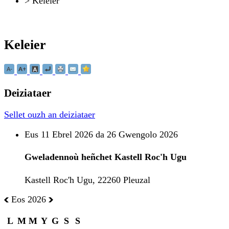
>
Keleier
Keleier
Deiziataer
Sellet ouzh an deiziataer
Eus 11 Ebrel 2026 da 26 Gwengolo 2026
Gweladennoù heñchet Kastell Roc'h Ugu
Kastell Roc'h Ugu, 22260 Pleuzal
Eos 2026
L
M
M
Y
G
S
S