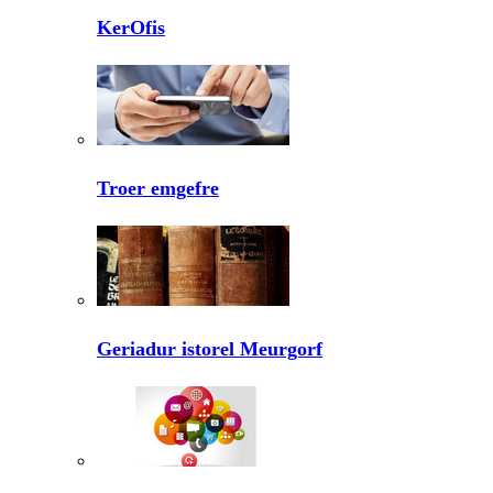
KerOfis
Troer emgefre
Geriadur istorel Meurgorf