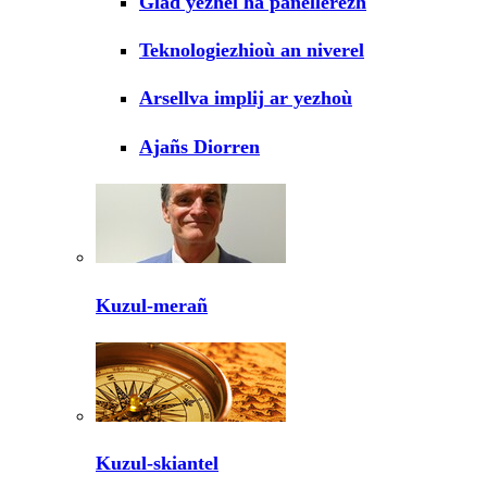
Glad yezhel ha panellerezh
Teknologiezhioù an niverel
Arsellva implij ar yezhoù
Ajañs Diorren
Kuzul-merañ
Kuzul-skiantel