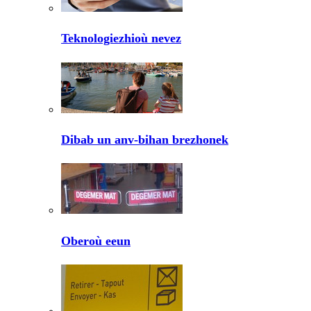
Teknologiezhioù nevez
Dibab un anv-bihan brezhonek
Oberoù eeun