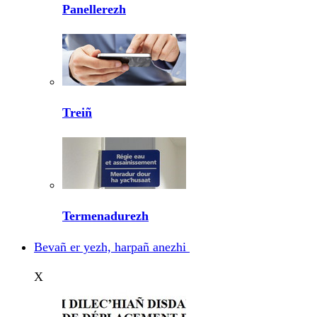
Panellerezh
Treiñ
Termenadurezh
Bevañ er yezh, harpañ anezhi
X