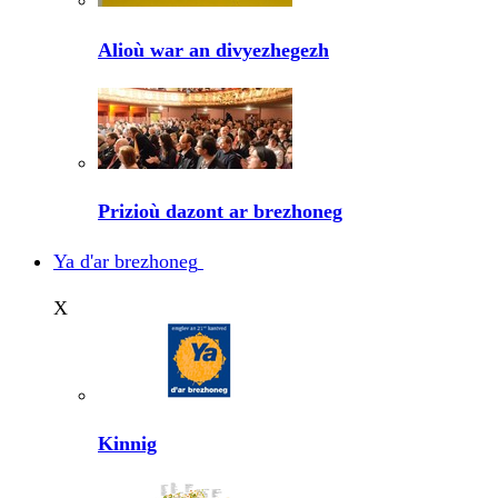
Alioù war an divyezhegezh
Prizioù dazont ar brezhoneg
Ya d'ar brezhoneg
X
Kinnig