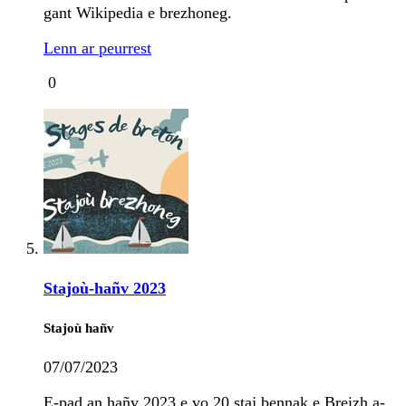
gant Wikipedia e brezhoneg.
Lenn ar peurrest
0
Stajoù-hañv 2023
Stajoù hañv
07/07/2023
E-pad an hañv 2023 e vo 20 staj bennak e Breizh a-