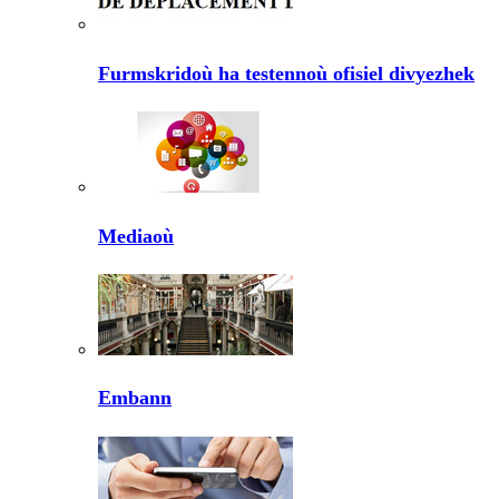
Furmskridoù ha testennoù ofisiel divyezhek
Mediaoù
Embann