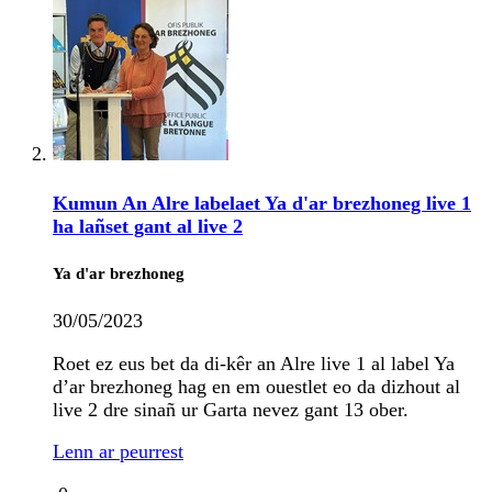
Kumun An Alre labelaet Ya d'ar brezhoneg live 1
ha lañset gant al live 2
Ya d'ar brezhoneg
30/05/2023
Roet ez eus bet da di-kêr an Alre live 1 al label Ya
d’ar brezhoneg hag en em ouestlet eo da dizhout al
live 2 dre sinañ ur Garta nevez gant 13 ober.
Lenn ar peurrest