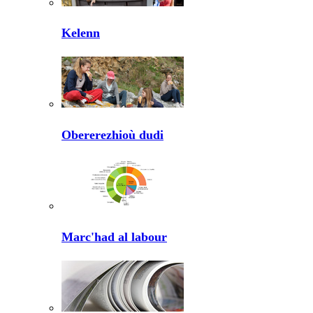
Kelenn
Obererezhioù dudi
Marc'had al labour