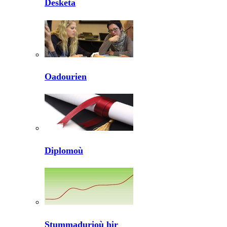
Desketa
Oadourien
Diplomoù
Stummadurioù hir