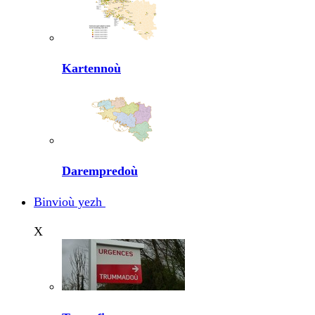
Kartennoù
Darempredoù
Binvioù yezh
X