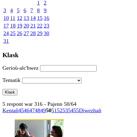
1
2
3
4
5
6
7
8
9
10
11
12
13
14
15
16
17
18
19
20
21
22
23
24
25
26
27
28
29
30
31
Klask
Gerioù-alc'hwez
Tematik
5 respont war 316 - Pajenn 50/64
Kentañ
45
46
47
48
49
50
51
52
53
54
55
Diwezhañ