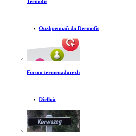
Termofis
Ouzhpennañ da Dermofis
Forom termenadurezh
Dielloù