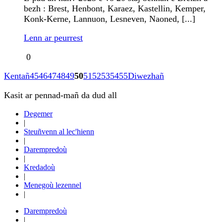
bezh : Brest, Henbont, Karaez, Kastellin, Kemper,
Konk-Kerne, Lannuon, Lesneven, Naoned, [...]
Lenn ar peurrest
0
Kentañ
45
46
47
48
49
50
51
52
53
54
55
Diwezhañ
Kasit ar pennad-mañ da dud all
Degemer
|
Steuñvenn al lec'hienn
|
Darempredoù
|
Kredadoù
|
Menegoù lezennel
|
Darempredoù
|