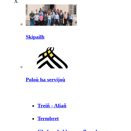
X
Skipailh
Poloù ha servijoù
Treiñ - Aliañ
Termbret