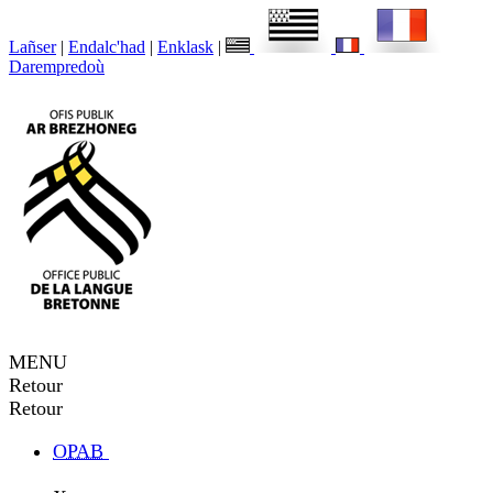
Lañser
|
Endalc'had
|
Enklask
|
Darempredoù
MENU
Retour
Retour
OPAB