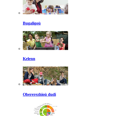
Bugaligoù
Kelenn
Obererezhioù dudi