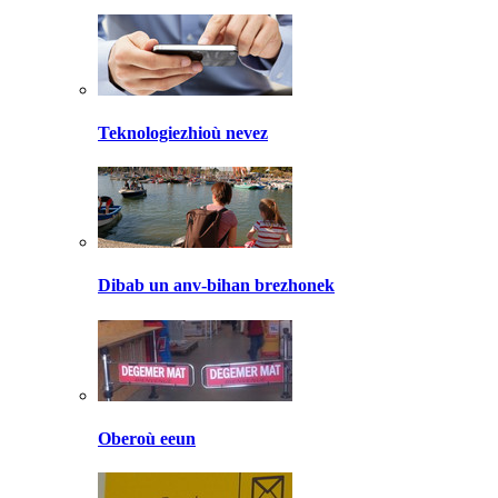
Teknologiezhioù nevez
Dibab un anv-bihan brezhonek
Oberoù eeun