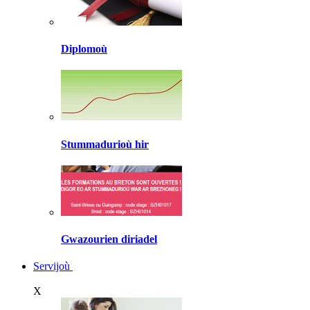
Diplomoù
Stummadurioù hir
Gwazourien diriadel
Servijoù
X