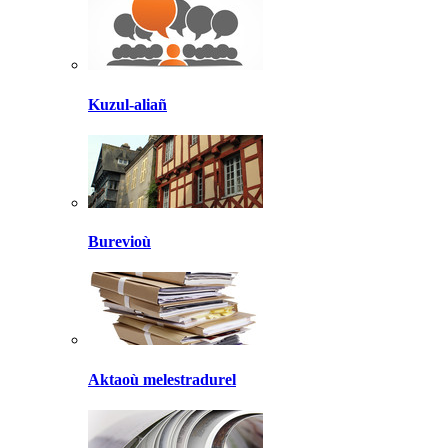
Kuzul-aliañ
Burevioù
Aktaoù melestradurel