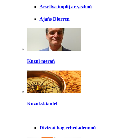
Arsellva implij ar yezhoù
Ajañs Diorren
Kuzul-merañ
Kuzul-skiantel
Divizoù hag erbedadennoù