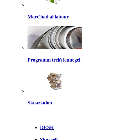
Marc'had al labour
Programm treiñ lennegel
Skoaziadoù
DESK
Skoazell