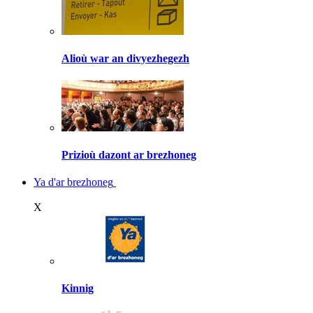
Alioù war an divyezhegezh
Prizioù dazont ar brezhoneg
Ya d'ar brezhoneg
X
Kinnig