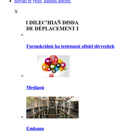
Bevañ er yezh, harpañ anezhi
X
Furmskridoù ha testennoù ofisiel divyezhek
Mediaoù
Embann