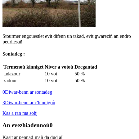
Stourmer engouestlet evit difenn un takad, evit gwareziñ an endro
peurliesañ.
Sontadeg :
Termenoù kinniget
Niver a votoù
Dregantad
tadazour
10 vot
50 %
zadour
10 vot
50 %
0
Diwar-benn ar sontadeg
3
Diwar-benn ar c'hinnigoù
Kas a ran ma soñj
An evezhiadennoù
0
Kasit ar pennad-mañ da dud all