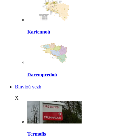
Kartennoù
Darempredoù
Binvioù yezh
X
Termofis