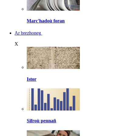
Marc'hadoù foran
Ar brezhoneg
X
Istor
Sifroù pennañ