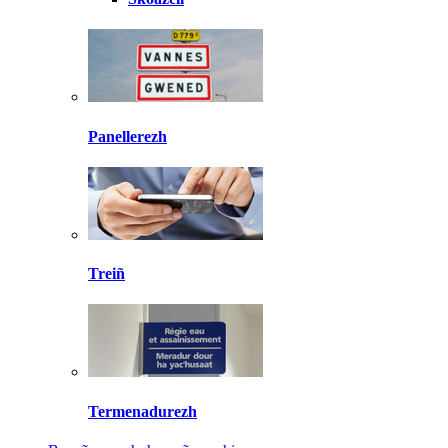
Panellerezh
Treiñ
Termenadurezh