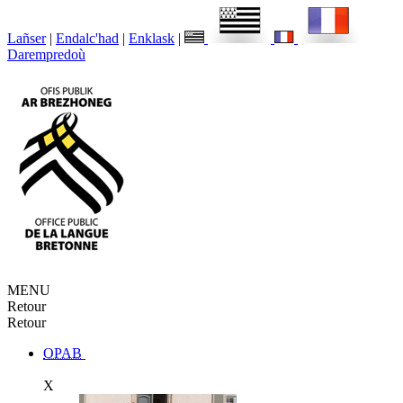
Lañser
|
Endalc'had
|
Enklask
|
Darempredoù
MENU
Retour
Retour
OPAB
X