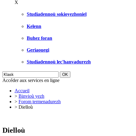
X
Studiadennoù sokioyezhoniel
Kelenn
Buhez foran
Geriaouegi
Studiadennoù lec'hanvadurezh
Accéder aux services en ligne
Accueil
>
Binvioù yezh
>
Forom termenadurezh
>
Dielloù
Dielloù