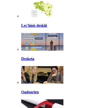
Lec'hioù deskiñ
Desketa
Oadourien