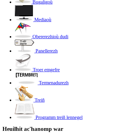
Bugaligoù
Mediaoù
Obererezhioù dudi
Panellerezh
Troer emgefre
Termenadurezh
Treiñ
Programm treiñ lennegel
Heuilhit ac'hanomp war