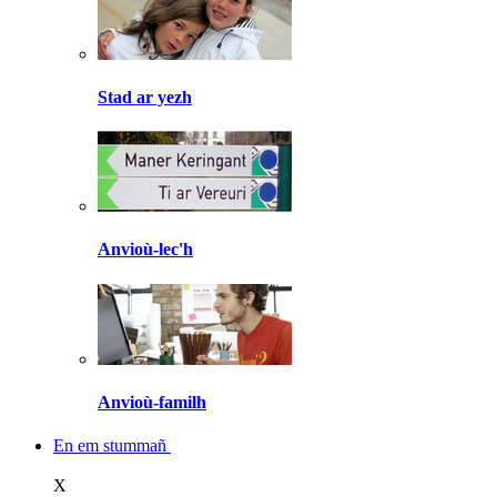
Stad ar yezh
Anvioù-lec'h
Anvioù-familh
En em stummañ
X