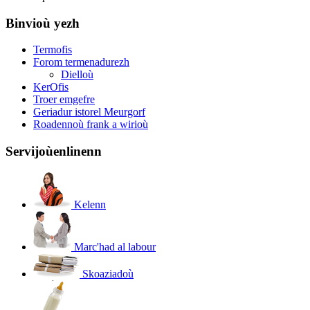
Binvioù yezh
Termofis
Forom termenadurezh
Dielloù
KerOfis
Troer emgefre
Geriadur istorel Meurgorf
Roadennoù frank a wirioù
Servijoù
enlinenn
Kelenn
Marc'had al labour
Skoaziadoù