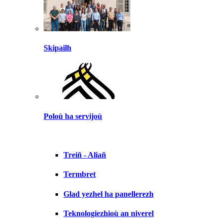
Skipailh
Poloù ha servijoù
Treiñ - Aliañ
Termbret
Glad yezhel ha panellerezh
Teknologiezhioù an niverel