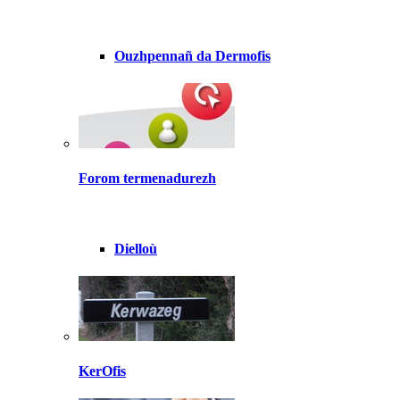
Ouzhpennañ da Dermofis
Forom termenadurezh
Dielloù
KerOfis