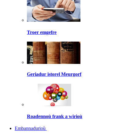
Troer emgefre
Geriadur istorel Meurgorf
Roadennoù frank a wirioù
Embannadurioù