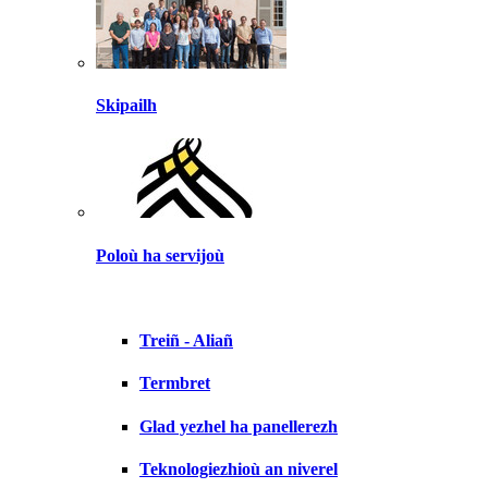
Skipailh
Poloù ha servijoù
Treiñ - Aliañ
Termbret
Glad yezhel ha panellerezh
Teknologiezhioù an niverel