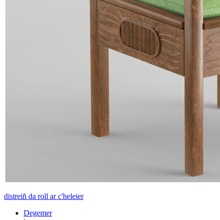
distreiñ da roll ar c'heleier
Degemer