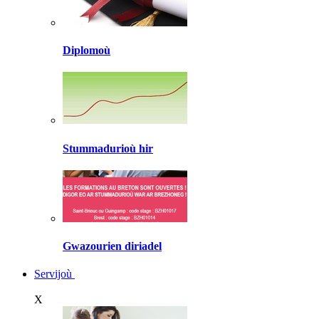
Diplomoù
Stummadurioù hir
Gwazourien diriadel
Servijoù
X