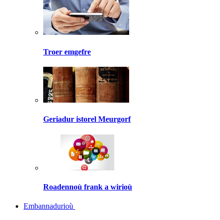
Troer emgefre
Geriadur istorel Meurgorf
Roadennoù frank a wirioù
Embannadurioù