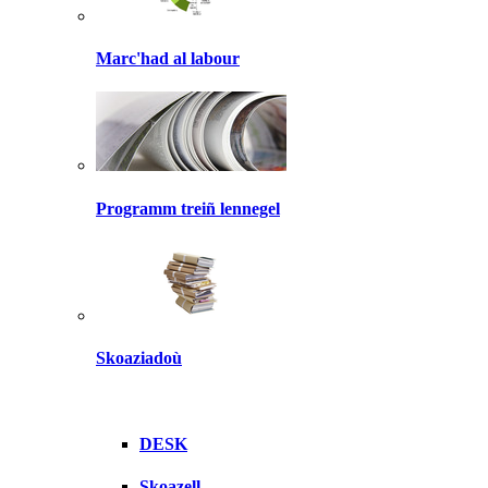
Marc'had al labour
Programm treiñ lennegel
Skoaziadoù
DESK
Skoazell