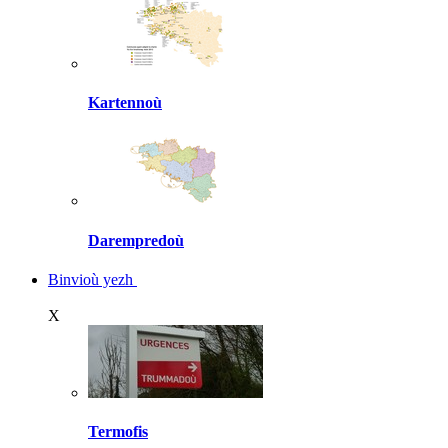
Kartennoù
Darempredoù
Binvioù yezh
X
Termofis