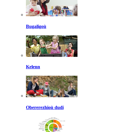
Bugaligoù
Kelenn
Obererezhioù dudi