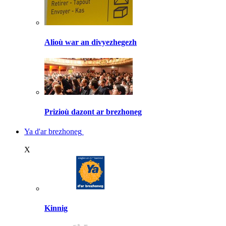
Alioù war an divyezhegezh
Prizioù dazont ar brezhoneg
Ya d'ar brezhoneg
X
Kinnig