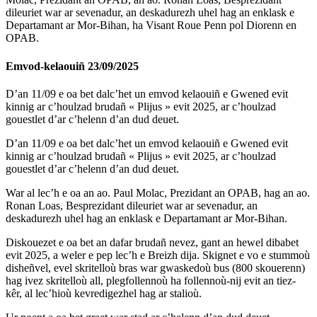
dileuriet war ar sevenadur, an deskadurezh uhel hag an enklask e
Departamant ar Mor-Bihan, ha Visant Roue Penn pol Diorenn en
OPAB.
Emvod-kelaouiñ
23/09/2025
D’an 11/09 e oa bet dalc’het un emvod kelaouiñ e Gwened evit
kinnig ar c’houlzad brudañ « Plijus » evit 2025, ar c’houlzad
gouestlet d’ar c’helenn d’an dud deuet.
D’an 11/09 e oa bet dalc’het un emvod kelaouiñ e Gwened evit
kinnig ar c’houlzad brudañ « Plijus » evit 2025, ar c’houlzad
gouestlet d’ar c’helenn d’an dud deuet.
War al lec’h e oa an ao. Paul Molac, Prezidant an OPAB, hag an ao.
Ronan Loas, Besprezidant dileuriet war ar sevenadur, an
deskadurezh uhel hag an enklask e Departamant ar Mor-Bihan.
Diskouezet e oa bet an dafar brudañ nevez, gant an hewel dibabet
evit 2025, a weler e pep lec’h e Breizh dija. Skignet e vo e stummoù
disheñvel, evel skritelloù bras war gwaskedoù bus (800 skouerenn)
hag ivez skritelloù all, plegfollennoù ha follennoù-nij evit an tiez-
kêr, al lec’hioù kevredigezhel hag ar stalioù.