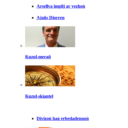
Arsellva implij ar yezhoù
Ajañs Diorren
Kuzul-merañ
Kuzul-skiantel
Divizoù hag erbedadennoù