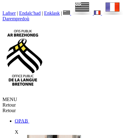
Lañser
|
Endalc'had
|
Enklask
|
Darempredoù
MENU
Retour
Retour
OPAB
X