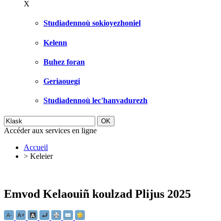
X
Studiadennoù sokioyezhoniel
Kelenn
Buhez foran
Geriaouegi
Studiadennoù lec'hanvadurezh
Accéder aux services en ligne
Accueil
>
Keleier
Emvod Kelaouiñ koulzad Plijus 2025