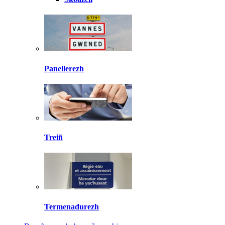
Panellerezh
Treiñ
Termenadurezh