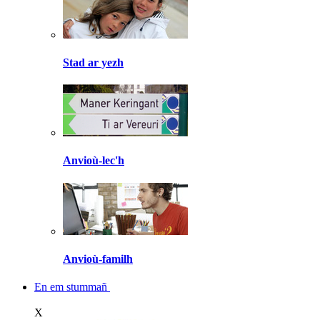
Stad ar yezh
Anvioù-lec'h
Anvioù-familh
En em stummañ
X