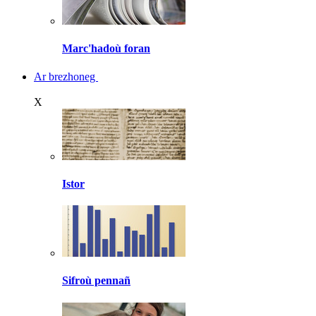
Marc'hadoù foran
Ar brezhoneg
X
Istor
Sifroù pennañ