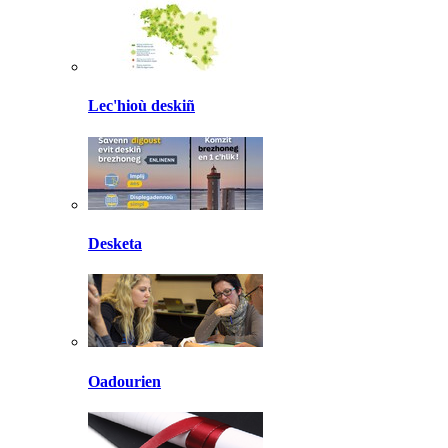
Lec'hioù deskiñ
Desketa
Oadourien