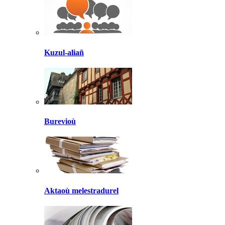
Kuzul-aliañ
Burevioù
Aktaoù melestradurel