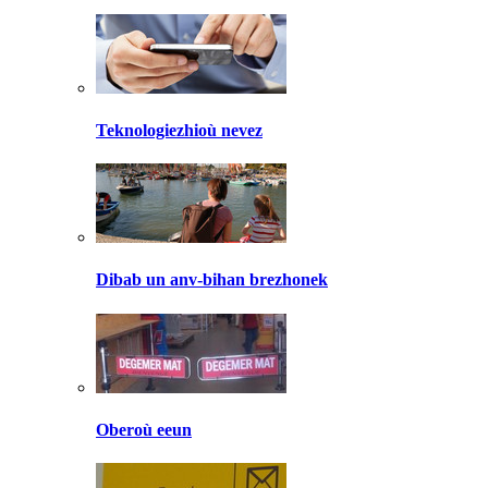
Teknologiezhioù nevez
Dibab un anv-bihan brezhonek
Oberoù eeun