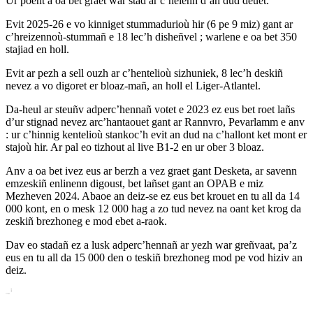
Ur poent a oa bet graet war stad ar c’helenn d’an dud deuet.
Evit 2025-26 e vo kinniget stummadurioù hir (6 pe 9 miz) gant ar
c’hreizennoù-stummañ e 18 lec’h disheñvel ; warlene e oa bet 350
stajiad en holl.
Evit ar pezh a sell ouzh ar c’hentelioù sizhuniek, 8 lec’h deskiñ
nevez a vo digoret er bloaz-mañ, an holl el Liger-Atlantel.
Da-heul ar steuñv adperc’hennañ votet e 2023 ez eus bet roet lañs
d’ur stignad nevez arc’hantaouet gant ar Rannvro, Pevarlamm e anv
: ur c’hinnig kentelioù stankoc’h evit an dud na c’hallont ket mont er
stajoù hir. Ar pal eo tizhout al live B1-2 en ur ober 3 bloaz.
Anv a oa bet ivez eus ar berzh a vez graet gant Desketa, ar savenn
emzeskiñ enlinenn digoust, bet lañset gant an OPAB e miz
Mezheven 2024. Abaoe an deiz-se ez eus bet krouet en tu all da 14
000 kont, en o mesk 12 000 hag a zo tud nevez na oant ket krog da
zeskiñ brezhoneg e mod ebet a-raok.
Dav eo stadañ ez a lusk adperc’hennañ ar yezh war greñvaat, pa’z
eus en tu all da 15 000 den o teskiñ brezhoneg mod pe vod hiziv an
deiz.