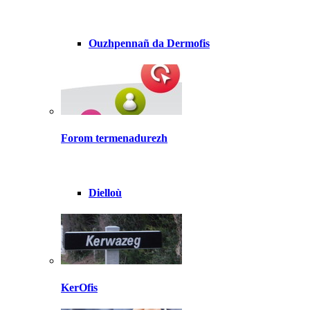
Ouzhpennañ da Dermofis
Forom termenadurezh
Dielloù
KerOfis