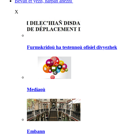
Bevañ er yezh, harpañ anezhi
X
Furmskridoù ha testennoù ofisiel divyezhek
Mediaoù
Embann