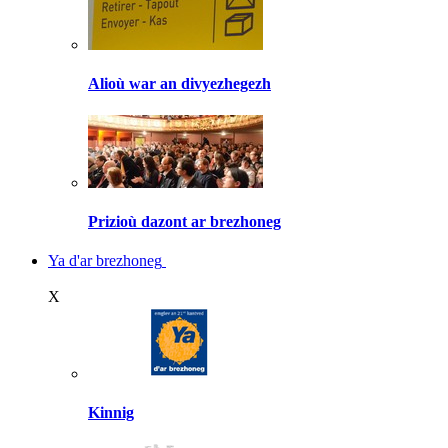
Alioù war an divyezhegezh
Prizioù dazont ar brezhoneg
Ya d'ar brezhoneg
X
Kinnig