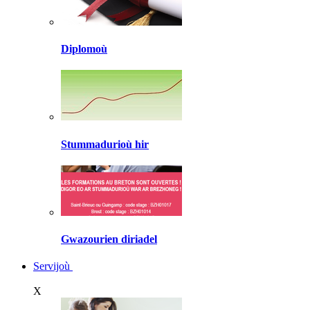
Diplomoù
Stummadurioù hir
Gwazourien diriadel
Servijoù
X