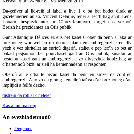
Kerwall d’ar Gwener 8 a viz Meurzh 2019
Da-geñver al lid-reiñ al label a live 1 e oa bet bodet dirak ar
gazetennerien an ao. Vincent Delarue, rener al lec’h hag an it. Lena
Louarn, besprezidantez ar C’huzul-rannvro karget eus yezhoù
Breizh ha prezidantez an Ofis publik.
Gant Atlantique Délices ez eus bet kaset 6 ober da benn a laka ar
brezhoneg war wel en un doare splann en embregerezh : en div
yezh e vez skritellet an eurioù digeriñ, staliet e pep lec’h eo bet ar
pakad pegsunioù bet pourchaset gant an Ofis publik, sinadur ar
posteloù kaset gant an embregerezh a zo divyezhek koulz hag ar
c’hartennoù-bizit, ar siell ha kemennadenn ar responter.
Oberoù all e c’hallfe bezañ kaset da benn en amzer da zont en
embregerezh. Anv zo da ginnig kentelioù tañva d’ar brezhoneg d’an
implijidi a fellfe dezho.
distreiñ da roll ar c'heleier
Kas a ran ma soñj
An evezhiadennoù
0
Degemer
|