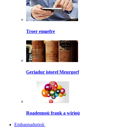
Troer emgefre
Geriadur istorel Meurgorf
Roadennoù frank a wirioù
Embannadurioù