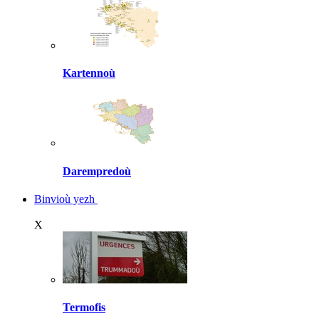
Kartennoù
Darempredoù
Binvioù yezh
X
Termofis