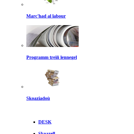
Marc'had al labour
Programm treiñ lennegel
Skoaziadoù
DESK
Skoazell