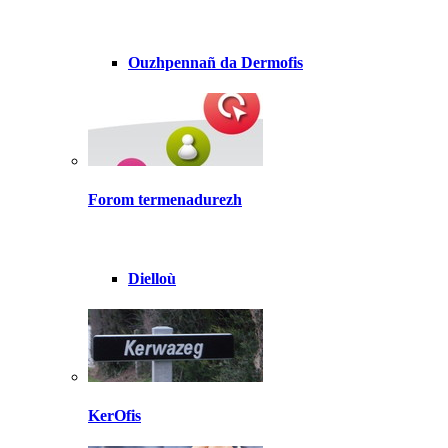
Ouzhpennañ da Dermofis
Forom termenadurezh
Dielloù
KerOfis