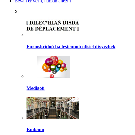
Bevañ er yezh, harpañ anezhi
X
Furmskridoù ha testennoù ofisiel divyezhek
Mediaoù
Embann