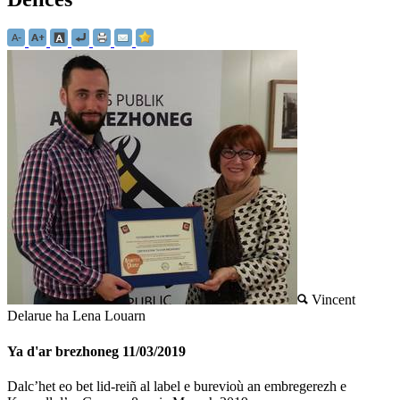
Vincent
Delarue ha Lena Louarn
Ya d'ar brezhoneg
11/03/2019
Dalc’het eo bet lid-reiñ al label e burevioù an embregerezh e