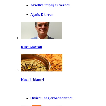
Arsellva implij ar yezhoù
Ajañs Diorren
Kuzul-merañ
Kuzul-skiantel
Divizoù hag erbedadennoù