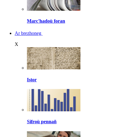
Marc'hadoù foran
Ar brezhoneg
X
Istor
Sifroù pennañ