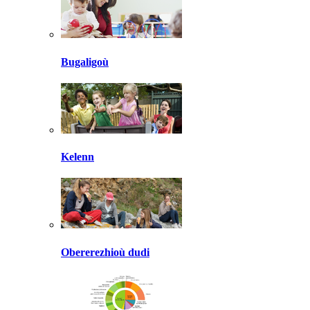
Bugaligoù
Kelenn
Obererezhioù dudi