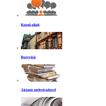
Kuzul-aliañ
Burevioù
Aktaoù melestradurel