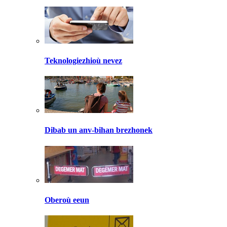
Teknologiezhioù nevez
Dibab un anv-bihan brezhonek
Oberoù eeun