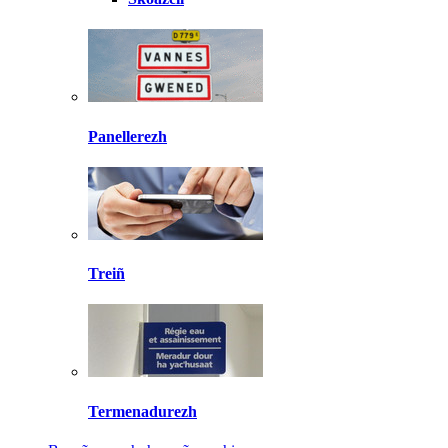
Panellerezh
Treiñ
Termenadurezh