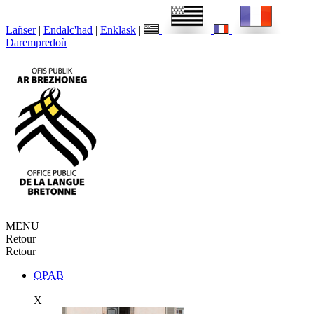
Lañser
|
Endalc'had
|
Enklask
|
Darempredoù
MENU
Retour
Retour
OPAB
X