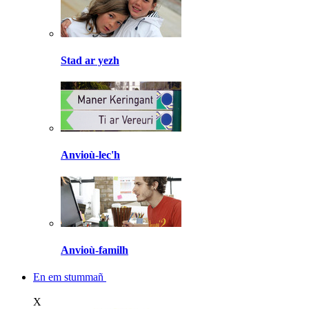
Stad ar yezh
Anvioù-lec'h
Anvioù-familh
En em stummañ
X