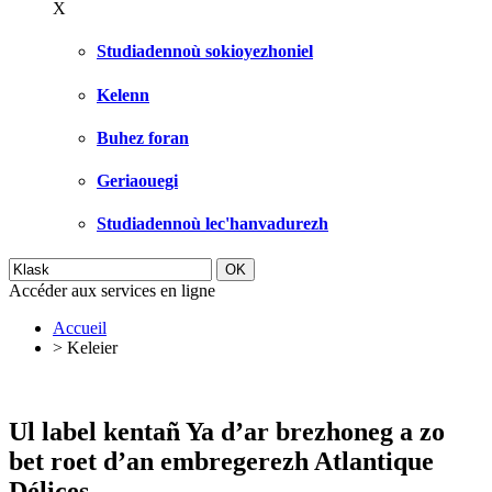
X
Studiadennoù sokioyezhoniel
Kelenn
Buhez foran
Geriaouegi
Studiadennoù lec'hanvadurezh
Accéder aux services en ligne
Accueil
>
Keleier
Ul label kentañ Ya d’ar brezhoneg a zo
bet roet d’an embregerezh Atlantique
Délices