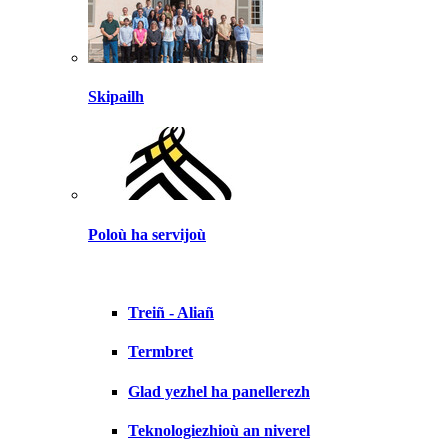
Skipailh
Poloù ha servijoù
Treiñ - Aliañ
Termbret
Glad yezhel ha panellerezh
Teknologiezhioù an niverel