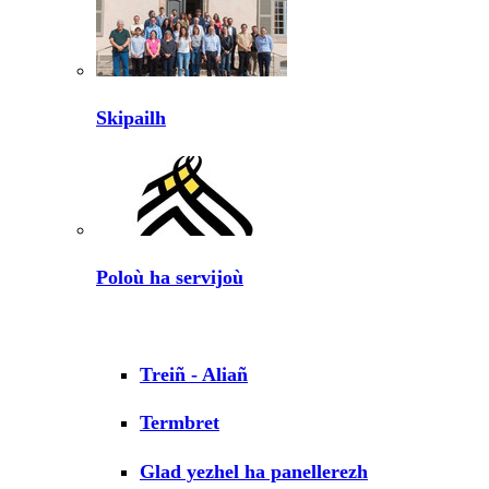
Skipailh
Poloù ha servijoù
Treiñ - Aliañ
Termbret
Glad yezhel ha panellerezh