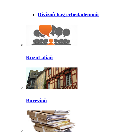
Divizoù hag erbedadennoù
Kuzul-aliañ
Burevioù