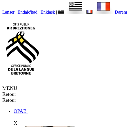
Lañser
|
Endalc'had
|
Enklask
|
Darem
MENU
Retour
Retour
OPAB
X