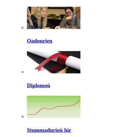
Oadourien
Diplomoù
Stummadurioù hir