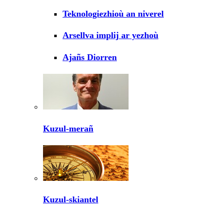
Teknologiezhioù an niverel
Arsellva implij ar yezhoù
Ajañs Diorren
Kuzul-merañ
Kuzul-skiantel