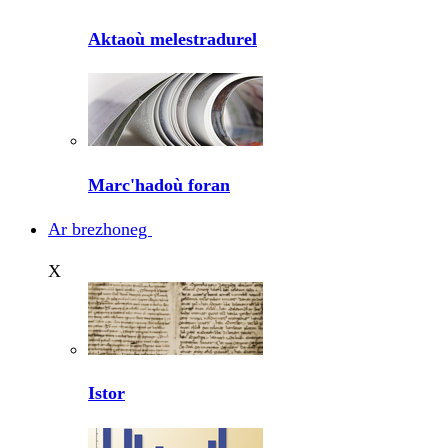
Aktaoù melestradurel
Marc'hadoù foran
Ar brezhoneg
X
Istor