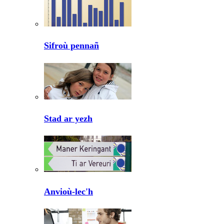
Sifroù pennañ
Stad ar yezh
Anvioù-lec'h