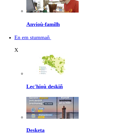
Anvioù-familh
En em stummañ
X
Lec'hioù deskiñ
Desketa