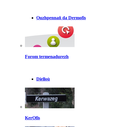
Ouzhpennañ da Dermofis
Forom termenadurezh
Dielloù
KerOfis