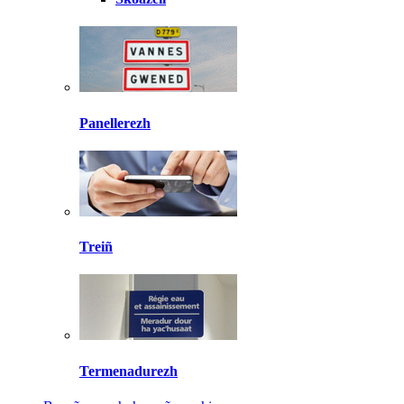
Panellerezh
Treiñ
Termenadurezh