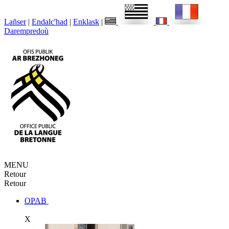
Lañser
|
Endalc'had
|
Enklask
|
Darempredoù
MENU
Retour
Retour
OPAB
X