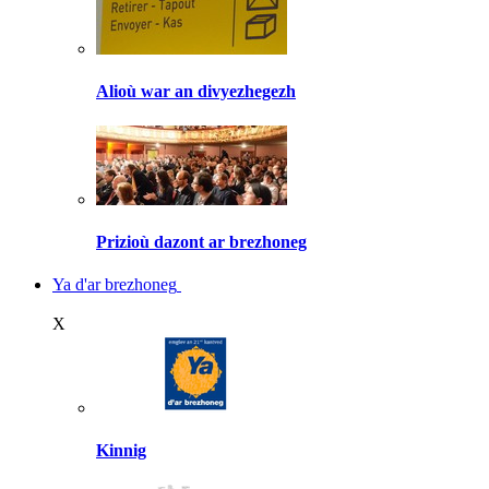
Alioù war an divyezhegezh
Prizioù dazont ar brezhoneg
Ya d'ar brezhoneg
X
Kinnig