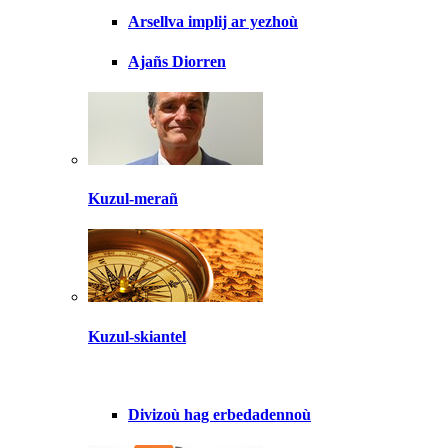
Arsellva implij ar yezhoù
Ajañs Diorren
Kuzul-merañ
Kuzul-skiantel
Divizoù hag erbedadennoù