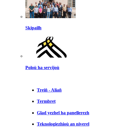
Skipailh
Poloù ha servijoù
Treiñ - Aliañ
Termbret
Glad yezhel ha panellerezh
Teknologiezhioù an niverel