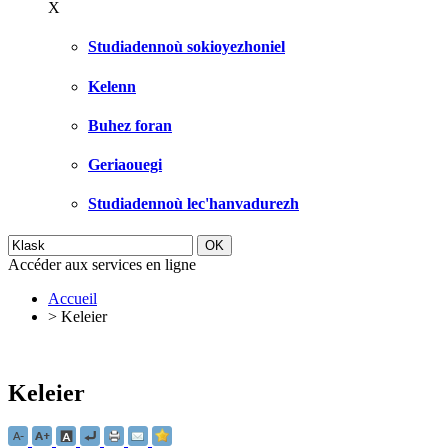
X
Studiadennoù sokioyezhoniel
Kelenn
Buhez foran
Geriaouegi
Studiadennoù lec'hanvadurezh
Accéder aux services en ligne
Accueil
>
Keleier
Keleier