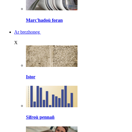
Marc'hadoù foran
Ar brezhoneg
X
Istor
Sifroù pennañ