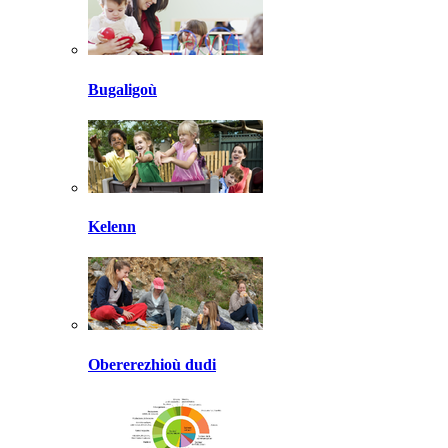
Bugaligoù
Kelenn
Obererezhioù dudi