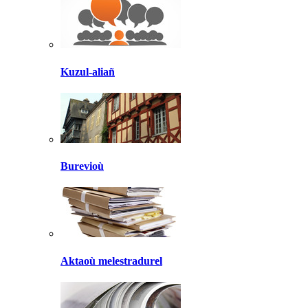
Kuzul-aliañ
Burevioù
Aktaoù melestradurel