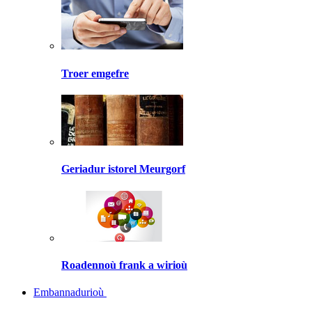
Troer emgefre
Geriadur istorel Meurgorf
Roadennoù frank a wirioù
Embannadurioù