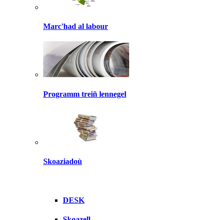
Marc'had al labour
Programm treiñ lennegel
Skoaziadoù
DESK
Skoazell