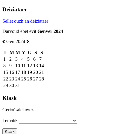
Deiziataer
Sellet ouzh an deiziataer
Darvoud ebet evit
Genver 2024
Gen 2024
L
M
M
Y
G
S
S
1
2
3
4
5
6
7
8
9
10
11
12
13
14
15
16
17
18
19
20
21
22
23
24
25
26
27
28
29
30
31
Klask
Gerioù-alc'hwez
Tematik