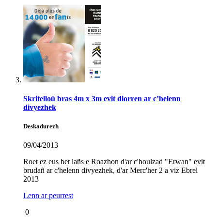
Skritelloù bras 4m x 3m evit diorren ar c’helenn
divyezhek
Deskadurezh
09/04/2013
Roet ez eus bet lañs e Roazhon d'ar c'houlzad "Erwan" evit
brudañ ar c'helenn divyezhek, d'ar Merc'her 2 a viz Ebrel
2013
Lenn ar peurrest
0