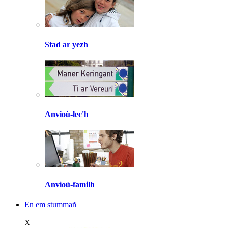
Stad ar yezh
Anvioù-lec'h
Anvioù-familh
En em stummañ
X