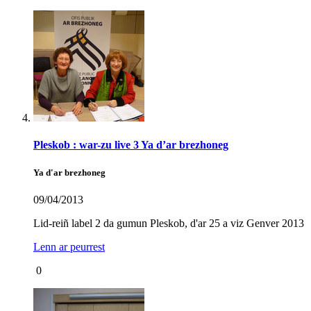
Pleskob : war-zu live 3 Ya d’ar brezhoneg
Ya d'ar brezhoneg
09/04/2013
Lid-reiñ label 2 da gumun Pleskob, d'ar 25 a viz Genver 2013
Lenn ar peurrest
0