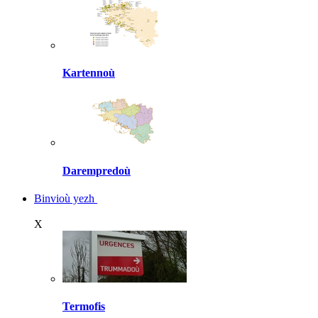
Kartennoù
Darempredoù
Binvioù yezh
X
Termofis