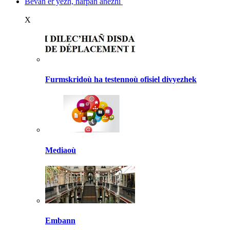
Bevañ er yezh, harpañ anezhi
X
Furmskridoù ha testennoù ofisiel divyezhek
Mediaoù
Embann