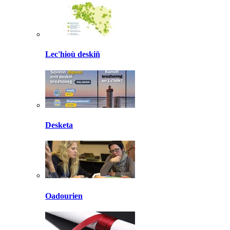
Lec'hioù deskiñ
Desketa
Oadourien