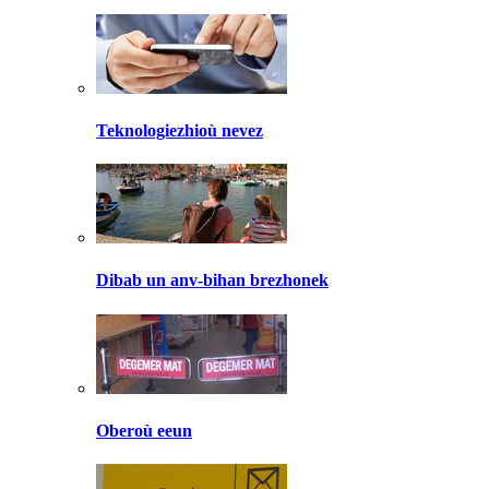
Teknologiezhioù nevez
Dibab un anv-bihan brezhonek
Oberoù eeun