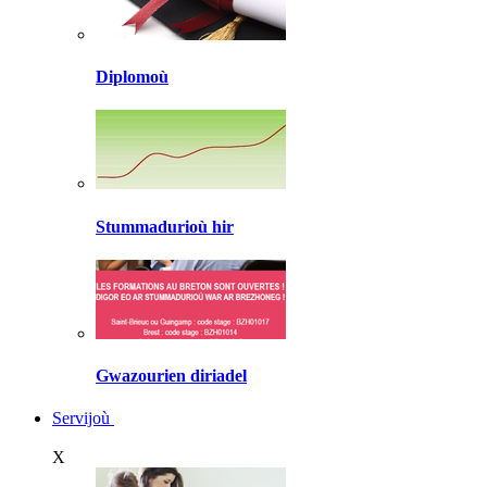
Diplomoù
Stummadurioù hir
Gwazourien diriadel
Servijoù
X