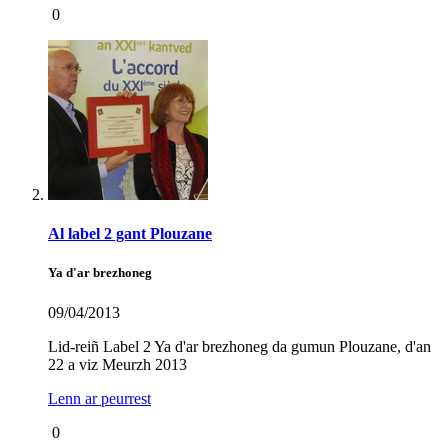
0
Al label 2 gant Plouzane
Ya d'ar brezhoneg
09/04/2013
Lid-reiñ Label 2 Ya d'ar brezhoneg da gumun Plouzane, d'an
22 a viz Meurzh 2013
Lenn ar peurrest
0