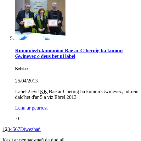
Kumuniezh-kumunioù Bae ar C’hernig ha kumun
Gwinevez o deus bet ul label
Keleier
25/04/2013
Label 2 evit
KK
Bae ar Chernig ha kumun Gwinevez, lid-reiñ
dalc'het d'ar 5 a viz Ebrel 2013
Lenn ar peurrest
0
1
2
3
4
5
6
7
Diwezhañ
Kasit ar pennad-mañ da dud all