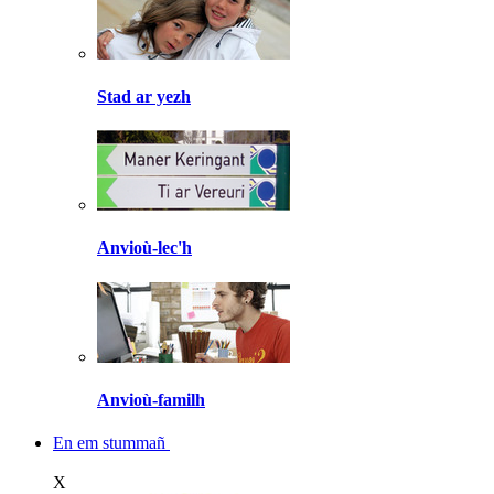
Stad ar yezh
Anvioù-lec'h
Anvioù-familh
En em stummañ
X