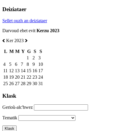
Deiziataer
Sellet ouzh an deiziataer
Darvoud ebet evit
Kerzu 2023
Ker 2023
L
M
M
Y
G
S
S
1
2
3
4
5
6
7
8
9
10
11
12
13
14
15
16
17
18
19
20
21
22
23
24
25
26
27
28
29
30
31
Klask
Gerioù-alc'hwez
Tematik