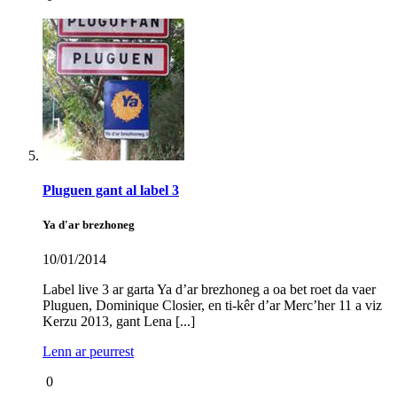
Pluguen gant al label 3
Ya d'ar brezhoneg
10/01/2014
Label live 3 ar garta Ya d’ar brezhoneg a oa bet roet da vaer
Pluguen, Dominique Closier, en ti-kêr d’ar Merc’her 11 a viz
Kerzu 2013, gant Lena [...]
Lenn ar peurrest
0