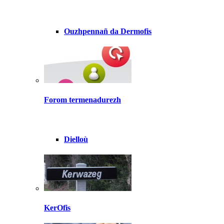
Ouzhpennañ da Dermofis
Forom termenadurezh
Dielloù
KerOfis