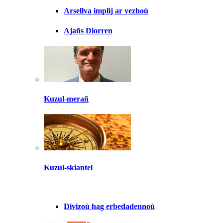
Arsellva implij ar yezhoù
Ajañs Diorren
Kuzul-merañ
Kuzul-skiantel
Divizoù hag erbedadennoù