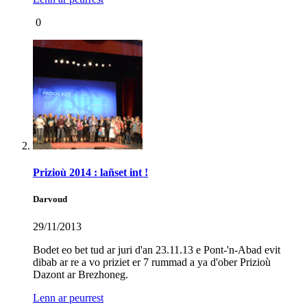
0
Prizioù 2014 : lañset int !
Darvoud
29/11/2013
Bodet eo bet tud ar juri d'an 23.11.13 e Pont-'n-Abad evit
dibab ar re a vo priziet er 7 rummad a ya d'ober Prizioù
Dazont ar Brezhoneg.
Lenn ar peurrest