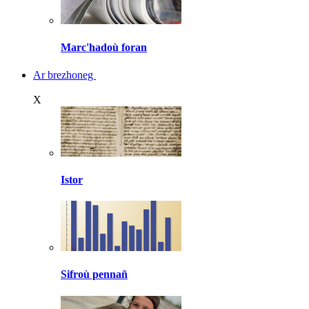
Marc'hadoù foran
Ar brezhoneg
X
Istor
Sifroù pennañ