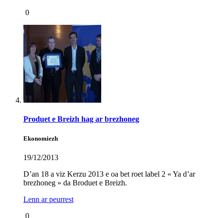
0
Produet e Breizh hag ar brezhoneg
Ekonomiezh
19/12/2013
D’an 18 a viz Kerzu 2013 e oa bet roet label 2 « Ya d’ar
brezhoneg » da Broduet e Breizh.
Lenn ar peurrest
0