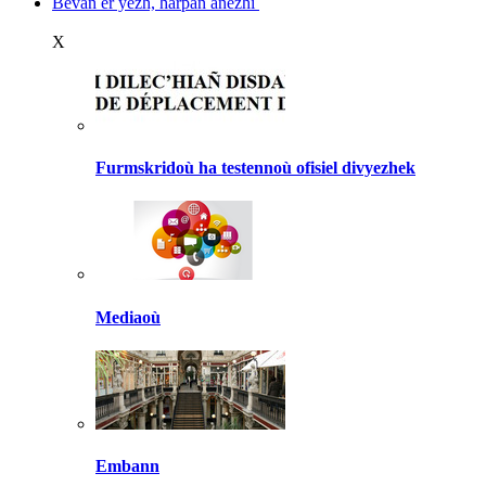
Bevañ er yezh, harpañ anezhi
X
Furmskridoù ha testennoù ofisiel divyezhek
Mediaoù
Embann