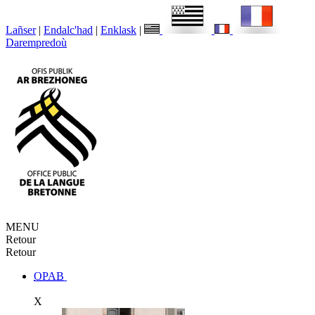
Lañser
|
Endalc'had
|
Enklask
|
Darempredoù
MENU
Retour
Retour
OPAB
X