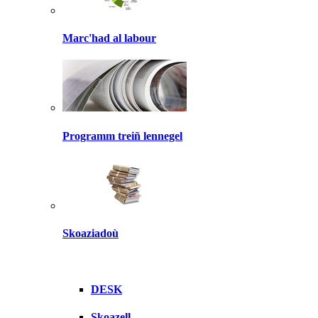
Marc'had al labour
Programm treiñ lennegel
Skoaziadoù
DESK
Skoazell