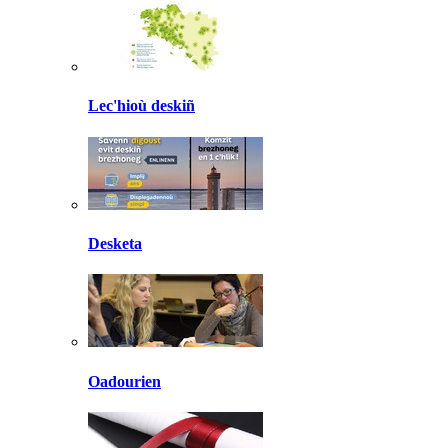
Lec'hioù deskiñ
Desketa
Oadourien