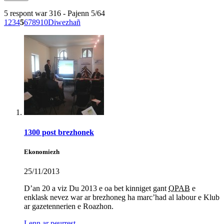
5 respont war 316 - Pajenn 5/64
1
2
3
4
5
6
7
8
9
10
Diwezhañ
1300 post brezhonek
Ekonomiezh
25/11/2013
D’an 20 a viz Du 2013 e oa bet kinniget gant
OPAB
e
enklask nevez war ar brezhoneg ha marc’had al labour e Klub
ar gazetennerien e Roazhon.
Lenn ar peurrest