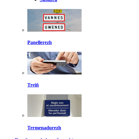
Panellerezh
Treiñ
Termenadurezh