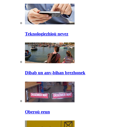
Teknologiezhioù nevez
Dibab un anv-bihan brezhonek
Oberoù eeun