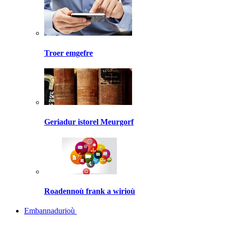
Troer emgefre
Geriadur istorel Meurgorf
Roadennoù frank a wirioù
Embannadurioù