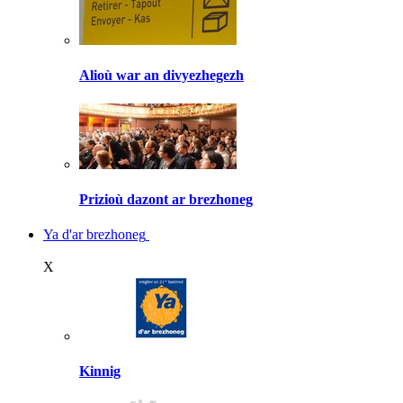
Alioù war an divyezhegezh
Prizioù dazont ar brezhoneg
Ya d'ar brezhoneg
X
Kinnig