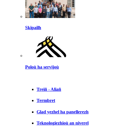
Skipailh
Poloù ha servijoù
Treiñ - Aliañ
Termbret
Glad yezhel ha panellerezh
Teknologiezhioù an niverel