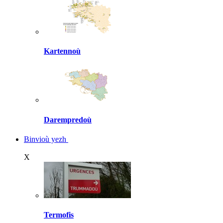
Kartennoù
Darempredoù
Binvioù yezh
X
Termofis