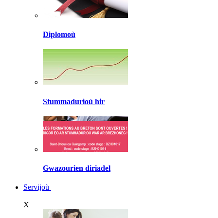
Diplomoù
Stummadurioù hir
Gwazourien diriadel
Servijoù
X