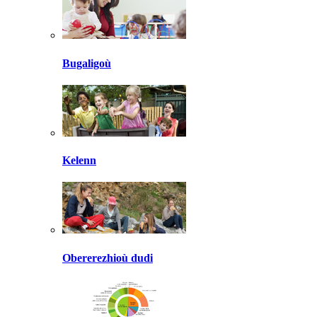
Bugaligoù
Kelenn
Obererezhioù dudi