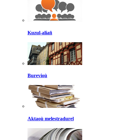
Kuzul-aliañ
Burevioù
Aktaoù melestradurel