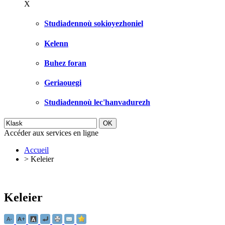
X
Studiadennoù sokioyezhoniel
Kelenn
Buhez foran
Geriaouegi
Studiadennoù lec'hanvadurezh
Accéder aux services en ligne
Accueil
>
Keleier
Keleier