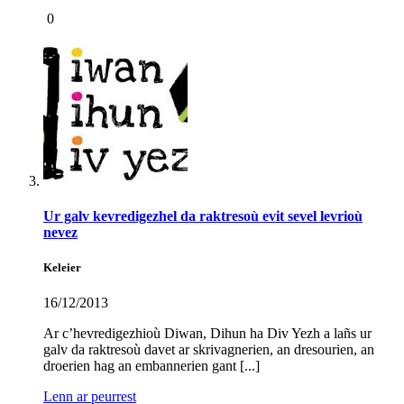
0
Ur galv kevredigezhel da raktresoù evit sevel levrioù
nevez
Keleier
16/12/2013
Ar c’hevredigezhioù Diwan, Dihun ha Div Yezh a lañs ur
galv da raktresoù davet ar skrivagnerien, an dresourien, an
droerien hag an embannerien gant [...]
Lenn ar peurrest