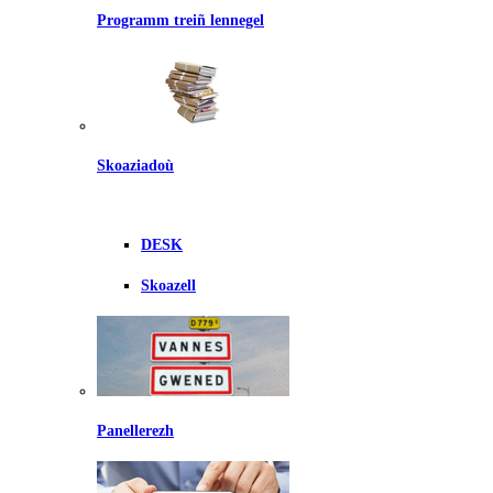
Programm treiñ lennegel
Skoaziadoù
DESK
Skoazell
Panellerezh