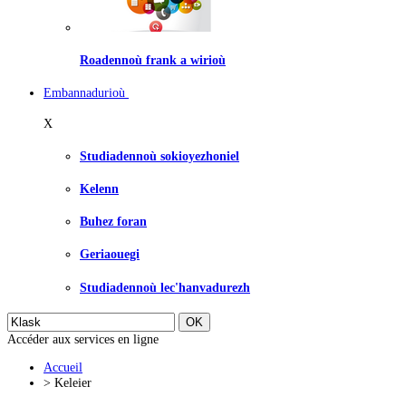
Roadennoù frank a wirioù
Embannadurioù
X
Studiadennoù sokioyezhoniel
Kelenn
Buhez foran
Geriaouegi
Studiadennoù lec'hanvadurezh
Accéder aux services en ligne
Accueil
>
Keleier