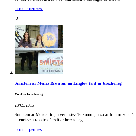
Lenn ar peurrest
0
Smictom ar Menez Bre a sin an Emglev Ya d’ar brezhoneg
Ya d'ar brezhoneg
23/05/2016
Smictom ar Menez Bre, a ver lastez 16 kumun, a zo ar framm kentañ
a seurt-se a raio traoù evit ar brezhoneg.
Lenn ar peurrest