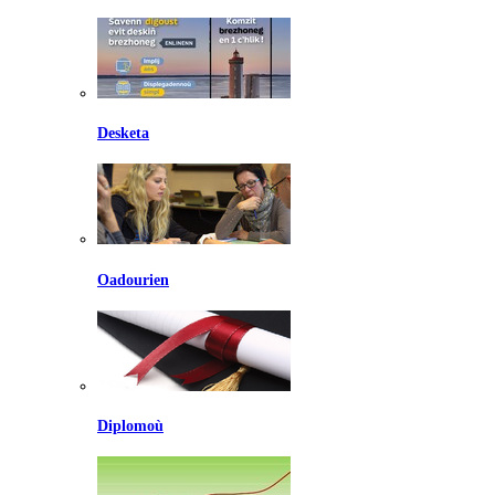
Desketa
Oadourien
Diplomoù