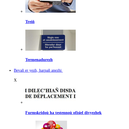
Treiñ
Termenadurezh
Bevañ er yezh, harpañ anezhi
X
Furmskridoù ha testennoù ofisiel divyezhek