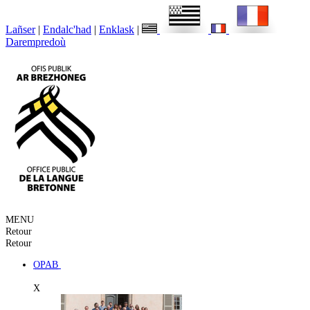
Lañser
|
Endalc'had
|
Enklask
|
Darempredoù
MENU
Retour
Retour
OPAB
X