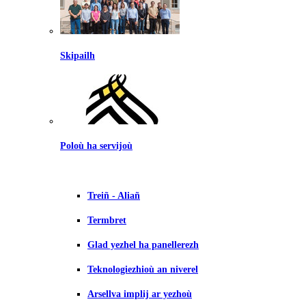
Skipailh
Poloù ha servijoù
Treiñ - Aliañ
Termbret
Glad yezhel ha panellerezh
Teknologiezhioù an niverel
Arsellva implij ar yezhoù