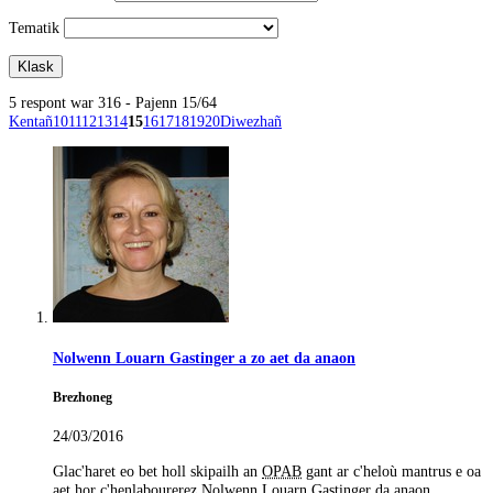
Tematik
5 respont war 316 - Pajenn 15/64
Kentañ
10
11
12
13
14
15
16
17
18
19
20
Diwezhañ
Nolwenn Louarn Gastinger a zo aet da anaon
Brezhoneg
24/03/2016
Glac'haret eo bet holl skipailh an
OPAB
gant ar c'heloù mantrus e oa
aet hor c'henlabourerez Nolwenn Louarn Gastinger da anaon.