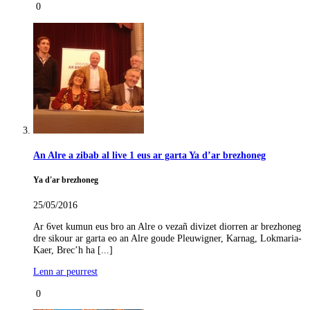
0
An Alre a zibab al live 1 eus ar garta Ya d’ar brezhoneg
Ya d'ar brezhoneg
25/05/2016
Ar 6vet kumun eus bro an Alre o vezañ divizet diorren ar brezhoneg
dre sikour ar garta eo an Alre goude Pleuwigner, Karnag, Lokmaria-
Kaer, Brec’h ha [...]
Lenn ar peurrest
0