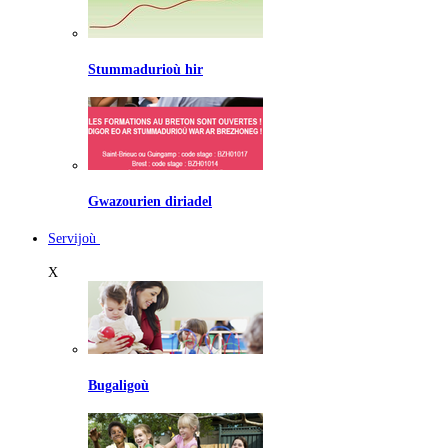
Stummadurioù hir
Gwazourien diriadel
Servijoù
X
Bugaligoù