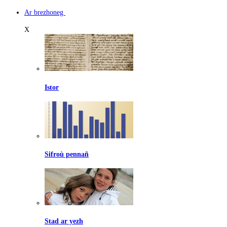
Ar brezhoneg
X
Istor
Sifroù pennañ
Stad ar yezh