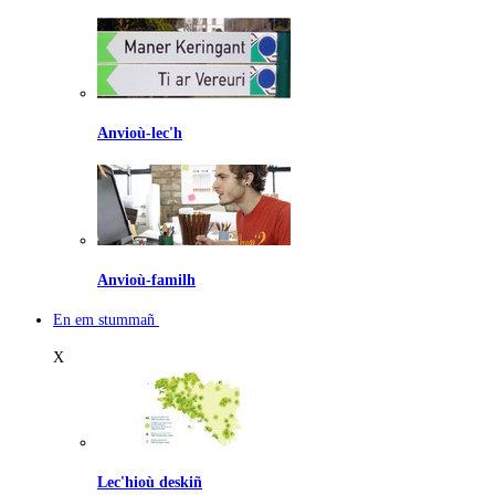
Anvioù-lec'h
Anvioù-familh
En em stummañ
X
Lec'hioù deskiñ