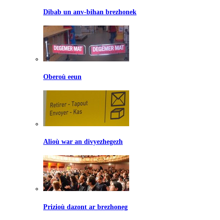
Dibab un anv-bihan brezhonek
Oberoù eeun
Alioù war an divyezhegezh
Prizioù dazont ar brezhoneg