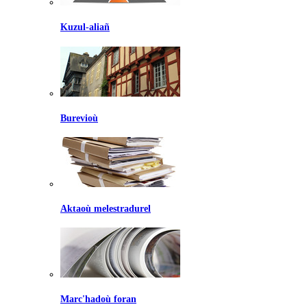
Kuzul-aliañ
Burevioù
Aktaoù melestradurel
Marc'hadoù foran