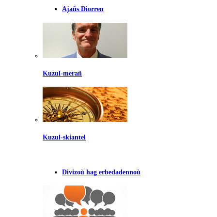
Ajañs Diorren
Kuzul-merañ
Kuzul-skiantel
Divizoù hag erbedadennoù