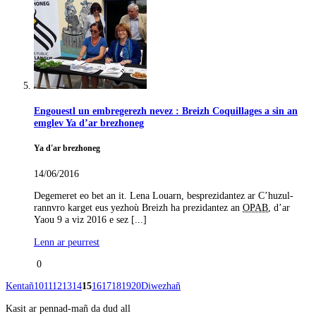
Engouestl un embregerezh nevez : Breizh Coquillages a sin an
emglev Ya d’ar brezhoneg
Ya d'ar brezhoneg
14/06/2016
Degemeret eo bet an it. Lena Louarn, besprezidantez ar C’huzul-
rannvro karget eus yezhoù Breizh ha prezidantez an
OPAB
, d’ar
Yaou 9 a viz 2016 e sez [...]
Lenn ar peurrest
0
Kentañ
10
11
12
13
14
15
16
17
18
19
20
Diwezhañ
Kasit ar pennad-mañ da dud all