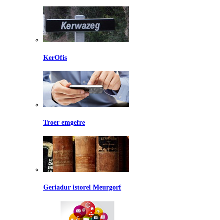
KerOfis
Troer emgefre
Geriadur istorel Meurgorf