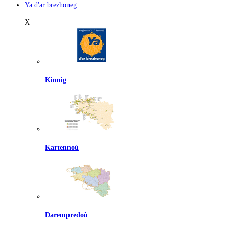
Ya d'ar brezhoneg
X
Kinnig
Kartennoù
Darempredoù