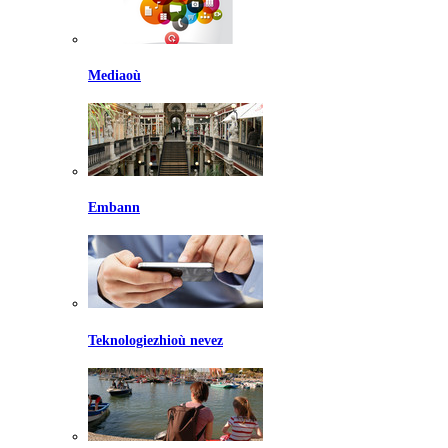
Mediaoù
Embann
Teknologiezhioù nevez