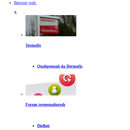
Binvioù yezh
X
Termofis
Ouzhpennañ da Dermofis
Forom termenadurezh
Dielloù