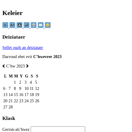
Keleier
Deiziataer
Sellet ouzh an deiziataer
Darvoud ebet evit
Cʼhwevrer 2023
Cʼhw 2023
L
M
M
Y
G
S
S
1
2
3
4
5
6
7
8
9
10
11
12
13
14
15
16
17
18
19
20
21
22
23
24
25
26
27
28
Klask
Gerioù-alc'hwez