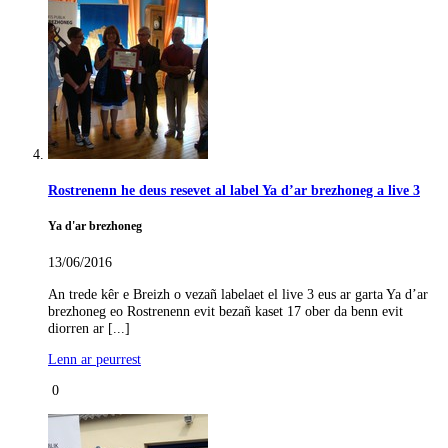
Rostrenenn he deus resevet al label Ya d’ar brezhoneg a live 3
Ya d'ar brezhoneg
13/06/2016
An trede kêr e Breizh o vezañ labelaet el live 3 eus ar garta Ya d’ar
brezhoneg eo Rostrenenn evit bezañ kaset 17 ober da benn evit
diorren ar [...]
Lenn ar peurrest
0