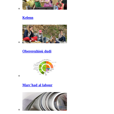
Kelenn
Obererezhioù dudi
Marc'had al labour