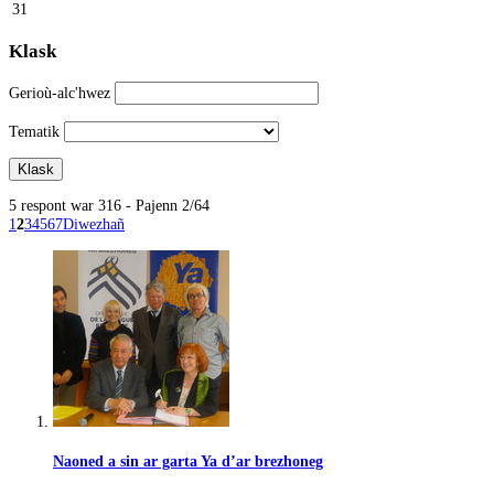
31
Klask
Gerioù-alc'hwez
Tematik
5 respont war 316 - Pajenn 2/64
1
2
3
4
5
6
7
Diwezhañ
Naoned a sin ar garta Ya d’ar brezhoneg