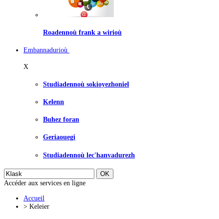
Roadennoù frank a wirioù
Embannadurioù
X
Studiadennoù sokioyezhoniel
Kelenn
Buhez foran
Geriaouegi
Studiadennoù lec'hanvadurezh
Accéder aux services en ligne
Accueil
>
Keleier