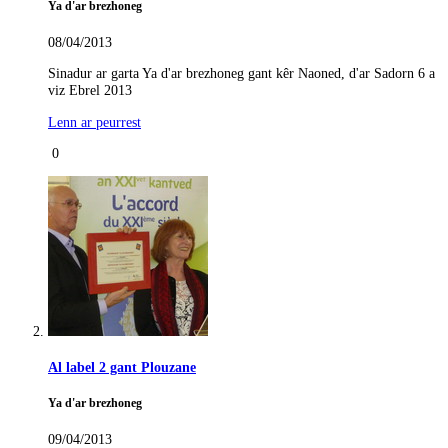
Ya d'ar brezhoneg
08/04/2013
Sinadur ar garta Ya d'ar brezhoneg gant kêr Naoned, d'ar Sadorn 6 a
viz Ebrel 2013
Lenn ar peurrest
0
Al label 2 gant Plouzane
Ya d'ar brezhoneg
09/04/2013