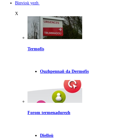
Binvioù yezh
X
Termofis
Ouzhpennañ da Dermofis
Forom termenadurezh
Dielloù