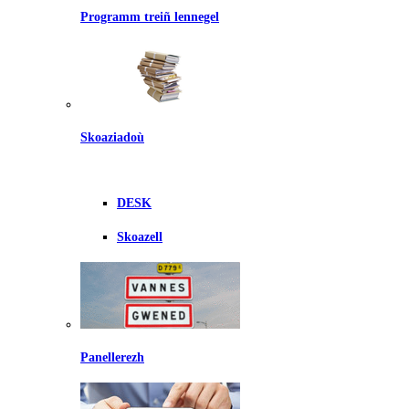
Programm treiñ lennegel
Skoaziadoù
DESK
Skoazell
Panellerezh