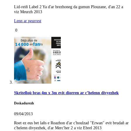
Lid-reiñ Label 2 Ya d'ar brezhoneg da gumun Plouzane, d'an 22 a
viz Meurzh 2013
Lenn ar peurrest
0
Skritelloù bras 4m x 3m evit diorren ar c’helenn divyezhek
Deskadurezh
09/04/2013
Roet ez eus bet lañs e Roazhon d'ar c'houlzad "Erwan" evit brudañ ar
c'helenn divyezhek, d'ar Merc'her 2 a viz Ebrel 2013