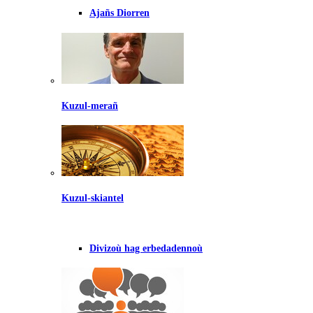
Ajañs Diorren
Kuzul-merañ
Kuzul-skiantel
Divizoù hag erbedadennoù