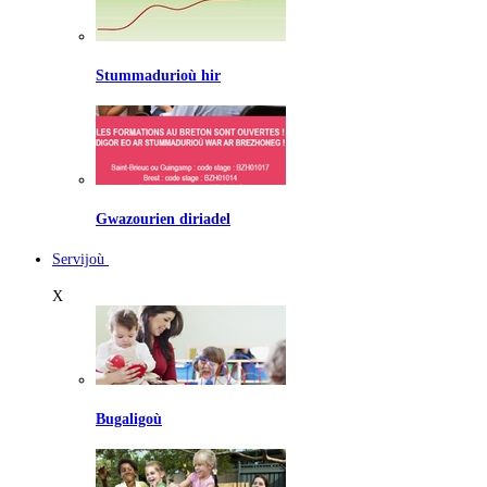
Stummadurioù hir
Gwazourien diriadel
Servijoù
X
Bugaligoù