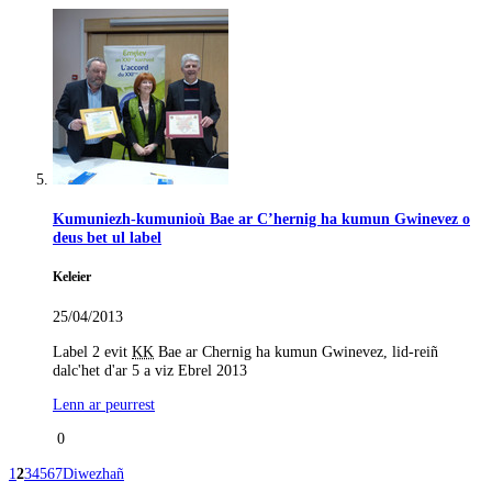
Kumuniezh-kumunioù Bae ar C’hernig ha kumun Gwinevez o
deus bet ul label
Keleier
25/04/2013
Label 2 evit
KK
Bae ar Chernig ha kumun Gwinevez, lid-reiñ
dalc'het d'ar 5 a viz Ebrel 2013
Lenn ar peurrest
0
1
2
3
4
5
6
7
Diwezhañ