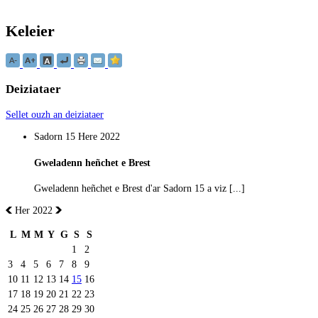
Keleier
Deiziataer
Sellet ouzh an deiziataer
Sadorn 15 Here 2022
Gweladenn heñchet e Brest
Gweladenn heñchet e Brest d'ar Sadorn 15 a viz [...]
Her 2022
L
M
M
Y
G
S
S
1
2
3
4
5
6
7
8
9
10
11
12
13
14
15
16
17
18
19
20
21
22
23
24
25
26
27
28
29
30