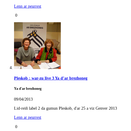
Lenn ar peurrest
0
Pleskob : war-zu live 3 Ya d’ar brezhoneg
Ya d'ar brezhoneg
09/04/2013
Lid-reiñ label 2 da gumun Pleskob, d'ar 25 a viz Genver 2013
Lenn ar peurrest
0