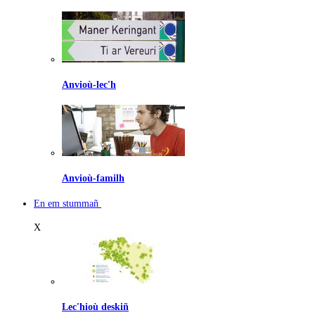
Anvioù-lec'h
Anvioù-familh
En em stummañ
X
Lec'hioù deskiñ