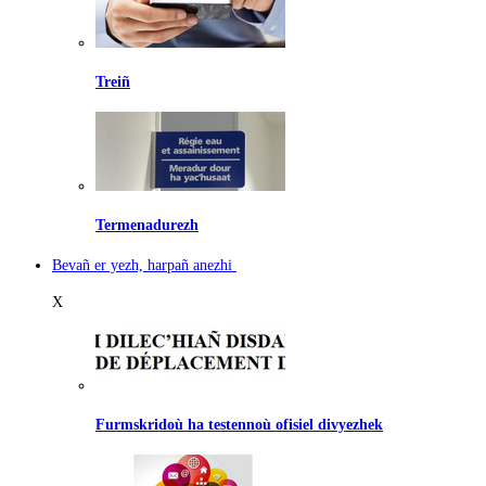
Treiñ
Termenadurezh
Bevañ er yezh, harpañ anezhi
X
Furmskridoù ha testennoù ofisiel divyezhek