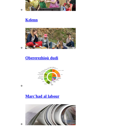
Kelenn
Obererezhioù dudi
Marc'had al labour