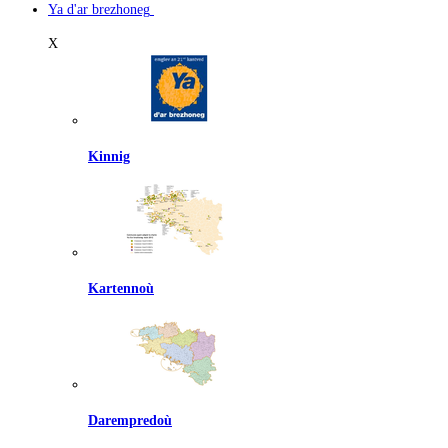
Ya d'ar brezhoneg
X
Kinnig
Kartennoù
Darempredoù