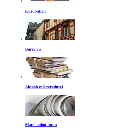
Kuzul-aliañ
Burevioù
Aktaoù melestradurel
Marc'hadoù foran