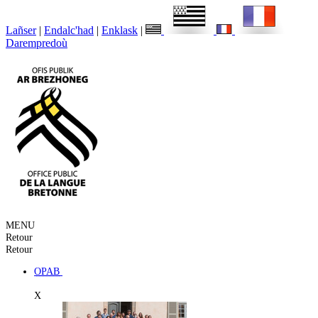
Lañser
|
Endalc'had
|
Enklask
|
Darempredoù
MENU
Retour
Retour
OPAB
X