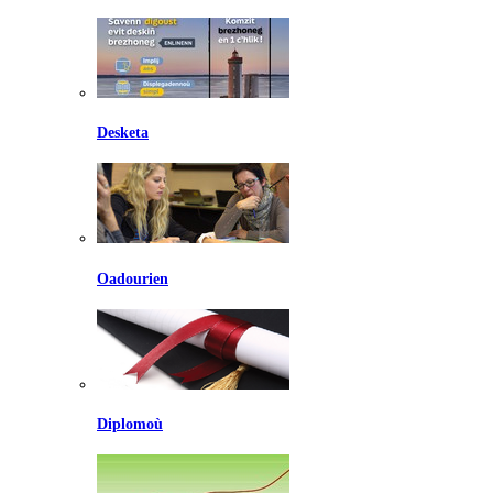
Desketa
Oadourien
Diplomoù