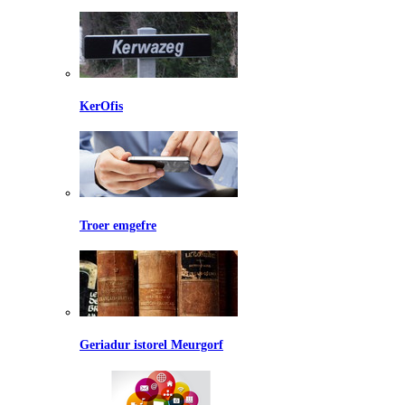
KerOfis
Troer emgefre
Geriadur istorel Meurgorf