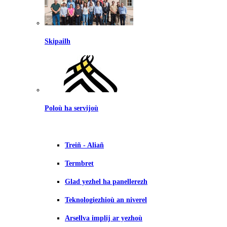
Skipailh
Poloù ha servijoù
Treiñ - Aliañ
Termbret
Glad yezhel ha panellerezh
Teknologiezhioù an niverel
Arsellva implij ar yezhoù