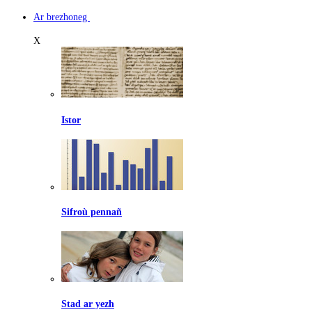
Ar brezhoneg
X
Istor
Sifroù pennañ
Stad ar yezh