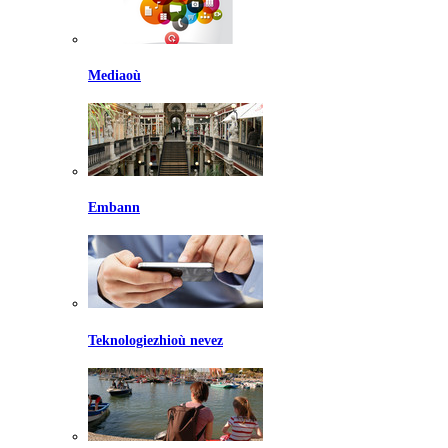
Mediaoù
Embann
Teknologiezhioù nevez