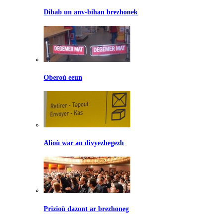
Dibab un anv-bihan brezhonek
Oberoù eeun
Alioù war an divyezhegezh
Prizioù dazont ar brezhoneg