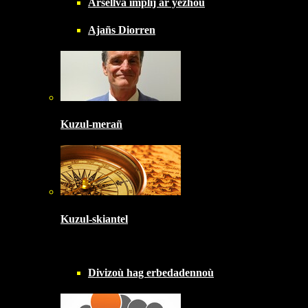
Arsellva implij ar yezhoù
Ajañs Diorren
Kuzul-merañ
Kuzul-skiantel
Divizoù hag erbedadennoù