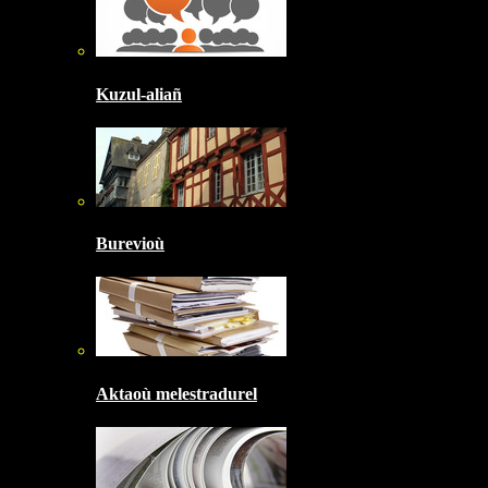
Kuzul-aliañ
Burevioù
Aktaoù melestradurel