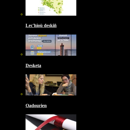
Lec'hioù deskiñ
Desketa
Oadourien