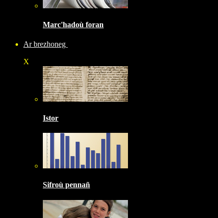
Marc'hadoù foran
Ar brezhoneg
X
Istor
Sifroù pennañ