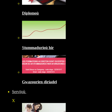
Diplomoù
Stummadurioù hir
Gwazourien diriadel
Servijoù
X