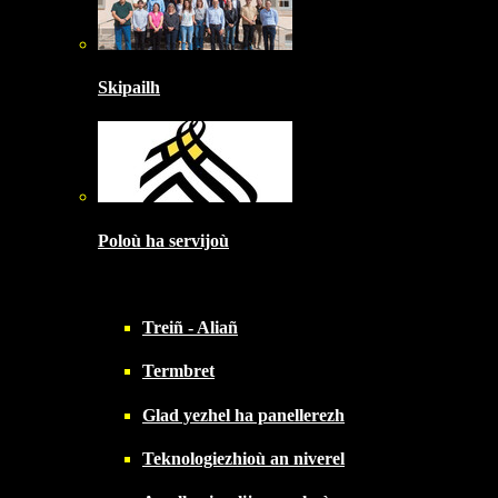
Skipailh
Poloù ha servijoù
Treiñ - Aliañ
Termbret
Glad yezhel ha panellerezh
Teknologiezhioù an niverel