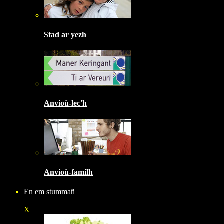
Stad ar yezh
Anvioù-lec'h
Anvioù-familh
En em stummañ
X