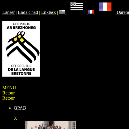
Lañser
|
Endalc'had
|
Enklask
|
Darem
MENU
Retour
Retour
OPAB
X