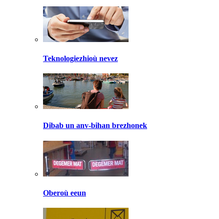
Teknologiezhioù nevez
Dibab un anv-bihan brezhonek
Oberoù eeun