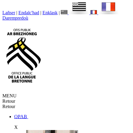
Lañser
|
Endalc'had
|
Enklask
|
Darempredoù
MENU
Retour
Retour
OPAB
X