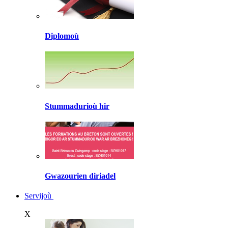
Diplomoù
Stummadurioù hir
Gwazourien diriadel
Servijoù
X