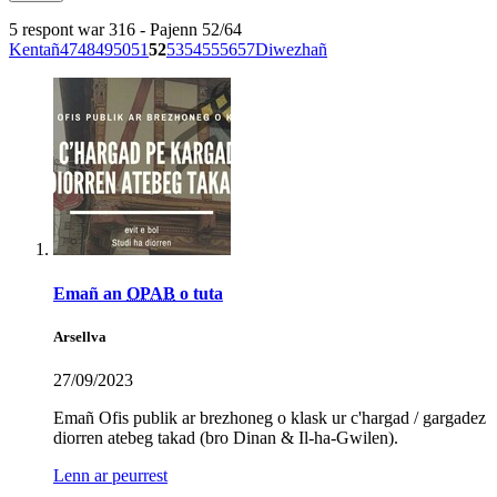
5 respont war 316 - Pajenn 52/64
Kentañ
47
48
49
50
51
52
53
54
55
56
57
Diwezhañ
Emañ an
OPAB
o tuta
Arsellva
27/09/2023
Emañ Ofis publik ar brezhoneg o klask ur c'hargad / gargadez
diorren atebeg takad (bro Dinan & Il-ha-Gwilen).
Lenn ar peurrest