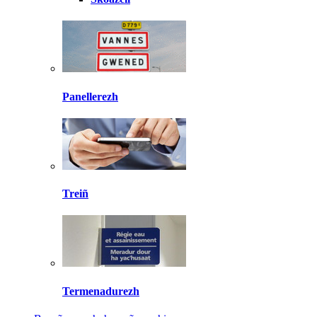
Panellerezh
Treiñ
Termenadurezh