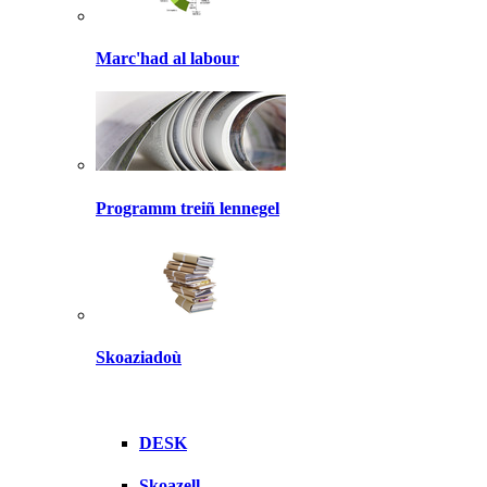
Marc'had al labour
Programm treiñ lennegel
Skoaziadoù
DESK
Skoazell