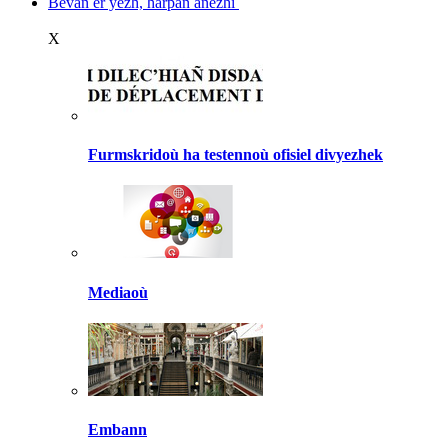
Bevañ er yezh, harpañ anezhi
X
Furmskridoù ha testennoù ofisiel divyezhek
Mediaoù
Embann