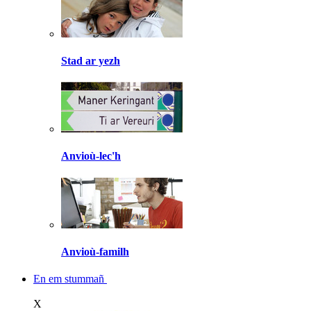
Stad ar yezh
Anvioù-lec'h
Anvioù-familh
En em stummañ
X