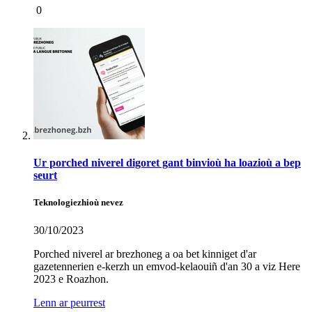
0
Ur porched niverel digoret gant binvioù ha loazioù a bep
seurt
Teknologiezhioù nevez
30/10/2023
Porched niverel ar brezhoneg a oa bet kinniget d'ar
gazetennerien e-kerzh un emvod-kelaouiñ d'an 30 a viz Here
2023 e Roazhon.
Lenn ar peurrest