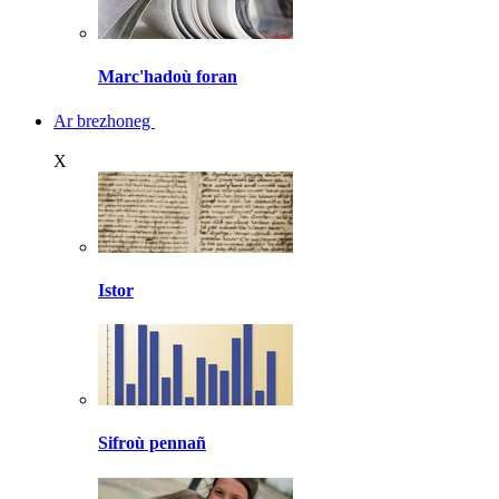
Marc'hadoù foran
Ar brezhoneg
X
Istor
Sifroù pennañ