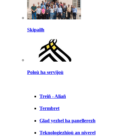
Skipailh
Poloù ha servijoù
Treiñ - Aliañ
Termbret
Glad yezhel ha panellerezh
Teknologiezhioù an niverel