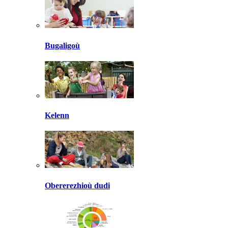
Bugaligoù
Kelenn
Obererezhioù dudi