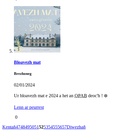
Bloavezh mat
Brezhoneg
02/01/2024
Ur bloavezh mat e 2024 a het an
OPAB
deoc'h ! ❄️
Lenn ar peurrest
0
Kentañ
47
48
49
50
51
52
53
54
55
56
57
Diwezhañ