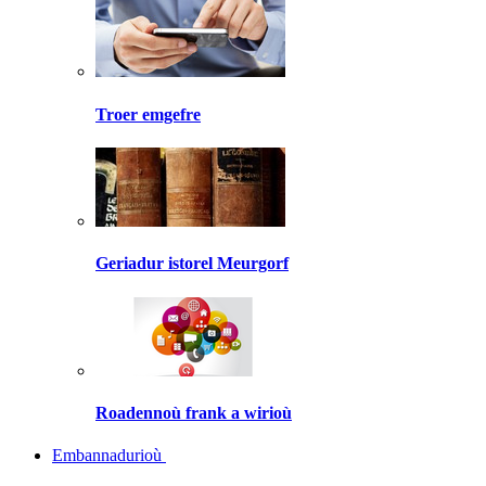
Troer emgefre
Geriadur istorel Meurgorf
Roadennoù frank a wirioù
Embannadurioù