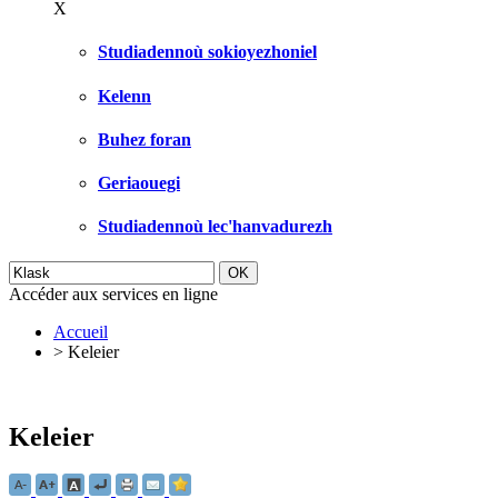
X
Studiadennoù sokioyezhoniel
Kelenn
Buhez foran
Geriaouegi
Studiadennoù lec'hanvadurezh
Accéder aux services en ligne
Accueil
>
Keleier
Keleier