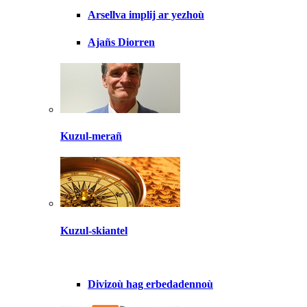
Arsellva implij ar yezhoù
Ajañs Diorren
Kuzul-merañ
Kuzul-skiantel
Divizoù hag erbedadennoù