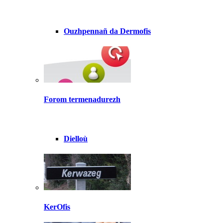
Ouzhpennañ da Dermofis
Forom termenadurezh
Dielloù
KerOfis