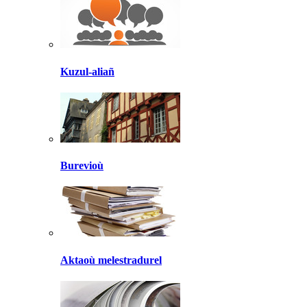
Kuzul-aliañ
Burevioù
Aktaoù melestradurel