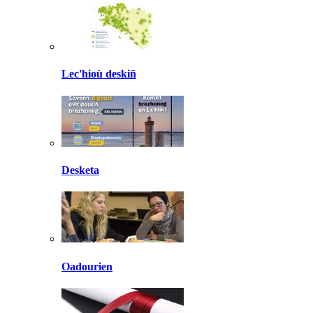
Lec'hioù deskiñ
Desketa
Oadourien