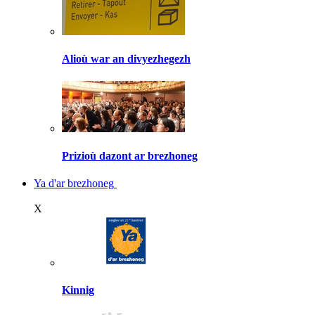
Alioù war an divyezhegezh
Prizioù dazont ar brezhoneg
Ya d'ar brezhoneg
X
Kinnig