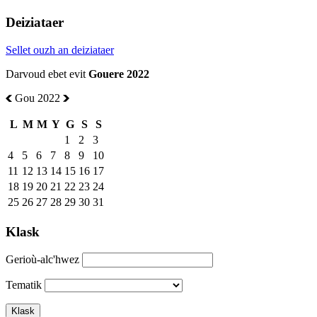
Deiziataer
Sellet ouzh an deiziataer
Darvoud ebet evit
Gouere 2022
Gou 2022
L
M
M
Y
G
S
S
1
2
3
4
5
6
7
8
9
10
11
12
13
14
15
16
17
18
19
20
21
22
23
24
25
26
27
28
29
30
31
Klask
Gerioù-alc'hwez
Tematik