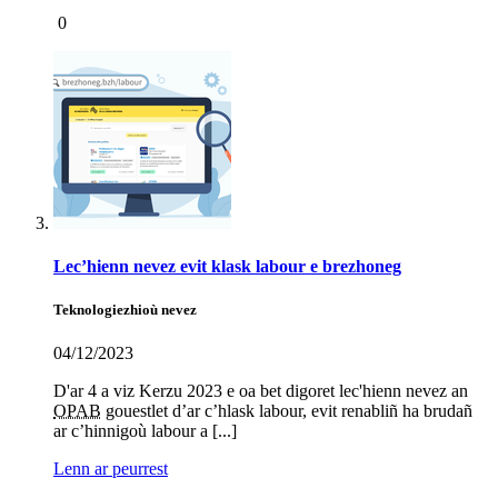
0
Lec’hienn nevez evit klask labour e brezhoneg
Teknologiezhioù nevez
04/12/2023
D'ar 4 a viz Kerzu 2023 e oa bet digoret lec'hienn nevez an
OPAB
gouestlet d’ar c’hlask labour, evit renabliñ ha brudañ
ar c’hinnigoù labour a [...]
Lenn ar peurrest