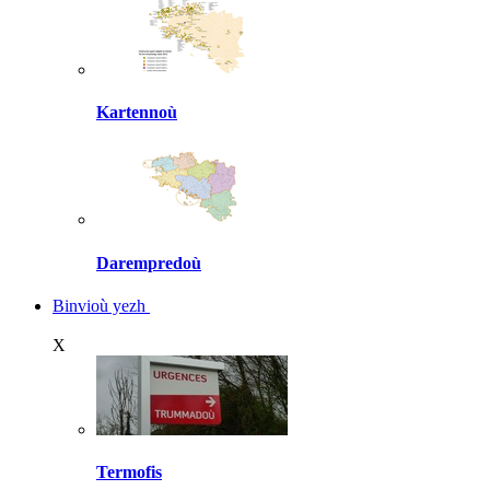
Kartennoù
Darempredoù
Binvioù yezh
X
Termofis