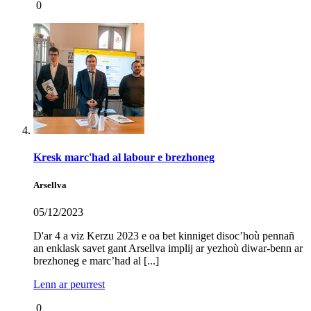
0
Kresk marc'had al labour e brezhoneg
Arsellva
05/12/2023
D'ar 4 a viz Kerzu 2023 e oa bet kinniget disoc’hoù pennañ
an enklask savet gant Arsellva implij ar yezhoù diwar-benn ar
brezhoneg e marc’had al [...]
Lenn ar peurrest
0