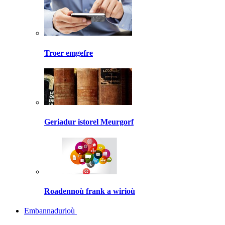
Troer emgefre
Geriadur istorel Meurgorf
Roadennoù frank a wirioù
Embannadurioù