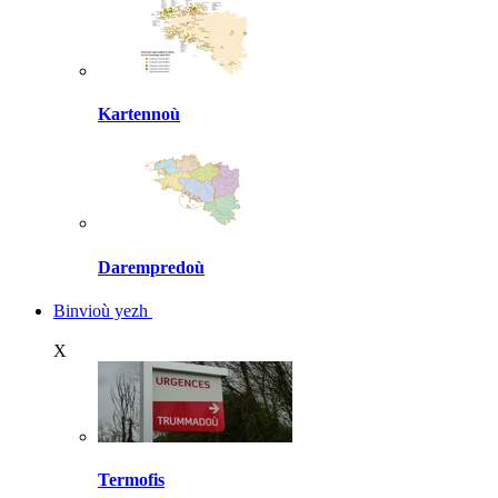
Kartennoù
Darempredoù
Binvioù yezh
X
Termofis