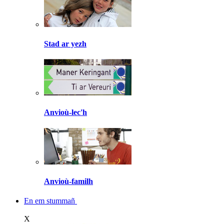
Stad ar yezh
Anvioù-lec'h
Anvioù-familh
En em stummañ
X