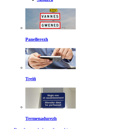
Panellerezh
Treiñ
Termenadurezh