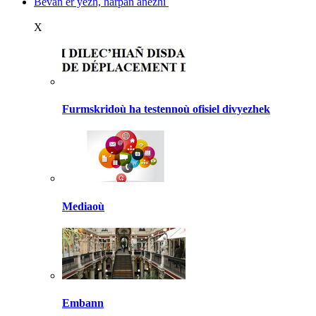
Bevañ er yezh, harpañ anezhi
X
Furmskridoù ha testennoù ofisiel divyezhek
Mediaoù
Embann