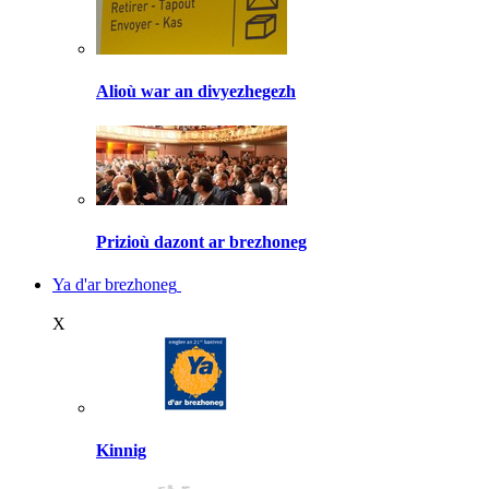
Alioù war an divyezhegezh
Prizioù dazont ar brezhoneg
Ya d'ar brezhoneg
X
Kinnig