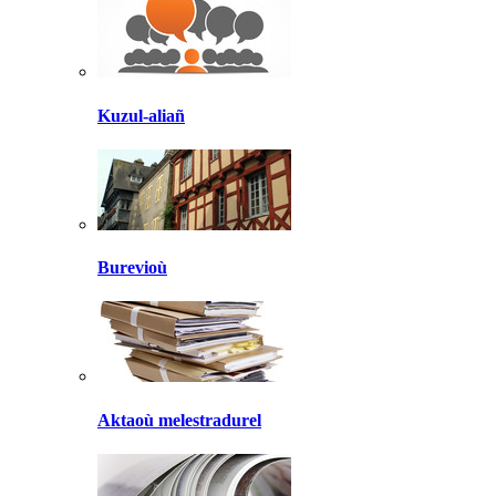
Kuzul-aliañ
Burevioù
Aktaoù melestradurel