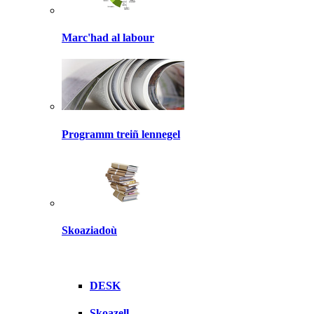
Marc'had al labour
Programm treiñ lennegel
Skoaziadoù
DESK
Skoazell