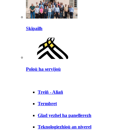
Skipailh
Poloù ha servijoù
Treiñ - Aliañ
Termbret
Glad yezhel ha panellerezh
Teknologiezhioù an niverel