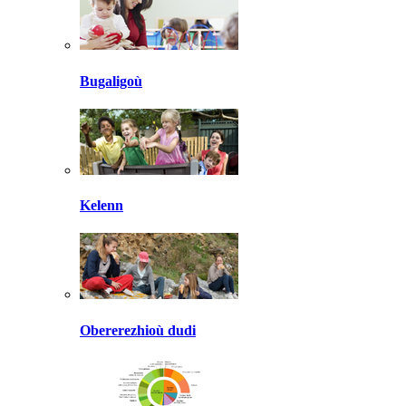
Bugaligoù
Kelenn
Obererezhioù dudi