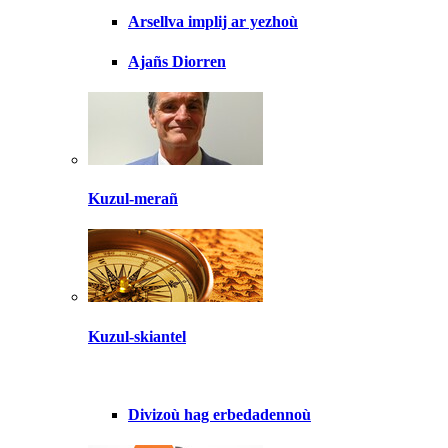
Arsellva implij ar yezhoù
Ajañs Diorren
Kuzul-merañ
Kuzul-skiantel
Divizoù hag erbedadennoù