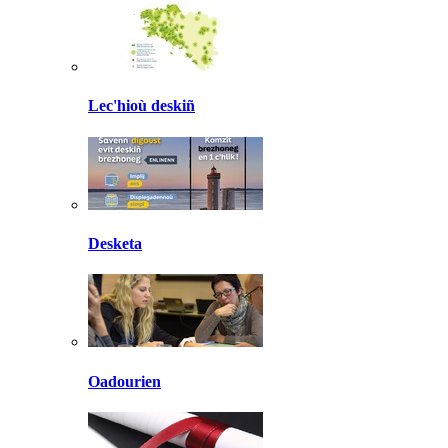
Lec'hioù deskiñ
Desketa
Oadourien