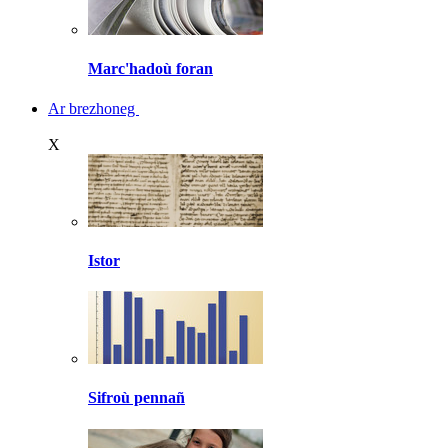
Marc'hadoù foran
Ar brezhoneg
X
Istor
Sifroù pennañ