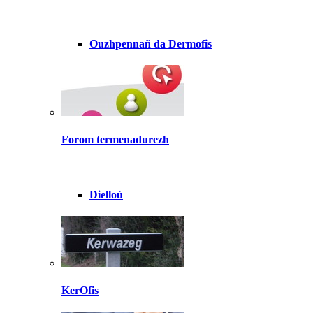
Ouzhpennañ da Dermofis
Forom termenadurezh
Dielloù
KerOfis