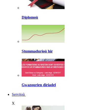
Diplomoù
Stummadurioù hir
Gwazourien diriadel
Servijoù
X