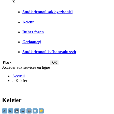
X
Studiadennoù sokioyezhoniel
Kelenn
Buhez foran
Geriaouegi
Studiadennoù lec'hanvadurezh
Accéder aux services en ligne
Accueil
>
Keleier
Keleier