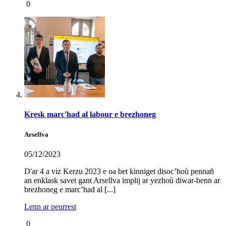
0
Kresk marc'had al labour e brezhoneg
Arsellva
05/12/2023
D'ar 4 a viz Kerzu 2023 e oa bet kinniget disoc’hoù pennañ
an enklask savet gant Arsellva implij ar yezhoù diwar-benn ar
brezhoneg e marc’had al [...]
Lenn ar peurrest
0