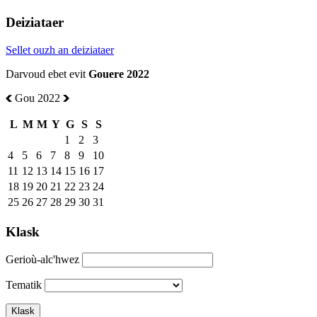
Deiziataer
Sellet ouzh an deiziataer
Darvoud ebet evit
Gouere 2022
Gou 2022
L
M
M
Y
G
S
S
1
2
3
4
5
6
7
8
9
10
11
12
13
14
15
16
17
18
19
20
21
22
23
24
25
26
27
28
29
30
31
Klask
Gerioù-alc'hwez
Tematik