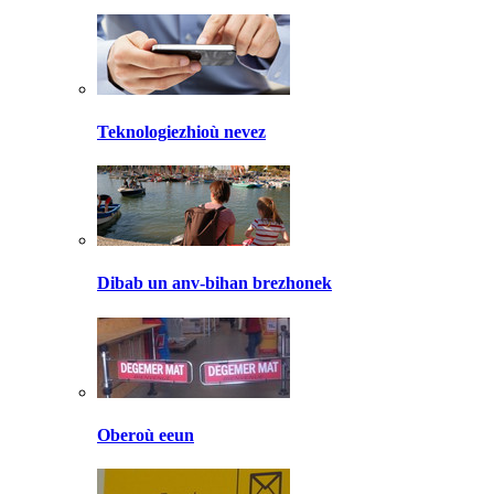
Teknologiezhioù nevez
Dibab un anv-bihan brezhonek
Oberoù eeun