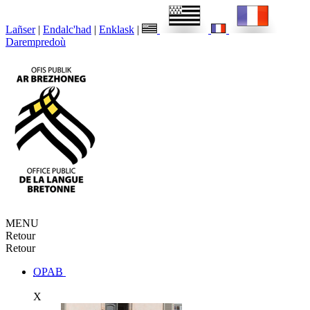
Lañser
|
Endalc'had
|
Enklask
|
Darempredoù
MENU
Retour
Retour
OPAB
X