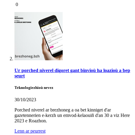
0
Ur porched niverel digoret gant binvioù ha loazioù a bep
seurt
Teknologiezhioù nevez
30/10/2023
Porched niverel ar brezhoneg a oa bet kinniget d'ar
gazetennerien e-kerzh un emvod-kelaouiñ d'an 30 a viz Here
2023 e Roazhon.
Lenn ar peurrest