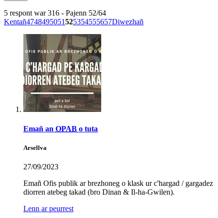
5 respont war 316 - Pajenn 52/64
Kentañ
47
48
49
50
51
52
53
54
55
56
57
Diwezhañ
Emañ an
OPAB
o tuta
Arsellva
27/09/2023
Emañ Ofis publik ar brezhoneg o klask ur c'hargad / gargadez
diorren atebeg takad (bro Dinan & Il-ha-Gwilen).
Lenn ar peurrest