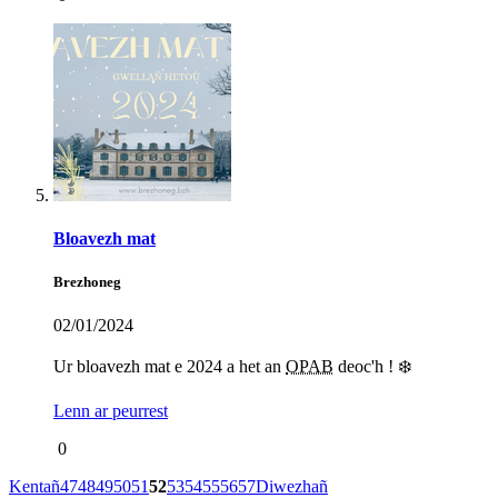
Bloavezh mat
Brezhoneg
02/01/2024
Ur bloavezh mat e 2024 a het an
OPAB
deoc'h ! ❄️
Lenn ar peurrest
0
Kentañ
47
48
49
50
51
52
53
54
55
56
57
Diwezhañ