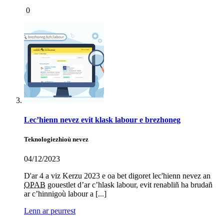
0
Lec’hienn nevez evit klask labour e brezhoneg
Teknologiezhioù nevez
04/12/2023
D'ar 4 a viz Kerzu 2023 e oa bet digoret lec'hienn nevez an
OPAB
gouestlet d’ar c’hlask labour, evit renabliñ ha brudañ
ar c’hinnigoù labour a [...]
Lenn ar peurrest