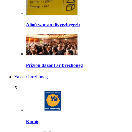
Alioù war an divyezhegezh
Prizioù dazont ar brezhoneg
Ya d'ar brezhoneg
X
Kinnig