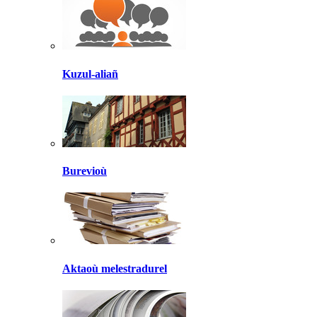
Kuzul-aliañ
Burevioù
Aktaoù melestradurel