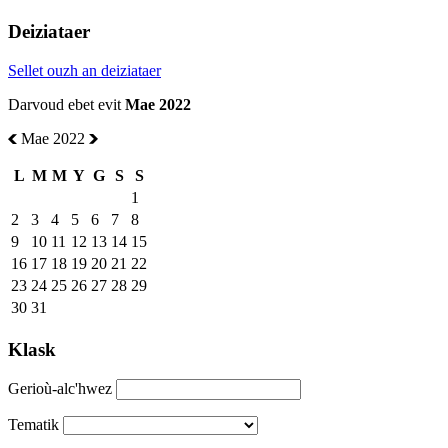
Deiziataer
Sellet ouzh an deiziataer
Darvoud ebet evit
Mae 2022
Mae 2022
L
M
M
Y
G
S
S
1
2
3
4
5
6
7
8
9
10
11
12
13
14
15
16
17
18
19
20
21
22
23
24
25
26
27
28
29
30
31
Klask
Gerioù-alc'hwez
Tematik