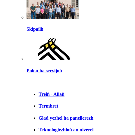
Skipailh
Poloù ha servijoù
Treiñ - Aliañ
Termbret
Glad yezhel ha panellerezh
Teknologiezhioù an niverel