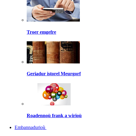
Troer emgefre
Geriadur istorel Meurgorf
Roadennoù frank a wirioù
Embannadurioù