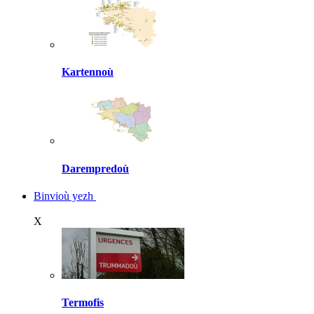
Kartennoù
Darempredoù
Binvioù yezh
X
Termofis