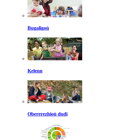
Bugaligoù
Kelenn
Obererezhioù dudi