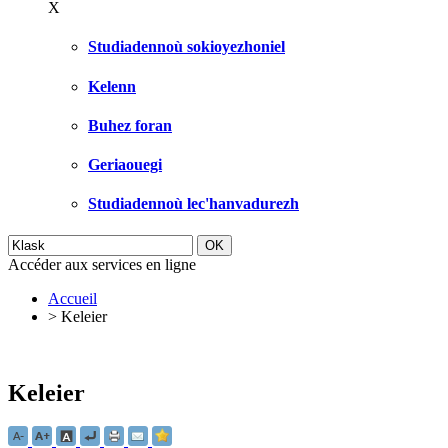
X
Studiadennoù sokioyezhoniel
Kelenn
Buhez foran
Geriaouegi
Studiadennoù lec'hanvadurezh
Accéder aux services en ligne
Accueil
>
Keleier
Keleier