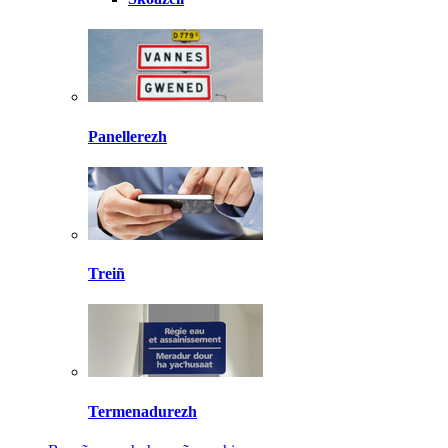
Panellerezh
Treiñ
Termenadurezh