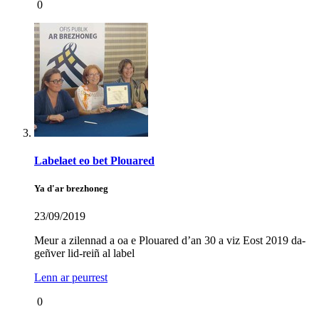
0
Labelaet eo bet Plouared
Ya d'ar brezhoneg
23/09/2019
Meur a zilennad a oa e Plouared d’an 30 a viz Eost 2019 da-
geñver lid-reiñ al label
Lenn ar peurrest
0