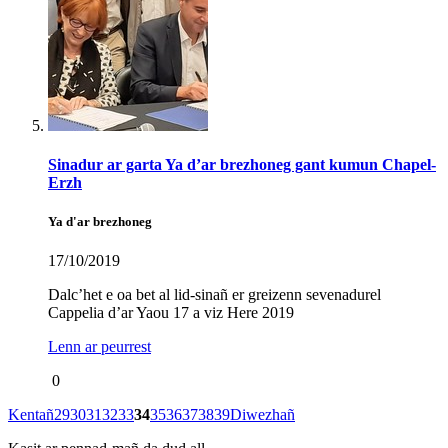
Sinadur ar garta Ya d’ar brezhoneg gant kumun Chapel-
Erzh
Ya d'ar brezhoneg
17/10/2019
Dalc’het e oa bet al lid-sinañ er greizenn sevenadurel
Cappelia d’ar Yaou 17 a viz Here 2019
Lenn ar peurrest
0
Kentañ
29
30
31
32
33
34
35
36
37
38
39
Diwezhañ