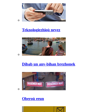
Teknologiezhioù nevez
Dibab un anv-bihan brezhonek
Oberoù eeun