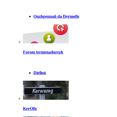
Ouzhpennañ da Dermofis
Forom termenadurezh
Dielloù
KerOfis