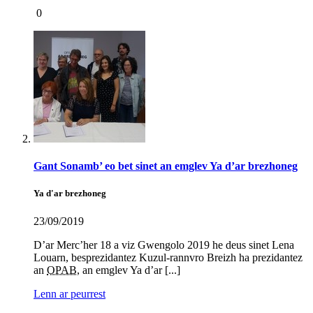
0
Gant Sonamb’ eo bet sinet an emglev Ya d’ar brezhoneg
Ya d'ar brezhoneg
23/09/2019
D’ar Merc’her 18 a viz Gwengolo 2019 he deus sinet Lena
Louarn, besprezidantez Kuzul-rannvro Breizh ha prezidantez
an
OPAB
, an emglev Ya d’ar [...]
Lenn ar peurrest