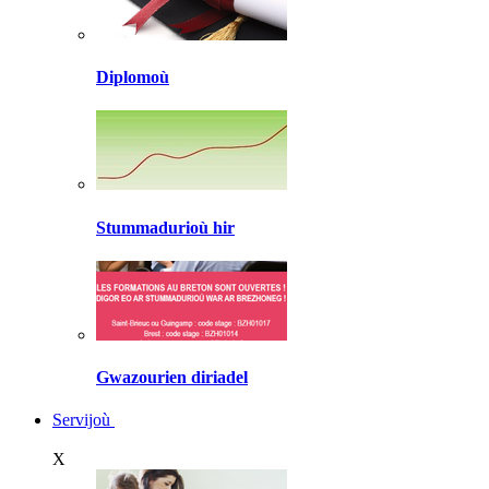
Diplomoù
Stummadurioù hir
Gwazourien diriadel
Servijoù
X