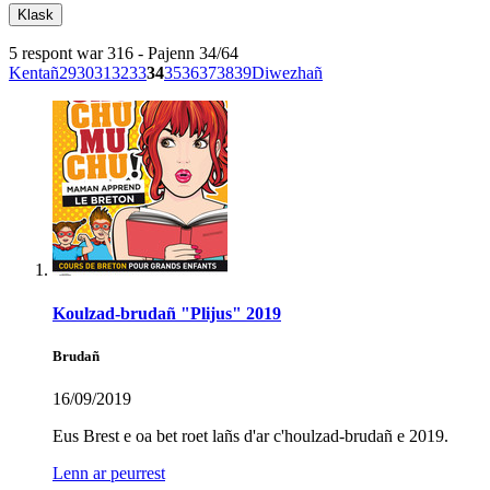
5 respont war 316 - Pajenn 34/64
Kentañ
29
30
31
32
33
34
35
36
37
38
39
Diwezhañ
Koulzad-brudañ "Plijus" 2019
Brudañ
16/09/2019
Eus Brest e oa bet roet lañs d'ar c'houlzad-brudañ e 2019.
Lenn ar peurrest