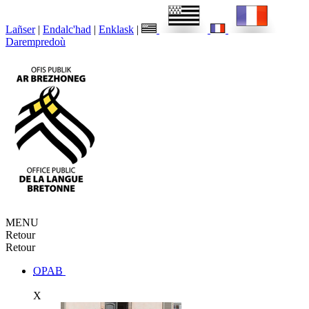
Lañser
|
Endalc'had
|
Enklask
|
Darempredoù
MENU
Retour
Retour
OPAB
X