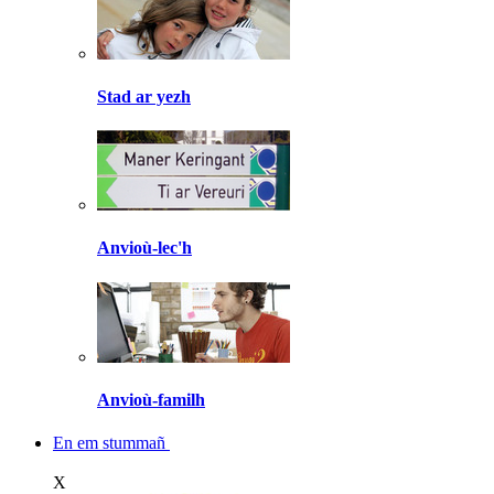
Stad ar yezh
Anvioù-lec'h
Anvioù-familh
En em stummañ
X