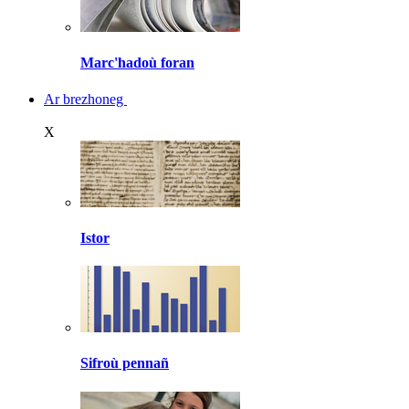
Marc'hadoù foran
Ar brezhoneg
X
Istor
Sifroù pennañ