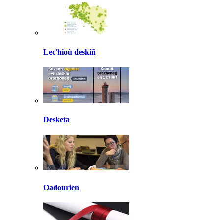
Lec'hioù deskiñ
Desketa
Oadourien