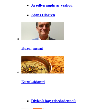
Arsellva implij ar yezhoù
Ajañs Diorren
Kuzul-merañ
Kuzul-skiantel
Divizoù hag erbedadennoù