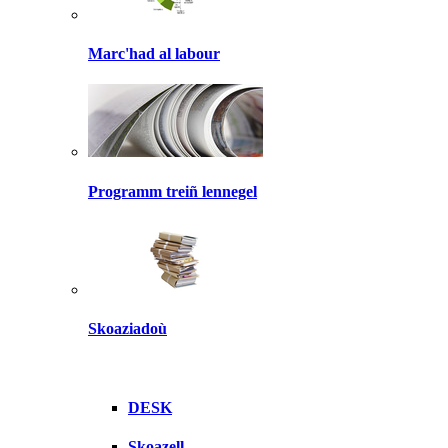
Marc'had al labour
Programm treiñ lennegel
Skoaziadoù
DESK
Skoazell