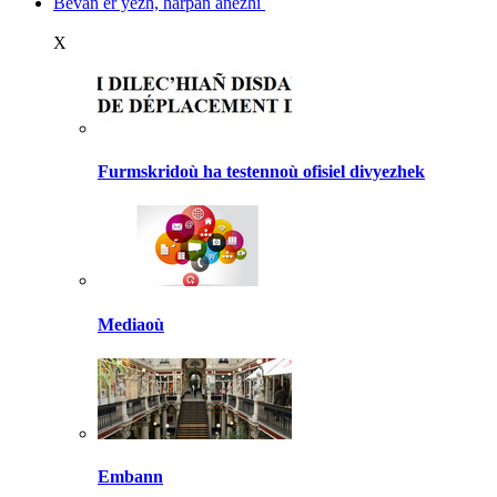
Bevañ er yezh, harpañ anezhi
X
Furmskridoù ha testennoù ofisiel divyezhek
Mediaoù
Embann