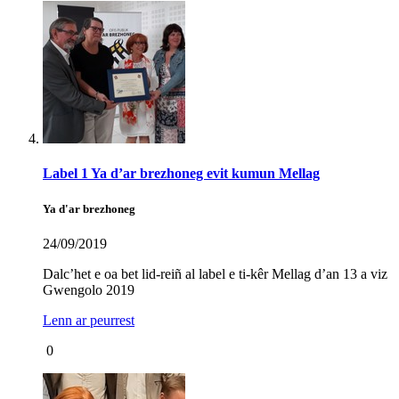
Label 1 Ya d’ar brezhoneg evit kumun Mellag
Ya d'ar brezhoneg
24/09/2019
Dalc’het e oa bet lid-reiñ al label e ti-kêr Mellag d’an 13 a viz
Gwengolo 2019
Lenn ar peurrest
0