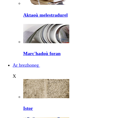
Aktaoù melestradurel
Marc'hadoù foran
Ar brezhoneg
X
Istor