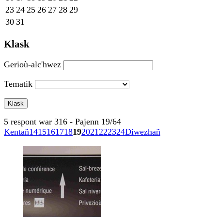
23
24
25
26
27
28
29
30
31
Klask
Gerioù-alc'hwez
Tematik
5 respont war 316 - Pajenn 19/64
Kentañ
14
15
16
17
18
19
20
21
22
23
24
Diwezhañ