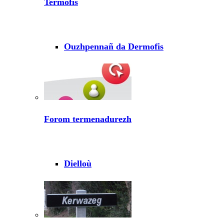
Termofis
Ouzhpennañ da Dermofis
Forom termenadurezh
Dielloù