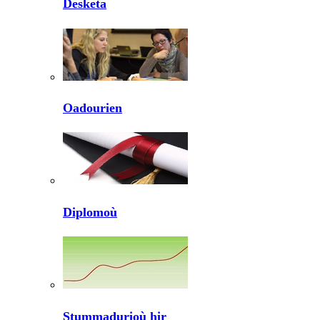
Desketa
Oadourien
Diplomoù
Stummadurioù hir