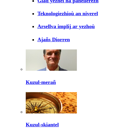
Glad yezhel ha panellerezh
Teknologiezhioù an niverel
Arsellva implij ar yezhoù
Ajañs Diorren
Kuzul-merañ
Kuzul-skiantel