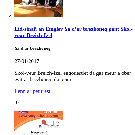
Lid-sinañ an Emglev Ya d’ar brezhoneg gant Skol-
veur Breizh-Izel
Ya d'ar brezhoneg
27/01/2017
Skol-veur Breizh-Izel engouestlet da gas meur a ober
evit ar brezhoneg da benn
Lenn ar peurrest
0