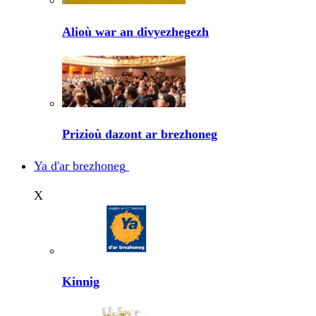
Alioù war an divyezhegezh
Prizioù dazont ar brezhoneg
Ya d'ar brezhoneg
X
Kinnig