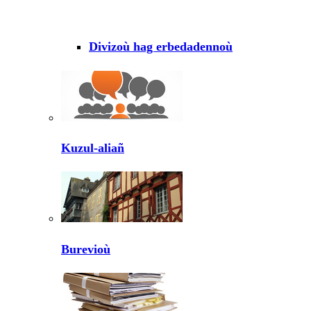
Divizoù hag erbedadennoù
Kuzul-aliañ
Burevioù