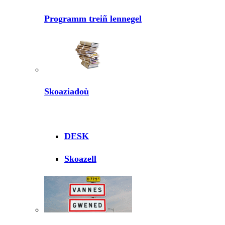
Programm treiñ lennegel
Skoaziadoù
DESK
Skoazell