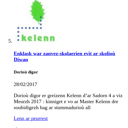
Enklask war zanvez-skolaerien evit ar skolioù
Diwan
Dorioù digor
28/02/2017
Dorioù digor er greizenn Kelenn d’ar Sadorn 4 a viz
Meurzh 2017 : kinniget e vo ar Master Kelenn dre
soubidigezh hag ar stummadurioù all
Lenn ar peurrest