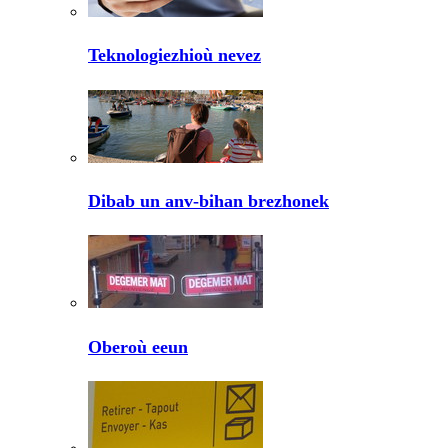
Teknologiezhioù nevez
Dibab un anv-bihan brezhonek
Oberoù eeun