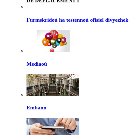
Furmskridoù ha testennoù ofisiel divyezhek
Mediaoù
Embann