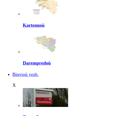
Kartennoù
Darempredoù
Binvioù yezh
X