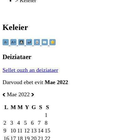
>
Keleier
Keleier
Deiziataer
Sellet ouzh an deiziataer
Darvoud ebet evit
Mae 2022
Mae 2022
L
M
M
Y
G
S
S
1
2
3
4
5
6
7
8
9
10
11
12
13
14
15
16
17
18
19
20
21
22