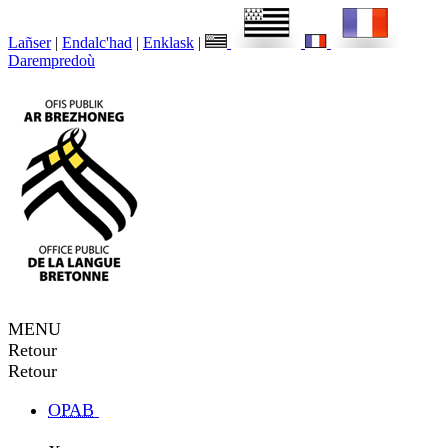
Lañser
|
Endalc'had
|
Enklask
|
Darempredoù
MENU
Retour
Retour
OPAB