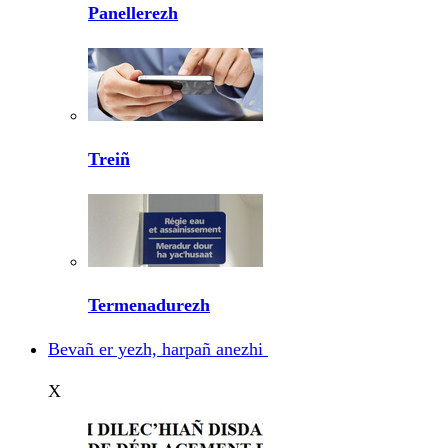
Panellerezh
Treiñ
Termenadurezh
Bevañ er yezh, harpañ anezhi
X