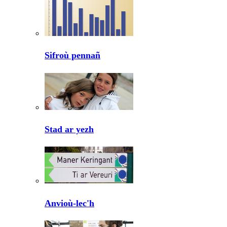
Sifroù pennañ
Stad ar yezh
Anvioù-lec'h