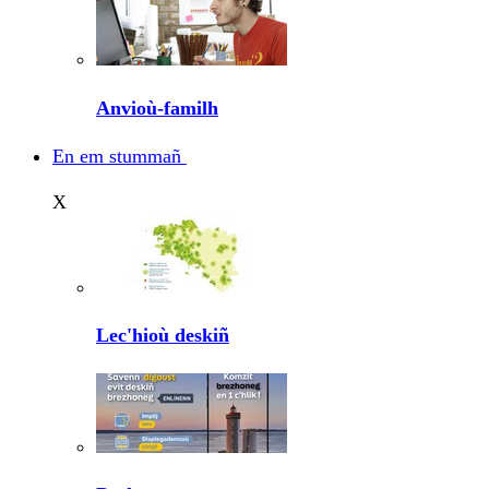
Anvioù-familh
En em stummañ
X
Lec'hioù deskiñ