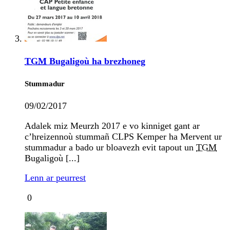
TGM
Bugaligoù ha brezhoneg
Stummadur
09/02/2017
Adalek miz Meurzh 2017 e vo kinniget gant ar
c’hreizennoù stummañ CLPS Kemper ha Mervent ur
stummadur a bado ur bloavezh evit tapout un
TGM
Bugaligoù [...]
Lenn ar peurrest
0