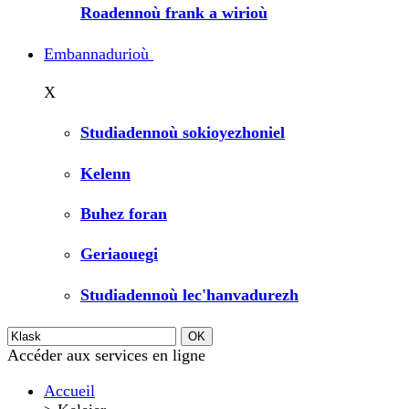
Roadennoù frank a wirioù
Embannadurioù
X
Studiadennoù sokioyezhoniel
Kelenn
Buhez foran
Geriaouegi
Studiadennoù lec'hanvadurezh
Accéder aux services en ligne
Accueil