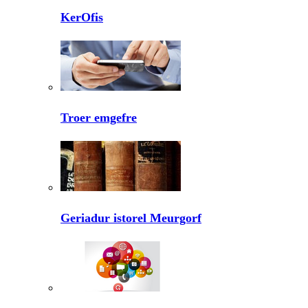
KerOfis
Troer emgefre
Geriadur istorel Meurgorf