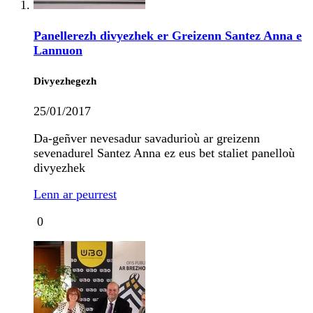
Panellerezh divyezhek er Greizenn Santez Anna e
Lannuon
Divyezhegezh
25/01/2017
Da-geñver nevesadur savadurioù ar greizenn
sevenadurel Santez Anna ez eus bet staliet panelloù
divyezhek
Lenn ar peurrest
0