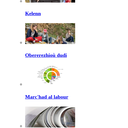
Kelenn
Obererezhioù dudi
Marc'had al labour