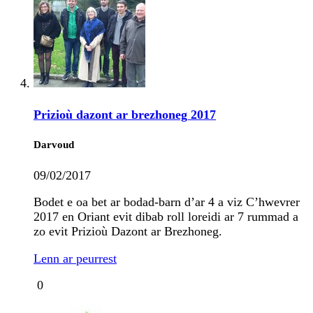
Prizioù dazont ar brezhoneg 2017
Darvoud
09/02/2017
Bodet e oa bet ar bodad-barn d’ar 4 a viz C’hwevrer
2017 en Oriant evit dibab roll loreidi ar 7 rummad a
zo evit Prizioù Dazont ar Brezhoneg.
Lenn ar peurrest
0