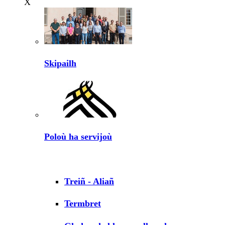
X
Skipailh
Poloù ha servijoù
Treiñ - Aliañ
Termbret