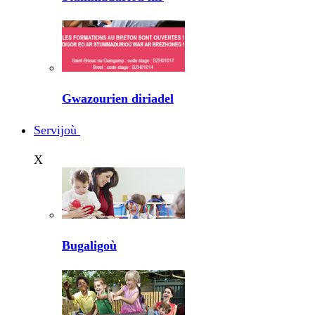
Gwazourien diriadel
Servijoù
X
Bugaligoù