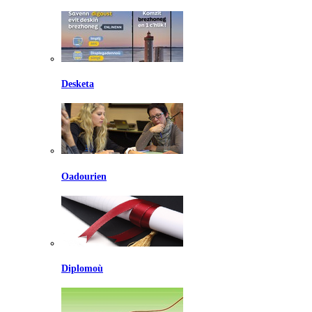
Desketa
Oadourien
Diplomoù