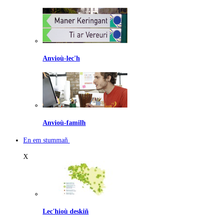
Anvioù-lec'h
Anvioù-familh
En em stummañ
X
Lec'hioù deskiñ