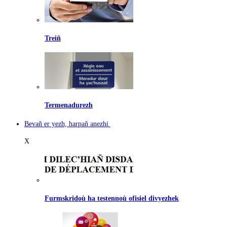
Treiñ
Termenadurezh
Bevañ er yezh, harpañ anezhi
X
Furmskridoù ha testennoù ofisiel divyezhek