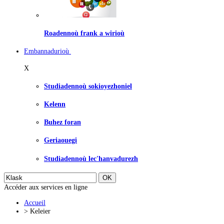
Roadennoù frank a wirioù
Embannadurioù
X
Studiadennoù sokioyezhoniel
Kelenn
Buhez foran
Geriaouegi
Studiadennoù lec'hanvadurezh
Accéder aux services en ligne
Accueil
>
Keleier