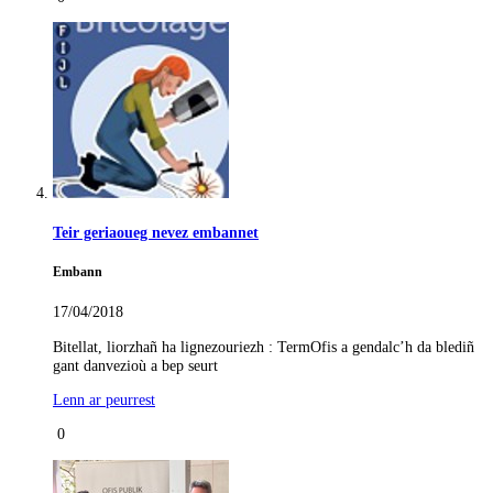
Teir geriaoueg nevez embannet
Embann
17/04/2018
Bitellat, liorzhañ ha lignezouriezh : TermOfis a gendalc’h da blediñ
gant danvezioù a bep seurt
Lenn ar peurrest
0