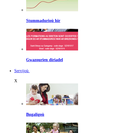
Stummadurioù hir
Gwazourien diriadel
Servijoù
X
Bugaligoù