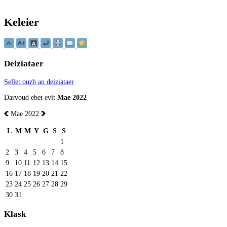
Keleier
Deiziataer
Sellet ouzh an deiziataer
Darvoud ebet evit
Mae 2022
Mae 2022
L
M
M
Y
G
S
S
1
2
3
4
5
6
7
8
9
10
11
12
13
14
15
16
17
18
19
20
21
22
23
24
25
26
27
28
29
30
31
Klask