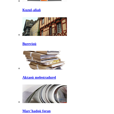
Kuzul-aliañ
Burevioù
Aktaoù melestradurel
Marc'hadoù foran