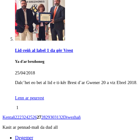
Lid-reiñ al label 1 da gêr Vrest
Ya d'ar brezhoneg
25/04/2018
Dalc’het eo bet al lid e ti-kêr Brest d’ar Gwener 20 a viz Ebrel 2018.
Lenn ar peurrest
1
Kentañ
22
23
24
25
26
27
28
29
30
31
32
Diwezhañ
Kasit ar pennad-mañ da dud all
Degemer