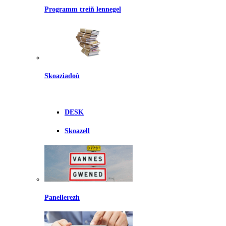
Programm treiñ lennegel
Skoaziadoù
DESK
Skoazell
Panellerezh