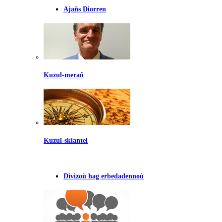
Ajañs Diorren
Kuzul-merañ
Kuzul-skiantel
Divizoù hag erbedadennoù