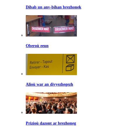
Dibab un anv-bihan brezhonek
Oberoù eeun
Alioù war an divyezhegezh
Prizioù dazont ar brezhoneg