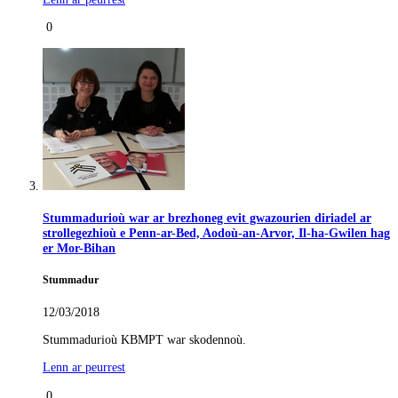
0
Stummadurioù war ar brezhoneg evit gwazourien diriadel ar
strollegezhioù e Penn-ar-Bed, Aodoù-an-Arvor, Il-ha-Gwilen hag
er Mor-Bihan
Stummadur
12/03/2018
Stummadurioù KBMPT war skodennoù.
Lenn ar peurrest
0