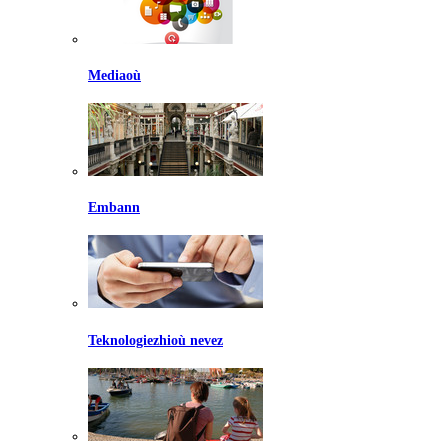
Mediaoù
Embann
Teknologiezhioù nevez