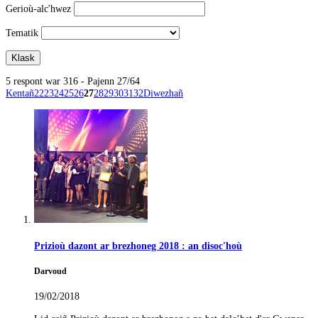
Gerioù-alc'hwez
Tematik
5 respont war 316 - Pajenn 27/64
Kentañ
22
23
24
25
26
27
28
29
30
31
32
Diwezhañ
Prizioù dazont ar brezhoneg 2018 : an disoc'hoù
Darvoud
19/02/2018