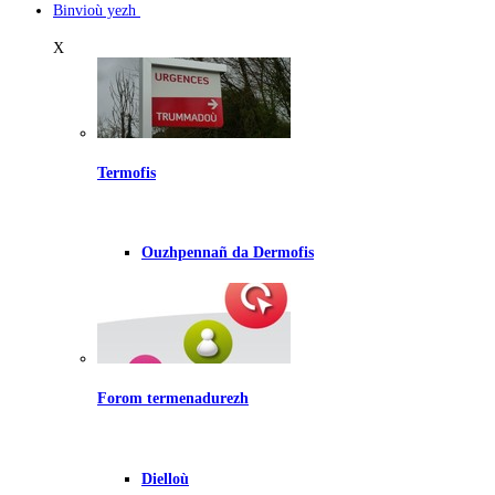
Binvioù yezh
X
Termofis
Ouzhpennañ da Dermofis
Forom termenadurezh
Dielloù