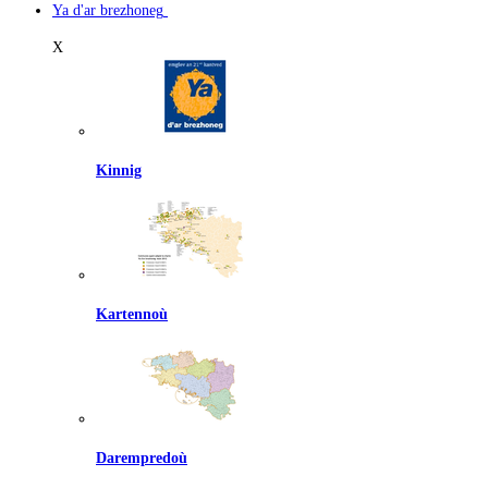
Ya d'ar brezhoneg
X
Kinnig
Kartennoù
Darempredoù