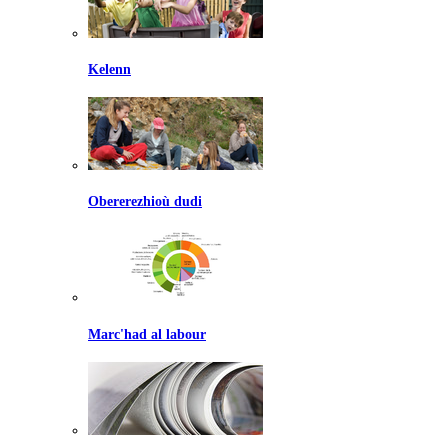
Kelenn
Obererezhioù dudi
Marc'had al labour