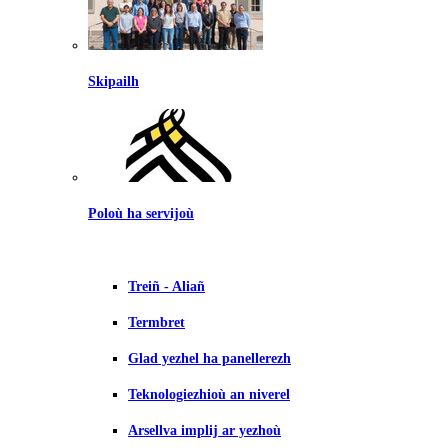
Skipailh
Poloù ha servijoù
Treiñ - Aliañ
Termbret
Glad yezhel ha panellerezh
Teknologiezhioù an niverel
Arsellva implij ar yezhoù