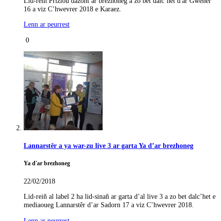
Lid-reiñ Prizioù dazont ar brezhoneg a zo bet dalc’het d'ar Gwener
16 a viz C’hwevrer 2018 e Karaez.
Lenn ar peurrest
0
Lannarstêr a ya war-zu live 3 ar garta Ya d’ar brezhoneg
Ya d'ar brezhoneg
22/02/2018
Lid-reiñ al label 2 ha lid-sinañ ar garta d’al live 3 a zo bet dalc’het e
mediaoueg Lannarstêr d’ar Sadorn 17 a viz C’hwevrer 2018.
Lenn ar peurrest