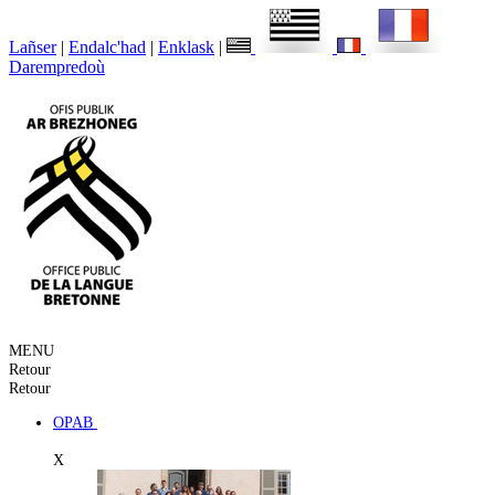
Lañser
|
Endalc'had
|
Enklask
|
Darempredoù
MENU
Retour
Retour
OPAB
X