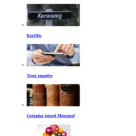
KerOfis
Troer emgefre
Geriadur istorel Meurgorf