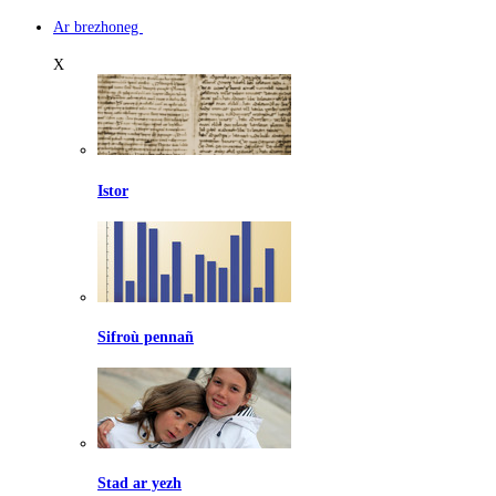
Ar brezhoneg
X
Istor
Sifroù pennañ
Stad ar yezh