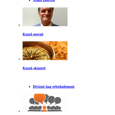
Ajañs Diorren
Kuzul-merañ
Kuzul-skiantel
Divizoù hag erbedadennoù