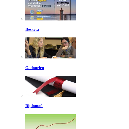
Desketa
Oadourien
Diplomoù