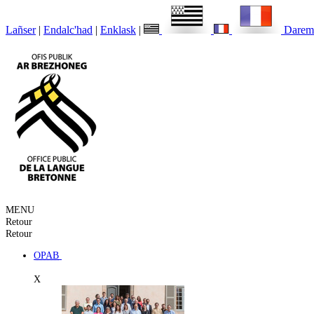
Lañser
|
Endalc'had
|
Enklask
|
Darem
MENU
Retour
Retour
OPAB
X