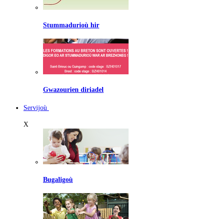
Stummadurioù hir
Gwazourien diriadel
Servijoù
X
Bugaligoù