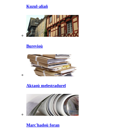
Kuzul-aliañ
Burevioù
Aktaoù melestradurel
Marc'hadoù foran