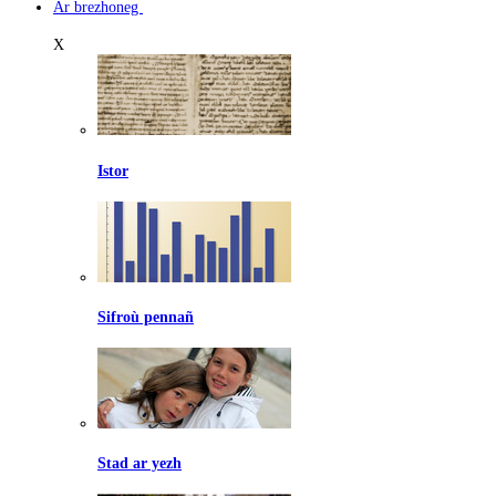
Ar brezhoneg
X
Istor
Sifroù pennañ
Stad ar yezh