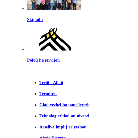
Skipailh
Poloù ha servijoù
Treiñ - Aliañ
Termbret
Glad yezhel ha panellerezh
Teknologiezhioù an niverel
Arsellva implij ar yezhoù