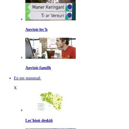
Anvioù-lec'h
Anvioù-familh
En em stummañ
X
Lec'hioù deskiñ