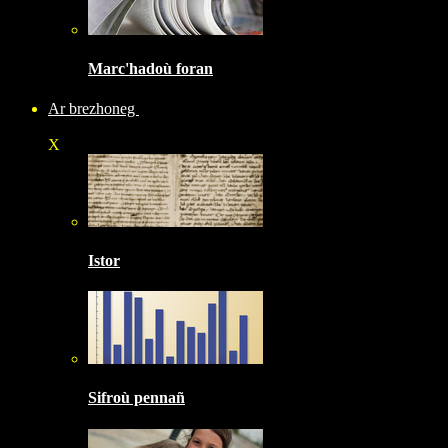
Marc'hadoù foran
Ar brezhoneg
X
Istor
Sifroù pennañ