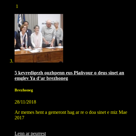
1
5 kevredigezh ouzhpenn eus Plañvour o deus sinet an
emglev Ya d’ar brezhoneg
Brezhoneg
28/11/2018
Ar memes hent a gemeront hag ar re o doa sinet e miz Mae
2017
Lenn ar peurrest