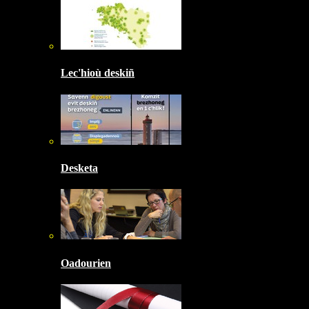
Lec'hioù deskiñ
Desketa
Oadourien