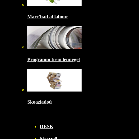
Marc'had al labour
Programm treiñ lennegel
Skoaziadoù
DESK
Skoazell