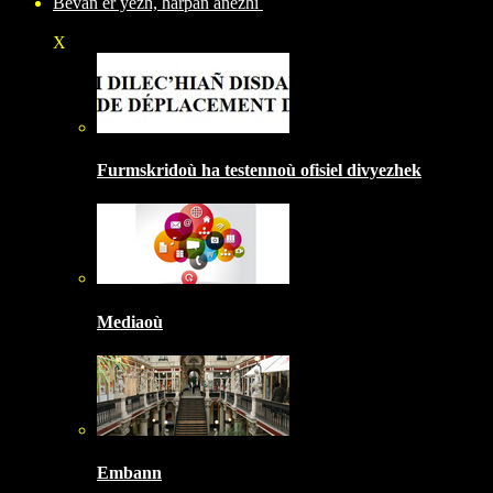
Bevañ er yezh, harpañ anezhi
X
Furmskridoù ha testennoù ofisiel divyezhek
Mediaoù
Embann