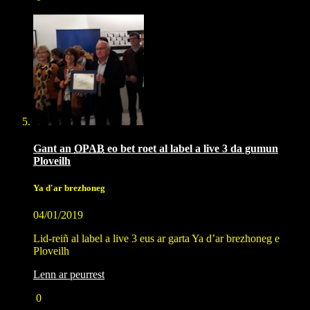
Gant an
OPAB
eo bet roet al label a live 3 da gumun
Ploveilh
Ya d'ar brezhoneg
04/01/2019
Lid-reiñ al label a live 3 eus ar garta Ya d’ar brezhoneg e
Ploveilh
Lenn ar peurrest
0