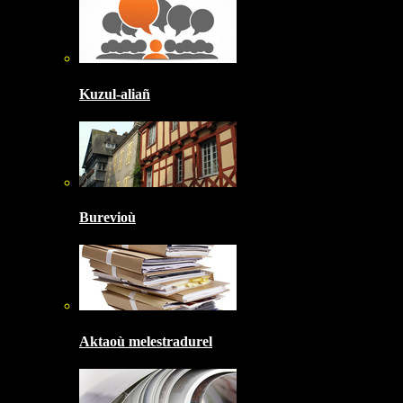
Kuzul-aliañ
Burevioù
Aktaoù melestradurel