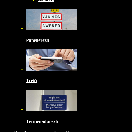
Panellerezh
Treiñ
Termenadurezh