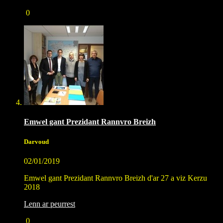
0
Emwel gant Prezidant Rannvro Breizh
Darvoud
02/01/2019
Emwel gant Prezidant Rannvro Breizh d'ar 27 a viz Kerzu
2018
Lenn ar peurrest
0