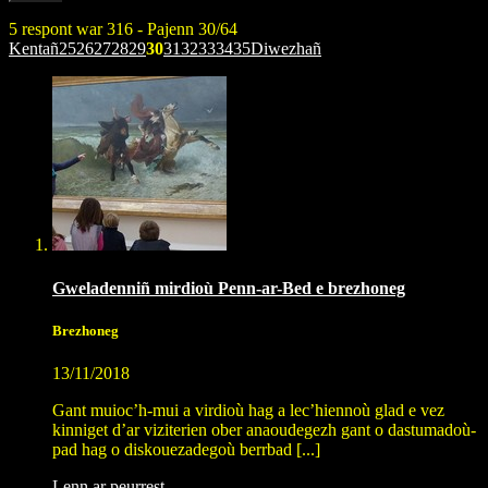
5 respont war 316 - Pajenn 30/64
Kentañ
25
26
27
28
29
30
31
32
33
34
35
Diwezhañ
Gweladenniñ mirdioù Penn-ar-Bed e brezhoneg
Brezhoneg
13/11/2018
Gant muioc’h-mui a virdioù hag a lec’hiennoù glad e vez
kinniget d’ar viziterien ober anaoudegezh gant o dastumadoù-
pad hag o diskouezadegoù berrbad [...]
Lenn ar peurrest