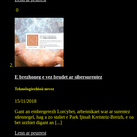
0
E brezhoneg e vez brudet ar sibersurentez
Teknologiezhioù nevez
15/11/2018
Gant an embregerezh Lorcyber, arbennikaet war ar surentez
stlennegel, hag a zo staliet e Park Ijinañ Kreisteiz-Breizh, e oa
bet urzhiet digant an [...]
Lenn ar peurrest