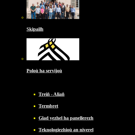
Skipailh
Poloù ha servijoù
Treiñ - Aliañ
Termbret
Glad yezhel ha panellerezh
Teknologiezhioù an niverel