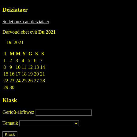
Deiziataer
Sellet ouzh an deiziataer
Darvoud ebet evit
Du 2021
Du 2021
L
M
M
Y
G
S
S
1
2
3
4
5
6
7
8
9
10
11
12
13
14
15
16
17
18
19
20
21
22
23
24
25
26
27
28
29
30
Klask
Gerioù-alc'hwez
Tematik