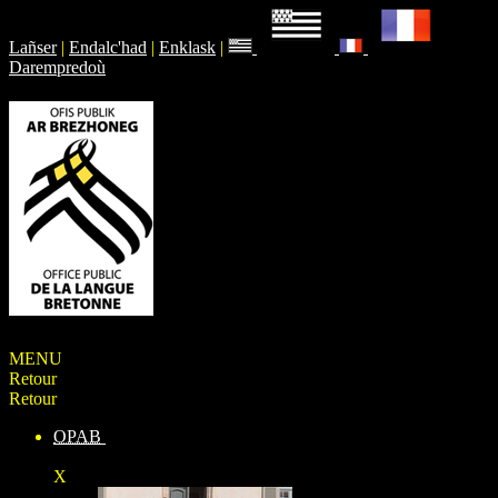
Lañser
|
Endalc'had
|
Enklask
|
Darempredoù
MENU
Retour
Retour
OPAB
X