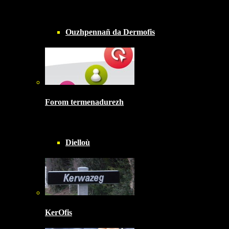
Ouzhpennañ da Dermofis
Forom termenadurezh
Dielloù
KerOfis