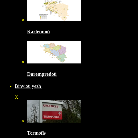
Kartennoù
Darempredoù
Binvioù yezh
X
Termofis