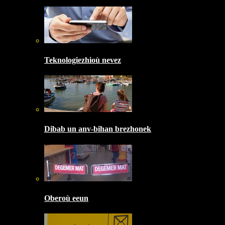
Teknologiezhioù nevez
Dibab un anv-bihan brezhonek
Oberoù eeun