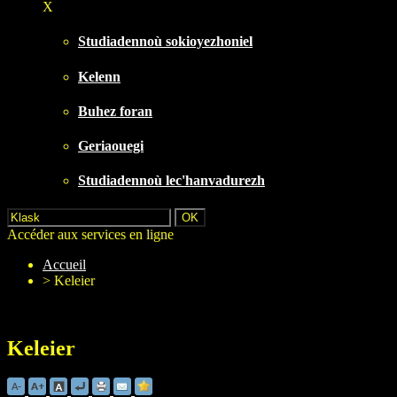
X
Studiadennoù sokioyezhoniel
Kelenn
Buhez foran
Geriaouegi
Studiadennoù lec'hanvadurezh
Accéder aux services en ligne
Accueil
>
Keleier
Keleier