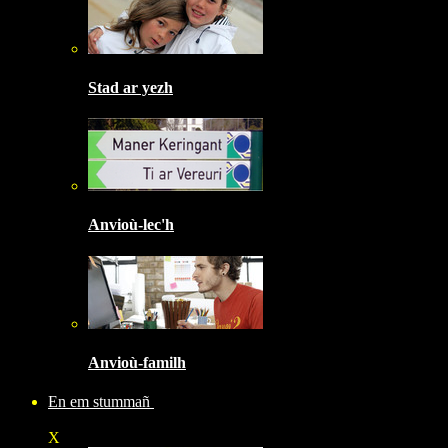
Stad ar yezh
Anvioù-lec'h
Anvioù-familh
En em stummañ
X