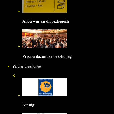
Alioù war an divyezhegezh
Prizioù dazont ar brezhoneg
Ya d'ar brezhoneg
X
Kinnig