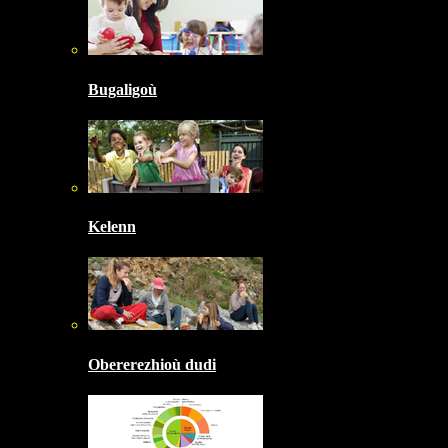
Bugaligoù
Kelenn
Obererezhioù dudi