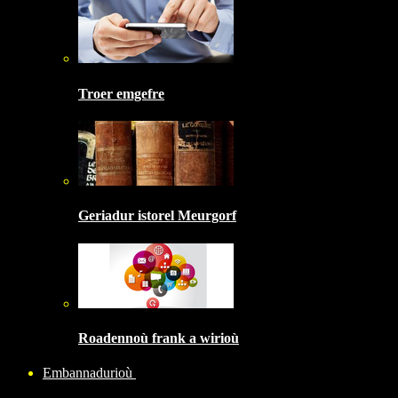
Troer emgefre
Geriadur istorel Meurgorf
Roadennoù frank a wirioù
Embannadurioù