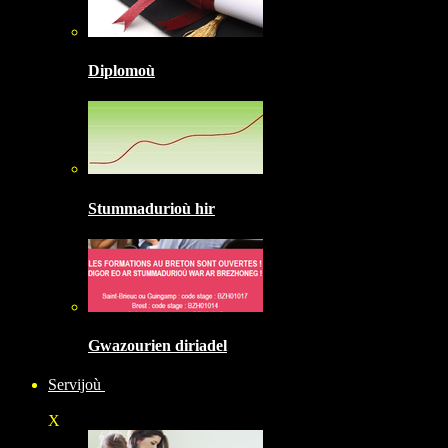
Diplomoù
Stummadurioù hir
Gwazourien diriadel
Servijoù
X