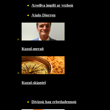
Arsellva implij ar yezhoù
Ajañs Diorren
Kuzul-merañ
Kuzul-skiantel
Divizoù hag erbedadennoù