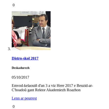
0
Distro-skol 2017
Deskadurezh
05/10/2017
Emvod-kelaouiñ d'an 3 a viz Here 2017 e Beuzid-ar-
C'hoadoù gant Rektor Akademiezh Roazhon
Lenn ar peurrest
0