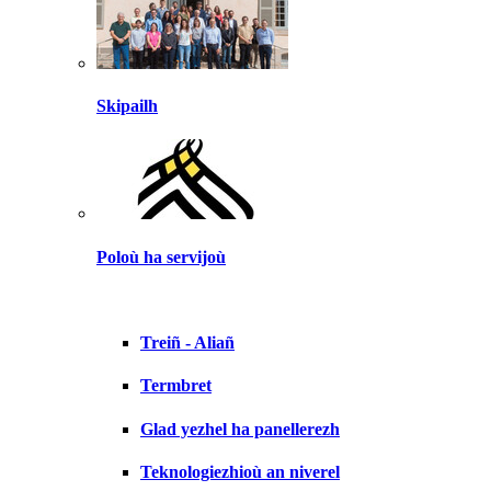
Skipailh
Poloù ha servijoù
Treiñ - Aliañ
Termbret
Glad yezhel ha panellerezh
Teknologiezhioù an niverel