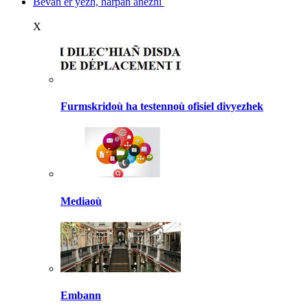
Bevañ er yezh, harpañ anezhi
X
Furmskridoù ha testennoù ofisiel divyezhek
Mediaoù
Embann