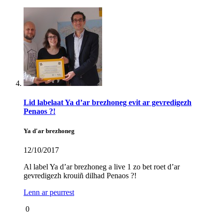
Lid labelaat Ya d’ar brezhoneg evit ar gevredigezh
Penaos ?!
Ya d'ar brezhoneg
12/10/2017
Al label Ya d’ar brezhoneg a live 1 zo bet roet d’ar
gevredigezh krouiñ dilhad Penaos ?!
Lenn ar peurrest
0