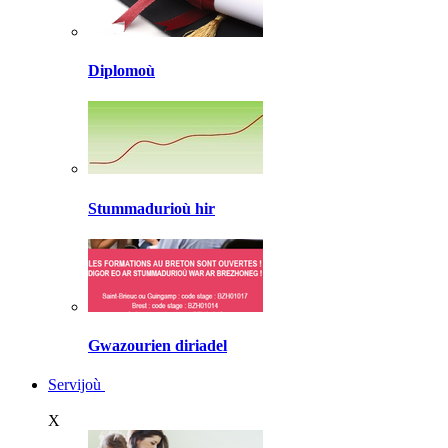
Diplomoù
Stummadurioù hir
Gwazourien diriadel
Servijoù
X