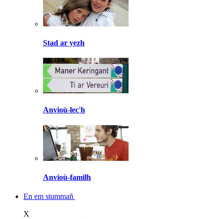
Stad ar yezh
Anvioù-lec'h
Anvioù-familh
En em stummañ
X