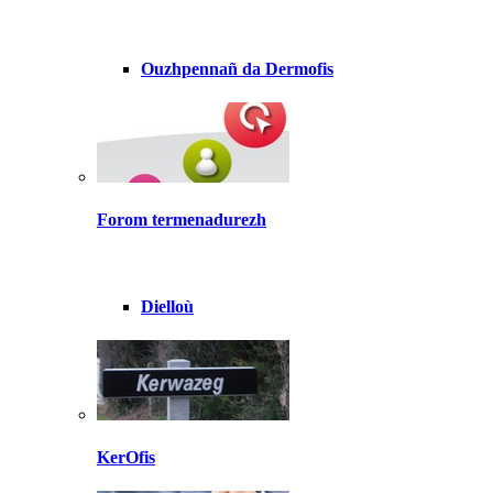
Ouzhpennañ da Dermofis
Forom termenadurezh
Dielloù
KerOfis