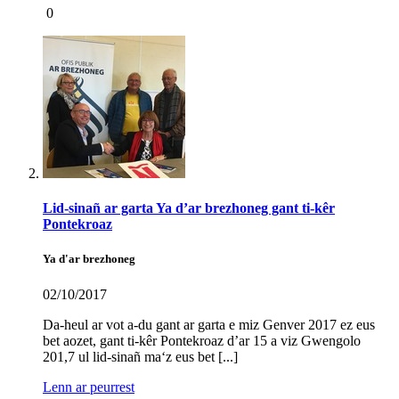
0
Lid-sinañ ar garta Ya d’ar brezhoneg gant ti-kêr
Pontekroaz
Ya d'ar brezhoneg
02/10/2017
Da-heul ar vot a-du gant ar garta e miz Genver 2017 ez eus
bet aozet, gant ti-kêr Pontekroaz d’ar 15 a viz Gwengolo
201,7 ul lid-sinañ ma‘z eus bet [...]
Lenn ar peurrest