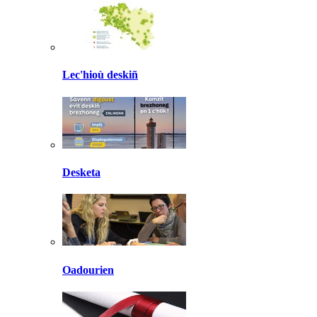
Lec'hioù deskiñ
Desketa
Oadourien