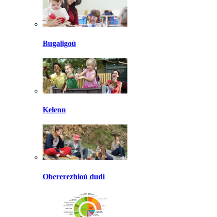
Bugaligoù
Kelenn
Obererezhioù dudi