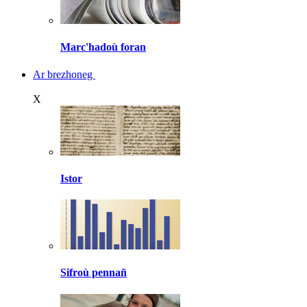
Marc'hadoù foran
Ar brezhoneg
X
Istor
Sifroù pennañ