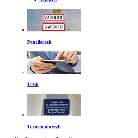
Panellerezh
Treiñ
Termenadurezh