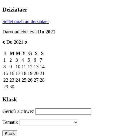
Deiziataer
Sellet ouzh an deiziataer
Darvoud ebet evit
Du 2021
Du 2021
L
M
M
Y
G
S
S
1
2
3
4
5
6
7
8
9
10
11
12
13
14
15
16
17
18
19
20
21
22
23
24
25
26
27
28
29
30
Klask
Gerioù-alc'hwez
Tematik