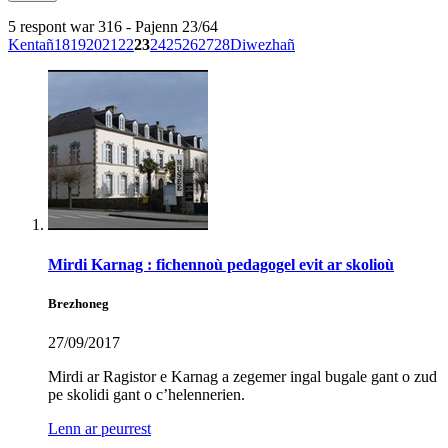
5 respont war 316 - Pajenn 23/64
Kentañ
18
19
20
21
22
23
24
25
26
27
28
Diwezhañ
Mirdi Karnag : fichennoù pedagogel evit ar skolioù
Brezhoneg
27/09/2017
Mirdi ar Ragistor e Karnag a zegemer ingal bugale gant o zud
pe skolidi gant o c’helennerien.
Lenn ar peurrest