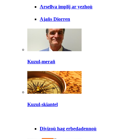
Arsellva implij ar yezhoù
Ajañs Diorren
Kuzul-merañ
Kuzul-skiantel
Divizoù hag erbedadennoù