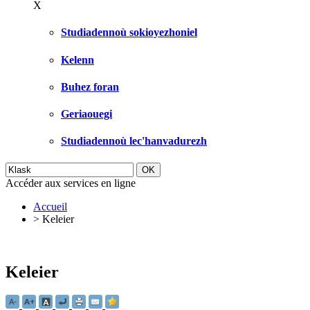
X
Studiadennoù sokioyezhoniel
Kelenn
Buhez foran
Geriaouegi
Studiadennoù lec'hanvadurezh
Accéder aux services en ligne
Accueil
>
Keleier
Keleier