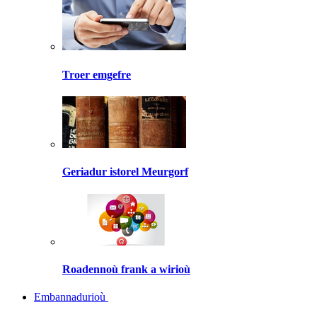
Troer emgefre
Geriadur istorel Meurgorf
Roadennoù frank a wirioù
Embannadurioù