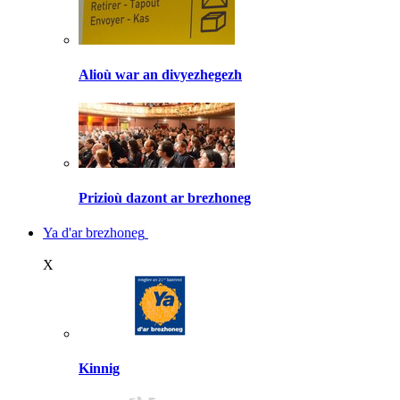
Alioù war an divyezhegezh
Prizioù dazont ar brezhoneg
Ya d'ar brezhoneg
X
Kinnig