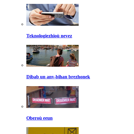
Teknologiezhioù nevez
Dibab un anv-bihan brezhonek
Oberoù eeun