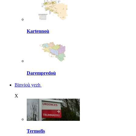
Kartennoù
Darempredoù
Binvioù yezh
X
Termofis