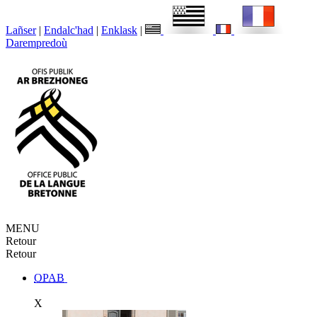
Lañser
|
Endalc'had
|
Enklask
|
Darempredoù
MENU
Retour
Retour
OPAB
X