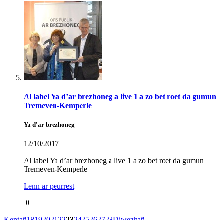
Al label Ya d’ar brezhoneg a live 1 a zo bet roet da gumun
Tremeven-Kemperle
Ya d'ar brezhoneg
12/10/2017
Al label Ya d’ar brezhoneg a live 1 a zo bet roet da gumun
Tremeven-Kemperle
Lenn ar peurrest
0
Kentañ
18
19
20
21
22
23
24
25
26
27
28
Diwezhañ