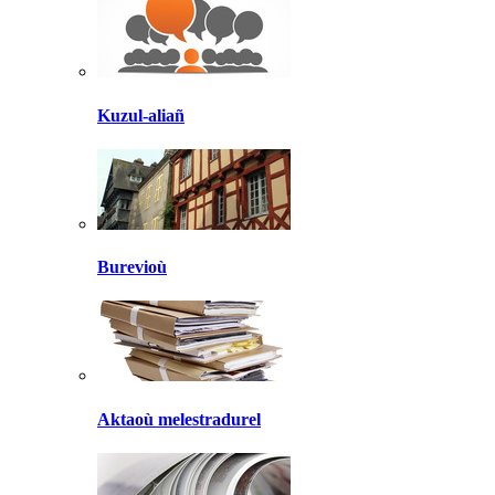
Kuzul-aliañ
Burevioù
Aktaoù melestradurel