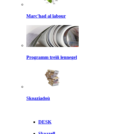
Marc'had al labour
Programm treiñ lennegel
Skoaziadoù
DESK
Skoazell