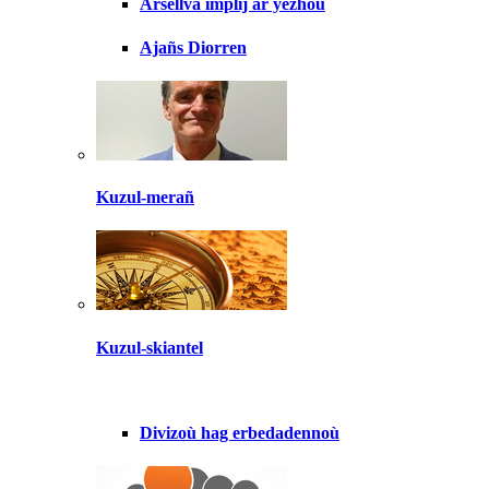
Arsellva implij ar yezhoù
Ajañs Diorren
Kuzul-merañ
Kuzul-skiantel
Divizoù hag erbedadennoù