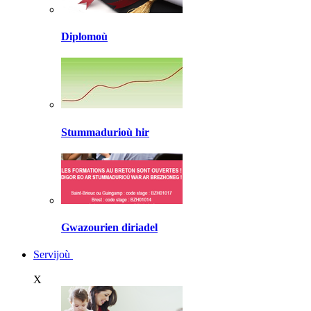
Diplomoù
Stummadurioù hir
Gwazourien diriadel
Servijoù
X