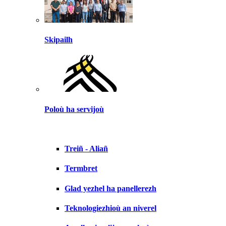
Skipailh
Poloù ha servijoù
Treiñ - Aliañ
Termbret
Glad yezhel ha panellerezh
Teknologiezhioù an niverel