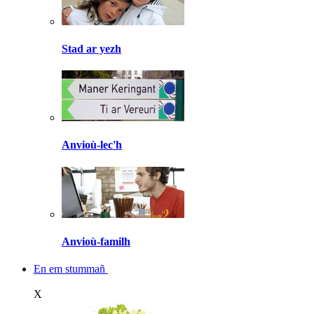
Stad ar yezh
Anvioù-lec'h
Anvioù-familh
En em stummañ
X