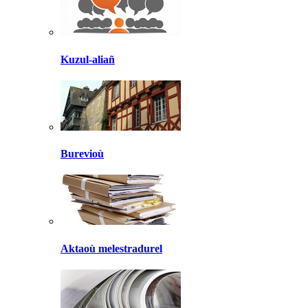
Kuzul-aliañ
Burevioù
Aktaoù melestradurel