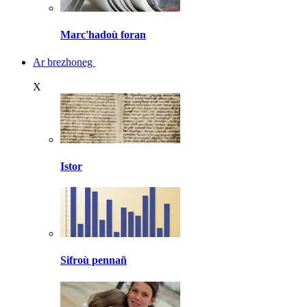
Marc'hadoù foran
Ar brezhoneg
X
Istor
Sifroù pennañ