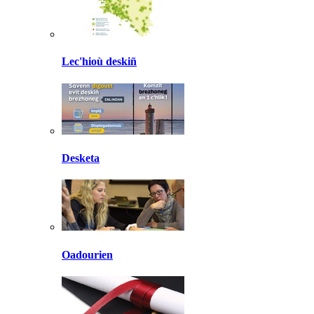
Lec'hioù deskiñ
Desketa
Oadourien