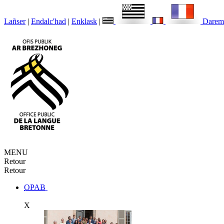
Lañser
|
Endalc'had
|
Enklask
|
Darem
MENU
Retour
Retour
OPAB
X