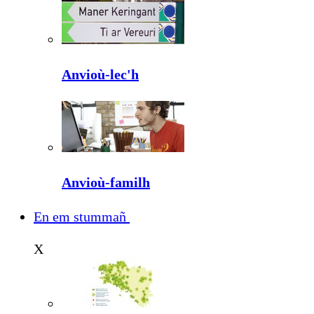
Anvioù-lec'h
Anvioù-familh
En em stummañ
X