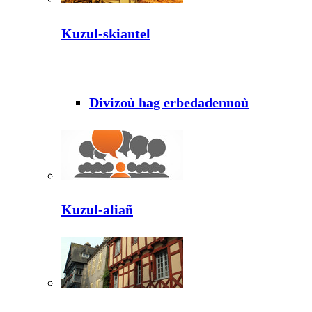
Kuzul-skiantel
Divizoù hag erbedadennoù
Kuzul-aliañ