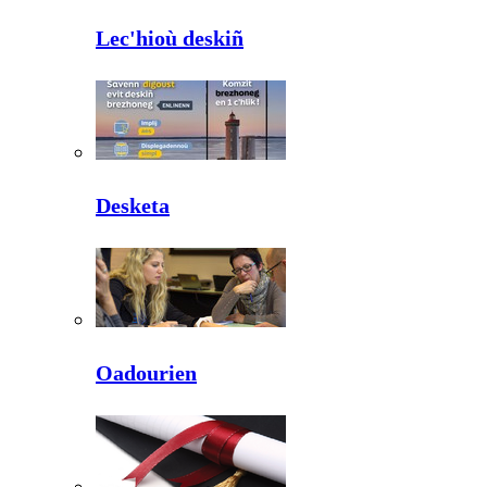
Lec'hioù deskiñ
Desketa
Oadourien