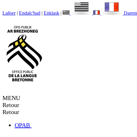
Lañser
|
Endalc'had
|
Enklask
|
Darem
MENU
Retour
Retour
OPAB