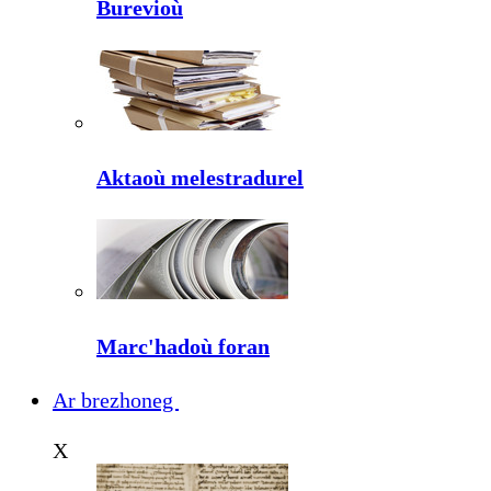
Burevioù
Aktaoù melestradurel
Marc'hadoù foran
Ar brezhoneg
X