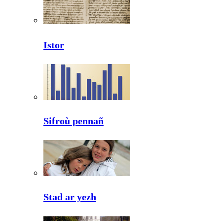
Istor
Sifroù pennañ
Stad ar yezh