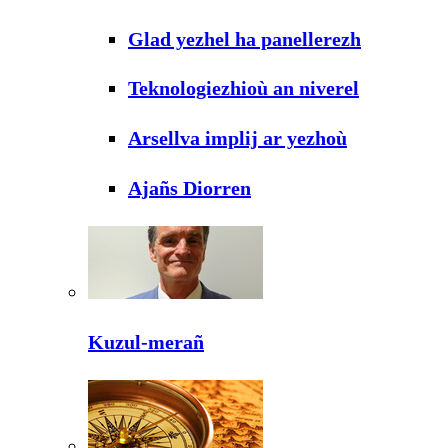
Glad yezhel ha panellerezh
Teknologiezhioù an niverel
Arsellva implij ar yezhoù
Ajañs Diorren
Kuzul-merañ