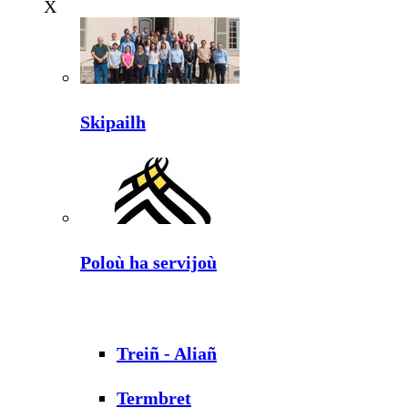
X
Skipailh
Poloù ha servijoù
Treiñ - Aliañ
Termbret