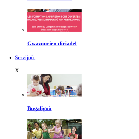
Gwazourien diriadel
Servijoù
X
Bugaligoù