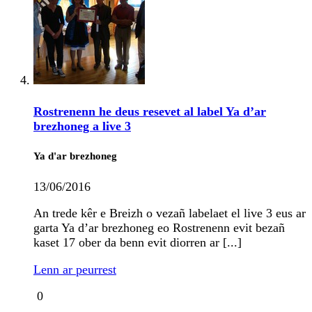
Rostrenenn he deus resevet al label Ya d’ar
brezhoneg a live 3
Ya d'ar brezhoneg
13/06/2016
An trede kêr e Breizh o vezañ labelaet el live 3 eus ar
garta Ya d’ar brezhoneg eo Rostrenenn evit bezañ
kaset 17 ober da benn evit diorren ar [...]
Lenn ar peurrest
0