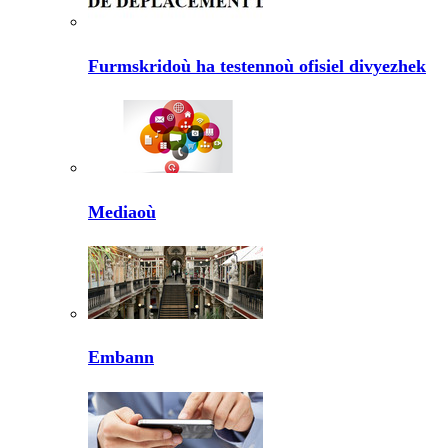
Furmskridoù ha testennoù ofisiel divyezhek
Mediaoù
Embann