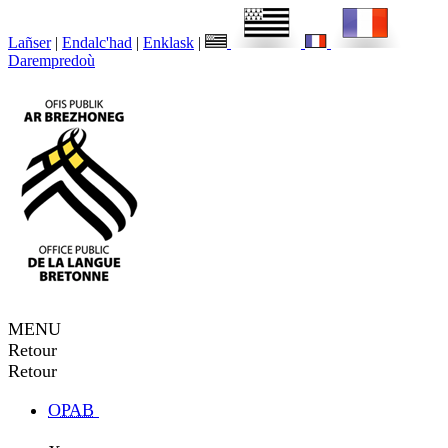
Lañser
|
Endalc'had
|
Enklask
|
Darempredoù
MENU
Retour
Retour
OPAB