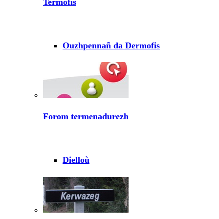
Termofis
Ouzhpennañ da Dermofis
Forom termenadurezh
Dielloù