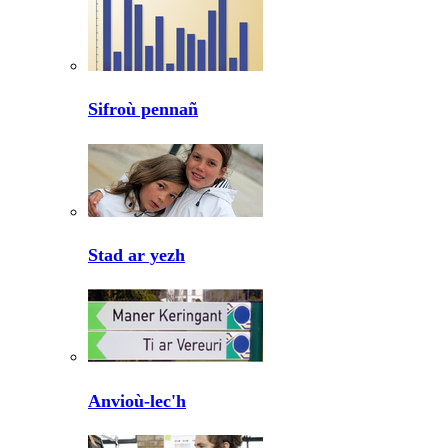
Sifroù pennañ
Stad ar yezh
Anvioù-lec'h