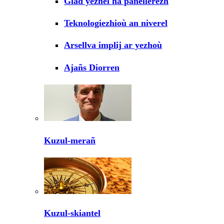
Glad yezhel ha panellerezh
Teknologiezhioù an niverel
Arsellva implij ar yezhoù
Ajañs Diorren
Kuzul-merañ
Kuzul-skiantel