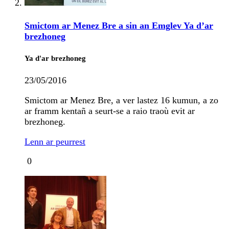
Smictom ar Menez Bre a sin an Emglev Ya d’ar
brezhoneg
Ya d'ar brezhoneg
23/05/2016
Smictom ar Menez Bre, a ver lastez 16 kumun, a zo
ar framm kentañ a seurt-se a raio traoù evit ar
brezhoneg.
Lenn ar peurrest
0