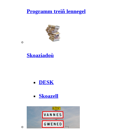
Programm treiñ lennegel
Skoaziadoù
DESK
Skoazell