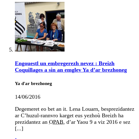
Engouestl un embregerezh nevez : Breizh
Coquillages a sin an emglev Ya d’ar brezhoneg
Ya d'ar brezhoneg
14/06/2016
Degemeret eo bet an it. Lena Louarn, besprezidantez
ar C’huzul-rannvro karget eus yezhoù Breizh ha
prezidantez an
OPAB
, d’ar Yaou 9 a viz 2016 e sez
[...]