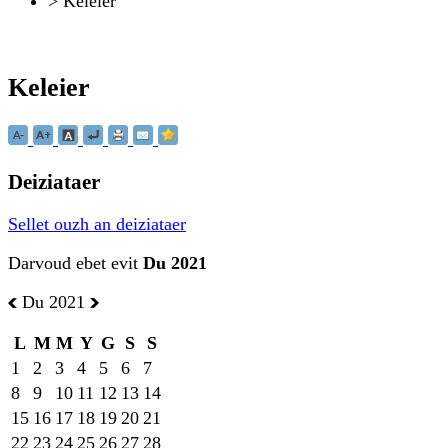
>
Keleier
Keleier
Deiziataer
Sellet ouzh an deiziataer
Darvoud ebet evit
Du 2021
Du 2021
L
M
M
Y
G
S
S
1
2
3
4
5
6
7
8
9
10
11
12
13
14
15
16
17
18
19
20
21
22
23
24
25
26
27
28