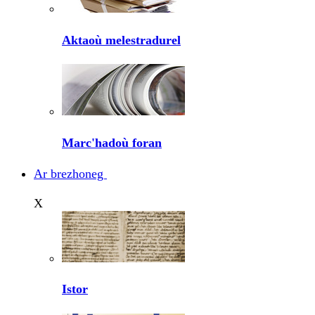
Aktaoù melestradurel
Marc'hadoù foran
Ar brezhoneg
X
Istor