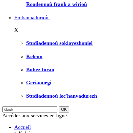
Roadennoù frank a wirioù
Embannadurioù
X
Studiadennoù sokioyezhoniel
Kelenn
Buhez foran
Geriaouegi
Studiadennoù lec'hanvadurezh
Accéder aux services en ligne
Accueil