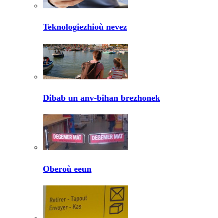
Teknologiezhioù nevez
Dibab un anv-bihan brezhonek
Oberoù eeun