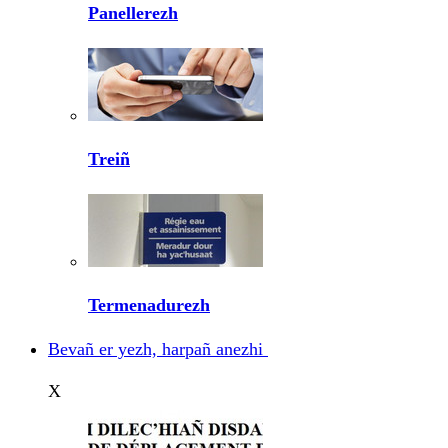
Panellerezh
Treiñ
Termenadurezh
Bevañ er yezh, harpañ anezhi
X