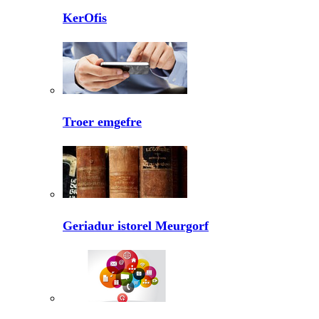
KerOfis
Troer emgefre
Geriadur istorel Meurgorf