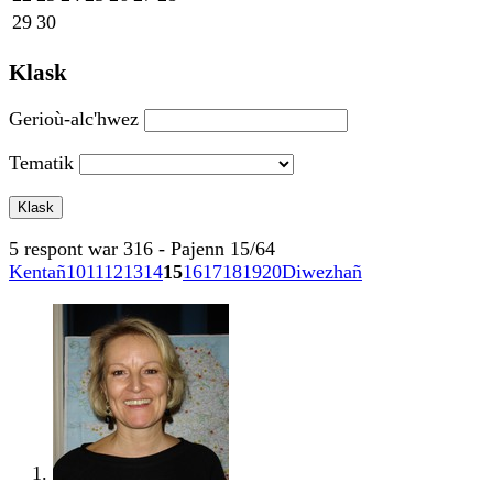
29
30
Klask
Gerioù-alc'hwez
Tematik
5 respont war 316 - Pajenn 15/64
Kentañ
10
11
12
13
14
15
16
17
18
19
20
Diwezhañ