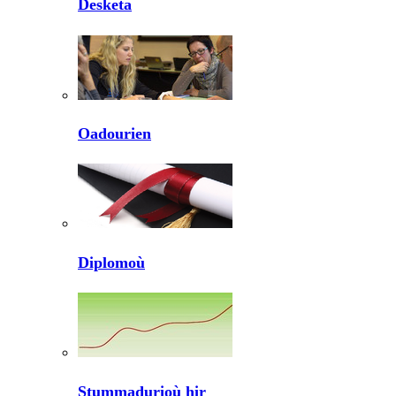
Desketa
Oadourien
Diplomoù
Stummadurioù hir