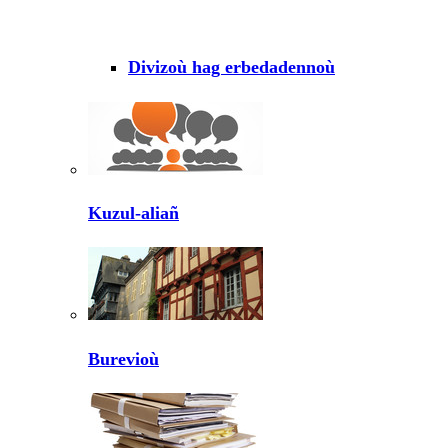
Divizoù hag erbedadennoù
Kuzul-aliañ
Burevioù