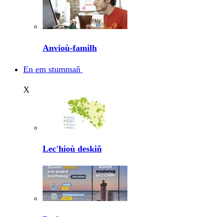
Anvioù-familh
En em stummañ
X
Lec'hioù deskiñ