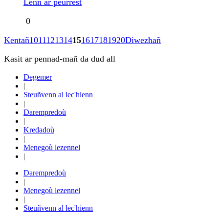
Lenn ar peurrest
0
Kentañ
10
11
12
13
14
15
16
17
18
19
20
Diwezhañ
Kasit ar pennad-mañ da dud all
Degemer
|
Steuñvenn al lec'hienn
|
Darempredoù
|
Kredadoù
|
Menegoù lezennel
|
Darempredoù
|
Menegoù lezennel
|
Steuñvenn al lec'hienn