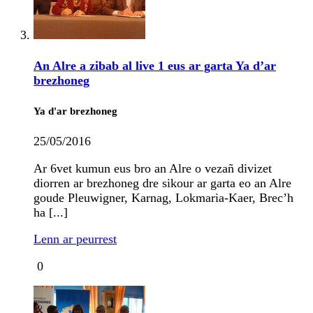
An Alre a zibab al live 1 eus ar garta Ya d’ar
brezhoneg
Ya d'ar brezhoneg
25/05/2016
Ar 6vet kumun eus bro an Alre o vezañ divizet
diorren ar brezhoneg dre sikour ar garta eo an Alre
goude Pleuwigner, Karnag, Lokmaria-Kaer, Brec’h
ha [...]
Lenn ar peurrest
0