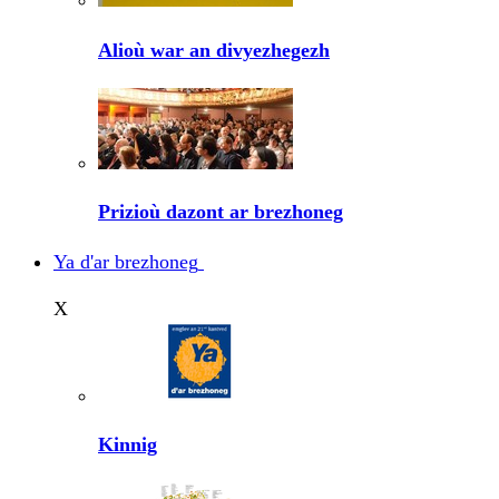
Alioù war an divyezhegezh
Prizioù dazont ar brezhoneg
Ya d'ar brezhoneg
X
Kinnig