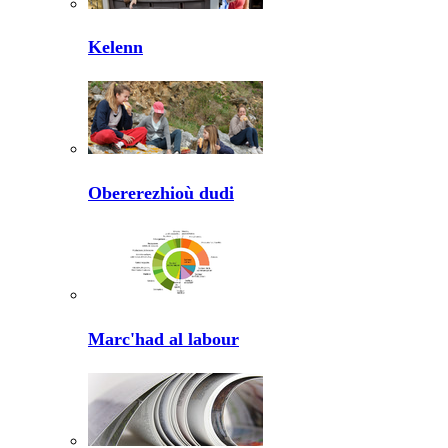
Kelenn
Obererezhioù dudi
Marc'had al labour