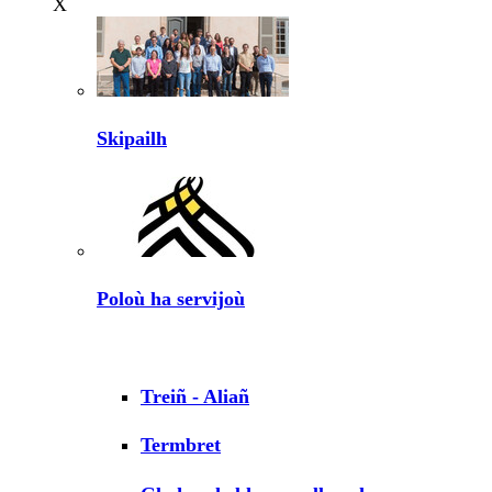
X
Skipailh
Poloù ha servijoù
Treiñ - Aliañ
Termbret