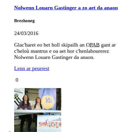
Nolwenn Louarn Gastinger a zo aet da anaon
Brezhoneg
24/03/2016
Glac'haret eo bet holl skipailh an
OPAB
gant ar
c'heloù mantrus e oa aet hor c'henlabourerez
Nolwenn Louarn Gastinger da anaon.
Lenn ar peurrest
0