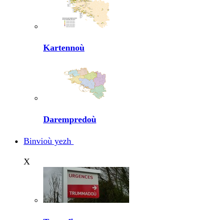
Kartennoù
Darempredoù
Binvioù yezh
X