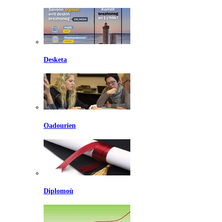
Desketa
Oadourien
Diplomoù