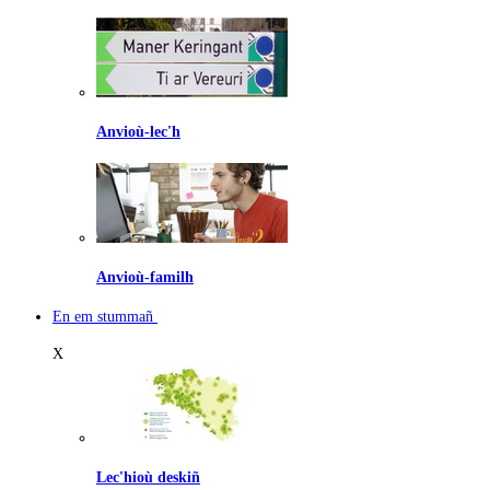
Anvioù-lec'h
Anvioù-familh
En em stummañ
X
Lec'hioù deskiñ