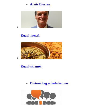
Ajañs Diorren
Kuzul-merañ
Kuzul-skiantel
Divizoù hag erbedadennoù