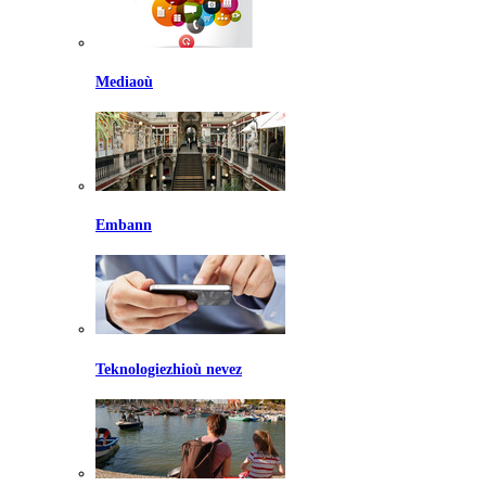
Mediaoù
Embann
Teknologiezhioù nevez