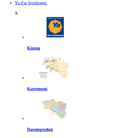
Ya d'ar brezhoneg
X
Kinnig
Kartennoù
Darempredoù