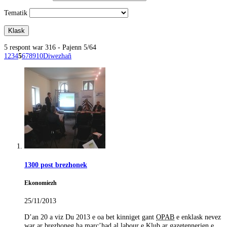
Tematik
5 respont war 316 - Pajenn 5/64
1
2
3
4
5
6
7
8
9
10
Diwezhañ
1300 post brezhonek
Ekonomiezh
25/11/2013
D’an 20 a viz Du 2013 e oa bet kinniget gant
OPAB
e enklask nevez
war ar brezhoneg ha marc’had al labour e Klub ar gazetennerien e