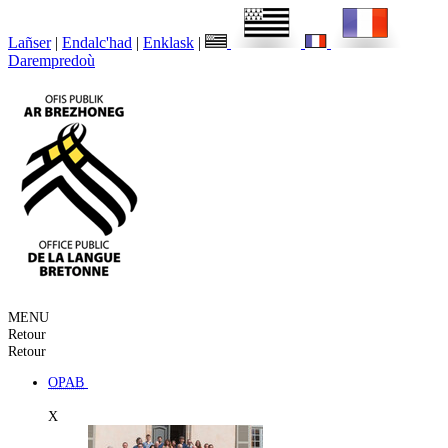
Lañser
|
Endalc'had
|
Enklask
|
Darempredoù
MENU
Retour
Retour
OPAB
X