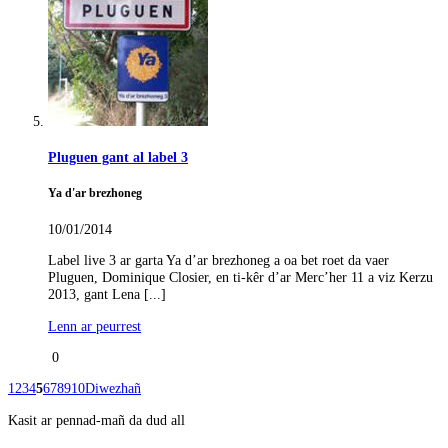
Pluguen gant al label 3
Ya d'ar brezhoneg
10/01/2014
Label live 3 ar garta Ya d’ar brezhoneg a oa bet roet da vaer
Pluguen, Dominique Closier, en ti-kêr d’ar Merc’her 11 a viz Kerzu
2013, gant Lena [...]
Lenn ar peurrest
0
1
2
3
4
5
6
7
8
9
10
Diwezhañ
Kasit ar pennad-mañ da dud all