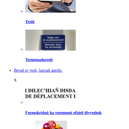
Treiñ
Termenadurezh
Bevañ er yezh, harpañ anezhi
X
Furmskridoù ha testennoù ofisiel divyezhek