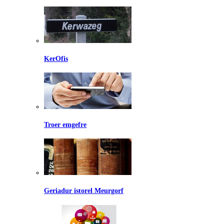
KerOfis
Troer emgefre
Geriadur istorel Meurgorf