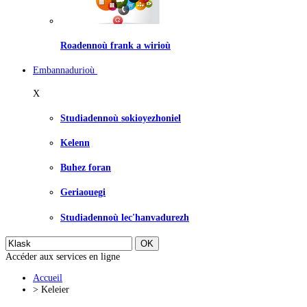
Roadennoù frank a wirioù
Embannadurioù
X
Studiadennoù sokioyezhoniel
Kelenn
Buhez foran
Geriaouegi
Studiadennoù lec'hanvadurezh
Accéder aux services en ligne
Accueil
>
Keleier