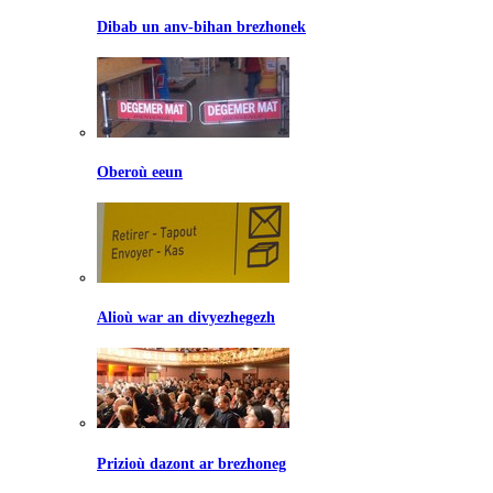
Dibab un anv-bihan brezhonek
Oberoù eeun
Alioù war an divyezhegezh
Prizioù dazont ar brezhoneg