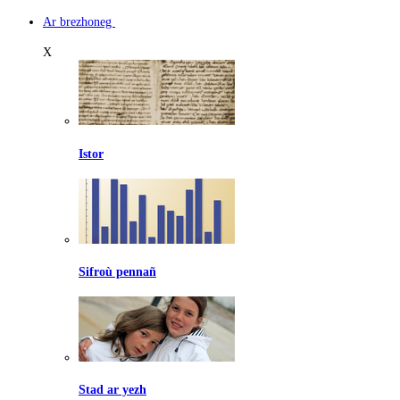
Ar brezhoneg
X
Istor
Sifroù pennañ
Stad ar yezh