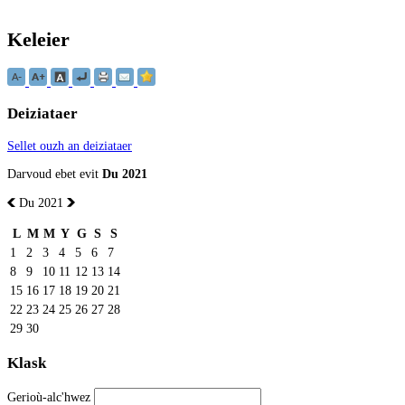
Keleier
Deiziataer
Sellet ouzh an deiziataer
Darvoud ebet evit
Du 2021
Du 2021
L
M
M
Y
G
S
S
1
2
3
4
5
6
7
8
9
10
11
12
13
14
15
16
17
18
19
20
21
22
23
24
25
26
27
28
29
30
Klask
Gerioù-alc'hwez