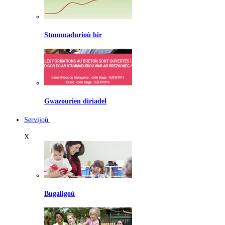
Stummadurioù hir
Gwazourien diriadel
Servijoù
X
Bugaligoù