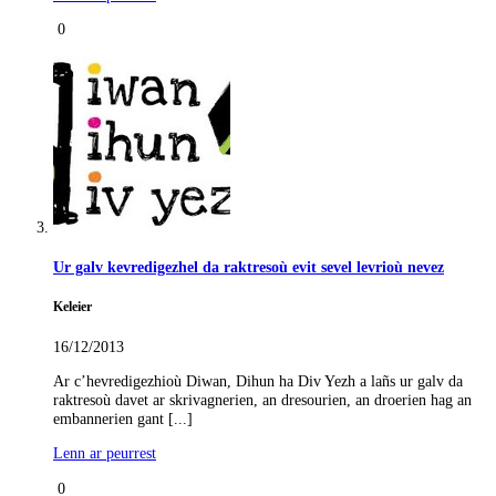
0
Ur galv kevredigezhel da raktresoù evit sevel levrioù nevez
Keleier
16/12/2013
Ar c’hevredigezhioù Diwan, Dihun ha Div Yezh a lañs ur galv da
raktresoù davet ar skrivagnerien, an dresourien, an droerien hag an
embannerien gant [...]
Lenn ar peurrest
0