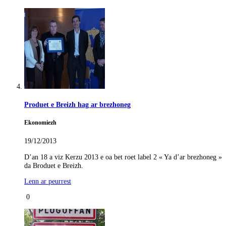
Produet e Breizh hag ar brezhoneg
Ekonomiezh
19/12/2013
D’an 18 a viz Kerzu 2013 e oa bet roet label 2 « Ya d’ar brezhoneg »
da Broduet e Breizh.
Lenn ar peurrest
0