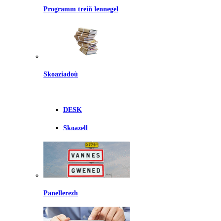
Programm treiñ lennegel
Skoaziadoù
DESK
Skoazell
Panellerezh