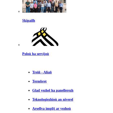
Skipailh
Poloù ha servijoù
Treiñ - Aliañ
Termbret
Glad yezhel ha panellerezh
Teknologiezhioù an niverel
Arsellva implij ar yezhoù