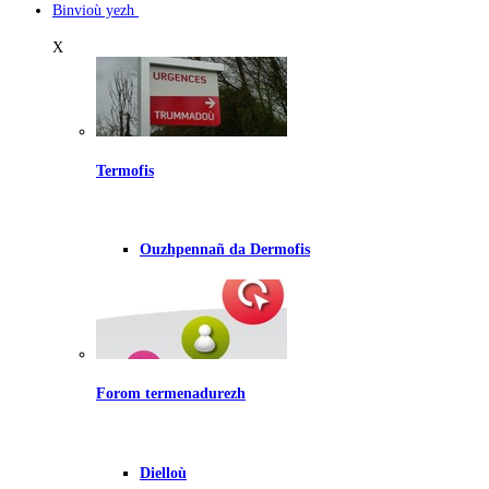
Binvioù yezh
X
Termofis
Ouzhpennañ da Dermofis
Forom termenadurezh
Dielloù