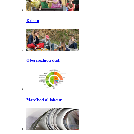
Kelenn
Obererezhioù dudi
Marc'had al labour