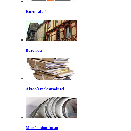
Kuzul-aliañ
Burevioù
Aktaoù melestradurel
Marc'hadoù foran