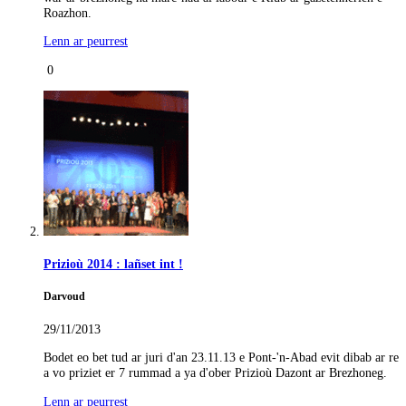
Roazhon.
Lenn ar peurrest
0
Prizioù 2014 : lañset int !
Darvoud
29/11/2013
Bodet eo bet tud ar juri d'an 23.11.13 e Pont-'n-Abad evit dibab ar re
a vo priziet er 7 rummad a ya d'ober Prizioù Dazont ar Brezhoneg.
Lenn ar peurrest