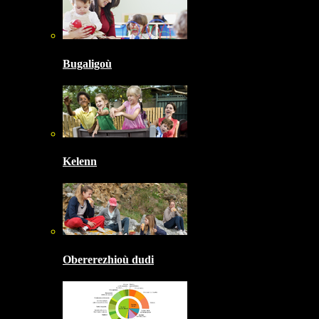
Bugaligoù
Kelenn
Obererezhioù dudi