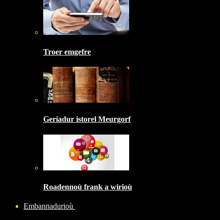
Troer emgefre
Geriadur istorel Meurgorf
Roadennoù frank a wirioù
Embannadurioù