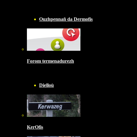
Ouzhpennañ da Dermofis
Forom termenadurezh
Dielloù
KerOfis