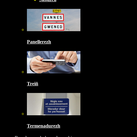
Panellerezh
Treiñ
Termenadurezh