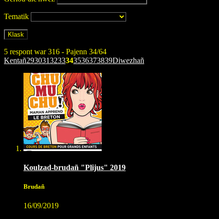
Tematik
5 respont war 316 - Pajenn 34/64
Kentañ
29
30
31
32
33
34
35
36
37
38
39
Diwezhañ
Koulzad-brudañ "Plijus" 2019
Brudañ
16/09/2019