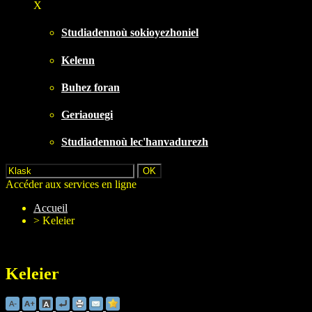
X
Studiadennoù sokioyezhoniel
Kelenn
Buhez foran
Geriaouegi
Studiadennoù lec'hanvadurezh
Accéder aux services en ligne
Accueil
>
Keleier
Keleier