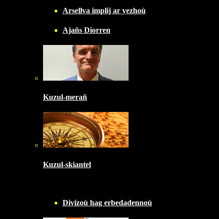
Arsellva implij ar yezhoù
Ajañs Diorren
Kuzul-merañ
Kuzul-skiantel
Divizoù hag erbedadennoù