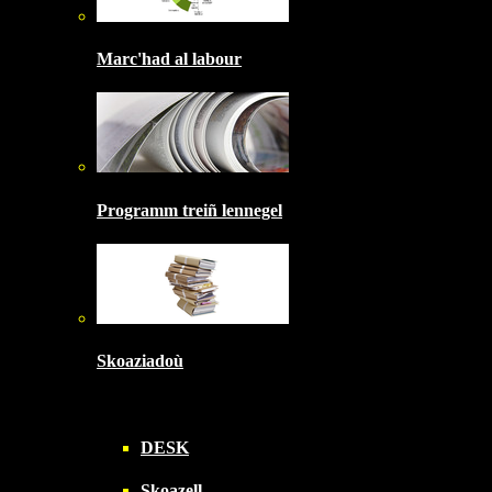
Marc'had al labour
Programm treiñ lennegel
Skoaziadoù
DESK
Skoazell