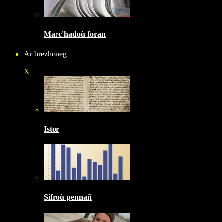
Marc'hadoù foran
Ar brezhoneg
X
Istor
Sifroù pennañ