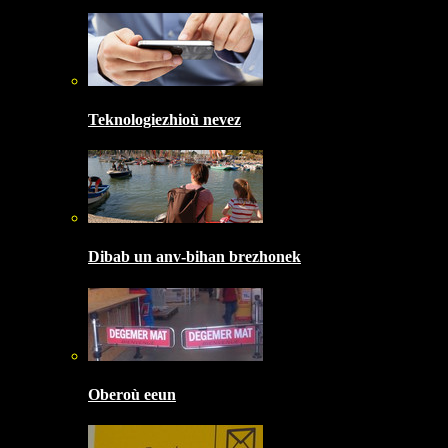
Teknologiezhioù nevez
Dibab un anv-bihan brezhonek
Oberoù eeun