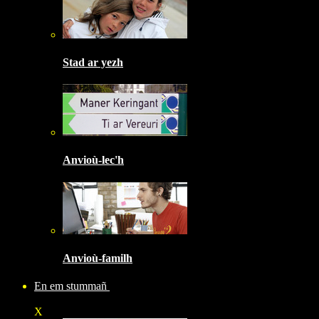
Stad ar yezh
Anvioù-lec'h
Anvioù-familh
En em stummañ
X