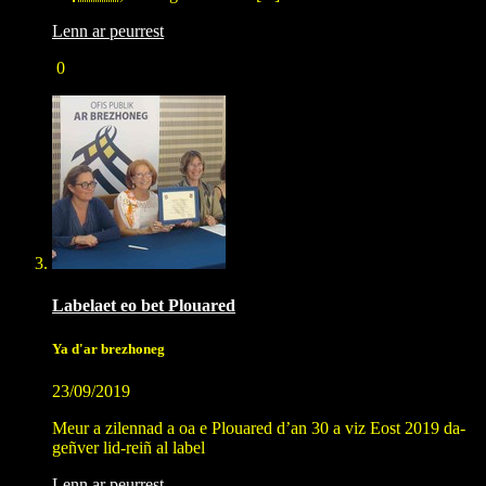
Lenn ar peurrest
0
Labelaet eo bet Plouared
Ya d'ar brezhoneg
23/09/2019
Meur a zilennad a oa e Plouared d’an 30 a viz Eost 2019 da-
geñver lid-reiñ al label
Lenn ar peurrest