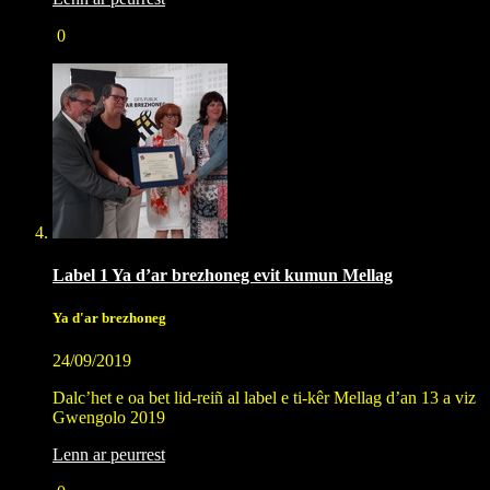
0
Label 1 Ya d’ar brezhoneg evit kumun Mellag
Ya d'ar brezhoneg
24/09/2019
Dalc’het e oa bet lid-reiñ al label e ti-kêr Mellag d’an 13 a viz
Gwengolo 2019
Lenn ar peurrest