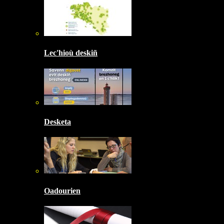
Lec'hioù deskiñ
Desketa
Oadourien