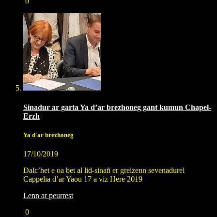
0
Sinadur ar garta Ya d’ar brezhoneg gant kumun Chapel-
Erzh
Ya d'ar brezhoneg
17/10/2019
Dalc’het e oa bet al lid-sinañ er greizenn sevenadurel
Cappelia d’ar Yaou 17 a viz Here 2019
Lenn ar peurrest
0