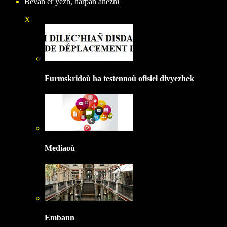
Bevañ er yezh, harpañ anezhi
X
Furmskridoù ha testennoù ofisiel divyezhek
Mediaoù
Embann