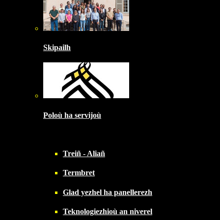
Skipailh
Poloù ha servijoù
Treiñ - Aliañ
Termbret
Glad yezhel ha panellerezh
Teknologiezhioù an niverel