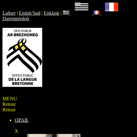
Lañser
|
Endalc'had
|
Enklask
|
Darempredoù
MENU
Retour
Retour
OPAB
X