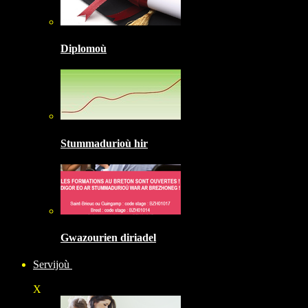
Diplomoù
Stummadurioù hir
Gwazourien diriadel
Servijoù
X