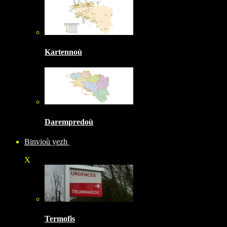
Kartennoù
Darempredoù
Binvioù yezh
X
Termofis