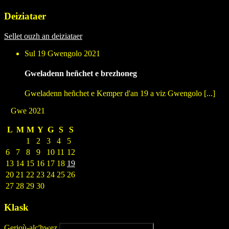
Deiziataer
Sellet ouzh an deiziataer
Sul 19 Gwengolo 2021
Gweladenn heñchet e brezhoneg
Gweladenn heñchet e Kemper d'an 19 a viz Gwengolo [...]
Gwe 2021
L
M
M
Y
G
S
S
1
2
3
4
5
6
7
8
9
10
11
12
13
14
15
16
17
18
19
20
21
22
23
24
25
26
27
28
29
30
Klask
Gerioù-alc'hwez