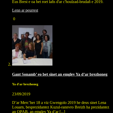
Eus Brest e oa bet roet lañs d'ar c'houlzad-brudañ e 2019.
Lenn ar peurrest
0
Gant Sonamb’ eo bet sinet an emglev Ya d’ar brezhoneg
Ya d'ar brezhoneg
23/09/2019
D’ar Merc’her 18 a viz Gwengolo 2019 he deus sinet Lena
Louarn, besprezidantez Kuzul-rannvro Breizh ha prezidantez
an
OPAB
, an emglev Ya d’ar [...]