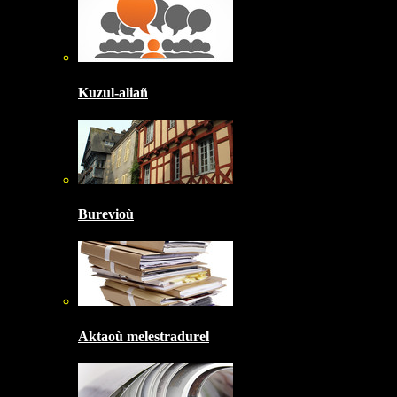
Kuzul-aliañ
Burevioù
Aktaoù melestradurel