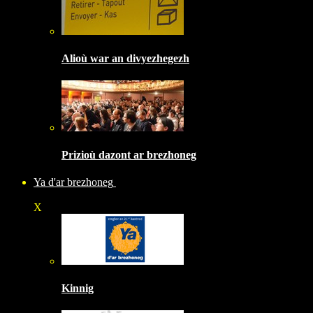
Alioù war an divyezhegezh
Prizioù dazont ar brezhoneg
Ya d'ar brezhoneg
X
Kinnig