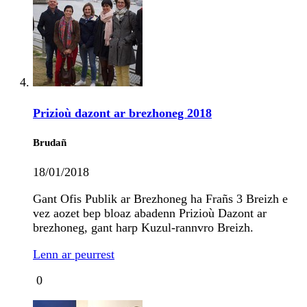
Prizioù dazont ar brezhoneg 2018
Brudañ
18/01/2018
Gant Ofis Publik ar Brezhoneg ha Frañs 3 Breizh e
vez aozet bep bloaz abadenn Prizioù Dazont ar
brezhoneg, gant harp Kuzul-rannvro Breizh.
Lenn ar peurrest
0