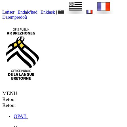
Lañser
|
Endalc'had
|
Enklask
|
Darempredoù
MENU
Retour
Retour
OPAB