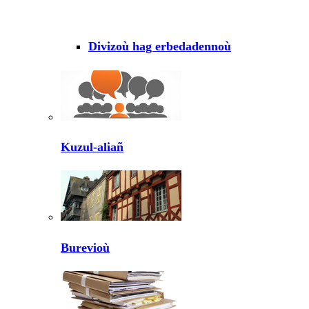
Divizoù hag erbedadennoù
Kuzul-aliañ
Burevioù