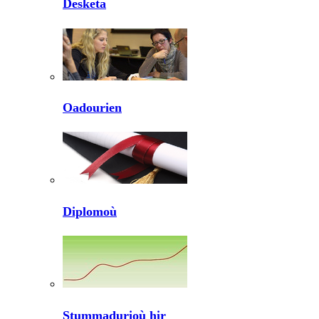
Desketa
Oadourien
Diplomoù
Stummadurioù hir