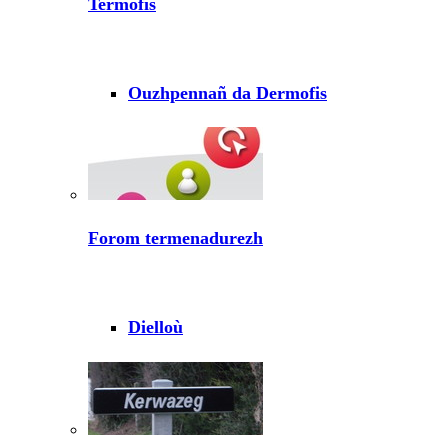
Termofis
Ouzhpennañ da Dermofis
Forom termenadurezh
Dielloù