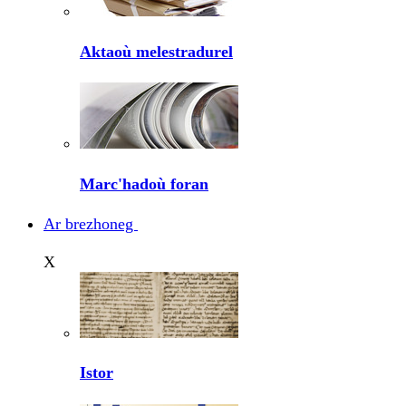
Aktaoù melestradurel
Marc'hadoù foran
Ar brezhoneg
X
Istor