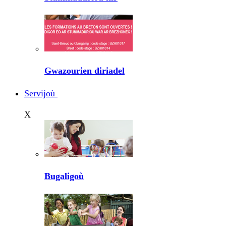
Gwazourien diriadel
Servijoù
X
Bugaligoù