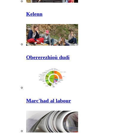
Kelenn
Obererezhioù dudi
Marc'had al labour