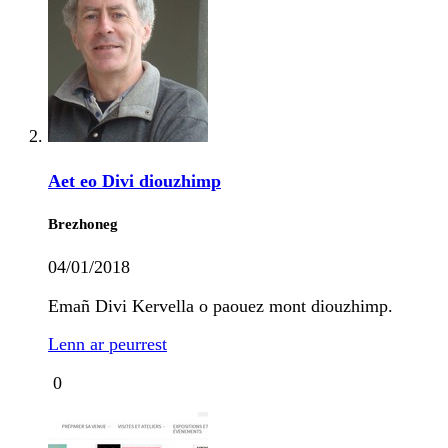
Aet eo Divi diouzhimp
Brezhoneg
04/01/2018
Emañ Divi Kervella o paouez mont diouzhimp.
Lenn ar peurrest
0