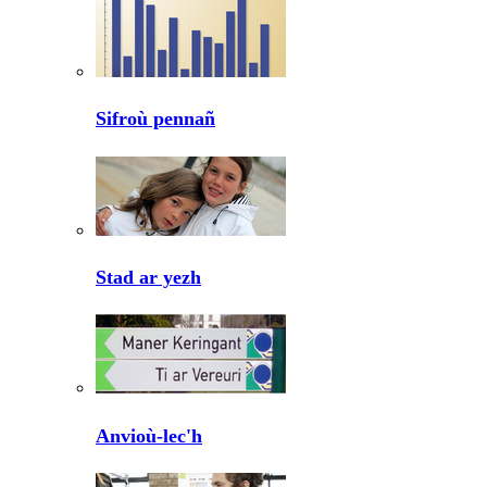
Sifroù pennañ
Stad ar yezh
Anvioù-lec'h