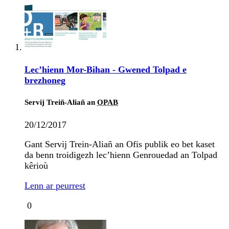
Lec’hienn Mor-Bihan - Gwened Tolpad e
brezhoneg
Servij Treiñ-Aliañ an
OPAB
20/12/2017
Gant Servij Trein-Aliañ an Ofis publik eo bet kaset
da benn troidigezh lec’hienn Genrouedad an Tolpad
kêrioù
Lenn ar peurrest
0