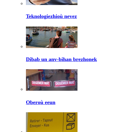
Teknologiezhioù nevez
Dibab un anv-bihan brezhonek
Oberoù eeun