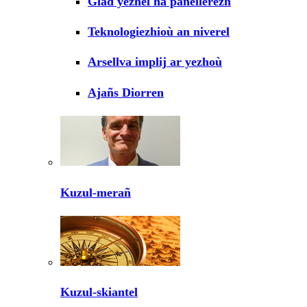
Glad yezhel ha panellerezh
Teknologiezhioù an niverel
Arsellva implij ar yezhoù
Ajañs Diorren
Kuzul-merañ
Kuzul-skiantel