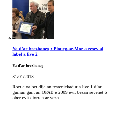
Ya d’ar brezhoneg : Ploueg-ar-Mor a resev al
label a live 2
Ya d'ar brezhoneg
31/01/2018
Roet e oa bet dija an testeniekadur a live 1 d’ar
gumun gant an
OPAB
e 2009 evit bezañ sevenet 6
ober evit diorren ar yezh.