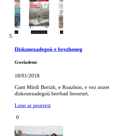
Diskouezadegoù e brezhoneg
Gweladenn
18/01/2018
Gant Mirdi Breizh, e Roazhon, e vez aozet
diskouezadegoù berrbad liesseurt.
Lenn ar peurrest
0