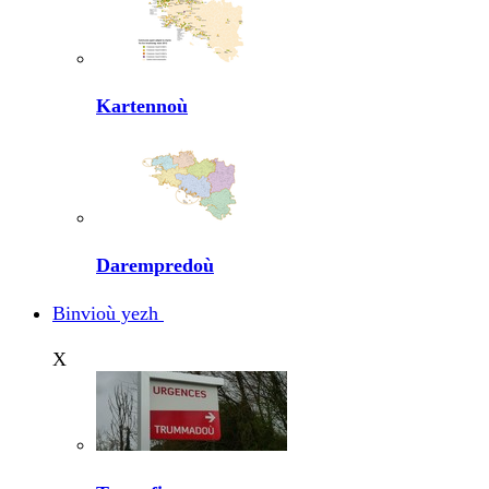
Kartennoù
Darempredoù
Binvioù yezh
X