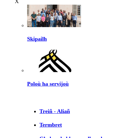
X
Skipailh
Poloù ha servijoù
Treiñ - Aliañ
Termbret