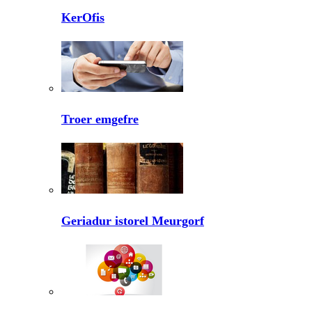
KerOfis
Troer emgefre
Geriadur istorel Meurgorf