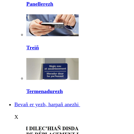
Panellerezh
Treiñ
Termenadurezh
Bevañ er yezh, harpañ anezhi
X