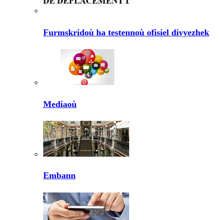
Furmskridoù ha testennoù ofisiel divyezhek
Mediaoù
Embann