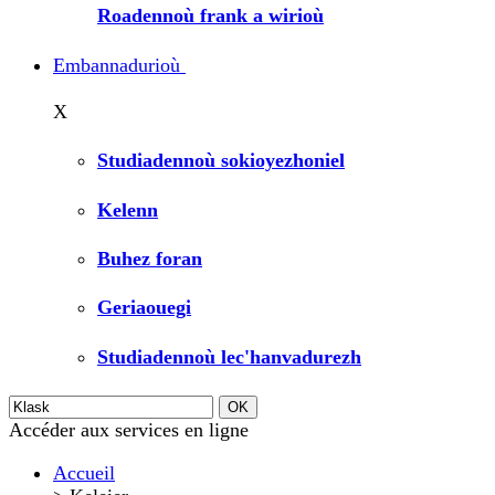
Roadennoù frank a wirioù
Embannadurioù
X
Studiadennoù sokioyezhoniel
Kelenn
Buhez foran
Geriaouegi
Studiadennoù lec'hanvadurezh
Accéder aux services en ligne
Accueil