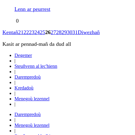
Lenn ar peurrest
0
Kentañ
21
22
23
24
25
26
27
28
29
30
31
Diwezhañ
Kasit ar pennad-mañ da dud all
Degemer
|
Steuñvenn al lec'hienn
|
Darempredoù
|
Kredadoù
|
Menegoù lezennel
|
Darempredoù
|
Menegoù lezennel
|