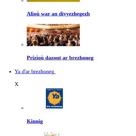
Alioù war an divyezhegezh
Prizioù dazont ar brezhoneg
Ya d'ar brezhoneg
X
Kinnig