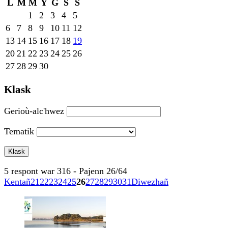
L
M
M
Y
G
S
S
1
2
3
4
5
6
7
8
9
10
11
12
13
14
15
16
17
18
19
20
21
22
23
24
25
26
27
28
29
30
Klask
Gerioù-alc'hwez
Tematik
5 respont war 316 - Pajenn 26/64
Kentañ
21
22
23
24
25
26
27
28
29
30
31
Diwezhañ