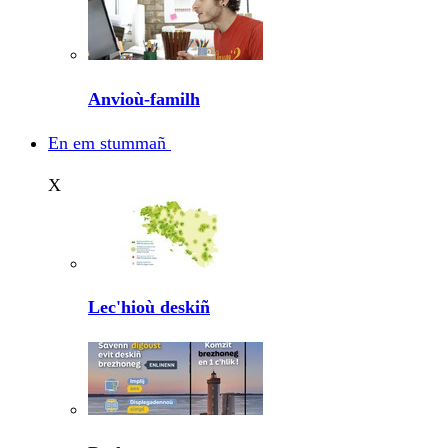
Anvioù-familh
En em stummañ
X
Lec'hioù deskiñ