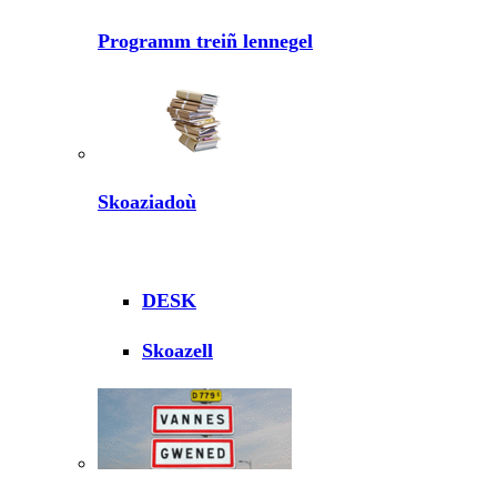
Programm treiñ lennegel
Skoaziadoù
DESK
Skoazell