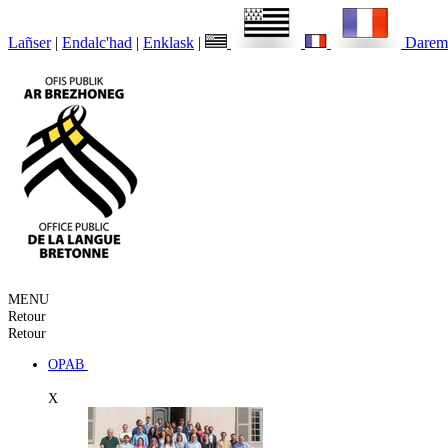
Lañser
|
Endalc'had
|
Enklask
|
Darem
MENU
Retour
Retour
OPAB
X