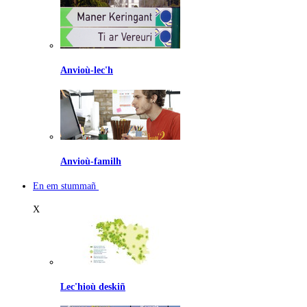
Anvioù-lec'h
Anvioù-familh
En em stummañ
X
Lec'hioù deskiñ