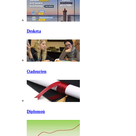
Desketa
Oadourien
Diplomoù