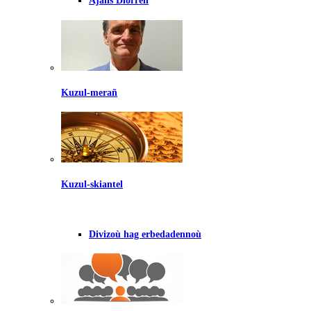
Ajañs Diorren
Kuzul-merañ
Kuzul-skiantel
Divizoù hag erbedadennoù