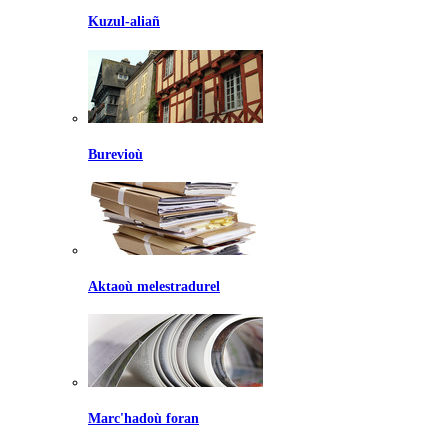
Kuzul-aliañ
Burevioù
Aktaoù melestradurel
Marc'hadoù foran