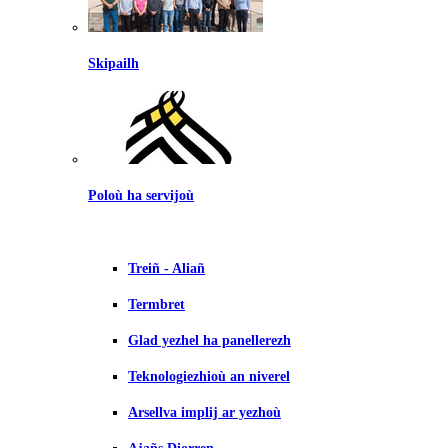
Skipailh
Poloù ha servijoù
Treiñ - Aliañ
Termbret
Glad yezhel ha panellerezh
Teknologiezhioù an niverel
Arsellva implij ar yezhoù