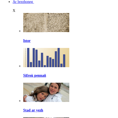
Ar brezhoneg
X
Istor
Sifroù pennañ
Stad ar yezh