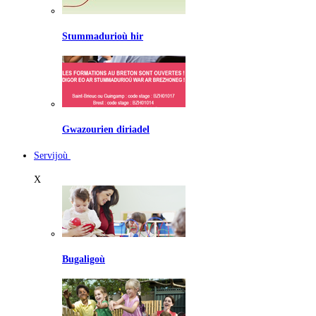
Stummadurioù hir
Gwazourien diriadel
Servijoù
X
Bugaligoù