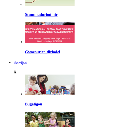
Stummadurioù hir
Gwazourien diriadel
Servijoù
X
Bugaligoù