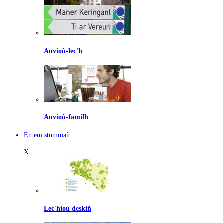
Anvioù-lec'h
Anvioù-familh
En em stummañ
X
Lec'hioù deskiñ