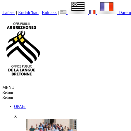
Lañser
|
Endalc'had
|
Enklask
|
Darem
MENU
Retour
Retour
OPAB
X