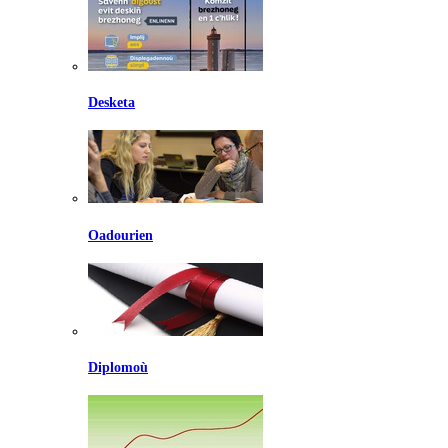
Desketa
Oadourien
Diplomoù