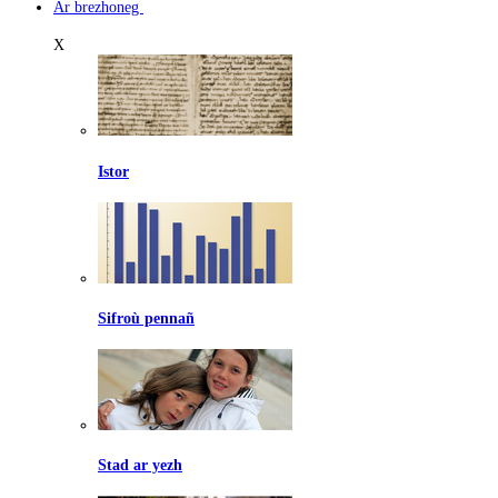
Ar brezhoneg
X
Istor
Sifroù pennañ
Stad ar yezh