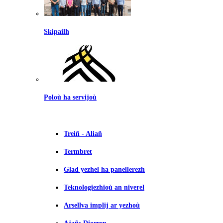
Skipailh
Poloù ha servijoù
Treiñ - Aliañ
Termbret
Glad yezhel ha panellerezh
Teknologiezhioù an niverel
Arsellva implij ar yezhoù