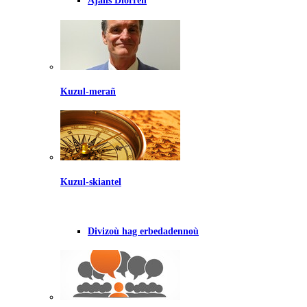
Ajañs Diorren
Kuzul-merañ
Kuzul-skiantel
Divizoù hag erbedadennoù