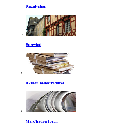
Kuzul-aliañ
Burevioù
Aktaoù melestradurel
Marc'hadoù foran