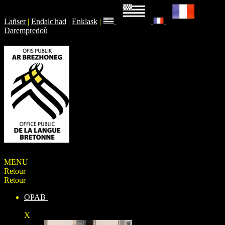
Lañser
|
Endalc'had
|
Enklask
|
Darempredoù
MENU
Retour
Retour
OPAB
X