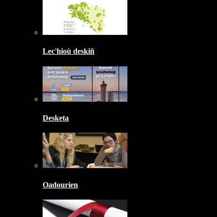
Lec'hioù deskiñ
Desketa
Oadourien