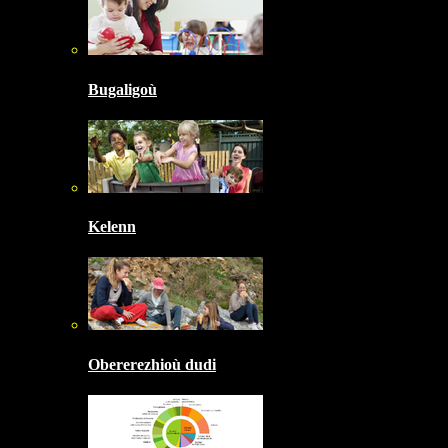
Bugaligoù
Kelenn
Obererezhioù dudi