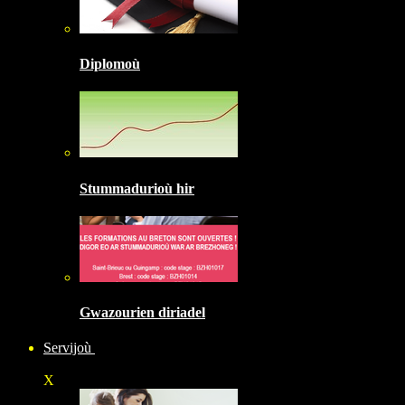
Diplomoù
Stummadurioù hir
Gwazourien diriadel
Servijoù
X