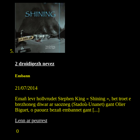
2 droidigezh nevez
Embann
21/07/2014
Emañ levr hollvrudet Stephen King « Shining », bet troet e
brezhoneg diwar ar saozneg (Stadoù-Unanet) gant Olier
Biguet, o paouez bezañ embannet gant [...]
Lenn ar peurrest
0