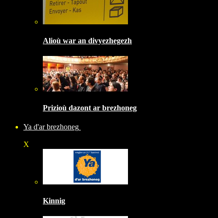
Alioù war an divyezhegezh
Prizioù dazont ar brezhoneg
Ya d'ar brezhoneg
X
Kinnig