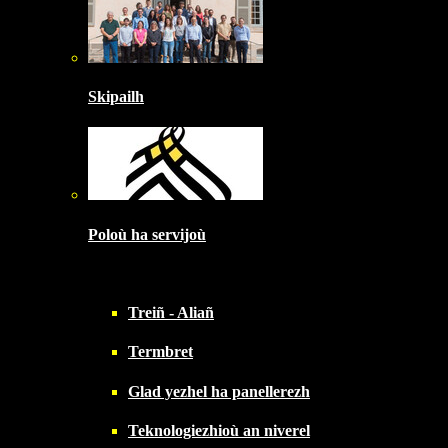
Skipailh
Poloù ha servijoù
Treiñ - Aliañ
Termbret
Glad yezhel ha panellerezh
Teknologiezhioù an niverel