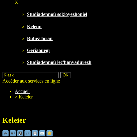
X
Studiadennoù sokioyezhoniel
Kelenn
Buhez foran
Geriaouegi
Studiadennoù lec'hanvadurezh
Accéder aux services en ligne
Accueil
>
Keleier
Keleier