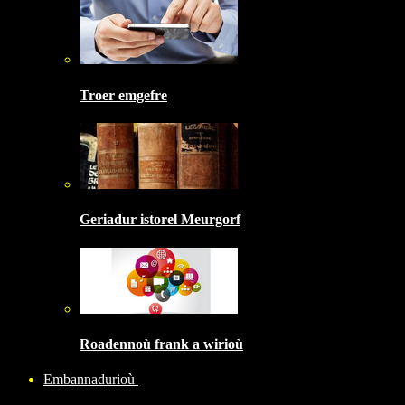
Troer emgefre
Geriadur istorel Meurgorf
Roadennoù frank a wirioù
Embannadurioù