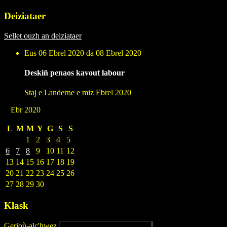
Deiziataer
Sellet ouzh an deiziataer
Eus 06 Ebrel 2020 da 08 Ebrel 2020
Deskiñ penaos kavout labour
Staj e Landerne e miz Ebrel 2020
Ebr 2020
L
M
M
Y
G
S
S
1
2
3
4
5
6
7
8
9
10
11
12
13
14
15
16
17
18
19
20
21
22
23
24
25
26
27
28
29
30
Klask
Gerioù-alc'hwez