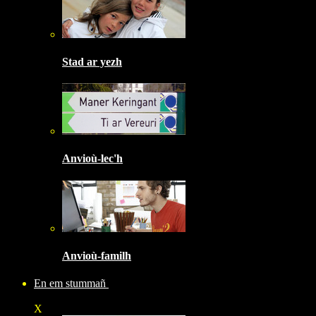
Stad ar yezh
Anvioù-lec'h
Anvioù-familh
En em stummañ
X