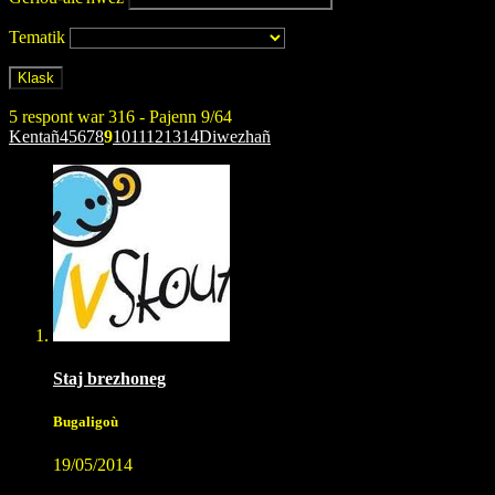
Tematik
5 respont war 316 - Pajenn 9/64
Kentañ
4
5
6
7
8
9
10
11
12
13
14
Diwezhañ
Staj brezhoneg
Bugaligoù
19/05/2014