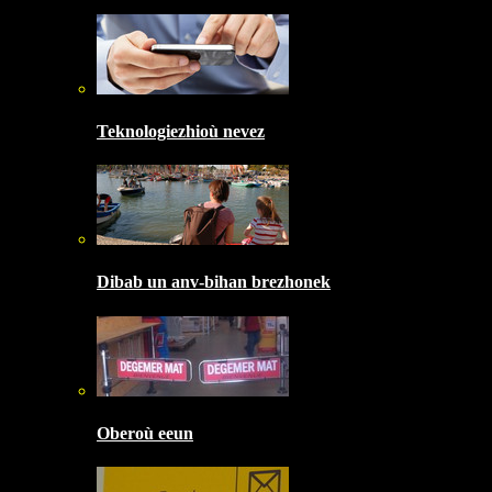
Teknologiezhioù nevez
Dibab un anv-bihan brezhonek
Oberoù eeun