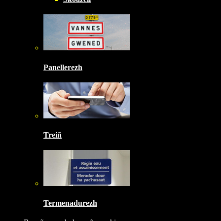
Panellerezh
Treiñ
Termenadurezh