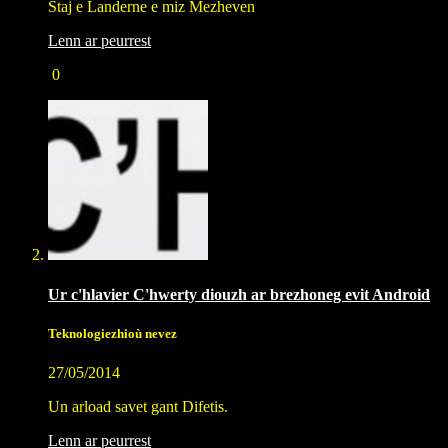
Staj e Landerne e miz Mezheven
Lenn ar peurrest
0
Ur c'hlavier C'hwerty diouzh ar brezhoneg evit Android
Teknologiezhioù nevez
27/05/2014
Un arload savet gant Difetis.
Lenn ar peurrest