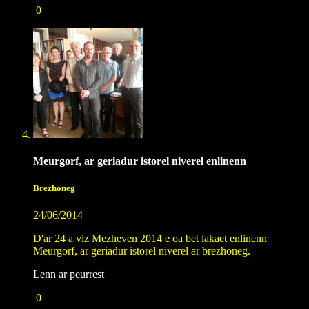
0
Meurgorf, ar geriadur istorel niverel enlinenn
Brezhoneg
24/06/2014
D'ar 24 a viz Mezheven 2014 e oa bet lakaet enlinenn
Meurgorf, ar geriadur istorel niverel ar brezhoneg.
Lenn ar peurrest
0