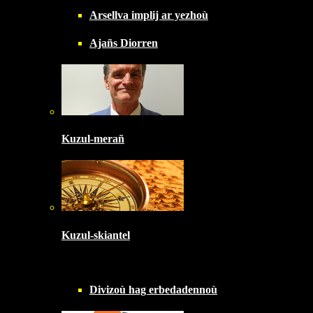
Arsellva implij ar yezhoù
Ajañs Diorren
Kuzul-merañ
Kuzul-skiantel
Divizoù hag erbedadennoù