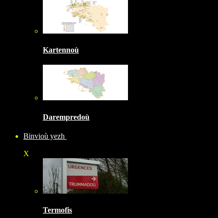
Kartennoù
Darempredoù
Binvioù yezh
X
Termofis