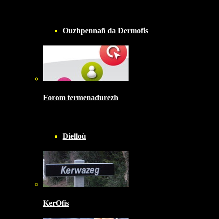
Ouzhpennañ da Dermofis
Forom termenadurezh
Dielloù
KerOfis