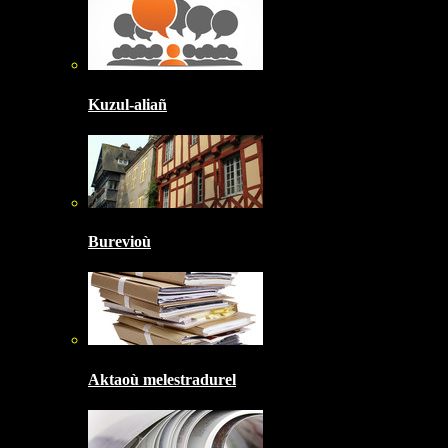
Kuzul-aliañ
Burevioù
Aktaoù melestradurel