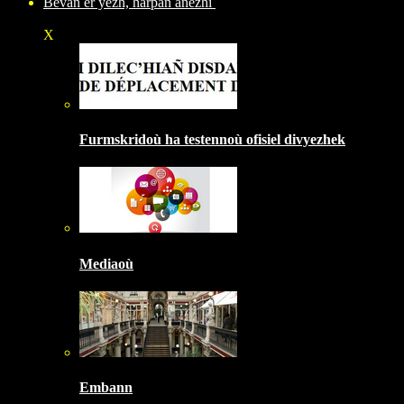
Bevañ er yezh, harpañ anezhi
X
Furmskridoù ha testennoù ofisiel divyezhek
Mediaoù
Embann