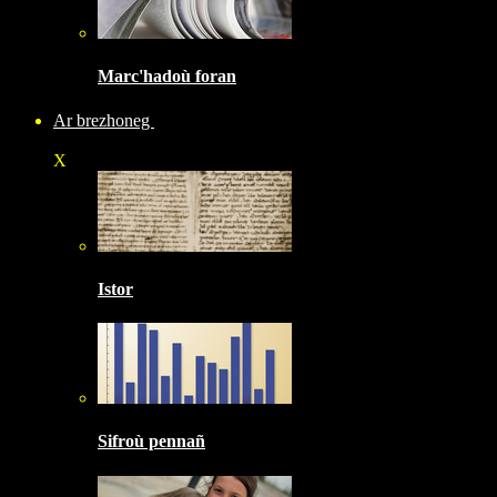
Marc'hadoù foran
Ar brezhoneg
X
Istor
Sifroù pennañ