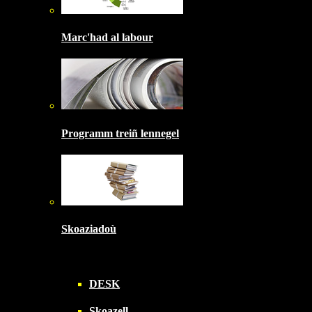
Marc'had al labour
Programm treiñ lennegel
Skoaziadoù
DESK
Skoazell