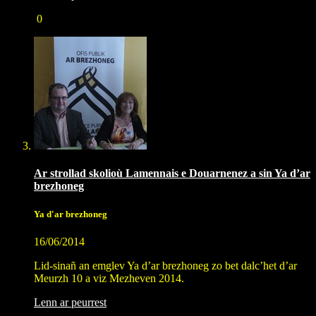
0
Ar strollad skolioù Lamennais e Douarnenez a sin Ya d’ar
brezhoneg
Ya d'ar brezhoneg
16/06/2014
Lid-sinañ an emglev Ya d’ar brezhoneg zo bet dalc’het d’ar
Meurzh 10 a viz Mezheven 2014.
Lenn ar peurrest