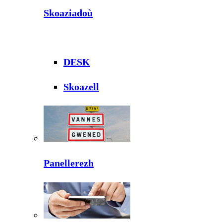
Skoaziadoù
DESK
Skoazell
Panellerezh