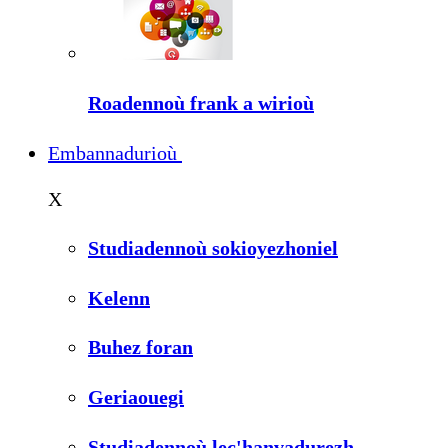
Roadennoù frank a wirioù
Embannadurioù
X
Studiadennoù sokioyezhoniel
Kelenn
Buhez foran
Geriaouegi
Studiadennoù lec'hanvadurezh