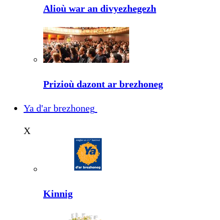
Alioù war an divyezhegezh
Prizioù dazont ar brezhoneg
Ya d'ar brezhoneg
X
Kinnig