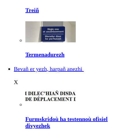
Treiñ
Termenadurezh
Bevañ er yezh, harpañ anezhi
X
Furmskridoù ha testennoù ofisiel
divyezhek