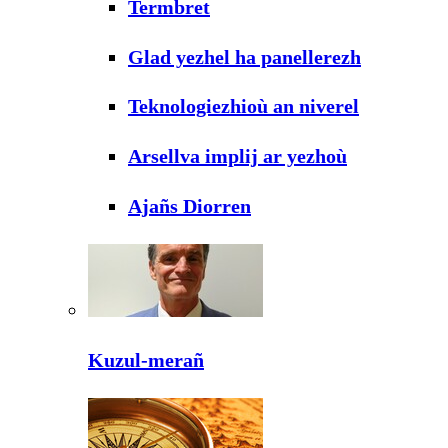
Termbret
Glad yezhel ha panellerezh
Teknologiezhioù an niverel
Arsellva implij ar yezhoù
Ajañs Diorren
Kuzul-merañ