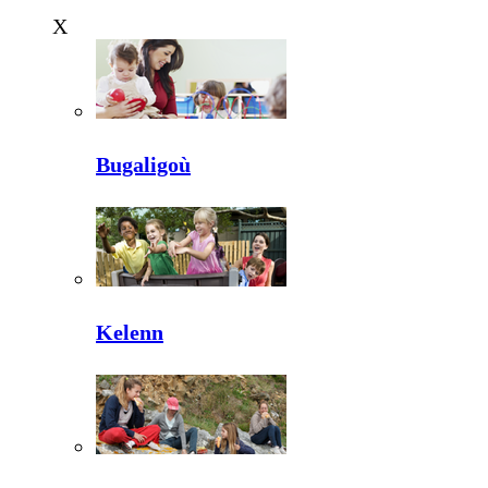
X
Bugaligoù
Kelenn