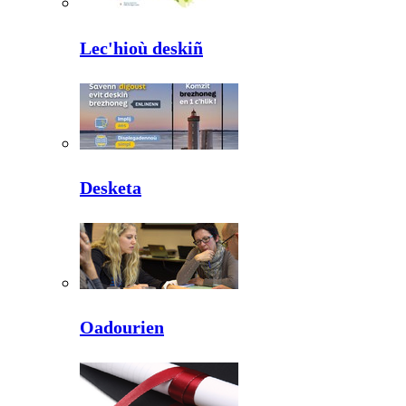
Lec'hioù deskiñ
Desketa
Oadourien