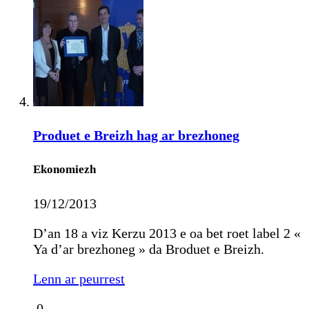
Produet e Breizh hag ar brezhoneg
Ekonomiezh
19/12/2013
D’an 18 a viz Kerzu 2013 e oa bet roet label 2 «
Ya d’ar brezhoneg » da Broduet e Breizh.
Lenn ar peurrest
0