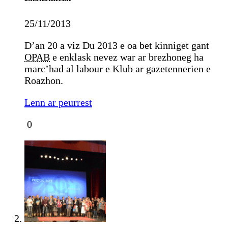
25/11/2013
D’an 20 a viz Du 2013 e oa bet kinniget gant
OPAB
e enklask nevez war ar brezhoneg ha
marc’had al labour e Klub ar gazetennerien e
Roazhon.
Lenn ar peurrest
0