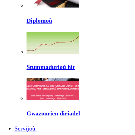
Diplomoù
Stummadurioù hir
Gwazourien diriadel
Servijoù