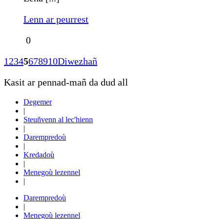
Lenn ar peurrest
0
1
2
3
4
5
6
7
8
9
10
Diwezhañ
Kasit ar pennad-mañ da dud all
Degemer
|
Steuñvenn al lec'hienn
|
Darempredoù
|
Kredadoù
|
Menegoù lezennel
|
Darempredoù
|
Menegoù lezennel