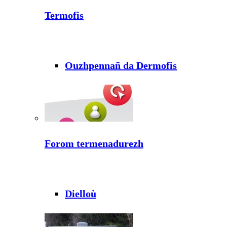
Termofis
Ouzhpennañ da Dermofis
Forom termenadurezh
Dielloù