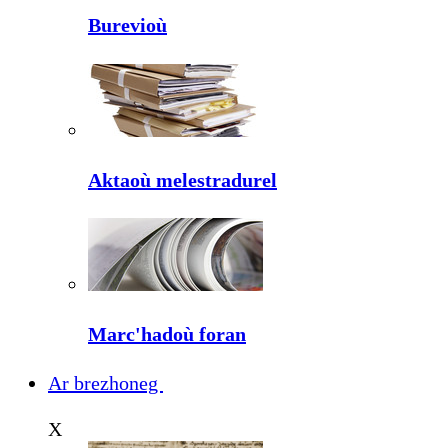
Burevioù
Aktaoù melestradurel
Marc'hadoù foran
Ar brezhoneg
X