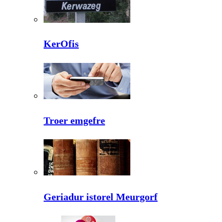
KerOfis
Troer emgefre
Geriadur istorel Meurgorf