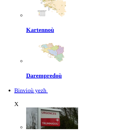
Kartennoù
Darempredoù
Binvioù yezh
X