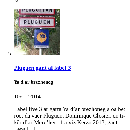
Pluguen gant al label 3
Ya d'ar brezhoneg
10/01/2014
Label live 3 ar garta Ya d’ar brezhoneg a oa bet
roet da vaer Pluguen, Dominique Closier, en ti-
kêr d’ar Merc’her 11 a viz Kerzu 2013, gant
Lena [...]