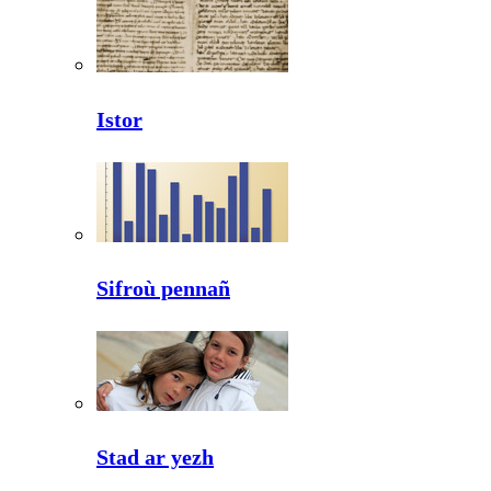
Istor
Sifroù pennañ
Stad ar yezh