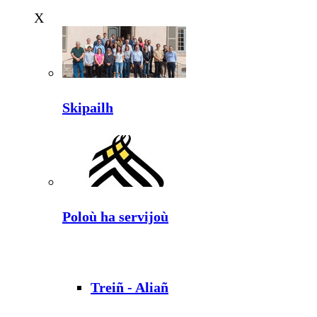
X
Skipailh
Poloù ha servijoù
Treiñ - Aliañ