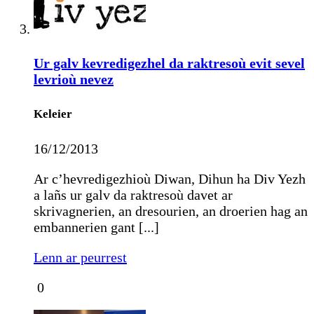
Ur galv kevredigezhel da raktresoù evit sevel
levrioù nevez
Keleier
16/12/2013
Ar c’hevredigezhioù Diwan, Dihun ha Div Yezh
a lañs ur galv da raktresoù davet ar
skrivagnerien, an dresourien, an droerien hag an
embannerien gant [...]
Lenn ar peurrest
0