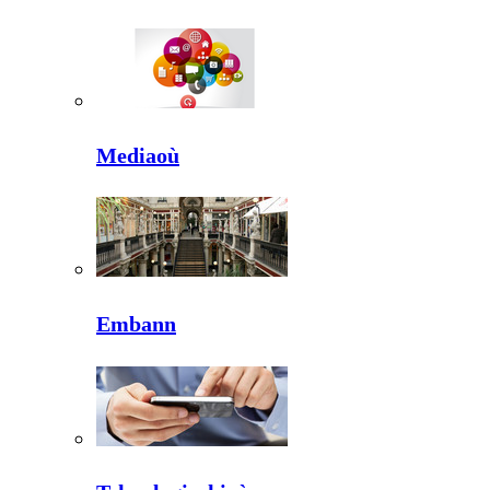
Mediaoù
Embann