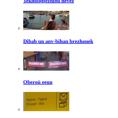
Teknologiezhioù nevez
Dibab un anv-bihan brezhonek
Oberoù eeun