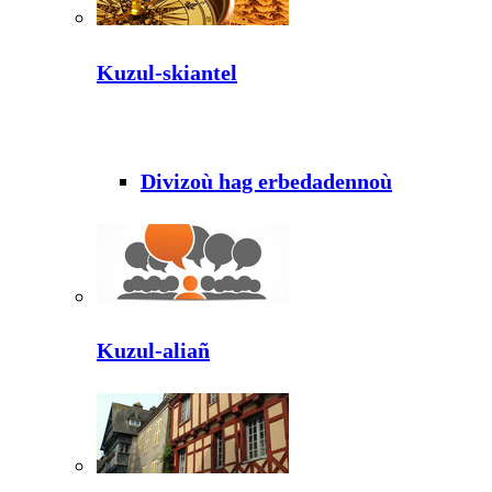
Kuzul-skiantel
Divizoù hag erbedadennoù
Kuzul-aliañ