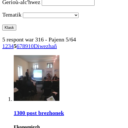
Gerioù-alc'hwez
Tematik
5 respont war 316 - Pajenn 5/64
1
2
3
4
5
6
7
8
9
10
Diwezhañ
1300 post brezhonek
Ekonomiezh