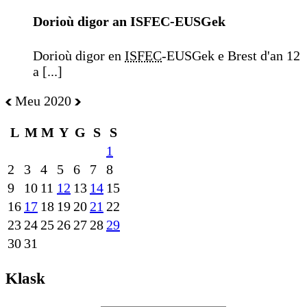
Dorioù digor an ISFEC-EUSGek
Dorioù digor en
ISFEC
-EUSGek e Brest d'an 12
a [...]
Meu 2020
L
M
M
Y
G
S
S
1
2
3
4
5
6
7
8
9
10
11
12
13
14
15
16
17
18
19
20
21
22
23
24
25
26
27
28
29
30
31
Klask