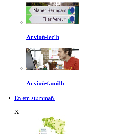
Anvioù-lec'h
Anvioù-familh
En em stummañ
X