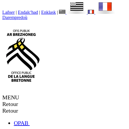
Lañser
|
Endalc'had
|
Enklask
|
Darempredoù
MENU
Retour
Retour
OPAB