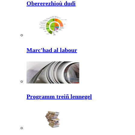
Obererezhioù dudi
Marc'had al labour
Programm treiñ lennegel