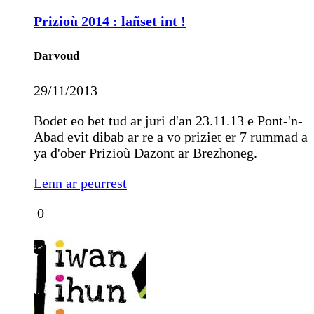
Prizioù 2014 : lañset int !
Darvoud
29/11/2013
Bodet eo bet tud ar juri d'an 23.11.13 e Pont-'n-
Abad evit dibab ar re a vo priziet er 7 rummad a
ya d'ober Prizioù Dazont ar Brezhoneg.
Lenn ar peurrest
0