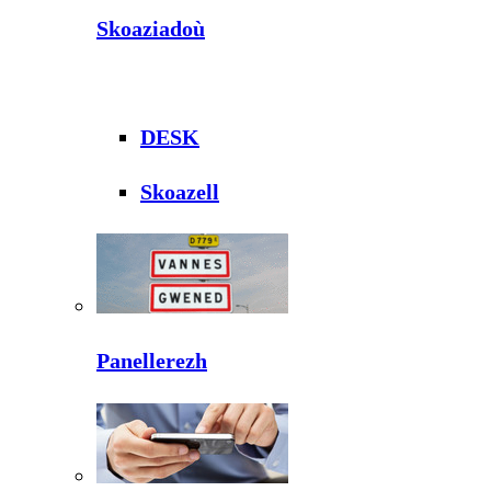
Skoaziadoù
DESK
Skoazell
Panellerezh