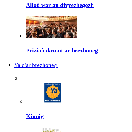
Alioù war an divyezhegezh
Prizioù dazont ar brezhoneg
Ya d'ar brezhoneg
X
Kinnig