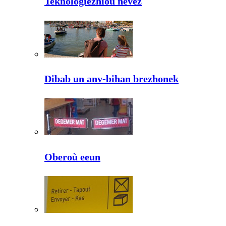
Teknologiezhioù nevez
Dibab un anv-bihan brezhonek
Oberoù eeun