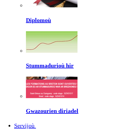
Diplomoù
Stummadurioù hir
Gwazourien diriadel
Servijoù