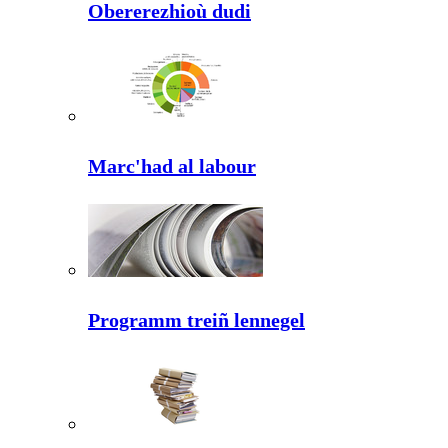
Obererezhioù dudi
Marc'had al labour
Programm treiñ lennegel