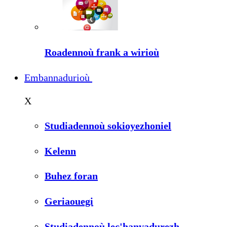
Roadennoù frank a wirioù
Embannadurioù
X
Studiadennoù sokioyezhoniel
Kelenn
Buhez foran
Geriaouegi
Studiadennoù lec'hanvadurezh