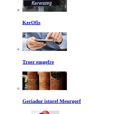
KerOfis
Troer emgefre
Geriadur istorel Meurgorf