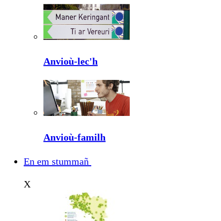
Anvioù-lec'h
Anvioù-familh
En em stummañ
X