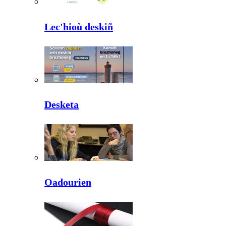
Lec'hioù deskiñ
Desketa
Oadourien