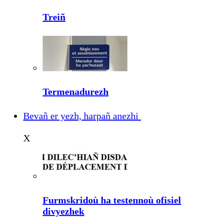
Treiñ
Termenadurezh
Bevañ er yezh, harpañ anezhi
X
Furmskridoù ha testennoù ofisiel
divyezhek