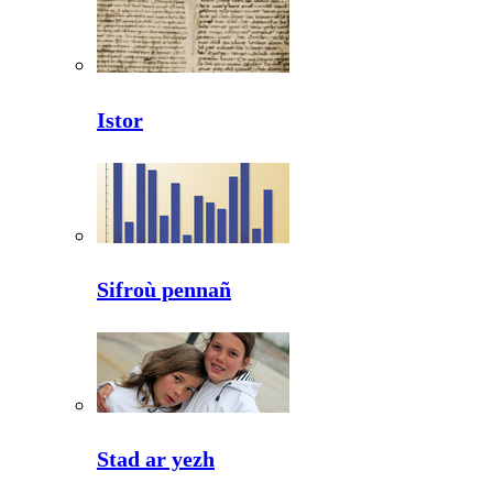
Istor
Sifroù pennañ
Stad ar yezh