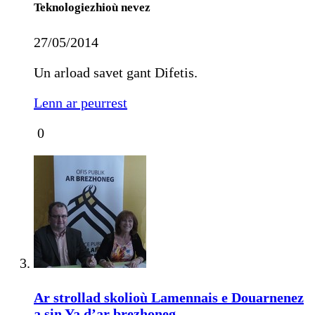
Teknologiezhioù nevez
27/05/2014
Un arload savet gant Difetis.
Lenn ar peurrest
0
Ar strollad skolioù Lamennais e Douarnenez
a sin Ya d’ar brezhoneg