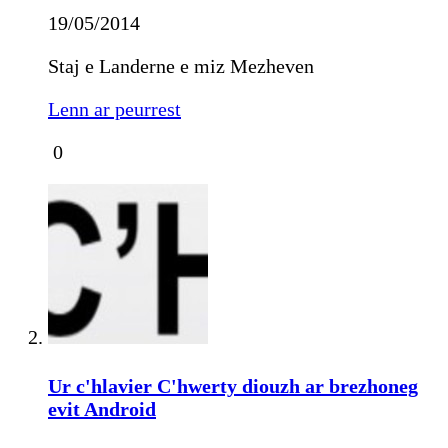
19/05/2014
Staj e Landerne e miz Mezheven
Lenn ar peurrest
0
Ur c'hlavier C'hwerty diouzh ar brezhoneg
evit Android