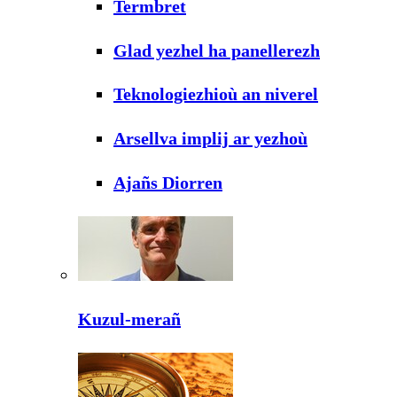
Termbret
Glad yezhel ha panellerezh
Teknologiezhioù an niverel
Arsellva implij ar yezhoù
Ajañs Diorren
Kuzul-merañ