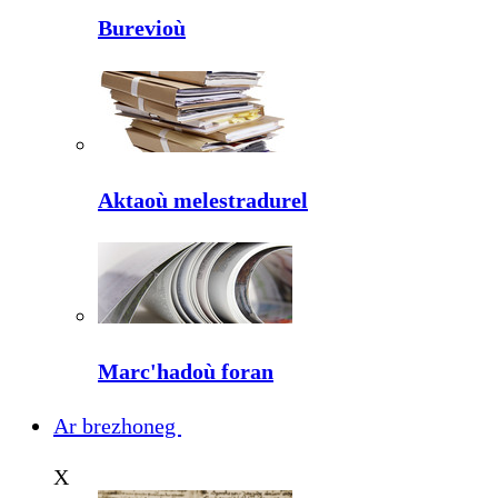
Burevioù
Aktaoù melestradurel
Marc'hadoù foran
Ar brezhoneg
X