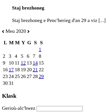
Staj brezhoneg
Staj brezhoneg e Penc'herieg d'an 29 a viz [...]
Meu 2020
L
M
M
Y
G
S
S
1
2
3
4
5
6
7
8
9
10
11
12
13
14
15
16
17
18
19
20
21
22
23
24
25
26
27
28
29
30
31
Klask
Gerioù-alc'hwez