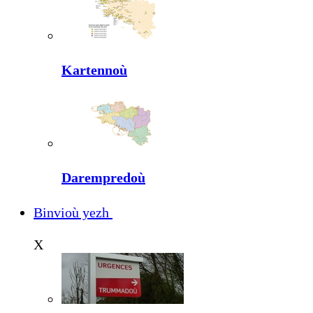
Kartennoù
Darempredoù
Binvioù yezh
X