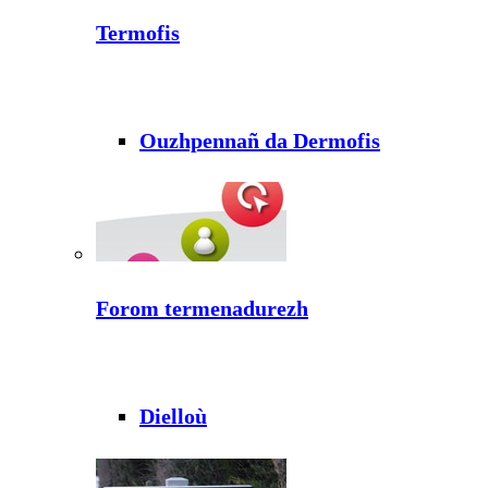
Termofis
Ouzhpennañ da Dermofis
Forom termenadurezh
Dielloù