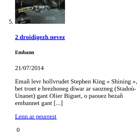
2 droidigezh nevez
Embann
21/07/2014
Emañ levr hollvrudet Stephen King « Shining »,
bet troet e brezhoneg diwar ar saozneg (Stadoù-
Unanet) gant Olier Biguet, o paouez bezañ
embannet gant [...]
Lenn ar peurrest
0