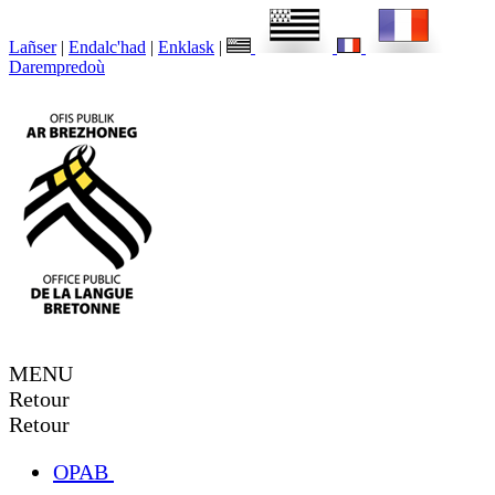
Lañser
|
Endalc'had
|
Enklask
|
Darempredoù
MENU
Retour
Retour
OPAB