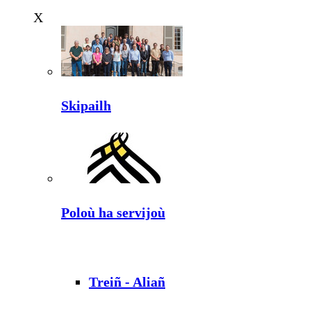
X
Skipailh
Poloù ha servijoù
Treiñ - Aliañ