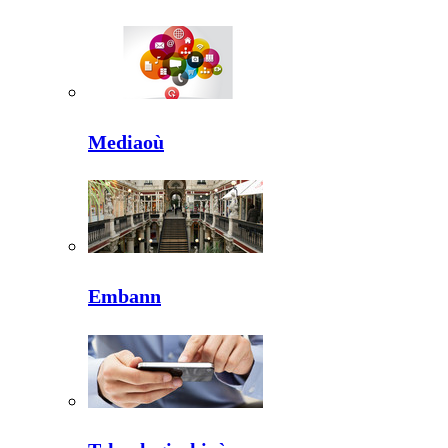
Mediaoù
Embann