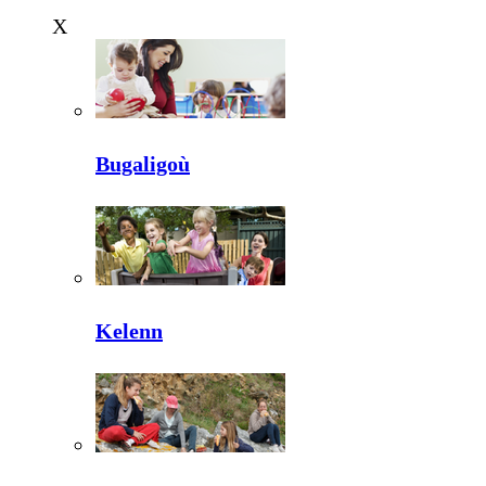
X
Bugaligoù
Kelenn