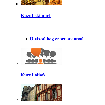
Kuzul-skiantel
Divizoù hag erbedadennoù
Kuzul-aliañ