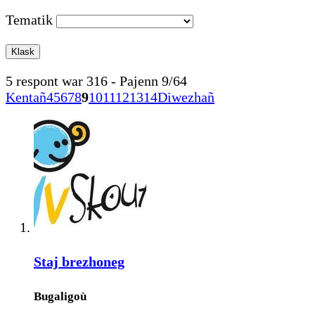
Tematik
5 respont war 316 - Pajenn 9/64
Kentañ
4
5
6
7
8
9
10
11
12
13
14
Diwezhañ
Staj brezhoneg
Bugaligoù