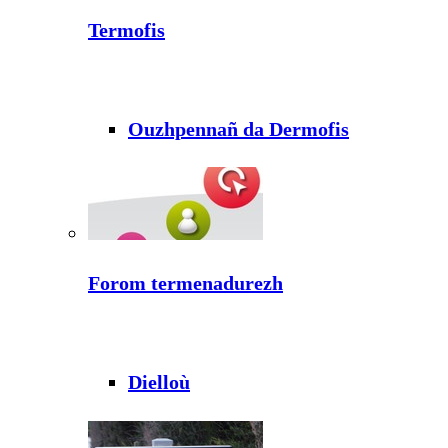
Termofis
Ouzhpennañ da Dermofis
Forom termenadurezh
Dielloù