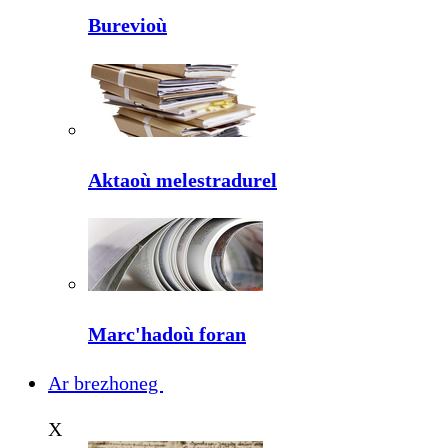
Burevioù
Aktaoù melestradurel
Marc'hadoù foran
Ar brezhoneg
X