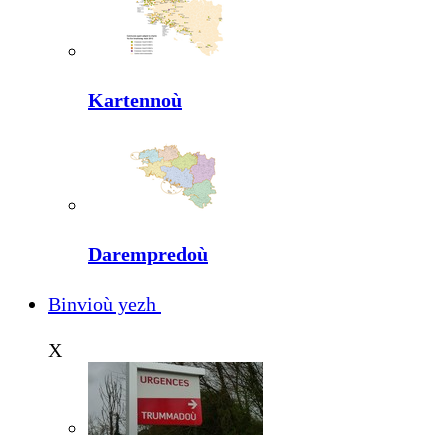
Kartennoù
Darempredoù
Binvioù yezh
X