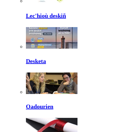
Lec'hioù deskiñ
Desketa
Oadourien