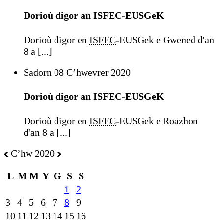
Dorioù digor an ISFEC-EUSGeK
Dorioù digor en
ISFEC
-EUSGek e Gwened d'an
8 a [...]
Sadorn 08 Cʼhwevrer 2020
Dorioù digor an ISFEC-EUSGeK
Dorioù digor en
ISFEC
-EUSGek e Roazhon
d'an 8 a [...]
Cʼhw 2020
L
M
M
Y
G
S
S
1
2
3
4
5
6
7
8
9
10
11
12
13
14
15
16