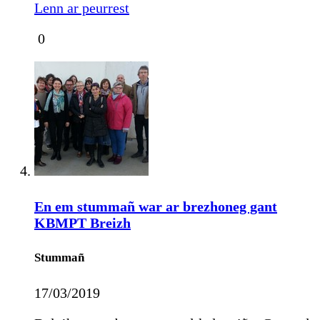
Lenn ar peurrest
0
En em stummañ war ar brezhoneg gant
KBMPT Breizh
Stummañ
17/03/2019