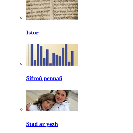
Istor
Sifroù pennañ
Stad ar yezh