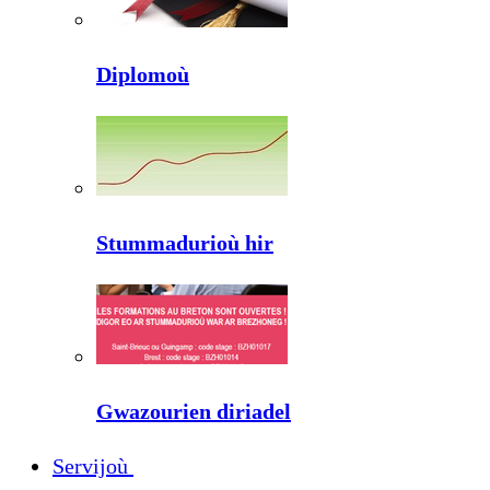
Diplomoù
Stummadurioù hir
Gwazourien diriadel
Servijoù