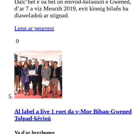
Dalc’het e oa bet un emvod-kelaouiñ e Gwened,
d’ar 7 a viz Meurzh 2019, evit kinnig bilañs ha
diaweladoù ar stignad.
Lenn ar peurrest
0
Al label a live 1 roet da v-Mor Bihan-Gwened
Tolpad-kêrioù
Ya d'ar brezhoneg