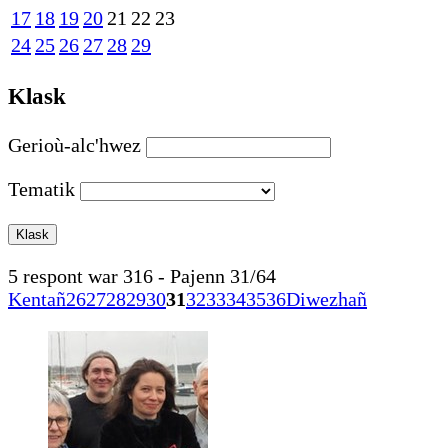
17
18
19
20
21
22
23
24
25
26
27
28
29
Klask
Gerioù-alc'hwez
Tematik
5 respont war 316 - Pajenn 31/64
Kentañ
26
27
28
29
30
31
32
33
34
35
36
Diwezhañ