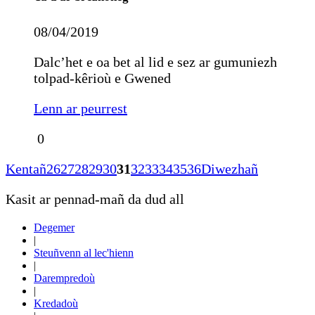
08/04/2019
Dalc’het e oa bet al lid e sez ar gumuniezh
tolpad-kêrioù e Gwened
Lenn ar peurrest
0
Kentañ
26
27
28
29
30
31
32
33
34
35
36
Diwezhañ
Kasit ar pennad-mañ da dud all
Degemer
|
Steuñvenn al lec'hienn
|
Darempredoù
|
Kredadoù