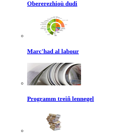
Obererezhioù dudi
Marc'had al labour
Programm treiñ lennegel