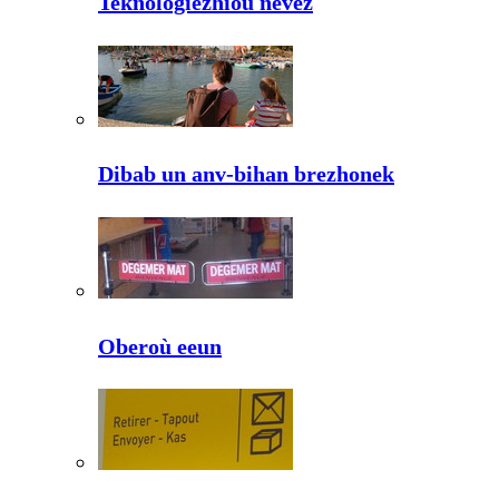
Teknologiezhioù nevez
Dibab un anv-bihan brezhonek
Oberoù eeun