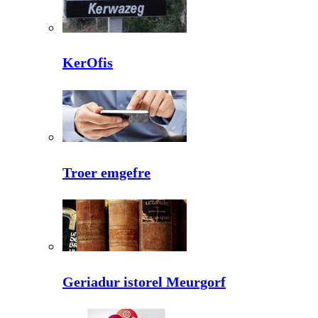
KerOfis
Troer emgefre
Geriadur istorel Meurgorf