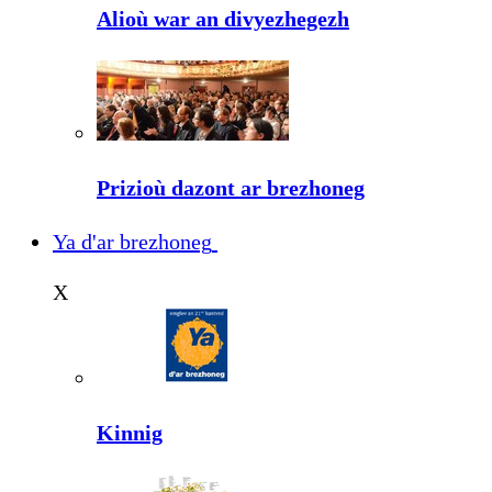
Alioù war an divyezhegezh
Prizioù dazont ar brezhoneg
Ya d'ar brezhoneg
X
Kinnig