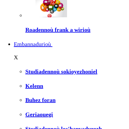
Roadennoù frank a wirioù
Embannadurioù
X
Studiadennoù sokioyezhoniel
Kelenn
Buhez foran
Geriaouegi
Studiadennoù lec'hanvadurezh