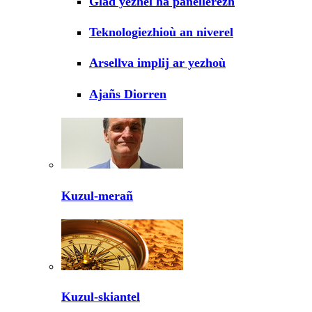
Glad yezhel ha panellerezh
Teknologiezhioù an niverel
Arsellva implij ar yezhoù
Ajañs Diorren
Kuzul-merañ
Kuzul-skiantel