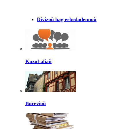
Divizoù hag erbedadennoù
Kuzul-aliañ
Burevioù