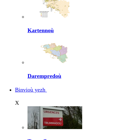
Kartennoù
Darempredoù
Binvioù yezh
X