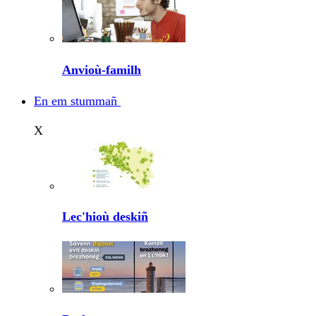
Anvioù-familh
En em stummañ
X
Lec'hioù deskiñ