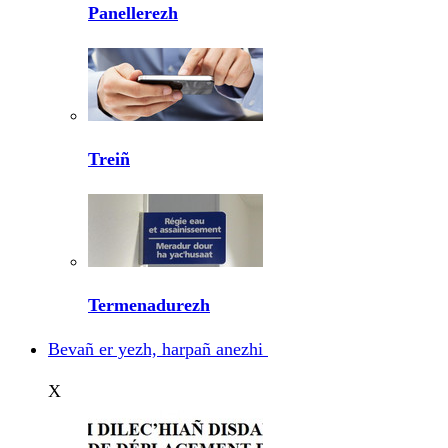
Panellerezh
Treiñ
Termenadurezh
Bevañ er yezh, harpañ anezhi
X