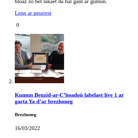
bloaz zo bet lakaet da bal gant ar gumun.
Lenn ar peurrest
0
Kumun Beuzid-ar-C’hoadoù labelaet live 1 ar
garta Ya d’ar brezhoneg
Brezhoneg
16/03/2022