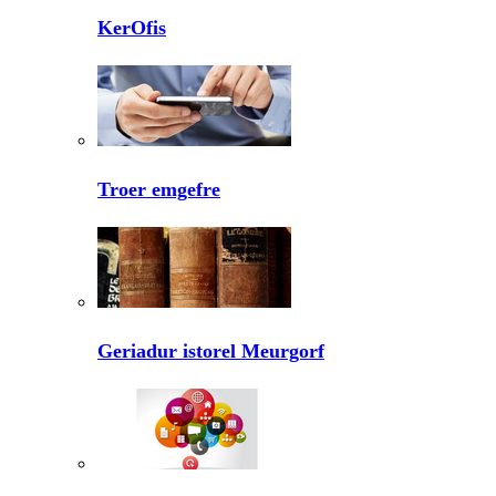
KerOfis
Troer emgefre
Geriadur istorel Meurgorf