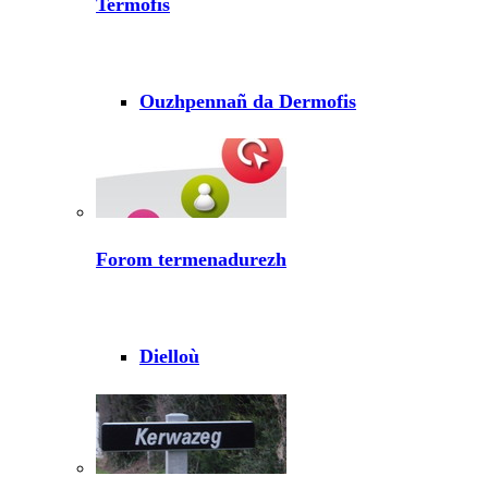
Termofis
Ouzhpennañ da Dermofis
Forom termenadurezh
Dielloù