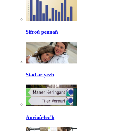
Sifroù pennañ
Stad ar yezh
Anvioù-lec'h