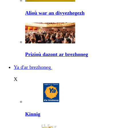
Alioù war an divyezhegezh
Prizioù dazont ar brezhoneg
Ya d'ar brezhoneg
X
Kinnig