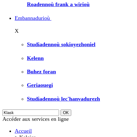
Roadennoù frank a wirioù
Embannadurioù
X
Studiadennoù sokioyezhoniel
Kelenn
Buhez foran
Geriaouegi
Studiadennoù lec'hanvadurezh
Accéder aux services en ligne
Accueil