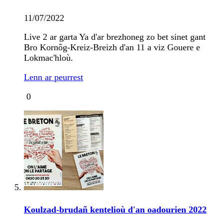
11/07/2022
Live 2 ar garta Ya d'ar brezhoneg zo bet sinet gant
Bro Kornôg-Kreiz-Breizh d'an 11 a viz Gouere e
Lokmac'hloù.
Lenn ar peurrest
0
Koulzad-brudañ kentelioù d'an oadourien 2022