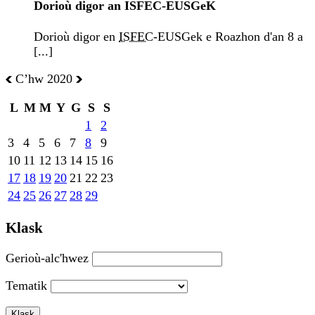
Dorioù digor an ISFEC-EUSGeK
Dorioù digor en
ISFEC
-EUSGek e Roazhon d'an 8 a
[...]
Cʼhw 2020
L
M
M
Y
G
S
S
1
2
3
4
5
6
7
8
9
10
11
12
13
14
15
16
17
18
19
20
21
22
23
24
25
26
27
28
29
Klask
Gerioù-alc'hwez
Tematik