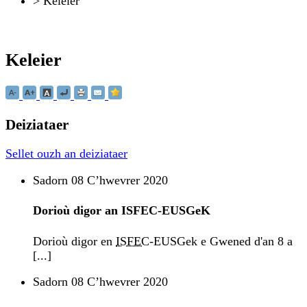
>
Keleier
Keleier
Deiziataer
Sellet ouzh an deiziataer
Sadorn 08 Cʼhwevrer 2020
Dorioù digor an ISFEC-EUSGeK
Dorioù digor en
ISFEC
-EUSGek e Gwened d'an 8 a
[...]
Sadorn 08 Cʼhwevrer 2020