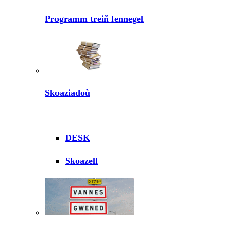
Programm treiñ lennegel
Skoaziadoù
DESK
Skoazell