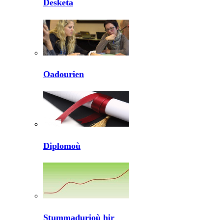
Desketa
Oadourien
Diplomoù
Stummadurioù hir