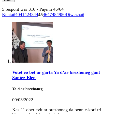
5 respont war 316 - Pajenn 45/64
Kentañ
40
41
42
43
44
45
46
47
48
49
50
Diwezhañ
Votet eo bet ar garta Ya d’ar brezhoneg gant
Santez-Elen
Ya d'ar brezhoneg
09/03/2022
Kas 11 ober evit ar brezhoneg da benn e-korf tri