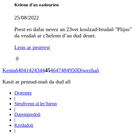
Kelenn d'an oadourien
25/08/2022
Prest eo dafar nevez an 23vet koulzad-brudañ "Plijus"
da vrudañ ar c'helenn d’an dud deuet.
Lenn ar peurrest
0
Kentañ
40
41
42
43
44
45
46
47
48
49
50
Diwezhañ
Kasit ar pennad-mañ da dud all
Degemer
|
Steuñvenn al lec'hienn
|
Darempredoù
|
Kredadoù
|