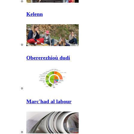
Kelenn
Obererezhioù dudi
Marc'had al labour