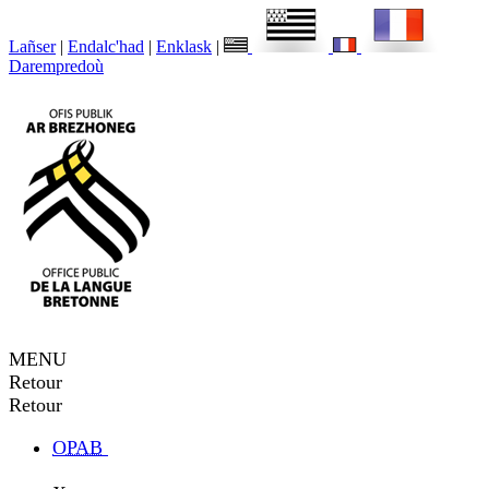
Lañser
|
Endalc'had
|
Enklask
|
Darempredoù
MENU
Retour
Retour
OPAB