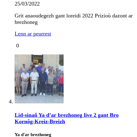
25/03/2022
Grit anaoudegezh gant loreidi 2022 Prizioù dazont ar
brezhoneg
Lenn ar peurrest
0
Lid-sinañ Ya d’ar brezhoneg live 2 gant Bro
Kornôg-Kreiz-Breizh
Ya d'ar brezhoneg