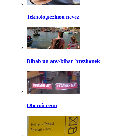
Teknologiezhioù nevez
Dibab un anv-bihan brezhonek
Oberoù eeun