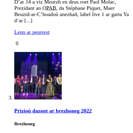
D’ar 14 a viz Meurzh en deus roet Paol Molac,
Prezidant an
OPAB
, da Stéphane Piquet, Maer
Beuzid-ar-C’hoadoù anezhañ, label live 1 ar garta Ya
d’ar [...]
Lenn ar peurrest
0
Prizioù dazont ar brezhoneg 2022
Brezhoneg