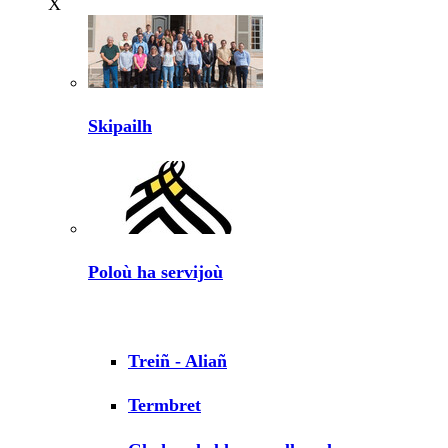
X
Skipailh
Poloù ha servijoù
Treiñ - Aliañ
Termbret