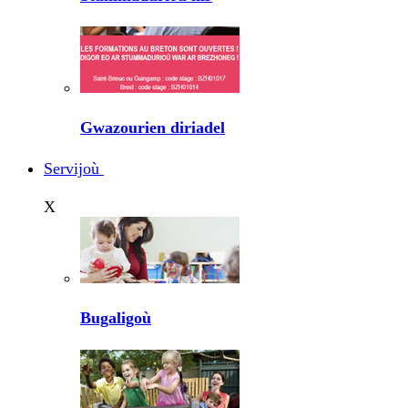
Gwazourien diriadel
Servijoù
X
Bugaligoù