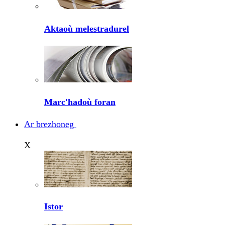
Aktaoù melestradurel
Marc'hadoù foran
Ar brezhoneg
X
Istor