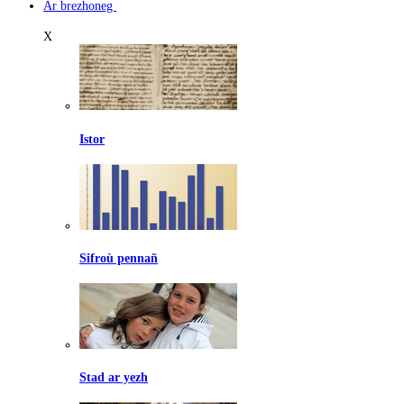
Ar brezhoneg
X
Istor
Sifroù pennañ
Stad ar yezh