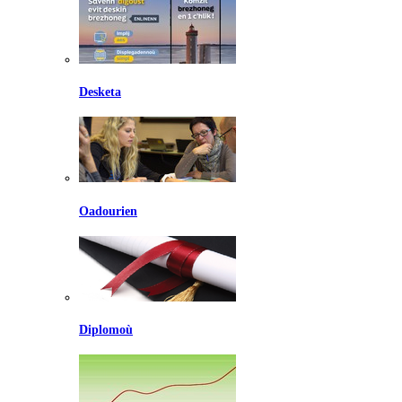
Desketa
Oadourien
Diplomoù