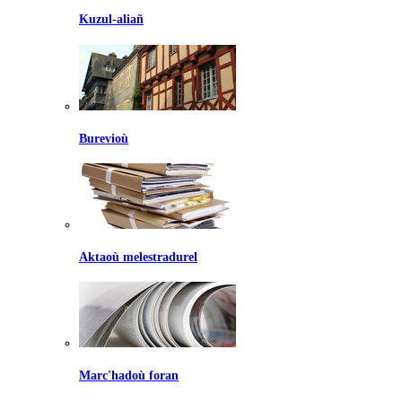
Kuzul-aliañ
Burevioù
Aktaoù melestradurel
Marc'hadoù foran