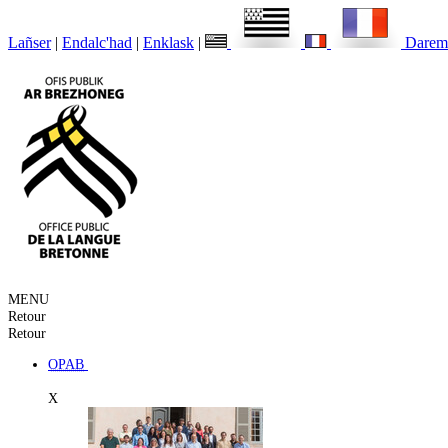
Lañser
|
Endalc'had
|
Enklask
|
Darem
MENU
Retour
Retour
OPAB
X