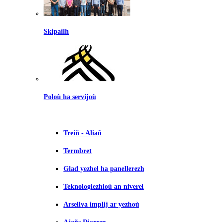
Skipailh
Poloù ha servijoù
Treiñ - Aliañ
Termbret
Glad yezhel ha panellerezh
Teknologiezhioù an niverel
Arsellva implij ar yezhoù