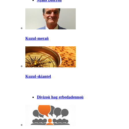
Ajañs Diorren
Kuzul-merañ
Kuzul-skiantel
Divizoù hag erbedadennoù