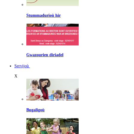
Stummadurioù hir
Gwazourien diriadel
Servijoù
X
Bugaligoù