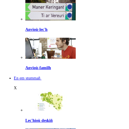
Anvioù-lec'h
Anvioù-familh
En em stummañ
X
Lec'hioù deskiñ