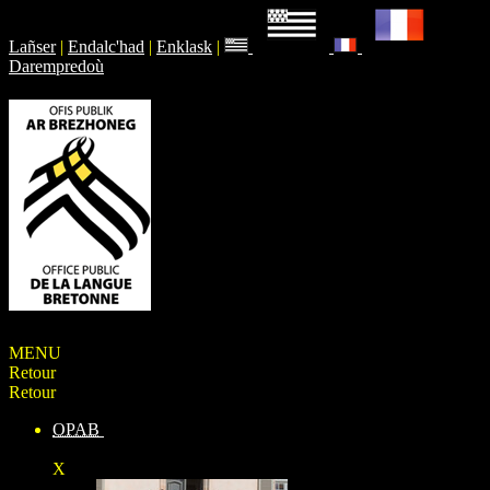
Lañser
|
Endalc'had
|
Enklask
|
Darempredoù
MENU
Retour
Retour
OPAB
X