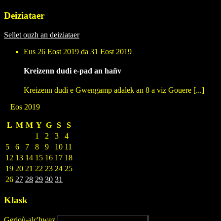
Deiziataer
Sellet ouzh an deiziataer
Eus 26 Eost 2019 da 31 Eost 2019
Kreizenn dudi e-pad an hañv
Kreizenn dudi e Gwengamp adalek an 8 a viz Gouere [...]
Eos 2019
L
M
M
Y
G
S
S
1
2
3
4
5
6
7
8
9
10
11
12
13
14
15
16
17
18
19
20
21
22
23
24
25
26
27
28
29
30
31
Klask
Gerioù-alc'hwez