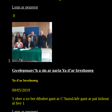
Lenn ar peurrest
0
Gwelegouarc’h a sin ar garta Ya d’ar brezhoneg
Ya d'ar brezhoneg
09/05/2019
5 ober a zo bet dibabet gant ar C’huzul-kêr gant ar pal tizhout
al live 1
Lenn ar peurrest