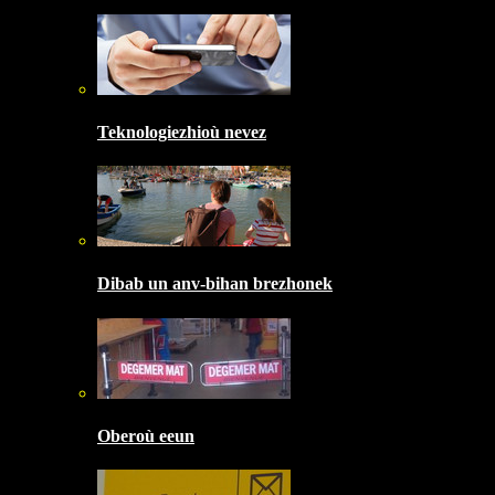
Teknologiezhioù nevez
Dibab un anv-bihan brezhonek
Oberoù eeun