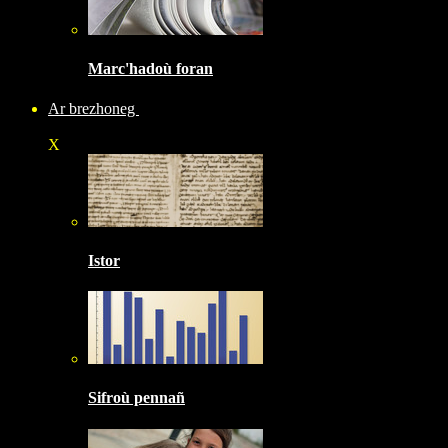
Marc'hadoù foran
Ar brezhoneg
X
Istor
Sifroù pennañ