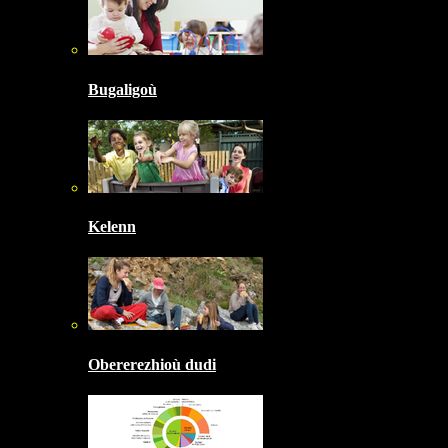
Bugaligoù
Kelenn
Obererezhioù dudi