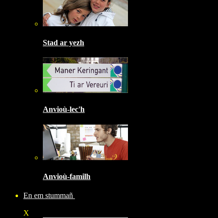
Stad ar yezh
Anvioù-lec'h
Anvioù-familh
En em stummañ
X