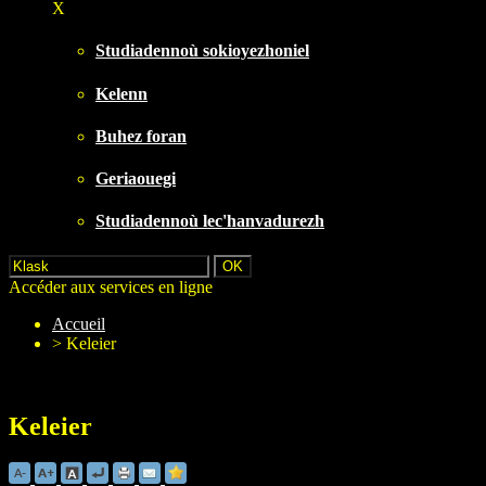
X
Studiadennoù sokioyezhoniel
Kelenn
Buhez foran
Geriaouegi
Studiadennoù lec'hanvadurezh
Accéder aux services en ligne
Accueil
>
Keleier
Keleier