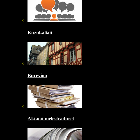
Kuzul-aliañ
Burevioù
Aktaoù melestradurel