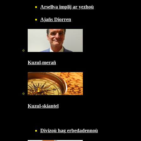
Arsellva implij ar yezhoù
Ajañs Diorren
Kuzul-merañ
Kuzul-skiantel
Divizoù hag erbedadennoù