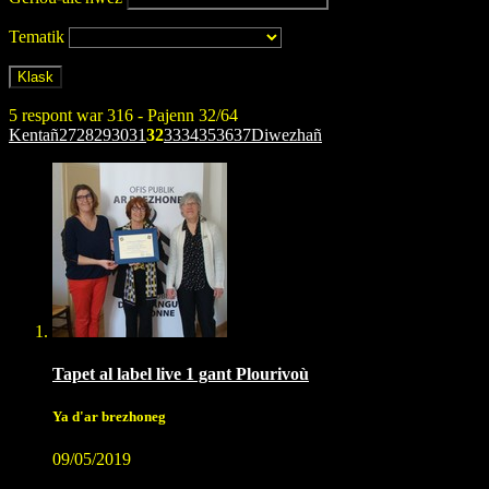
Tematik
5 respont war 316 - Pajenn 32/64
Kentañ
27
28
29
30
31
32
33
34
35
36
37
Diwezhañ
Tapet al label live 1 gant Plourivoù
Ya d'ar brezhoneg
09/05/2019