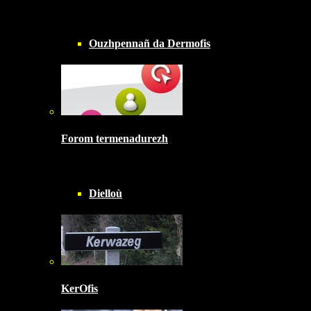
Ouzhpennañ da Dermofis
Forom termenadurezh
Dielloù
KerOfis