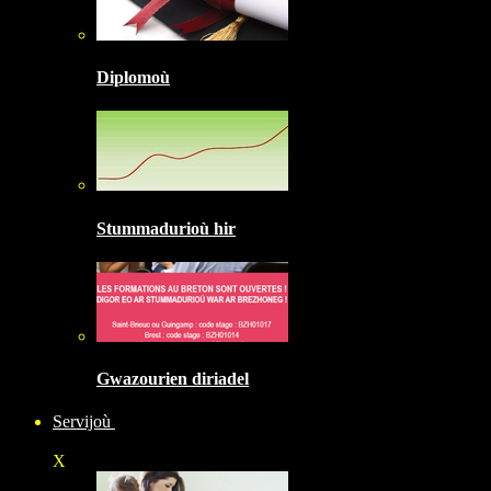
Diplomoù
Stummadurioù hir
Gwazourien diriadel
Servijoù
X