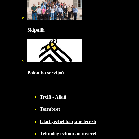
Skipailh
Poloù ha servijoù
Treiñ - Aliañ
Termbret
Glad yezhel ha panellerezh
Teknologiezhioù an niverel