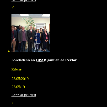
0
Gweladenn an
OPAB
gant an ao.Rektor
Keleier
23/05/2019
23/05/19
Lenn ar peurrest
0