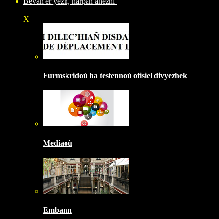
Bevañ er yezh, harpañ anezhi
X
Furmskridoù ha testennoù ofisiel divyezhek
Mediaoù
Embann