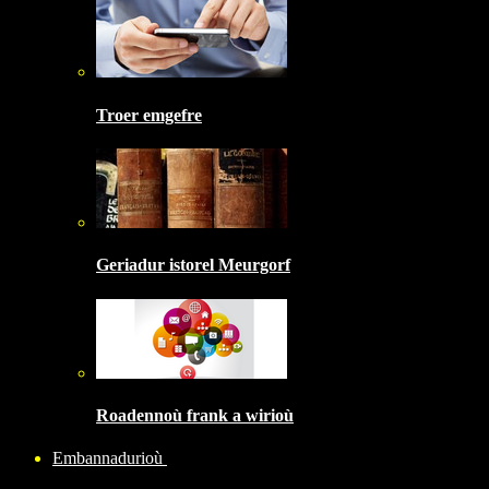
Troer emgefre
Geriadur istorel Meurgorf
Roadennoù frank a wirioù
Embannadurioù