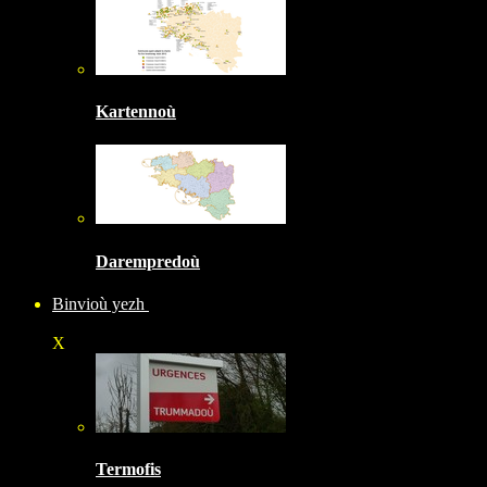
Kartennoù
Darempredoù
Binvioù yezh
X
Termofis