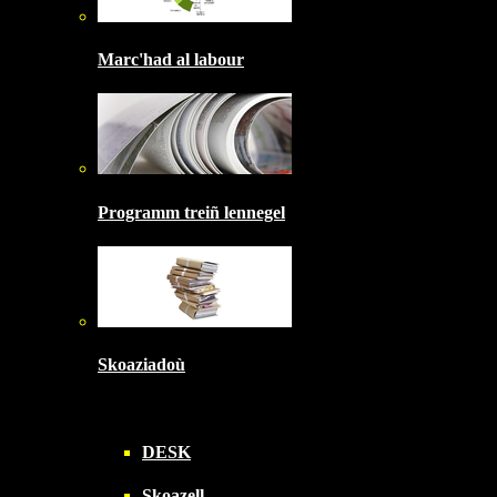
Marc'had al labour
Programm treiñ lennegel
Skoaziadoù
DESK
Skoazell