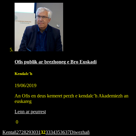
Ofis publik ar brezhoneg e Bro Euskadi
Kendalc'h
19/06/2019
An Ofis en deus kemeret perzh e kendalc’h Akademiezh an
euskareg
Lenn ar peurrest
0
Kentañ
27
28
29
30
31
32
33
34
35
36
37
Diwezhañ