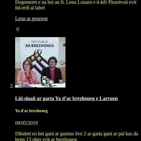
Degemeret e oa bet an It. Lena Louarn e ti-kêr Plourivoù evit
lid-reiñ al label
Lenn ar peurrest
0
Lid-sinañ ar garta Ya d’ar brezhoneg e Larruen
Ya d'ar brezhoneg
09/05/2019
Dibabet eo bet gant ar gumun live 2 ar garta gant ar pal kas da
benn 13 ober evit ar brezhoneg