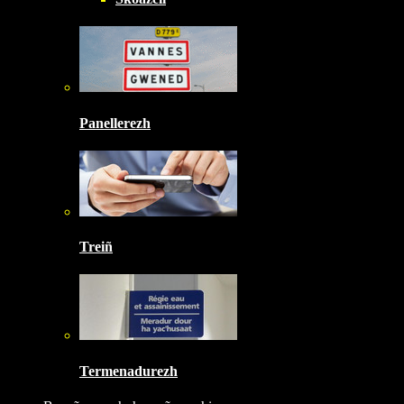
Panellerezh
Treiñ
Termenadurezh