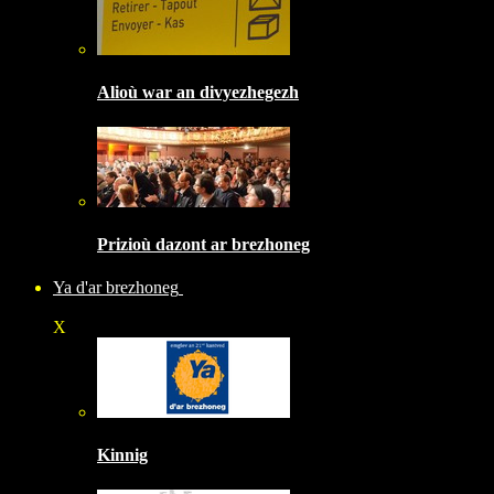
Alioù war an divyezhegezh
Prizioù dazont ar brezhoneg
Ya d'ar brezhoneg
X
Kinnig