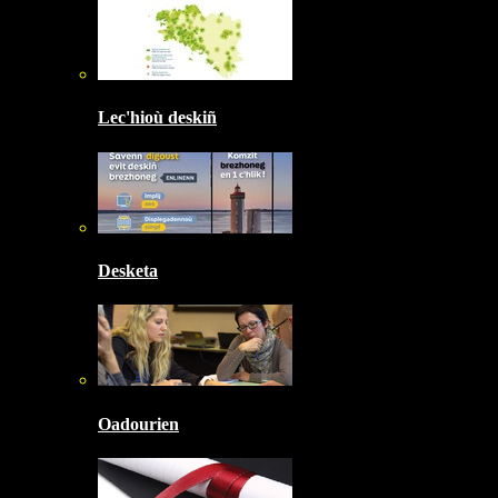
Lec'hioù deskiñ
Desketa
Oadourien