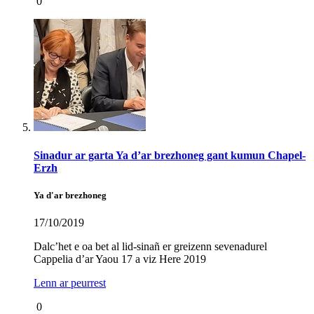
0
Sinadur ar garta Ya d’ar brezhoneg gant kumun Chapel-
Erzh
Ya d'ar brezhoneg
17/10/2019
Dalc’het e oa bet al lid-sinañ er greizenn sevenadurel
Cappelia d’ar Yaou 17 a viz Here 2019
Lenn ar peurrest
0