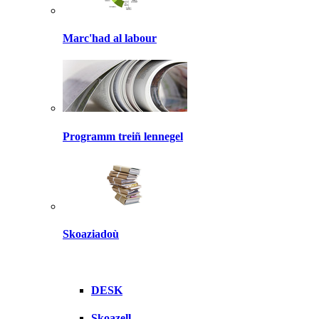
Marc'had al labour
Programm treiñ lennegel
Skoaziadoù
DESK
Skoazell