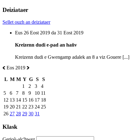
Deiziataer
Sellet ouzh an deiziataer
Eus 26 Eost 2019 da 31 Eost 2019
Kreizenn dudi e-pad an hañv
Kreizenn dudi e Gwengamp adalek an 8 a viz Gouere [...]
Eos 2019
L
M
M
Y
G
S
S
1
2
3
4
5
6
7
8
9
10
11
12
13
14
15
16
17
18
19
20
21
22
23
24
25
26
27
28
29
30
31
Klask
Gerioù-alc'hwez