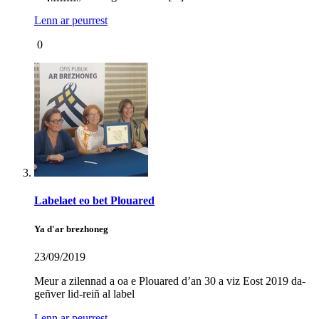
Lenn ar peurrest
0
Labelaet eo bet Plouared
Ya d'ar brezhoneg
23/09/2019
Meur a zilennad a oa e Plouared d’an 30 a viz Eost 2019 da-
geñver lid-reiñ al label
Lenn ar peurrest