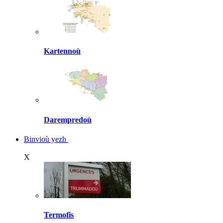
Kartennoù
Darempredoù
Binvioù yezh
X
Termofis