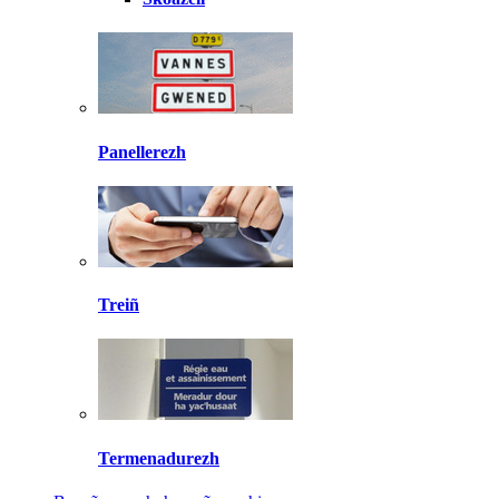
Panellerezh
Treiñ
Termenadurezh