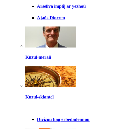
Arsellva implij ar yezhoù
Ajañs Diorren
Kuzul-merañ
Kuzul-skiantel
Divizoù hag erbedadennoù