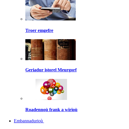
Troer emgefre
Geriadur istorel Meurgorf
Roadennoù frank a wirioù
Embannadurioù