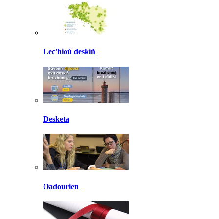
Lec'hioù deskiñ
Desketa
Oadourien