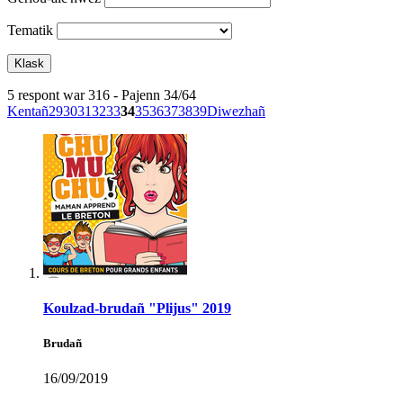
Tematik
5 respont war 316 - Pajenn 34/64
Kentañ
29
30
31
32
33
34
35
36
37
38
39
Diwezhañ
Koulzad-brudañ "Plijus" 2019
Brudañ
16/09/2019