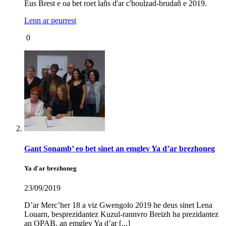
Eus Brest e oa bet roet lañs d'ar c'houlzad-brudañ e 2019.
Lenn ar peurrest
0
Gant Sonamb’ eo bet sinet an emglev Ya d’ar brezhoneg
Ya d'ar brezhoneg
23/09/2019
D’ar Merc’her 18 a viz Gwengolo 2019 he deus sinet Lena
Louarn, besprezidantez Kuzul-rannvro Breizh ha prezidantez
an
OPAB
, an emglev Ya d’ar [...]