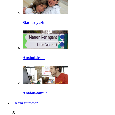
Stad ar yezh
Anvioù-lec'h
Anvioù-familh
En em stummañ
X