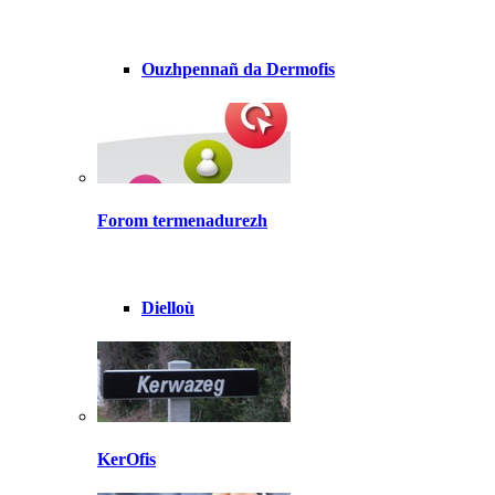
Ouzhpennañ da Dermofis
Forom termenadurezh
Dielloù
KerOfis