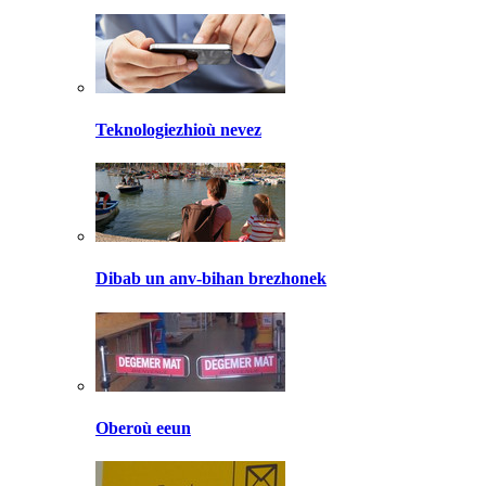
Teknologiezhioù nevez
Dibab un anv-bihan brezhonek
Oberoù eeun