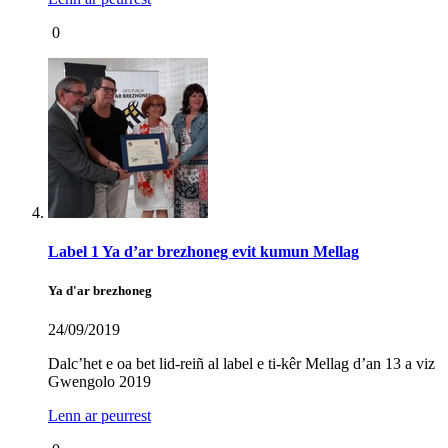
0
Label 1 Ya d’ar brezhoneg evit kumun Mellag
Ya d'ar brezhoneg
24/09/2019
Dalc’het e oa bet lid-reiñ al label e ti-kêr Mellag d’an 13 a viz
Gwengolo 2019
Lenn ar peurrest