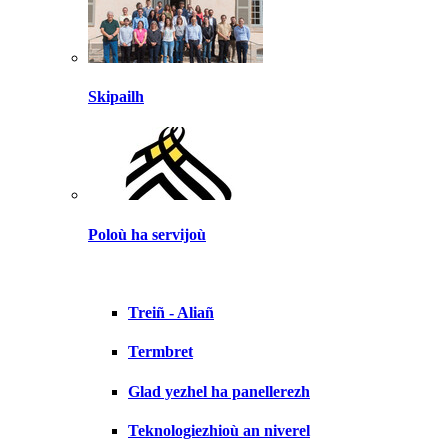
Skipailh
Poloù ha servijoù
Treiñ - Aliañ
Termbret
Glad yezhel ha panellerezh
Teknologiezhioù an niverel