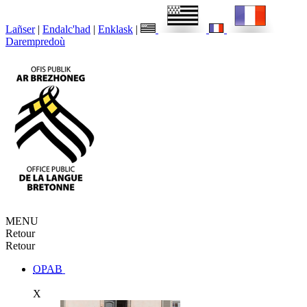
Lañser
|
Endalc'had
|
Enklask
|
Darempredoù
MENU
Retour
Retour
OPAB
X