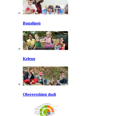
Bugaligoù
Kelenn
Obererezhioù dudi