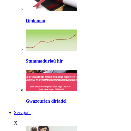
Diplomoù
Stummadurioù hir
Gwazourien diriadel
Servijoù
X