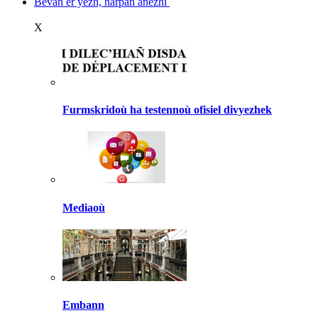
Bevañ er yezh, harpañ anezhi
X
Furmskridoù ha testennoù ofisiel divyezhek
Mediaoù
Embann