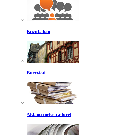
Kuzul-aliañ
Burevioù
Aktaoù melestradurel