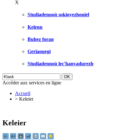
X
Studiadennoù sokioyezhoniel
Kelenn
Buhez foran
Geriaouegi
Studiadennoù lec'hanvadurezh
Accéder aux services en ligne
Accueil
>
Keleier
Keleier