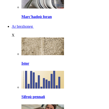
Marc'hadoù foran
Ar brezhoneg
X
Istor
Sifroù pennañ