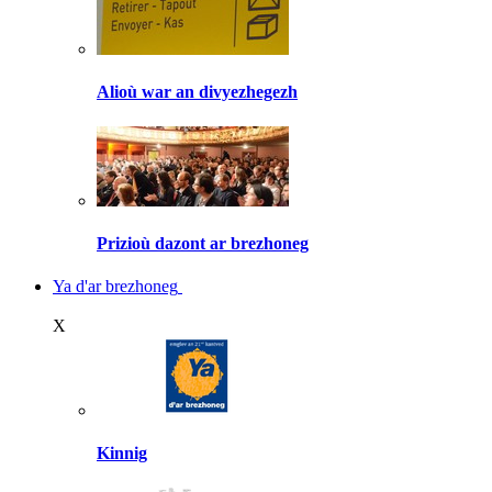
Alioù war an divyezhegezh
Prizioù dazont ar brezhoneg
Ya d'ar brezhoneg
X
Kinnig