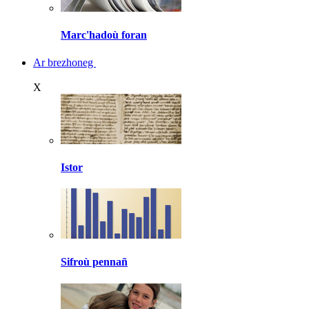
Marc'hadoù foran
Ar brezhoneg
X
Istor
Sifroù pennañ