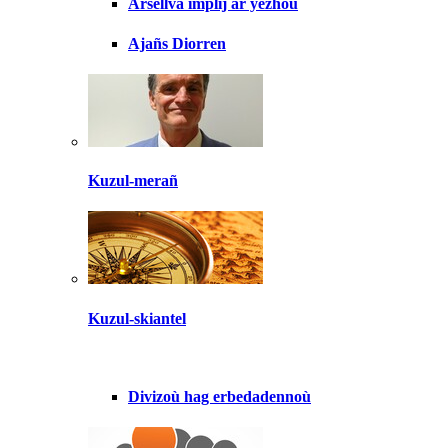
Arsellva implij ar yezhoù
Ajañs Diorren
Kuzul-merañ
Kuzul-skiantel
Divizoù hag erbedadennoù