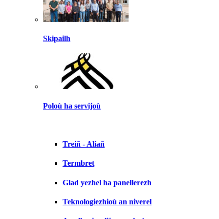
Skipailh
Poloù ha servijoù
Treiñ - Aliañ
Termbret
Glad yezhel ha panellerezh
Teknologiezhioù an niverel