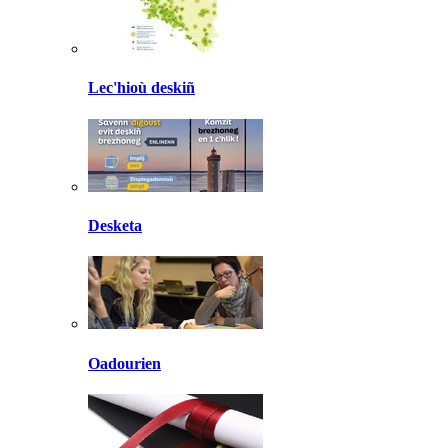
Lec'hioù deskiñ
Desketa
Oadourien