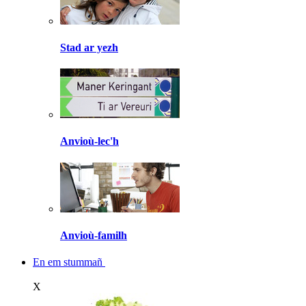
Stad ar yezh
Anvioù-lec'h
Anvioù-familh
En em stummañ
X