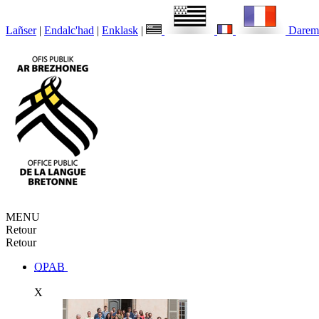
Lañser
|
Endalc'had
|
Enklask
|
Darem
MENU
Retour
Retour
OPAB
X