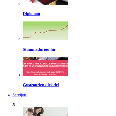
Diplomoù
Stummadurioù hir
Gwazourien diriadel
Servijoù
X