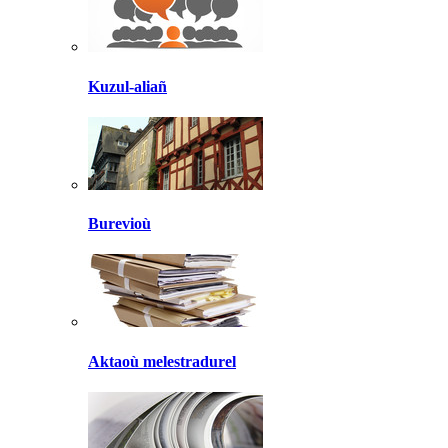
Kuzul-aliañ
Burevioù
Aktaoù melestradurel